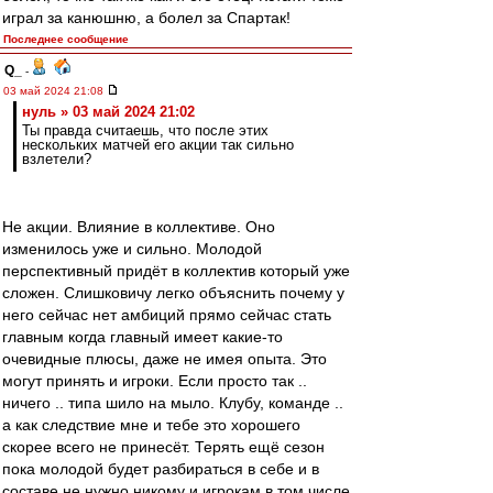
играл за канюшню, а болел за Спартак!
Последнее сообщение
Q_
-
03 май 2024 21:08
нуль » 03 май 2024 21:02
Ты правда считаешь, что после этих
нескольких матчей его акции так сильно
взлетели?
Не акции. Влияние в коллективе. Оно
изменилось уже и сильно. Молодой
перспективный придёт в коллектив который уже
сложен. Слишковичу легко объяснить почему у
него сейчас нет амбиций прямо сейчас стать
главным когда главный имеет какие-то
очевидные плюсы, даже не имея опыта. Это
могут принять и игроки. Если просто так ..
ничего .. типа шило на мыло. Клубу, команде ..
а как следствие мне и тебе это хорошего
скорее всего не принесёт. Терять ещё сезон
пока молодой будет разбираться в себе и в
составе не нужно никому и игрокам в том числе