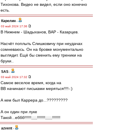
Тихонова. Видео не видел, если оно конечно
есть.
Карелин
-
03 май 2024 17:36
В Нижнем - Шадыханов, ВАР - Казарцев.
Насчёт поплыть Слишковичу при неудачах
сомневаюсь. Он на бровке монументально
выглядит. Ещё бы сменить ему треники на
бруки..
SAS
-
03 май 2024 17:32
Самое веселое время, когда на
ВВ начинают письками меряться!!!!-:)
А кем был Каррера до...?????????
А он один при луке
Такой...еббб!!!!!!;;;;;!!!!!!!;;;;;;!!!!!!!
azvent
-