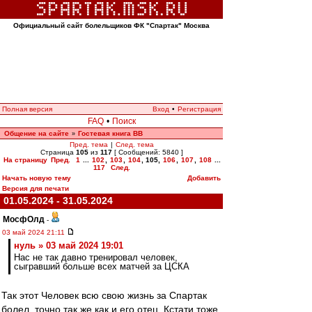
Официальный сайт болельщиков ФК "Спартак" Москва
Полная версия
Вход
•
Регистрация
FAQ
•
Поиск
Общение на сайте
Гостевая книга ВВ
»
Пред. тема
|
След. тема
Страница
105
из
117
[ Сообщений: 5840 ]
На страницу
Пред.
1
...
102
,
103
,
104
,
105
,
106
,
107
,
108
...
117
След.
Начать новую тему
Добавить
Версия для печати
01.05.2024 - 31.05.2024
МосфОлд
-
03 май 2024 21:11
нуль » 03 май 2024 19:01
Нас не так давно тренировал человек,
сыгравший больше всех матчей за ЦСКА
Так этот Человек всю свою жизнь за Спартак
болел, точно так же как и его отец. Кстати тоже