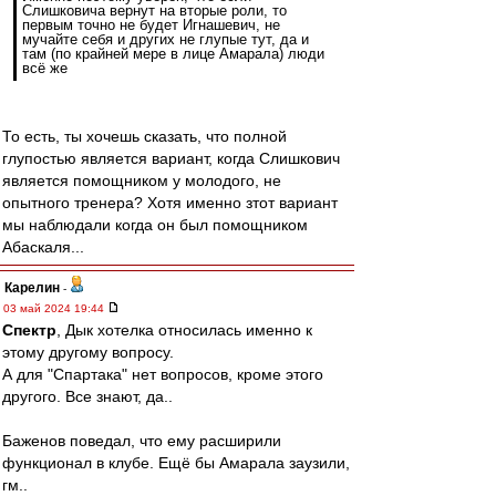
Слишковича вернут на вторые роли, то
первым точно не будет Игнашевич, не
мучайте себя и других не глупые тут, да и
там (по крайней мере в лице Амарала) люди
всё же
То есть, ты хочешь сказать, что полной
глупостью является вариант, когда Слишкович
является помощником у молодого, не
опытного тренера? Хотя именно зтот вариант
мы наблюдали когда он был помощником
Абаскаля...
Карелин
-
03 май 2024 19:44
Спектр
, Дык хотелка относилась именно к
этому другому вопросу.
А для "Спартака" нет вопросов, кроме этого
другого. Все знают, да..
Баженов поведал, что ему расширили
функционал в клубе. Ещё бы Амарала заузили,
гм..