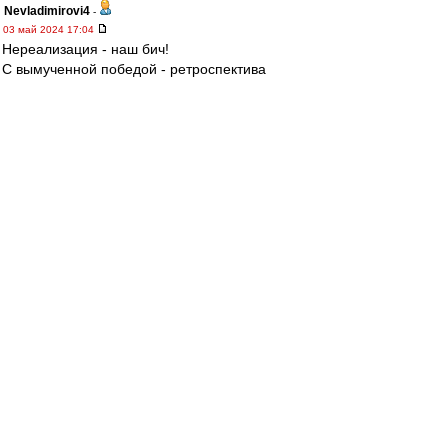
Nevladimirovi4
-
03 май 2024 17:04
Нереализация - наш бич!
С вымученной победой - ретроспектива
"Глушаков - похороны" на молодежном уровне.
МосфОлд
-
03 май 2024 17:03
«На заседании КДК я озвучил, что не имею
никакой предвзятости по отношению к
женщинам-арбитрам. Нас судили женщины и
на товарищеских матчах, и на матчах легенд. Я
указывал не на пол арбитра, а исключительно
на факт того, что человек, который не судил
даже Вторую лигу в этом сезоне, назначен на
наш матч.
В КДК посчитали, что это дискриминация по
полу.
Фактически, я получил
дисквалификацию за то, что просто назвал
ее женщиной.
Но важно подчеркнуть, что мои
претензии к судейству не связаны с тем, что
арбитр — женщина. Будь на ее месте мужчина,
я бы спросил: «Почему назначили мужчину?».