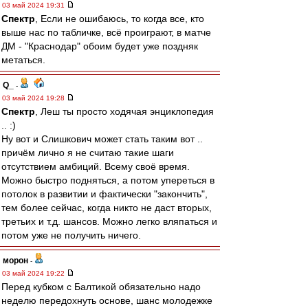
03 май 2024 19:31
Спектр
, Если не ошибаюсь, то когда все, кто
выше нас по табличке, всё проиграют, в матче
ДМ - "Краснодар" обоим будет уже поздняк
метаться.
Q_
-
03 май 2024 19:28
Спектр
, Леш ты просто ходячая энциклопедия
.. :)
Ну вот и Слишкович может стать таким вот ..
причём лично я не считаю такие шаги
отсутствием амбиций. Всему своё время.
Можно быстро подняться, а потом упереться в
потолок в развитии и фактически "закончить",
тем более сейчас, когда никто не даст вторых,
третьих и т.д. шансов. Можно легко вляпаться и
потом уже не получить ничего.
морон
-
03 май 2024 19:22
Перед кубком с Балтикой обязательно надо
неделю передохнуть основе, шанс молодежке