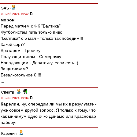
SAS
-
03 май 2024 19:42
морон
,
Перед матчем с ФК "Балтика"
Футболистам пить только пиво
"Балтика" с 5 мая - только так победим!!!
Какой сорт?
Вратарям - Троечку
Полузащитникам - Семерочку
Нападающим - Девяточку, если есть-:)
Защитникам?
Безалкогольное 0 !!!
...
Спектр
-
03 май 2024 19:34
Карелин
, ну, опередим ли мы их в результате -
уже совсем другой вопрос. Я только к тому, что
как минимум одно очко Динамо или Краснодар
наберут
Карелин
-