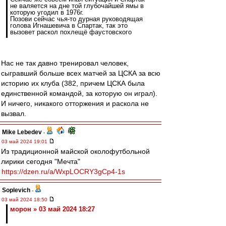
не валяется на дне той глубочайшей ямы в
которую угодил в 1976г.
Позови сейчас чья-то дурная руководящая
голова Игнашевича в Спартак, так это
вызовет раскол похлещё фаустовского
Нас не так давно тренировал человек,
сыгравший больше всех матчей за ЦСКА за всю
историю их клуба (382, причем ЦСКА была
единственной командой, за которую он играл).
И ничего, никакого отторжения и раскола не
вызвал.
Mike Lebedev
-
03 май 2024 19:01
Из традиционной майской околофутбольной
лирики сегодня "Мечта"
https://dzen.ru/a/WxpLOCRY3gCp4-1s
Soplevich
-
03 май 2024 18:50
морон » 03 май 2024 18:27