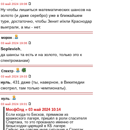
03 май 2024 19:08
Ну чтобы лишиться математических шансов на
золото (и даже серебро) уже в ближайшем
туре, достаточно, чтобы Зенит и/или Краснодар
выиграли, а мы - нет.
морон
-
03 май 2024 19:06
Soplevich
,
да шансы та есть и на золото, только это к
спектроманам)
Спектр
-
03 май 2024 19:03
нуль
, 431 даже (ты, наверное, в Википедии
смотрел, там только чемпионаты).
нуль
-
03 май 2024 19:01
МосфОлд » 03 май 2024 10:14
Если когда-то Бесков, прямиком из
вражеского лагеря, пришёл в роли спасителя
Спартака, то это проканало именно от
безысходки царящей в КБ лагере.
Сейчас же совсем иная ситуация и Спартак