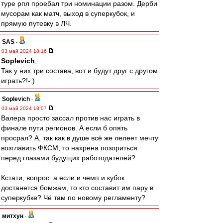
туре рпл проебал три номинации разом. Дерби
мусорам как матч, выход в суперкубок, и
прямую путевку в ЛЧ.
SAS
-
03 май 2024 18:16
Soplevich
,
Так у них три состава, вот и будут друг с другом
играть?!-:)
Soplevich
-
03 май 2024 18:07
Валера просто зассал против нас играть в
финале пути регионов. А если б опять
просрал? А, так как в душе всё же лелеет мечту
возглавить ФКСМ, то нахрена позориться
перед глазами будущих работодателей?
Кстати, вопрос: а если и чемп и кубок
достанется бомжам, то кто составит им пару в
суперкубке? Чё там по новому регламенту?
митхун
-