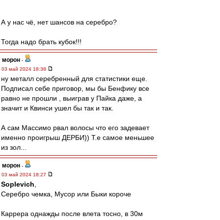
А у нас чё, нет шансов на серебро?
Тогда надо брать кубок!!!
морон
-
03 май 2024 18:38
ну металл серебренный для статистики еще.
Подписал себе приговор, мы бы Бенфику все
равно не прошли , выиграв у Пайка даже, а
значит и Квинси ушел бы так и так.
А сам Массимо рвал волосы что его задевает
именно проигрыш ДЕРБИ)) Т.е самое меньшее
из зол...
морон
-
03 май 2024 18:27
Soplevich
,
Серебро чемка, Мусор или Быки короче
Каррера однажды после влета тосно, в 30м