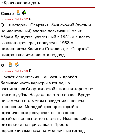
с Краснодаром дать
Спектр
-
03 май 2024 19:22
Q_
, в истории "Спартака" был схожий (пусть и
не идентичный) вполне позитивный опыт.
Абрам Дангулов, уволенный в 1951-м с поста
главного тренера, вернулся в 1952-м
помощником Василия Соколова, и "Спартак"
выиграл два чемпионата подряд
Q_
-
03 май 2024 19:20
Насчёт Игнашевича .. он хоть и провёл
большую часть карьеры в конях, но
воспитанник Спартаковской школы которого не
взяли в дубль. Но даже не это главное. Вроде
не замечен в хамском поведении в нашем
отношении. Молодой тренер который в
ограниченных ресурсах что-то вполне
играбельное пытается ставить. Именно сейчас
его никто и не приглашает. Просто
перспективный пока на мой личный взгляд