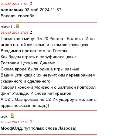
03 май 2024 17:29
словесник
03 май 2024 11:37
Володя, спасибо.
slava1
-
03 май 2024 17:08
Посмотрел минут 15-20 Ростов - Балтика. Игна
играл по той же схеме и в том же ключе,как
Владимир против того же Ростова.
Как будем играть в полуфинале ,как с
Ростовом,Цска,или Динамо.
Схема вроде была одна,а игры разные.
Вадим ,эти кдки с их иезуитским перевиранием
сказанного и сделанного.
Говорят конский Мойзес и с Балтикой повторил
финт Угальде. И снова нет красной.
А CZ с Gазпромом не CZ.Их ущербу в мильёны
ярдов несказанно рад.))
agk
-
03 май 2024 17:05
МосфОлд
, тут только слова Лаврова)