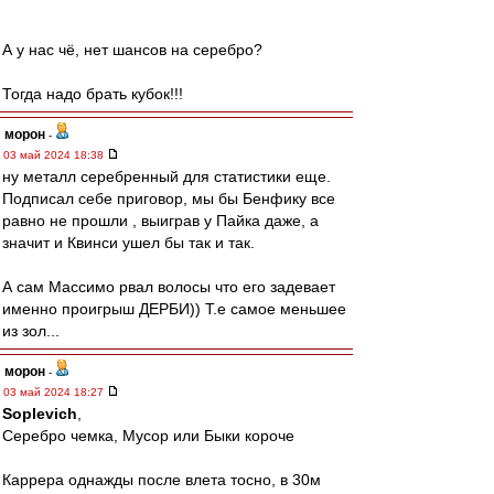
А у нас чё, нет шансов на серебро?
Тогда надо брать кубок!!!
морон
-
03 май 2024 18:38
ну металл серебренный для статистики еще.
Подписал себе приговор, мы бы Бенфику все
равно не прошли , выиграв у Пайка даже, а
значит и Квинси ушел бы так и так.
А сам Массимо рвал волосы что его задевает
именно проигрыш ДЕРБИ)) Т.е самое меньшее
из зол...
морон
-
03 май 2024 18:27
Soplevich
,
Серебро чемка, Мусор или Быки короче
Каррера однажды после влета тосно, в 30м