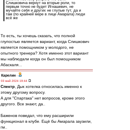
Слишковича вернут на вторые роли, то
первым точно не будет Игнашевич, не
мучайте себя и других не глупые тут, да и
там (по крайней мере в лице Амарала) люди
всё же
То есть, ты хочешь сказать, что полной
глупостью является вариант, когда Слишкович
является помощником у молодого, не
опытного тренера? Хотя именно зтот вариант
мы наблюдали когда он был помощником
Абаскаля...
Карелин
-
03 май 2024 19:44
Спектр
, Дык хотелка относилась именно к
этому другому вопросу.
А для "Спартака" нет вопросов, кроме этого
другого. Все знают, да..
Баженов поведал, что ему расширили
функционал в клубе. Ещё бы Амарала заузили,
гм..