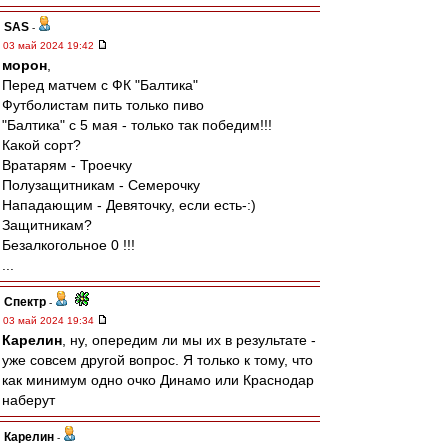
SAS
-
03 май 2024 19:42
морон
,
Перед матчем с ФК "Балтика"
Футболистам пить только пиво
"Балтика" с 5 мая - только так победим!!!
Какой сорт?
Вратарям - Троечку
Полузащитникам - Семерочку
Нападающим - Девяточку, если есть-:)
Защитникам?
Безалкогольное 0 !!!
...
Спектр
-
03 май 2024 19:34
Карелин
, ну, опередим ли мы их в результате -
уже совсем другой вопрос. Я только к тому, что
как минимум одно очко Динамо или Краснодар
наберут
Карелин
-