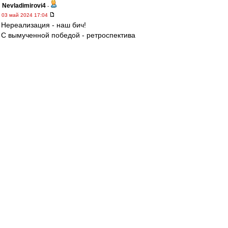
Nevladimirovi4
-
03 май 2024 17:04
Нереализация - наш бич!
С вымученной победой - ретроспектива
"Глушаков - похороны" на молодежном уровне.
МосфОлд
-
03 май 2024 17:03
«На заседании КДК я озвучил, что не имею
никакой предвзятости по отношению к
женщинам-арбитрам. Нас судили женщины и
на товарищеских матчах, и на матчах легенд. Я
указывал не на пол арбитра, а исключительно
на факт того, что человек, который не судил
даже Вторую лигу в этом сезоне, назначен на
наш матч.
В КДК посчитали, что это дискриминация по
полу.
Фактически, я получил
дисквалификацию за то, что просто назвал
ее женщиной.
Но важно подчеркнуть, что мои
претензии к судейству не связаны с тем, что
арбитр — женщина. Будь на ее месте мужчина,
я бы спросил: «Почему назначили мужчину?».