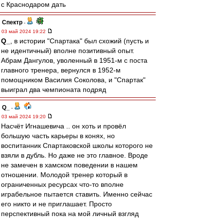
с Краснодаром дать
Спектр
-
03 май 2024 19:22
Q_
, в истории "Спартака" был схожий (пусть и
не идентичный) вполне позитивный опыт.
Абрам Дангулов, уволенный в 1951-м с поста
главного тренера, вернулся в 1952-м
помощником Василия Соколова, и "Спартак"
выиграл два чемпионата подряд
Q_
-
03 май 2024 19:20
Насчёт Игнашевича .. он хоть и провёл
большую часть карьеры в конях, но
воспитанник Спартаковской школы которого не
взяли в дубль. Но даже не это главное. Вроде
не замечен в хамском поведении в нашем
отношении. Молодой тренер который в
ограниченных ресурсах что-то вполне
играбельное пытается ставить. Именно сейчас
его никто и не приглашает. Просто
перспективный пока на мой личный взгляд