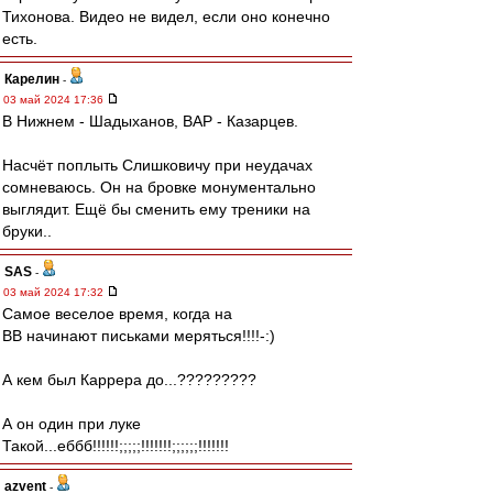
Тихонова. Видео не видел, если оно конечно
есть.
Карелин
-
03 май 2024 17:36
В Нижнем - Шадыханов, ВАР - Казарцев.
Насчёт поплыть Слишковичу при неудачах
сомневаюсь. Он на бровке монументально
выглядит. Ещё бы сменить ему треники на
бруки..
SAS
-
03 май 2024 17:32
Самое веселое время, когда на
ВВ начинают письками меряться!!!!-:)
А кем был Каррера до...?????????
А он один при луке
Такой...еббб!!!!!!;;;;;!!!!!!!;;;;;;!!!!!!!
azvent
-