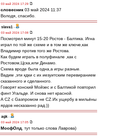
03 май 2024 17:29
словесник
03 май 2024 11:37
Володя, спасибо.
slava1
-
03 май 2024 17:08
Посмотрел минут 15-20 Ростов - Балтика. Игна
играл по той же схеме и в том же ключе,как
Владимир против того же Ростова.
Как будем играть в полуфинале ,как с
Ростовом,Цска,или Динамо.
Схема вроде была одна,а игры разные.
Вадим ,эти кдки с их иезуитским перевиранием
сказанного и сделанного.
Говорят конский Мойзес и с Балтикой повторил
финт Угальде. И снова нет красной.
А CZ с Gазпромом не CZ.Их ущербу в мильёны
ярдов несказанно рад.))
agk
-
03 май 2024 17:05
МосфОлд
, тут только слова Лаврова)