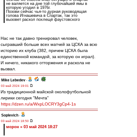
не валяется на дне той глубочайшей ямы в
которую угодил в 1976г.
Позови сейчас чья-то дурная руководящая
голова Игнашевича в Спартак, так это
вызовет раскол похлещё фаустовского
Нас не так давно тренировал человек,
сыгравший больше всех матчей за ЦСКА за всю
историю их клуба (382, причем ЦСКА была
единственной командой, за которую он играл).
И ничего, никакого отторжения и раскола не
вызвал.
Mike Lebedev
-
03 май 2024 19:01
Из традиционной майской околофутбольной
лирики сегодня "Мечта"
https://dzen.ru/a/WxpLOCRY3gCp4-1s
Soplevich
-
03 май 2024 18:50
морон » 03 май 2024 18:27