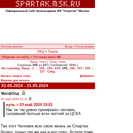
Официальный сайт болельщиков ФК "Спартак" Москва
Полная версия
Вход
•
Регистрация
FAQ
•
Поиск
Общение на сайте
Гостевая книга ВВ
»
Пред. тема
|
След. тема
Страница
105
из
117
[ Сообщений: 5840 ]
На страницу
Пред.
1
...
102
,
103
,
104
,
105
,
106
,
107
,
108
...
117
След.
Начать новую тему
Добавить
Версия для печати
01.05.2024 - 31.05.2024
МосфОлд
-
03 май 2024 21:11
нуль » 03 май 2024 19:01
Нас не так давно тренировал человек,
сыгравший больше всех матчей за ЦСКА
Так этот Человек всю свою жизнь за Спартак
болел, точно так же как и его отец. Кстати тоже