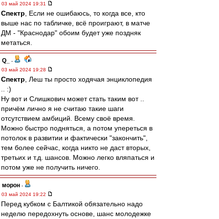
03 май 2024 19:31
Спектр
, Если не ошибаюсь, то когда все, кто
выше нас по табличке, всё проиграют, в матче
ДМ - "Краснодар" обоим будет уже поздняк
метаться.
Q_
-
03 май 2024 19:28
Спектр
, Леш ты просто ходячая энциклопедия
.. :)
Ну вот и Слишкович может стать таким вот ..
причём лично я не считаю такие шаги
отсутствием амбиций. Всему своё время.
Можно быстро подняться, а потом упереться в
потолок в развитии и фактически "закончить",
тем более сейчас, когда никто не даст вторых,
третьих и т.д. шансов. Можно легко вляпаться и
потом уже не получить ничего.
морон
-
03 май 2024 19:22
Перед кубком с Балтикой обязательно надо
неделю передохнуть основе, шанс молодежке