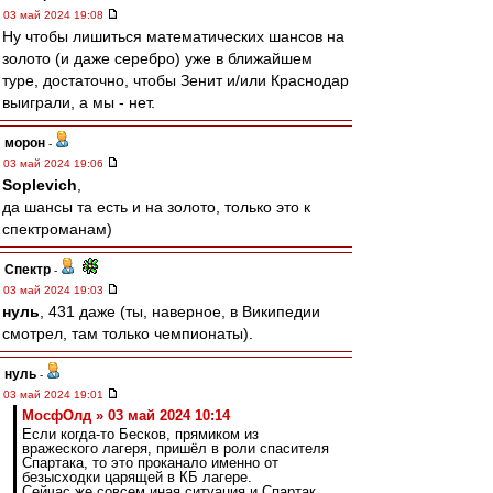
03 май 2024 19:08
Ну чтобы лишиться математических шансов на
золото (и даже серебро) уже в ближайшем
туре, достаточно, чтобы Зенит и/или Краснодар
выиграли, а мы - нет.
морон
-
03 май 2024 19:06
Soplevich
,
да шансы та есть и на золото, только это к
спектроманам)
Спектр
-
03 май 2024 19:03
нуль
, 431 даже (ты, наверное, в Википедии
смотрел, там только чемпионаты).
нуль
-
03 май 2024 19:01
МосфОлд » 03 май 2024 10:14
Если когда-то Бесков, прямиком из
вражеского лагеря, пришёл в роли спасителя
Спартака, то это проканало именно от
безысходки царящей в КБ лагере.
Сейчас же совсем иная ситуация и Спартак