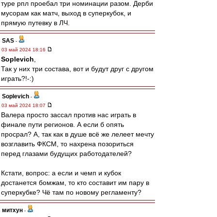
туре рпл проебал три номинации разом. Дерби
мусорам как матч, выход в суперкубок, и
прямую путевку в ЛЧ.
SAS
-
03 май 2024 18:16
Soplevich
,
Так у них три состава, вот и будут друг с другом
играть?!-:)
Soplevich
-
03 май 2024 18:07
Валера просто зассал против нас играть в
финале пути регионов. А если б опять
просрал? А, так как в душе всё же лелеет мечту
возглавить ФКСМ, то нахрена позориться
перед глазами будущих работодателей?
Кстати, вопрос: а если и чемп и кубок
достанется бомжам, то кто составит им пару в
суперкубке? Чё там по новому регламенту?
митхун
-