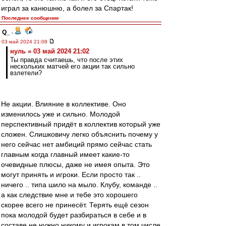
играл за канюшню, а болел за Спартак!
Последнее сообщение
Q_
-
03 май 2024 21:08
нуль » 03 май 2024 21:02
Ты правда считаешь, что после этих
нескольких матчей его акции так сильно
взлетели?
Не акции. Влияние в коллективе. Оно
изменилось уже и сильно. Молодой
перспективный придёт в коллектив который уже
сложен. Слишковичу легко объяснить почему у
него сейчас нет амбиций прямо сейчас стать
главным когда главный имеет какие-то
очевидные плюсы, даже не имея опыта. Это
могут принять и игроки. Если просто так ..
ничего .. типа шило на мыло. Клубу, команде ..
а как следствие мне и тебе это хорошего
скорее всего не принесёт. Терять ещё сезон
пока молодой будет разбираться в себе и в
составе не нужно никому и игрокам в том числе