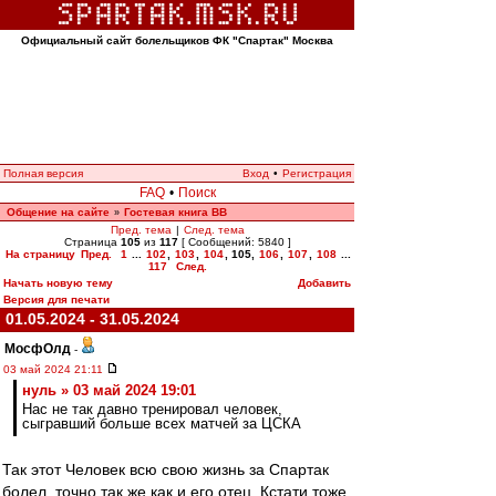
Официальный сайт болельщиков ФК "Спартак" Москва
Полная версия
Вход
•
Регистрация
FAQ
•
Поиск
Общение на сайте
Гостевая книга ВВ
»
Пред. тема
|
След. тема
Страница
105
из
117
[ Сообщений: 5840 ]
На страницу
Пред.
1
...
102
,
103
,
104
,
105
,
106
,
107
,
108
...
117
След.
Начать новую тему
Добавить
Версия для печати
01.05.2024 - 31.05.2024
МосфОлд
-
03 май 2024 21:11
нуль » 03 май 2024 19:01
Нас не так давно тренировал человек,
сыгравший больше всех матчей за ЦСКА
Так этот Человек всю свою жизнь за Спартак
болел, точно так же как и его отец. Кстати тоже