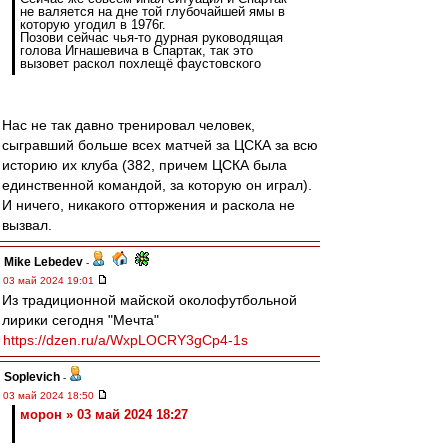
не валяется на дне той глубочайшей ямы в
которую угодил в 1976г.
Позови сейчас чья-то дурная руководящая
голова Игнашевича в Спартак, так это
вызовет раскол похлещё фаустовского
Нас не так давно тренировал человек,
сыгравший больше всех матчей за ЦСКА за всю
историю их клуба (382, причем ЦСКА была
единственной командой, за которую он играл).
И ничего, никакого отторжения и раскола не
вызвал.
Mike Lebedev
-
03 май 2024 19:01
Из традиционной майской околофутбольной
лирики сегодня "Мечта"
https://dzen.ru/a/WxpLOCRY3gCp4-1s
Soplevich
-
03 май 2024 18:50
морон » 03 май 2024 18:27