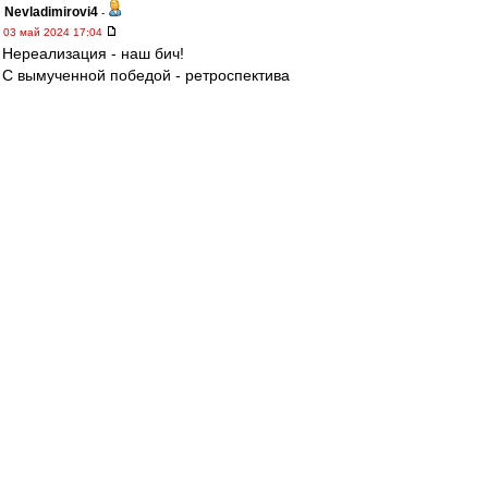
Nevladimirovi4
-
03 май 2024 17:04
Нереализация - наш бич!
С вымученной победой - ретроспектива
"Глушаков - похороны" на молодежном уровне.
МосфОлд
-
03 май 2024 17:03
«На заседании КДК я озвучил, что не имею
никакой предвзятости по отношению к
женщинам-арбитрам. Нас судили женщины и
на товарищеских матчах, и на матчах легенд. Я
указывал не на пол арбитра, а исключительно
на факт того, что человек, который не судил
даже Вторую лигу в этом сезоне, назначен на
наш матч.
В КДК посчитали, что это дискриминация по
полу.
Фактически, я получил
дисквалификацию за то, что просто назвал
ее женщиной.
Но важно подчеркнуть, что мои
претензии к судейству не связаны с тем, что
арбитр — женщина. Будь на ее месте мужчина,
я бы спросил: «Почему назначили мужчину?».