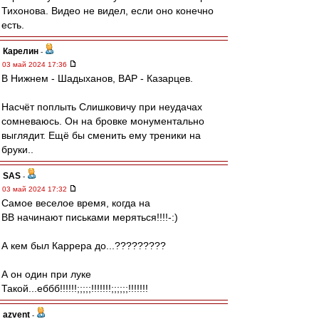
Тихонова. Видео не видел, если оно конечно
есть.
Карелин
-
03 май 2024 17:36
В Нижнем - Шадыханов, ВАР - Казарцев.
Насчёт поплыть Слишковичу при неудачах
сомневаюсь. Он на бровке монументально
выглядит. Ещё бы сменить ему треники на
бруки..
SAS
-
03 май 2024 17:32
Самое веселое время, когда на
ВВ начинают письками меряться!!!!-:)
А кем был Каррера до...?????????
А он один при луке
Такой...еббб!!!!!!;;;;;!!!!!!!;;;;;;!!!!!!!
azvent
-