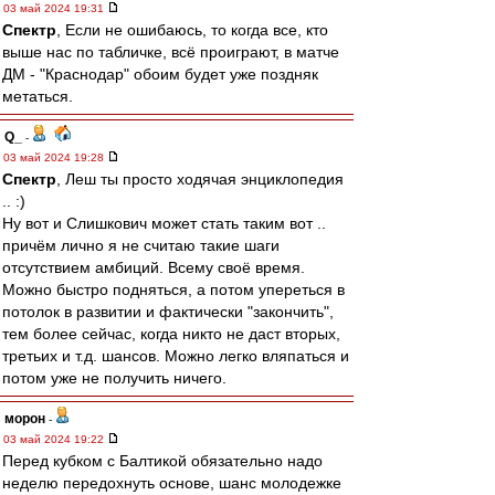
03 май 2024 19:31
Спектр
, Если не ошибаюсь, то когда все, кто
выше нас по табличке, всё проиграют, в матче
ДМ - "Краснодар" обоим будет уже поздняк
метаться.
Q_
-
03 май 2024 19:28
Спектр
, Леш ты просто ходячая энциклопедия
.. :)
Ну вот и Слишкович может стать таким вот ..
причём лично я не считаю такие шаги
отсутствием амбиций. Всему своё время.
Можно быстро подняться, а потом упереться в
потолок в развитии и фактически "закончить",
тем более сейчас, когда никто не даст вторых,
третьих и т.д. шансов. Можно легко вляпаться и
потом уже не получить ничего.
морон
-
03 май 2024 19:22
Перед кубком с Балтикой обязательно надо
неделю передохнуть основе, шанс молодежке