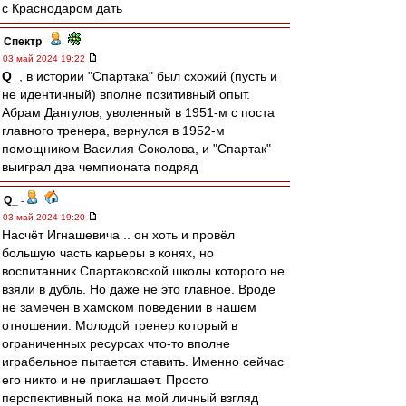
с Краснодаром дать
Спектр
-
03 май 2024 19:22
Q_
, в истории "Спартака" был схожий (пусть и
не идентичный) вполне позитивный опыт.
Абрам Дангулов, уволенный в 1951-м с поста
главного тренера, вернулся в 1952-м
помощником Василия Соколова, и "Спартак"
выиграл два чемпионата подряд
Q_
-
03 май 2024 19:20
Насчёт Игнашевича .. он хоть и провёл
большую часть карьеры в конях, но
воспитанник Спартаковской школы которого не
взяли в дубль. Но даже не это главное. Вроде
не замечен в хамском поведении в нашем
отношении. Молодой тренер который в
ограниченных ресурсах что-то вполне
играбельное пытается ставить. Именно сейчас
его никто и не приглашает. Просто
перспективный пока на мой личный взгляд