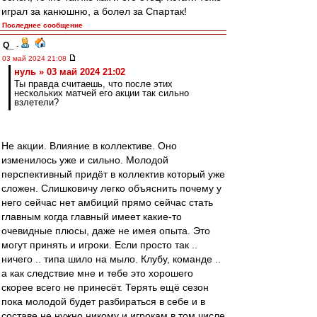
играл за канюшню, а болел за Спартак!
Последнее сообщение
Q_
-
03 май 2024 21:08
нуль » 03 май 2024 21:02
Ты правда считаешь, что после этих
нескольких матчей его акции так сильно
взлетели?
Не акции. Влияние в коллективе. Оно
изменилось уже и сильно. Молодой
перспективный придёт в коллектив который уже
сложен. Слишковичу легко объяснить почему у
него сейчас нет амбиций прямо сейчас стать
главным когда главный имеет какие-то
очевидные плюсы, даже не имея опыта. Это
могут принять и игроки. Если просто так ..
ничего .. типа шило на мыло. Клубу, команде ..
а как следствие мне и тебе это хорошего
скорее всего не принесёт. Терять ещё сезон
пока молодой будет разбираться в себе и в
составе не нужно никому и игрокам в том числе