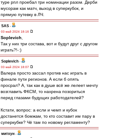
туре рпл проебал три номинации разом. Дерби
мусорам как матч, выход в суперкубок, и
прямую путевку в ЛЧ.
SAS
-
03 май 2024 18:16
Soplevich
,
Так у них три состава, вот и будут друг с другом
играть?!-:)
Soplevich
-
03 май 2024 18:07
Валера просто зассал против нас играть в
финале пути регионов. А если б опять
просрал? А, так как в душе всё же лелеет мечту
возглавить ФКСМ, то нахрена позориться
перед глазами будущих работодателей?
Кстати, вопрос: а если и чемп и кубок
достанется бомжам, то кто составит им пару в
суперкубке? Чё там по новому регламенту?
митхун
-