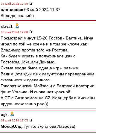
03 май 2024 17:29
словесник
03 май 2024 11:37
Володя, спасибо.
slava1
-
03 май 2024 17:08
Посмотрел минут 15-20 Ростов - Балтика. Игна
играл по той же схеме и в том же ключе,как
Владимир против того же Ростова.
Как будем играть в полуфинале ,как с
Ростовом,Цска,или Динамо.
Схема вроде была одна,а игры разные.
Вадим ,эти кдки с их иезуитским перевиранием
сказанного и сделанного.
Говорят конский Мойзес и с Балтикой повторил
финт Угальде. И снова нет красной.
А CZ с Gазпромом не CZ.Их ущербу в мильёны
ярдов несказанно рад.))
agk
-
03 май 2024 17:05
МосфОлд
, тут только слова Лаврова)