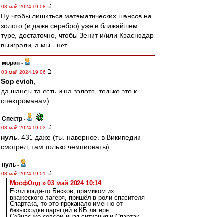
03 май 2024 19:08
Ну чтобы лишиться математических шансов на
золото (и даже серебро) уже в ближайшем
туре, достаточно, чтобы Зенит и/или Краснодар
выиграли, а мы - нет.
морон
-
03 май 2024 19:06
Soplevich
,
да шансы та есть и на золото, только это к
спектроманам)
Спектр
-
03 май 2024 19:03
нуль
, 431 даже (ты, наверное, в Википедии
смотрел, там только чемпионаты).
нуль
-
03 май 2024 19:01
МосфОлд » 03 май 2024 10:14
Если когда-то Бесков, прямиком из
вражеского лагеря, пришёл в роли спасителя
Спартака, то это проканало именно от
безысходки царящей в КБ лагере.
Сейчас же совсем иная ситуация и Спартак