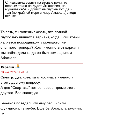
Слишковича вернут на вторые роли, то
первым точно не будет Игнашевич, не
мучайте себя и других не глупые тут, да и
там (по крайней мере в лице Амарала) люди
всё же
То есть, ты хочешь сказать, что полной
глупостью является вариант, когда Слишкович
является помощником у молодого, не
опытного тренера? Хотя именно зтот вариант
мы наблюдали когда он был помощником
Абаскаля...
Карелин
-
03 май 2024 19:44
Спектр
, Дык хотелка относилась именно к
этому другому вопросу.
А для "Спартака" нет вопросов, кроме этого
другого. Все знают, да..
Баженов поведал, что ему расширили
функционал в клубе. Ещё бы Амарала заузили,
гм..