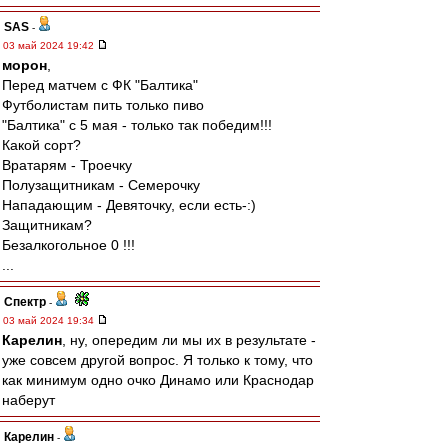
SAS
-
03 май 2024 19:42
морон
,
Перед матчем с ФК "Балтика"
Футболистам пить только пиво
"Балтика" с 5 мая - только так победим!!!
Какой сорт?
Вратарям - Троечку
Полузащитникам - Семерочку
Нападающим - Девяточку, если есть-:)
Защитникам?
Безалкогольное 0 !!!
...
Спектр
-
03 май 2024 19:34
Карелин
, ну, опередим ли мы их в результате -
уже совсем другой вопрос. Я только к тому, что
как минимум одно очко Динамо или Краснодар
наберут
Карелин
-