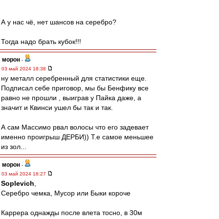
А у нас чё, нет шансов на серебро?
Тогда надо брать кубок!!!
морон
-
03 май 2024 18:38
ну металл серебренный для статистики еще.
Подписал себе приговор, мы бы Бенфику все
равно не прошли , выиграв у Пайка даже, а
значит и Квинси ушел бы так и так.
А сам Массимо рвал волосы что его задевает
именно проигрыш ДЕРБИ)) Т.е самое меньшее
из зол...
морон
-
03 май 2024 18:27
Soplevich
,
Серебро чемка, Мусор или Быки короче
Каррера однажды после влета тосно, в 30м