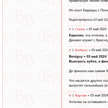
правильную линию повед
Но опыт Карреры с Пили
Редактировалось 03 май 20
#
Спектр
» 03 май 2024 
Карелин
, эта хотелка,
Динамо играет с Красно
#
RedQuite
» 03 май 202
Bestguy » 03 май 2024 
Выиграть кубок, а фин
До финала нам самим бу
Что касается другого по
выпустят сильнейших (в 
#
Карелин
» 03 май 2024
Хотелка на оставшиеся 4