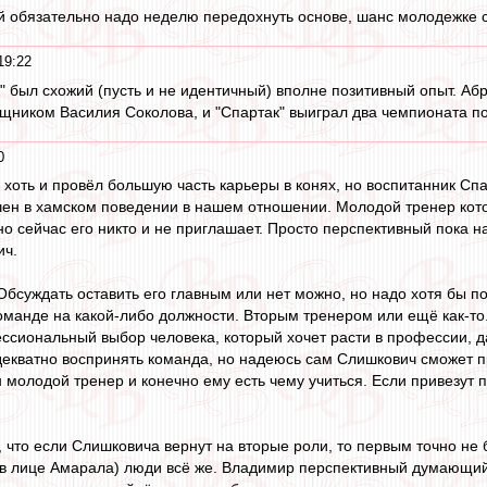
й обязательно надо неделю передохнуть основе, шанс молодежке 
19:22
а" был схожий (пусть и не идентичный) вполне позитивный опыт. Аб
щником Василия Соколова, и "Спартак" выиграл два чемпионата п
0
 хоть и провёл большую часть карьеры в конях, но воспитанник Спа
чен в хамском поведении в нашем отношении. Молодой тренер кото
о сейчас его никто и не приглашает. Просто перспективный пока н
ич.
Обсуждать оставить его главным или нет можно, но надо хотя бы 
анде на какой-либо должности. Вторым тренером или ещё как-то. 
ссиональный выбор человека, который хочет расти в профессии, 
декватно воспринять команда, но надеюсь сам Слишкович сможет 
молодой тренер и конечно ему есть чему учиться. Если привезут п
что если Слишковича вернут на вторые роли, то первым точно не б
 в лице Амарала) люди всё же. Владимир перспективный думающи