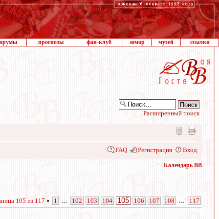
орумы
прогнозы
фан-клуб
юмор
музей
ссылки
Расширенный поиск
FAQ
Регистрация
Вход
Календарь ВВ
105
аница
105
из
117
•
1
...
102
103
104
106
107
108
...
117