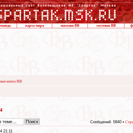
оманда
карта мира
магазин ВВ
гостевая ВВ
ф
вая книга ВВ
24
Сообщений: 5840 •
Стр
4 21:11