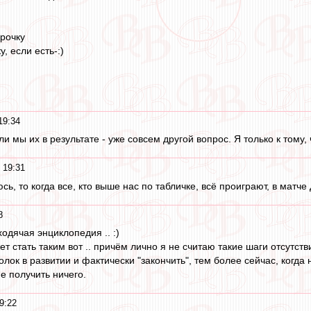
рочку
, если есть-:)
19:34
 ли мы их в результате - уже совсем другой вопрос. Я только к том
 19:31
сь, то когда все, кто выше нас по табличке, всё проиграют, в матч
8
ходячая энциклопедия .. :)
ет стать таким вот .. причём лично я не считаю такие шаги отсутс
олок в развитии и фактически "закончить", тем более сейчас, когда 
е получить ничего.
9:22