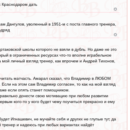
с Краснодаром дать
рам Дангулов, уволенный в 1951-м с поста главного тренера,
одряд
ртаковской школы которого не взяли в дубль. Но даже не это
рый в ограниченных ресурсах что-то вполне играбельное
а мой личный взгляд тренер, как впрочем и Андрей Тихонов,
почитать матчасть. Амарал сказал, что Владимир в ЛЮБОМ
Если на этом сам Владимир согласен, то как на мой взгляд
даже если опять станет помощником.
правильно донести свою мотивацию при любом развитии
ервым кого-то у кого будет чему поучиться прекрасно и ему
удет Игнашевич, не мучайте себя и других не глупые тут, да
й тренер и надеюсь при любых вариантах найдёт