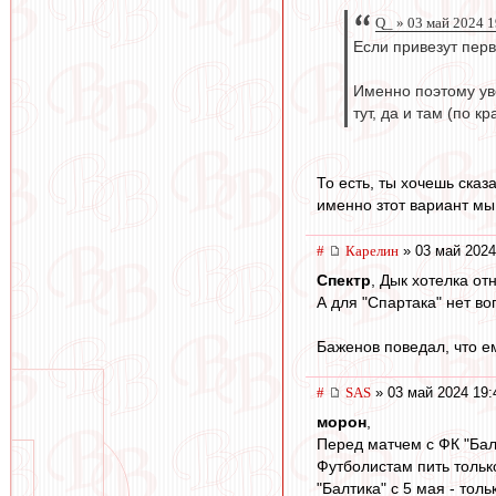
Q_ » 03 май 2024 1
Если привезут перв
Именно поэтому уве
тут, да и там (по 
То есть, ты хочешь ска
именно зтот вариант мы
#
Карелин
» 03 май 2024
Спектр
, Дык хотелка от
А для "Спартака" нет воп
Баженов поведал, что е
#
SAS
» 03 май 2024 19:
морон
,
Перед матчем с ФК "Бал
Футболистам пить тольк
"Балтика" с 5 мая - толь