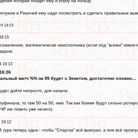
ения которая пойдёт ему и клубу на пользу.
пчуком и Рианчей ему надо посмотреть и сделать правильные выв
24 19:23
19:15
 к сожалению, математически неисполнима (если под "всеми" имеютс
даром.
4 19:13
16:26
альный матч %% на 95 будет с Зенитом, достаточно сложно...
дет дойти непросто, для начала.
луфинала, то там 50 на 50, нмв. Так как бомжи будут сильно ротиров
ЧР им ловить уже нечего).
 19:12
 тура теперь одна - чтобы "Спартак" всё выиграл, а они всё проигра