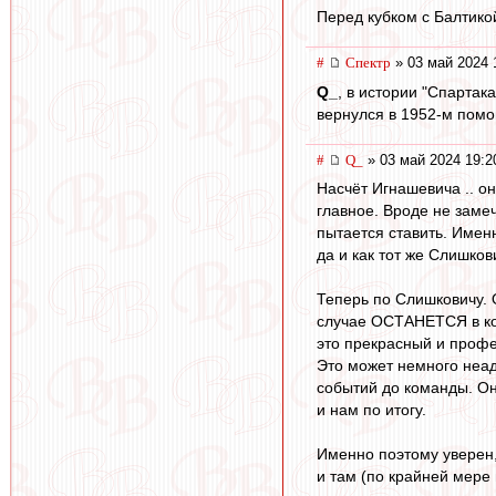
Перед кубком с Балтико
#
Спектр
» 03 май 2024 
Q_
, в истории "Спартак
вернулся в 1952-м помо
#
Q_
» 03 май 2024 19:2
Насчёт Игнашевича .. он
главное. Вроде не заме
пытается ставить. Именн
да и как тот же Слишков
Теперь по Слишковичу. 
случае ОСТАНЕТСЯ в ком
это прекрасный и профе
Это может немного неа
событий до команды. Он 
и нам по итогу.
Именно поэтому уверен, 
и там (по крайней мере