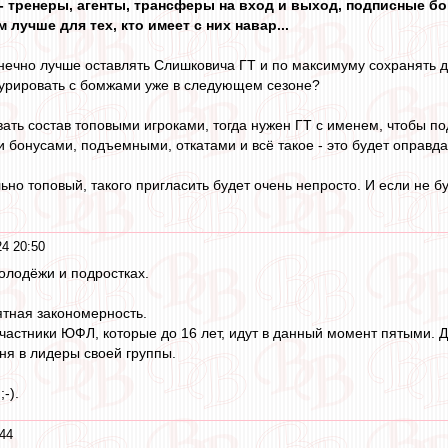
 - тренеры, агенты, трансферы на вход и выход, подписные бо
 лучше для тех, кто имеет с них навар...
онечно лучше оставлять Слишковича ГТ и по максимуму сохранять д
курировать с бомжами уже в следующем сезоне?
вать состав топовыми игроками, тогда нужен ГТ с именем, чтобы п
 бонусами, подъемными, откатами и всё такое - это будет оправда
но топовый, такого пригласить будет очень непросто. И если не бу
4 20:50
олодёжи и подростках.
тная закономерность.
стники ЮФЛ, которые до 16 лет, идут в данный момент пятыми. До 
ня в лидеры своей группы.
-).
44