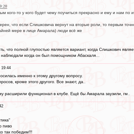
9:20
ым кого-то у кого будет чему поучиться прекрасно и ему и нам по и
рен, что если Слишковича вернут на вторые роли, то первым точно
крайней мере в лице Амарала) люди всё же
зать, что полной глупостью является вариант, когда Слишкович явл
 наблюдали когда он был помощником Абаскаля...
 19:44
носилась именно к этому другому вопросу.
росов, кроме этого другого. Все знают, да..
му расширили функционал в клубе. Ещё бы Амарала заузили, гм..
42
тика"
о пиво
ко так победим!!!