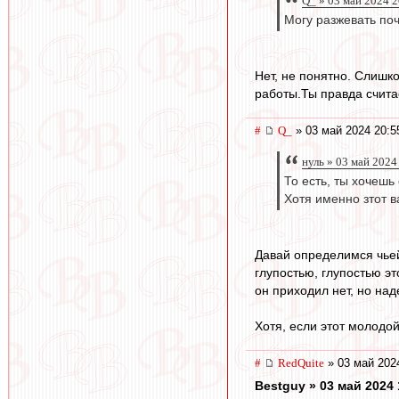
Q_ » 03 май 2024 2
Могу разжевать поч
Нет, не понятно. Слишк
работы.Ты правда считае
#
Q_
» 03 май 2024 20:5
нуль » 03 май 2024
То есть, ты хочешь
Хотя именно зтот 
Давай определимся чьей
глупостью, глупостью эт
он приходил нет, но над
Хотя, если этот молодой
#
RedQuite
» 03 май 202
Bestguy » 03 май 2024 