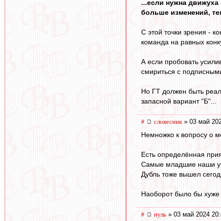
...если нужна движуха
больше изменений, тем
С этой точки зрения - к
команда на равных кон
А если пробовать усили
смириться с подписными
Но ГТ должен быть реаль
запасной вариант "Б"...
#
словесник
» 03 май 202
Немножко к вопросу о м
Есть определённая прия
Самые младшие наши уча
Дубль тоже вышел сегод
Наоборот было бы хуже ;
#
нуль
» 03 май 2024 20: