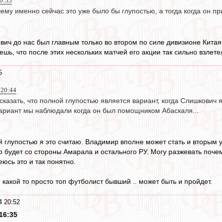
0:55
ему именно сейчас это уже было бы глупостью, а тогда когда он при
ович до нас был главным только во втором по силе дивизионе Китая
шь, что после этих нескольких матчей его акции так сильно взлете
5
 20:44
 сказать, что полной глупостью является вариант, когда Слишкови
вариант мы наблюдали когда он был помощником Абаскаля...
 глупостью я это считаю. Владимир вполне может стать и вторым у
о будет со стороны Амарала и остального РУ. Могу разжевать почем
еюсь это и так понятно.
 какой то просто топ футболист бывший .. может быть и пройдет.
4 20:52
16:35