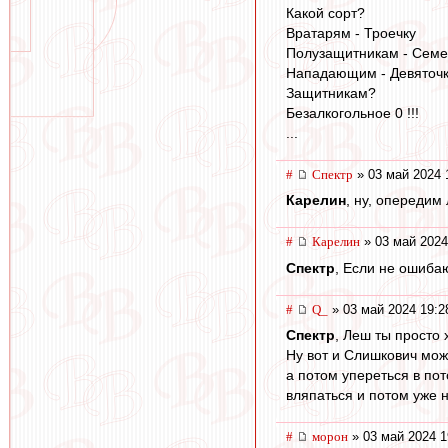
Какой сорт?
Вратарям - Троечку
Полузащитникам - Семе
Нападающим - Девяточку
Защитникам?
Безалкогольное 0 !!!
...
#
Спектр
» 03 май 2024 
Карелин
, ну, опередим
#
Карелин
» 03 май 2024
Спектр
, Если не ошибаю
#
Q_
» 03 май 2024 19:2
Спектр
, Леш ты просто 
Ну вот и Слишкович мож
а потом упереться в пот
вляпаться и потом уже н
#
морон
» 03 май 2024 1