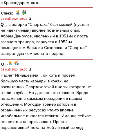
с Краснодаром дать
Спектр
-
03 май 2024 19:22
Q_
, в истории "Спартака" был схожий (пусть и
не идентичный) вполне позитивный опыт.
Абрам Дангулов, уволенный в 1951-м с поста
главного тренера, вернулся в 1952-м
помощником Василия Соколова, и "Спартак"
выиграл два чемпионата подряд
Q_
-
03 май 2024 19:20
Насчёт Игнашевича .. он хоть и провёл
большую часть карьеры в конях, но
воспитанник Спартаковской школы которого не
взяли в дубль. Но даже не это главное. Вроде
не замечен в хамском поведении в нашем
отношении. Молодой тренер который в
ограниченных ресурсах что-то вполне
играбельное пытается ставить. Именно сейчас
его никто и не приглашает. Просто
перспективный пока на мой личный взгляд