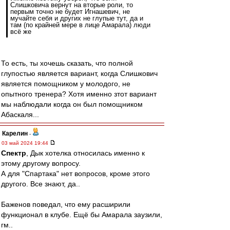
Слишковича вернут на вторые роли, то
первым точно не будет Игнашевич, не
мучайте себя и других не глупые тут, да и
там (по крайней мере в лице Амарала) люди
всё же
То есть, ты хочешь сказать, что полной
глупостью является вариант, когда Слишкович
является помощником у молодого, не
опытного тренера? Хотя именно зтот вариант
мы наблюдали когда он был помощником
Абаскаля...
Карелин
-
03 май 2024 19:44
Спектр
, Дык хотелка относилась именно к
этому другому вопросу.
А для "Спартака" нет вопросов, кроме этого
другого. Все знают, да..
Баженов поведал, что ему расширили
функционал в клубе. Ещё бы Амарала заузили,
гм..