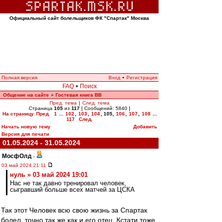
Официальный сайт болельщиков ФК "Спартак" Москва
Полная версия
Вход
•
Регистрация
FAQ
•
Поиск
Общение на сайте
Гостевая книга ВВ
»
Пред. тема
|
След. тема
Страница
105
из
117
[ Сообщений: 5840 ]
На страницу
Пред.
1
...
102
,
103
,
104
,
105
,
106
,
107
,
108
...
117
След.
Начать новую тему
Добавить
Версия для печати
01.05.2024 - 31.05.2024
МосфОлд
-
03 май 2024 21:11
нуль » 03 май 2024 19:01
Нас не так давно тренировал человек,
сыгравший больше всех матчей за ЦСКА
Так этот Человек всю свою жизнь за Спартак
болел, точно так же как и его отец. Кстати тоже