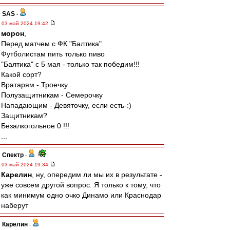
SAS
-
03 май 2024 19:42
морон
,
Перед матчем с ФК "Балтика"
Футболистам пить только пиво
"Балтика" с 5 мая - только так победим!!!
Какой сорт?
Вратарям - Троечку
Полузащитникам - Семерочку
Нападающим - Девяточку, если есть-:)
Защитникам?
Безалкогольное 0 !!!
...
Спектр
-
03 май 2024 19:34
Карелин
, ну, опередим ли мы их в результате -
уже совсем другой вопрос. Я только к тому, что
как минимум одно очко Динамо или Краснодар
наберут
Карелин
-