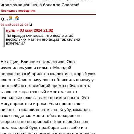
играл за канюшню, а болел за Спартак!
Последнее сообщение
Q_
-
03 май 2024 21:08
нуль » 03 май 2024 21:02
Ты правда считаешь, что после этих
нескольких матчей его акции так сильно
взлетели?
Не акции. Влияние в коллективе. Оно
изменилось уже и сильно. Молодой
перспективный придёт в коллектив который уже
сложен. Слишковичу легко объяснить почему у
него сейчас нет амбиций прямо сейчас стать
главным когда главный имеет какие-то
очевидные плюсы, даже не имея опыта. Это
могут принять и игроки. Если просто так ..
ничего .. типа шило на мыло. Клубу, команде ..
а как следствие мне и тебе это хорошего
скорее всего не принесёт. Терять ещё сезон
пока молодой будет разбираться в себе и в
составе не нужно никому и игрокам в том числе