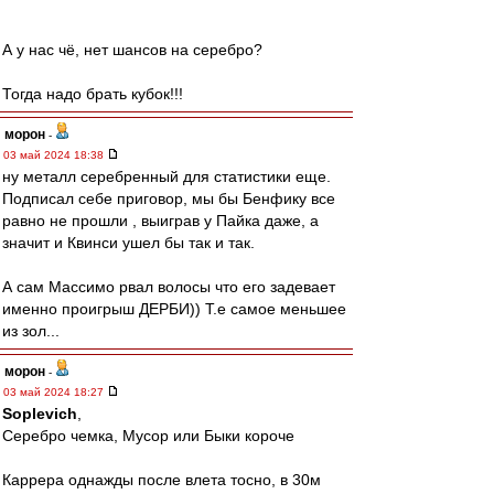
А у нас чё, нет шансов на серебро?
Тогда надо брать кубок!!!
морон
-
03 май 2024 18:38
ну металл серебренный для статистики еще.
Подписал себе приговор, мы бы Бенфику все
равно не прошли , выиграв у Пайка даже, а
значит и Квинси ушел бы так и так.
А сам Массимо рвал волосы что его задевает
именно проигрыш ДЕРБИ)) Т.е самое меньшее
из зол...
морон
-
03 май 2024 18:27
Soplevich
,
Серебро чемка, Мусор или Быки короче
Каррера однажды после влета тосно, в 30м