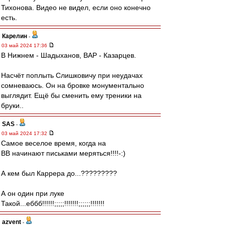
Тихонова. Видео не видел, если оно конечно
есть.
Карелин
-
03 май 2024 17:36
В Нижнем - Шадыханов, ВАР - Казарцев.
Насчёт поплыть Слишковичу при неудачах
сомневаюсь. Он на бровке монументально
выглядит. Ещё бы сменить ему треники на
бруки..
SAS
-
03 май 2024 17:32
Самое веселое время, когда на
ВВ начинают письками меряться!!!!-:)
А кем был Каррера до...?????????
А он один при луке
Такой...еббб!!!!!!;;;;;!!!!!!!;;;;;;!!!!!!!
azvent
-