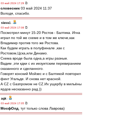
03 май 2024 17:29
словесник
03 май 2024 11:37
Володя, спасибо.
slava1
-
03 май 2024 17:08
Посмотрел минут 15-20 Ростов - Балтика. Игна
играл по той же схеме и в том же ключе,как
Владимир против того же Ростова.
Как будем играть в полуфинале ,как с
Ростовом,Цска,или Динамо.
Схема вроде была одна,а игры разные.
Вадим ,эти кдки с их иезуитским перевиранием
сказанного и сделанного.
Говорят конский Мойзес и с Балтикой повторил
финт Угальде. И снова нет красной.
А CZ с Gазпромом не CZ.Их ущербу в мильёны
ярдов несказанно рад.))
agk
-
03 май 2024 17:05
МосфОлд
, тут только слова Лаврова)