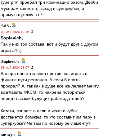
туре рпл проебал три номинации разом. Дерби
мусорам как матч, выход в суперкубок, и
прямую путевку в ЛЧ.
SAS
-
03 май 2024 18:16
Soplevich
,
Так у них три состава, вот и будут друг с другом
играть?!-:)
Soplevich
-
03 май 2024 18:07
Валера просто зассал против нас играть в
финале пути регионов. А если б опять
просрал? А, так как в душе всё же лелеет мечту
возглавить ФКСМ, то нахрена позориться
перед глазами будущих работодателей?
Кстати, вопрос: а если и чемп и кубок
достанется бомжам, то кто составит им пару в
суперкубке? Чё там по новому регламенту?
митхун
-