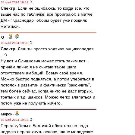
03 май 2024 19:31
Спектр
, Если не ошибаюсь, то когда все, кто
выше нас по табличке, всё проиграют, в матче
ДМ - "Краснодар" обоим будет уже поздняк
метаться.
Q_
-
03 май 2024 19:28
Спектр
, Леш ты просто ходячая энциклопедия
.. :)
Ну вот и Слишкович может стать таким вот ..
причём лично я не считаю такие шаги
отсутствием амбиций. Всему своё время.
Можно быстро подняться, а потом упереться в
потолок в развитии и фактически "закончить",
тем более сейчас, когда никто не даст вторых,
третьих и т.д. шансов. Можно легко вляпаться и
потом уже не получить ничего.
морон
-
03 май 2024 19:22
Перед кубком с Балтикой обязательно надо
неделю передохнуть основе, шанс молодежке