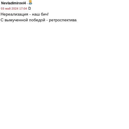
Nevladimirovi4
-
03 май 2024 17:04
Нереализация - наш бич!
С вымученной победой - ретроспектива
"Глушаков - похороны" на молодежном уровне.
МосфОлд
-
03 май 2024 17:03
«На заседании КДК я озвучил, что не имею
никакой предвзятости по отношению к
женщинам-арбитрам. Нас судили женщины и
на товарищеских матчах, и на матчах легенд. Я
указывал не на пол арбитра, а исключительно
на факт того, что человек, который не судил
даже Вторую лигу в этом сезоне, назначен на
наш матч.
В КДК посчитали, что это дискриминация по
полу.
Фактически, я получил
дисквалификацию за то, что просто назвал
ее женщиной.
Но важно подчеркнуть, что мои
претензии к судейству не связаны с тем, что
арбитр — женщина. Будь на ее месте мужчина,
я бы спросил: «Почему назначили мужчину?».