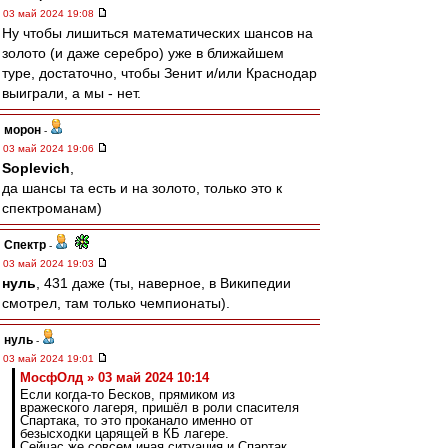
03 май 2024 19:08
Ну чтобы лишиться математических шансов на
золото (и даже серебро) уже в ближайшем
туре, достаточно, чтобы Зенит и/или Краснодар
выиграли, а мы - нет.
морон
-
03 май 2024 19:06
Soplevich
,
да шансы та есть и на золото, только это к
спектроманам)
Спектр
-
03 май 2024 19:03
нуль
, 431 даже (ты, наверное, в Википедии
смотрел, там только чемпионаты).
нуль
-
03 май 2024 19:01
МосфОлд » 03 май 2024 10:14
Если когда-то Бесков, прямиком из
вражеского лагеря, пришёл в роли спасителя
Спартака, то это проканало именно от
безысходки царящей в КБ лагере.
Сейчас же совсем иная ситуация и Спартак