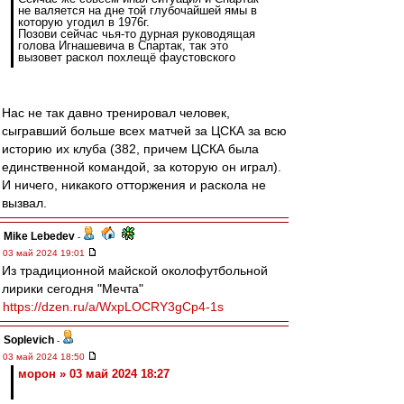
не валяется на дне той глубочайшей ямы в
которую угодил в 1976г.
Позови сейчас чья-то дурная руководящая
голова Игнашевича в Спартак, так это
вызовет раскол похлещё фаустовского
Нас не так давно тренировал человек,
сыгравший больше всех матчей за ЦСКА за всю
историю их клуба (382, причем ЦСКА была
единственной командой, за которую он играл).
И ничего, никакого отторжения и раскола не
вызвал.
Mike Lebedev
-
03 май 2024 19:01
Из традиционной майской околофутбольной
лирики сегодня "Мечта"
https://dzen.ru/a/WxpLOCRY3gCp4-1s
Soplevich
-
03 май 2024 18:50
морон » 03 май 2024 18:27