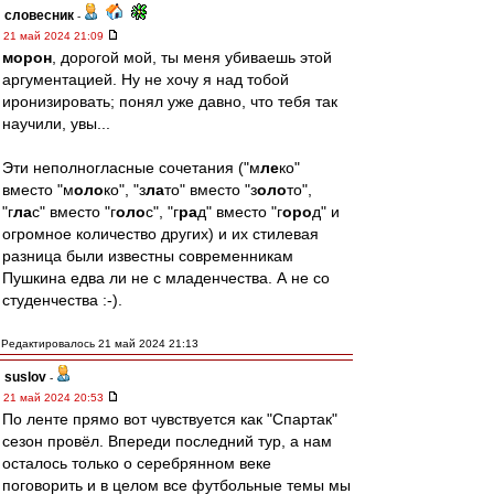
словесник
-
21 май 2024 21:09
морон
, дорогой мой, ты меня убиваешь этой
аргументацией. Ну не хочу я над тобой
иронизировать; понял уже давно, что тебя так
научили, увы...
Эти неполногласные сочетания ("м
ле
ко"
вместо "м
оло
ко", "з
ла
то" вместо "з
оло
то",
"г
ла
с" вместо "г
оло
с", "г
ра
д" вместо "г
оро
д" и
огромное количество других) и их стилевая
разница были известны современникам
Пушкина едва ли не с младенчества. А не со
студенчества :-).
Редактировалось 21 май 2024 21:13
suslov
-
21 май 2024 20:53
По ленте прямо вот чувствуется как "Спартак"
сезон провёл. Впереди последний тур, а нам
осталось только о серебрянном веке
поговорить и в целом все футбольные темы мы