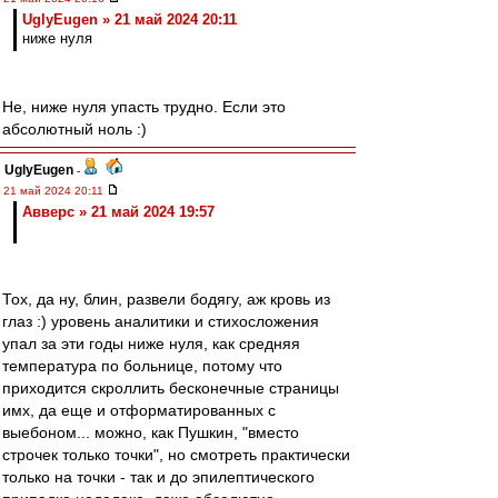
UglyEugen » 21 май 2024 20:11
ниже нуля
Не, ниже нуля упасть трудно. Если это
абсолютный ноль :)
UglyEugen
-
21 май 2024 20:11
Авверс » 21 май 2024 19:57
Тох, да ну, блин, развели бодягу, аж кровь из
глаз :) уровень аналитики и стихосложения
упал за эти годы ниже нуля, как средняя
температура по больнице, потому что
приходится скроллить бесконечные страницы
имх, да еще и отформатированных с
выебоном... можно, как Пушкин, "вместо
строчек только точки", но смотреть практически
только на точки - так и до эпилептического