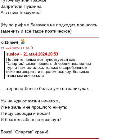
Тут же мутили траблЫ
Запретили Пушкина
А за ним Безрукина
(Ну по рифме Безруков не подходит, пришлось
заменить и всё такое поэтическое)
oi11(new)
-
21 май 2024 21:10
suslov » 21 май 2024 20:53
По ленте прямо вот чувствуется как
"Спартак" сезон провёл. Впереди последний
тур, а нам осталось только о серебрянном
веке поговорить и в целом все футбольные
темы мы исчерпали.
... а красно-белые белые уже на каникулах...
Уж не жду от жизни ничего я,
И не жаль мне прошлого ничуть;
Я ищу свободы и покоя!
Я б хотел забыться и заснуть!
Боже! "Спартак" храни!