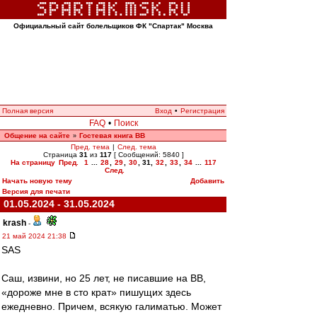
Официальный сайт болельщиков ФК "Спартак" Москва
Полная версия
Вход
•
Регистрация
FAQ
•
Поиск
Общение на сайте
Гостевая книга ВВ
»
Пред. тема
|
След. тема
Страница
31
из
117
[ Сообщений: 5840 ]
На страницу
Пред.
1
...
28
,
29
,
30
,
31
,
32
,
33
,
34
...
117
След.
Начать новую тему
Добавить
Версия для печати
01.05.2024 - 31.05.2024
krash
-
21 май 2024 21:38
SAS
Саш, извини, но 25 лет, не писавшие на ВВ,
«дороже мне в сто крат» пишущих здесь
ежедневно. Причем, всякую галиматью. Может