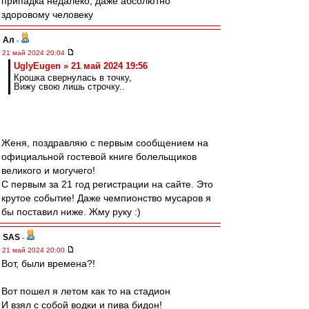
припадка недалеко, даже абсолютно
здоровому человеку
Ал
-
21 май 2024 20:04
UglyEugen » 21 май 2024 19:56
Крошка свернулась в точку,
Вижу свою лишь строчку..
Женя, поздравляю с первым сообщением на
официальной гостевой книге болельщиков
великого и могучего!
С первым за 21 год регистрации на сайте. Это
крутое событие! Даже чемпионство мусаров я
бы поставил ниже. Жму руку :)
SAS
-
21 май 2024 20:00
Вот, были времена?!
Вот пошел я летом как то на стадион
И взял с собой водки и пива бидон!