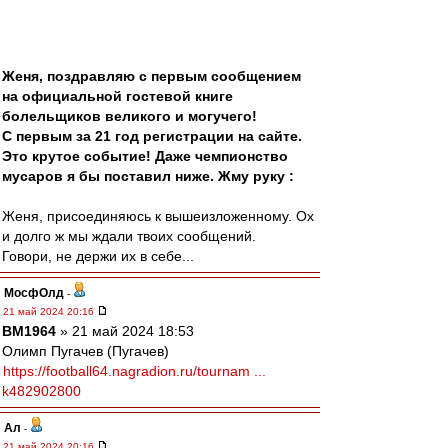
Женя, поздравляю с первым сообщением
на официальной гостевой книге
болельщиков великого и могучего!
С первым за 21 год регистрации на сайте.
Это крутое событие! Даже чемпионство
мусаров я бы поставил ниже. Жму руку :
Женя, присоединяюсь к вышеизложенному. Ох
и долго ж мы ждали твоих сообщений.
Говори, не держи их в себе...
МосфОлд
-
21 май 2024 20:16
BM1964
» 21 май 2024 18:53
Олимп Пугачев (Пугачев)
https://football64.nagradion.ru/tournam ...
k482902800
Ал
-
21 май 2024 20:16