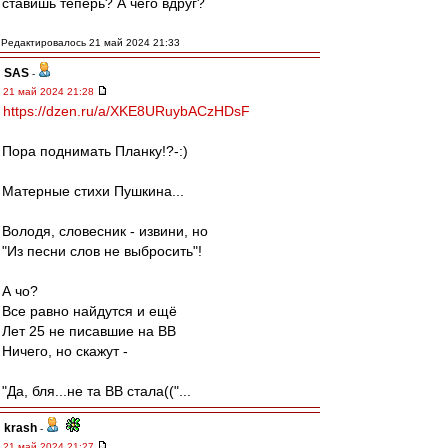
ставишь теперь? А чего вдруг?
Редактировалось 21 май 2024 21:33
SAS
-
21 май 2024 21:28
https://dzen.ru/a/XKE8URuybACzHDsF
Пора поднимать Планку!?-:)
Матерные стихи Пушкина...
Володя, словесник - извини, но
"Из песни слов не выбросить"!
А чо?
Все равно найдутся и ещё
Лет 25 не писавшие на ВВ
Ничего, но скажут -
"Да, бля...не та ВВ стала(("...
krash
-
21 май 2024 21:27