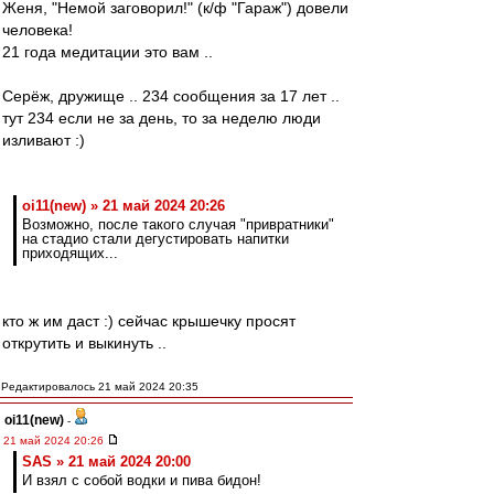
Женя, "Немой заговорил!" (к/ф "Гараж") довели
человека!
21 года медитации это вам ..
Серёж, дружище .. 234 сообщения за 17 лет ..
тут 234 если не за день, то за неделю люди
изливают :)
oi11(new) » 21 май 2024 20:26
Возможно, после такого случая "привратники"
на стадио стали дегустировать напитки
приходящих...
кто ж им даст :) сейчас крышечку просят
открутить и выкинуть ..
Редактировалось 21 май 2024 20:35
oi11(new)
-
21 май 2024 20:26
SAS » 21 май 2024 20:00
И взял с собой водки и пива бидон!