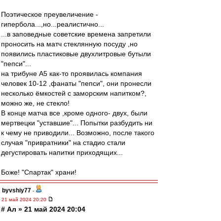
Поэтическое преувеличение -
гипербола...,но...реалистично...
...в заповедные советские времена запретили
проносить на матч стеклянную посуду ,но
появились пластиковые двухлитровые бутыли
"пепси"...
на трибуне А5 как-то проявилась компания
человек 10-12 ,фанаты "пепси", они пронесли
несколько ёмкостей с заморским напитком?,
можно же, не стекло!
В конце матча все ,кроме одного- двух, были
мертвецки "уставшие"... Попытки разбудить ни
к чему не приводили... Возможно, после такого
случая "привратники" на стадио стали
дегустировать напитки приходящих...
Боже! "Спартак" храни!
byvshiy77
-
21 май 2024 20:20
# Ал » 21 май 2024 20:04