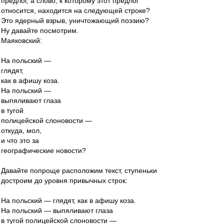
предлог, а слово, к которому этот предлог
относится, находится на следующей строке?
Это ядерный взрыв, уничтожающий поэзию?
Ну давайте посмотрим.
Маяковский:
На польский —
глядят,
как в афишу коза.
На польский —
выпяливают глаза
в тугой
полицейской слоновости —
откуда, мол,
и что это за
географические новости?
Давайте попроще расположим текст, ступеньки
достроим до уровня привычных строк:
На польский — глядят, как в афишу коза.
На польский — выпяливают глаза
в тугой полицейской слоновости —