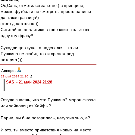
Ок,Сань, отметился зачетно.) в принципе,
можно футбол и не смотреть, просто напиши -
да, какая разница!)
этого достаточно.))
Счтитай по аналитике в топе книге только за
одну эту фразу!!
Суходрищев куда-то подевался…то ли
Пушкина не любит, то ли хренскоред
потерял.)))
Авверс
-
21 май 2024 21:30
SAS » 21 май 2024 21:28
Откуда знаешь, что это Пушкина? морон сказал
или хайповец из Хайфы?
Парни, вы б не позорились, нагуглив хню, а?
И это, ты вместо приветствия новых на место