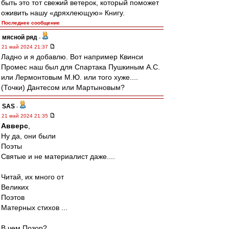
быть это тот свежий ветерок, который поможет
оживить нашу «дряхлеющую» Книгу.
Последнее сообщение
мясной ряд
-
21 май 2024 21:37
Ладно и я добавлю. Вот например Квинси
Промес наш был для Спартака Пушкиным А.С.
или Лермонтовым М.Ю. или того хуже....
(Точки) Дантесом или Мартыновым?
SAS
-
21 май 2024 21:35
Авверс
,
Ну да, они были
Поэты
Святые и не материалист даже....
Читай, их много от
Великих
Поэтов
Матерных стихов ...
В чем Позор?