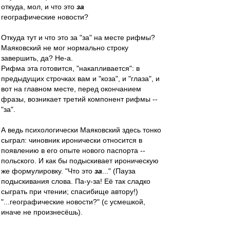
откуда, мол, и что это
за
географические новости?
Откуда тут и что это за "за" на месте рифмы?
Маяковский не мог нормально строку
завершить, да? Не-а.
Рифма эта готовится, "накапливается": в
предыдущих строчках вам и "коза", и "глаза", и
вот на главном месте, перед окончанием
фразы, возникает третий компонент рифмы --
"за".
А ведь психологически Маяковский здесь тонко
сыграл: чиновник иронически относится в
появлению в его опыте нового паспорта --
польского. И как бы подыскивает ироническую
же формулировку. "Что это
за
..." (Пауза
подыскивания слова. Па-у-за! Её так сладко
сыграть при чтении; спасибище автору!)
"...географические новости?" (с усмешкой,
иначе не произнесёшь).