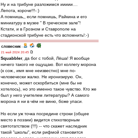
Ну и на трибуне разложимся иииии....
Лепота, короче!!!-:)
А помнишь,, если помнишь, Райкина и его
миниатуру в музее " В греческом зале"!
Кстати, и в Грозном и Ставрополе на
стадионской трибуне есть что вспомнить!:-)
словесник
-
21 май 2024 20:45
Squabbler
, да бог с тобой, Лёша! Я вообще
ничего такого не ощущаю. Вот коллегу морона
(к сож., имя мне неизвестно) мне по-
человечески жалко. Не иронизирую. Он,
конечно, может оскорбиться (мне бы не
хотелось), но это именно такое чувство. Кто же
был у него учителем литературы? А самого
морона я ни в чём не виню, боже упаси.
Но если уж точка посредине строки (общее
место в поэзии) видится стихотворным
святотатством (!!!) -- что скажет наследник
такой "школы", если рифмой становится