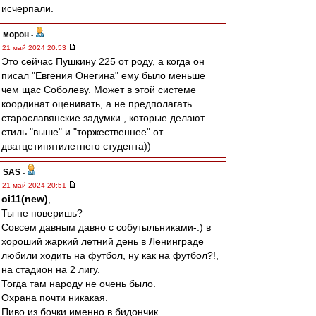
исчерпали.
морон
-
21 май 2024 20:53
Это сейчас Пушкину 225 от роду, а когда он
писал "Евгения Онегина" ему было меньше
чем щас Соболеву. Может в этой системе
координат оценивать, а не предполагать
старославянские задумки , которые делают
стиль "выше" и "торжественнее" от
дватцетипятилетнего студента))
SAS
-
21 май 2024 20:51
oi11(new)
,
Ты не поверишь?
Совсем давным давно с собутыльниками-:) в
хороший жаркий летний день в Ленинграде
любили ходить на футбол, ну как на футбол?!,
на стадион на 2 лигу.
Тогда там народу не очень было.
Охрана почти никакая.
Пиво из бочки именно в бидончик.