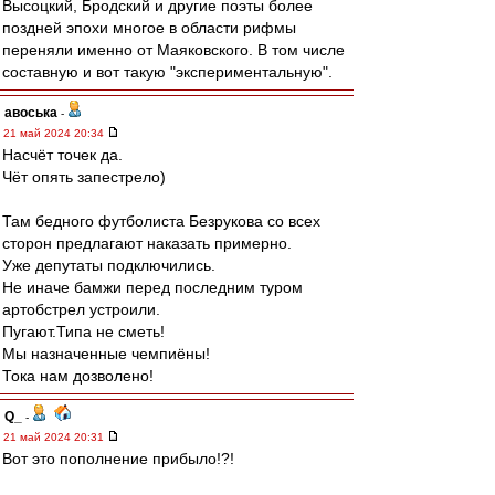
Высоцкий, Бродский и другие поэты более
поздней эпохи многое в области рифмы
переняли именно от Маяковского. В том числе
составную и вот такую "экспериментальную".
авоська
-
21 май 2024 20:34
Насчёт точек да.
Чёт опять запестрело)
Там бедного футболиста Безрукова со всех
сторон предлагают наказать примерно.
Уже депутаты подключились.
Не иначе бамжи перед последним туром
артобстрел устроили.
Пугают.Типа не сметь!
Мы назначенные чемпиёны!
Тока нам дозволено!
Q_
-
21 май 2024 20:31
Вот это пополнение прибыло!?!