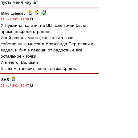
пусть меня научат.
Mike Lebedev
-
21 май 2024 19:50
У Пушкина, кстати, на ВВ тоже точки были
прямо посреди страницы
Иной раз так много, что только свои
собственные мессаги Александр Сергеевич и
видел, и бил в ладоши от радости, а всё
остальное - точки
И ничего, Великий
Выпьем, говорит, няня, где же Крошка...
SAS
-
21 май 2024 19:47
https://youtu.be/Q2x_szzGG7o?
si=G7x0kgKJqWYfwYSO
Не, это Рома Жуков, певец, типа -:)
Squabbler
-
21 май 2024 19:47
Кто ещё не выёбывался на профессора? Не