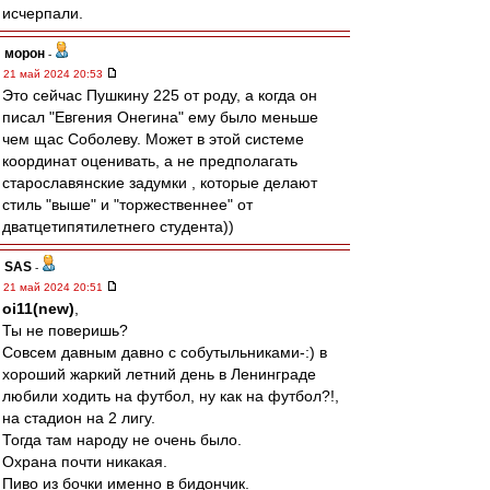
исчерпали.
морон
-
21 май 2024 20:53
Это сейчас Пушкину 225 от роду, а когда он
писал "Евгения Онегина" ему было меньше
чем щас Соболеву. Может в этой системе
координат оценивать, а не предполагать
старославянские задумки , которые делают
стиль "выше" и "торжественнее" от
дватцетипятилетнего студента))
SAS
-
21 май 2024 20:51
oi11(new)
,
Ты не поверишь?
Совсем давным давно с собутыльниками-:) в
хороший жаркий летний день в Ленинграде
любили ходить на футбол, ну как на футбол?!,
на стадион на 2 лигу.
Тогда там народу не очень было.
Охрана почти никакая.
Пиво из бочки именно в бидончик.