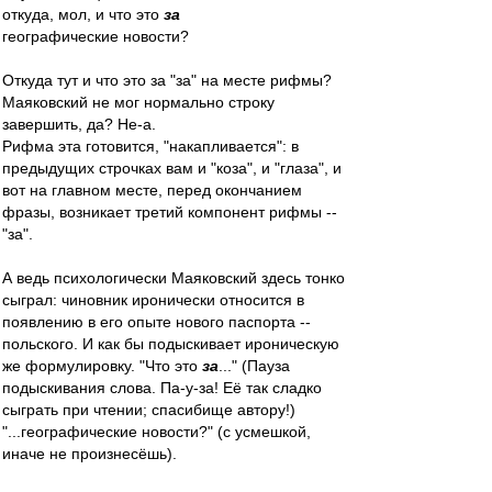
откуда, мол, и что это
за
географические новости?
Откуда тут и что это за "за" на месте рифмы?
Маяковский не мог нормально строку
завершить, да? Не-а.
Рифма эта готовится, "накапливается": в
предыдущих строчках вам и "коза", и "глаза", и
вот на главном месте, перед окончанием
фразы, возникает третий компонент рифмы --
"за".
А ведь психологически Маяковский здесь тонко
сыграл: чиновник иронически относится в
появлению в его опыте нового паспорта --
польского. И как бы подыскивает ироническую
же формулировку. "Что это
за
..." (Пауза
подыскивания слова. Па-у-за! Её так сладко
сыграть при чтении; спасибище автору!)
"...географические новости?" (с усмешкой,
иначе не произнесёшь).