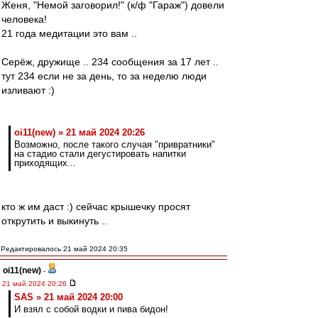
Женя, "Немой заговорил!" (к/ф "Гараж") довели
человека!
21 года медитации это вам ..
Серёж, дружище .. 234 сообщения за 17 лет ..
тут 234 если не за день, то за неделю люди
изливают :)
oi11(new) » 21 май 2024 20:26
Возможно, после такого случая "привратники"
на стадио стали дегустировать напитки
приходящих...
кто ж им даст :) сейчас крышечку просят
открутить и выкинуть ..
Редактировалось 21 май 2024 20:35
oi11(new)
-
21 май 2024 20:26
SAS » 21 май 2024 20:00
И взял с собой водки и пива бидон!