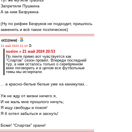
Тут же мутили траблЫ
Запретили Пушкина
А за ним Безрукина
(Ну по рифме Безруков не подходит, пришлось
заменить и всё такое поэтическое)
oi11(new)
-
21 май 2024 21:10
suslov » 21 май 2024 20:53
По ленте прямо вот чувствуется как
"Спартак" сезон провёл. Впереди последний
тур, а нам осталось только о серебрянном
веке поговорить и в целом все футбольные
темы мы исчерпали.
... а красно-белые белые уже на каникулах...
Уж не жду от жизни ничего я,
И не жаль мне прошлого ничуть;
Я ищу свободы и покоя!
Я б хотел забыться и заснуть!
Боже! "Спартак" храни!