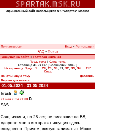
Официальный сайт болельщиков ФК "Спартак" Москва
Полная версия
Вход
•
Регистрация
FAQ
•
Поиск
Общение на сайте
Гостевая книга ВВ
»
Пред. тема
|
След. тема
Страница
31
из
117
[ Сообщений: 5840 ]
На страницу
Пред.
1
...
28
,
29
,
30
,
31
,
32
,
33
,
34
...
117
След.
Начать новую тему
Добавить
Версия для печати
01.05.2024 - 31.05.2024
krash
-
21 май 2024 21:38
SAS
Саш, извини, но 25 лет, не писавшие на ВВ,
«дороже мне в сто крат» пишущих здесь
ежедневно. Причем, всякую галиматью. Может