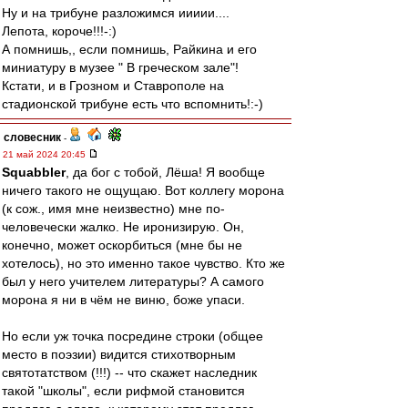
Ну и на трибуне разложимся иииии....
Лепота, короче!!!-:)
А помнишь,, если помнишь, Райкина и его
миниатуру в музее " В греческом зале"!
Кстати, и в Грозном и Ставрополе на
стадионской трибуне есть что вспомнить!:-)
словесник
-
21 май 2024 20:45
Squabbler
, да бог с тобой, Лёша! Я вообще
ничего такого не ощущаю. Вот коллегу морона
(к сож., имя мне неизвестно) мне по-
человечески жалко. Не иронизирую. Он,
конечно, может оскорбиться (мне бы не
хотелось), но это именно такое чувство. Кто же
был у него учителем литературы? А самого
морона я ни в чём не виню, боже упаси.
Но если уж точка посредине строки (общее
место в поэзии) видится стихотворным
святотатством (!!!) -- что скажет наследник
такой "школы", если рифмой становится