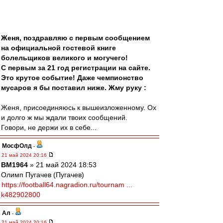
Женя, поздравляю с первым сообщением
на официальной гостевой книге
болельщиков великого и могучего!
С первым за 21 год регистрации на сайте.
Это крутое событие! Даже чемпионство
мусаров я бы поставил ниже. Жму руку :
Женя, присоединяюсь к вышеизложенному. Ох
и долго ж мы ждали твоих сообщений.
Говори, не держи их в себе...
МосфОлд
-
21 май 2024 20:16
BM1964
» 21 май 2024 18:53
Олимп Пугачев (Пугачев)
https://football64.nagradion.ru/tournam ...
k482902800
Ал
-
21 май 2024 20:16