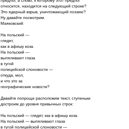
предлог, а слово, к которому этот предлог
относится, находится на следующей строке?
Это ядерный взрыв, уничтожающий поэзию?
Ну давайте посмотрим.
Маяковский:
На польский —
глядят,
как в афишу коза.
На польский —
выпяливают глаза
в тугой
полицейской слоновости —
откуда, мол,
и что это за
географические новости?
Давайте попроще расположим текст, ступеньки
достроим до уровня привычных строк:
На польский — глядят, как в афишу коза.
На польский — выпяливают глаза
в тугой полицейской слоновости —