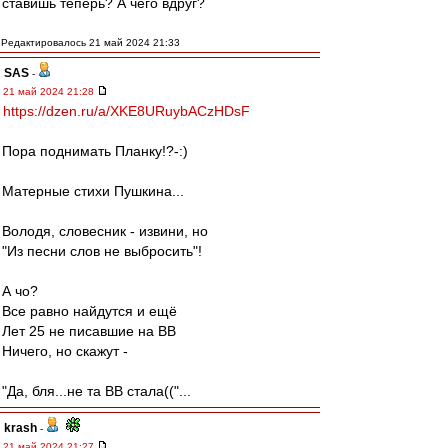
ставишь теперь? А чего вдруг?
Редактировалось 21 май 2024 21:33
SAS
-
21 май 2024 21:28
https://dzen.ru/a/XKE8URuybACzHDsF
Пора поднимать Планку!?-:)
Матерные стихи Пушкина...
Володя, словесник - извини, но
"Из песни слов не выбросить"!
А чо?
Все равно найдутся и ещё
Лет 25 не писавшие на ВВ
Ничего, но скажут -
"Да, бля...не та ВВ стала(("...
krash
-
21 май 2024 21:27