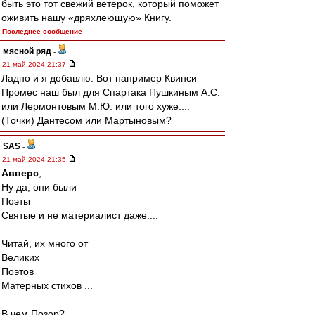
быть это тот свежий ветерок, который поможет
оживить нашу «дряхлеющую» Книгу.
Последнее сообщение
мясной ряд
-
21 май 2024 21:37
Ладно и я добавлю. Вот например Квинси
Промес наш был для Спартака Пушкиным А.С.
или Лермонтовым М.Ю. или того хуже....
(Точки) Дантесом или Мартыновым?
SAS
-
21 май 2024 21:35
Авверс
,
Ну да, они были
Поэты
Святые и не материалист даже....
Читай, их много от
Великих
Поэтов
Матерных стихов ...
В чем Позор?