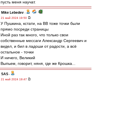
пусть меня научат.
Mike Lebedev
-
21 май 2024 19:50
У Пушкина, кстати, на ВВ тоже точки были
прямо посреди страницы
Иной раз так много, что только свои
собственные мессаги Александр Сергеевич и
видел, и бил в ладоши от радости, а всё
остальное - точки
И ничего, Великий
Выпьем, говорит, няня, где же Крошка...
SAS
-
21 май 2024 19:47
https://youtu.be/Q2x_szzGG7o?
si=G7x0kgKJqWYfwYSO
Не, это Рома Жуков, певец, типа -:)
Squabbler
-
21 май 2024 19:47
Кто ещё не выёбывался на профессора? Не