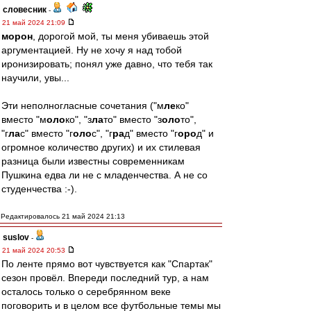
словесник
-
21 май 2024 21:09
морон
, дорогой мой, ты меня убиваешь этой
аргументацией. Ну не хочу я над тобой
иронизировать; понял уже давно, что тебя так
научили, увы...
Эти неполногласные сочетания ("м
ле
ко"
вместо "м
оло
ко", "з
ла
то" вместо "з
оло
то",
"г
ла
с" вместо "г
оло
с", "г
ра
д" вместо "г
оро
д" и
огромное количество других) и их стилевая
разница были известны современникам
Пушкина едва ли не с младенчества. А не со
студенчества :-).
Редактировалось 21 май 2024 21:13
suslov
-
21 май 2024 20:53
По ленте прямо вот чувствуется как "Спартак"
сезон провёл. Впереди последний тур, а нам
осталось только о серебрянном веке
поговорить и в целом все футбольные темы мы