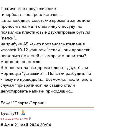
Поэтическое преувеличение -
гипербола...,но...реалистично...
...в заповедные советские времена запретили
проносить на матч стеклянную посуду ,но
появились пластиковые двухлитровые бутыли
"пепси"...
на трибуне А5 как-то проявилась компания
человек 10-12 ,фанаты "пепси", они пронесли
несколько ёмкостей с заморским напитком?,
можно же, не стекло!
В конце матча все ,кроме одного- двух, были
мертвецки "уставшие"... Попытки разбудить ни
к чему не приводили... Возможно, после такого
случая "привратники" на стадио стали
дегустировать напитки приходящих...
Боже! "Спартак" храни!
byvshiy77
-
21 май 2024 20:20
# Ал » 21 май 2024 20:04