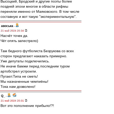
Высоцкий, Бродский и другие поэты более
поздней эпохи многое в области рифмы
переняли именно от Маяковского. В том числе
составную и вот такую "экспериментальную".
авоська
-
21 май 2024 20:34
Насчёт точек да.
Чёт опять запестрело)
Там бедного футболиста Безрукова со всех
сторон предлагают наказать примерно.
Уже депутаты подключились.
Не иначе бамжи перед последним туром
артобстрел устроили.
Пугают.Типа не сметь!
Мы назначенные чемпиёны!
Тока нам дозволено!
Q_
-
21 май 2024 20:31
Вот это пополнение прибыло!?!