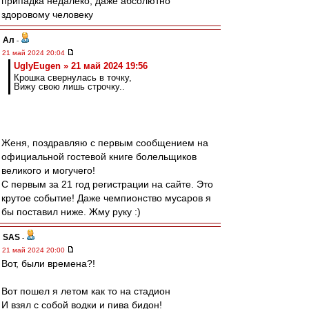
припадка недалеко, даже абсолютно
здоровому человеку
Ал
-
21 май 2024 20:04
UglyEugen » 21 май 2024 19:56
Крошка свернулась в точку,
Вижу свою лишь строчку..
Женя, поздравляю с первым сообщением на
официальной гостевой книге болельщиков
великого и могучего!
С первым за 21 год регистрации на сайте. Это
крутое событие! Даже чемпионство мусаров я
бы поставил ниже. Жму руку :)
SAS
-
21 май 2024 20:00
Вот, были времена?!
Вот пошел я летом как то на стадион
И взял с собой водки и пива бидон!