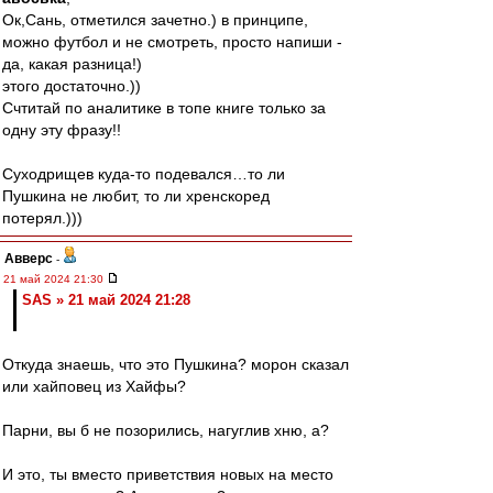
Ок,Сань, отметился зачетно.) в принципе,
можно футбол и не смотреть, просто напиши -
да, какая разница!)
этого достаточно.))
Счтитай по аналитике в топе книге только за
одну эту фразу!!
Суходрищев куда-то подевался…то ли
Пушкина не любит, то ли хренскоред
потерял.)))
Авверс
-
21 май 2024 21:30
SAS » 21 май 2024 21:28
Откуда знаешь, что это Пушкина? морон сказал
или хайповец из Хайфы?
Парни, вы б не позорились, нагуглив хню, а?
И это, ты вместо приветствия новых на место