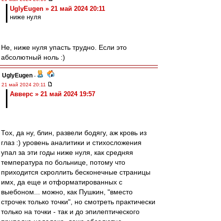
UglyEugen » 21 май 2024 20:11
ниже нуля
Не, ниже нуля упасть трудно. Если это
абсолютный ноль :)
UglyEugen
-
21 май 2024 20:11
Авверс » 21 май 2024 19:57
Тох, да ну, блин, развели бодягу, аж кровь из
глаз :) уровень аналитики и стихосложения
упал за эти годы ниже нуля, как средняя
температура по больнице, потому что
приходится скроллить бесконечные страницы
имх, да еще и отформатированных с
выебоном... можно, как Пушкин, "вместо
строчек только точки", но смотреть практически
только на точки - так и до эпилептического