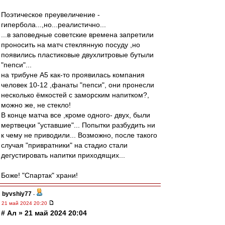
Поэтическое преувеличение -
гипербола...,но...реалистично...
...в заповедные советские времена запретили
проносить на матч стеклянную посуду ,но
появились пластиковые двухлитровые бутыли
"пепси"...
на трибуне А5 как-то проявилась компания
человек 10-12 ,фанаты "пепси", они пронесли
несколько ёмкостей с заморским напитком?,
можно же, не стекло!
В конце матча все ,кроме одного- двух, были
мертвецки "уставшие"... Попытки разбудить ни
к чему не приводили... Возможно, после такого
случая "привратники" на стадио стали
дегустировать напитки приходящих...
Боже! "Спартак" храни!
byvshiy77
-
21 май 2024 20:20
# Ал » 21 май 2024 20:04