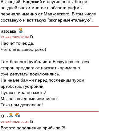
Высоцкий, Бродский и другие поэты более
поздней эпохи многое в области рифмы
переняли именно от Маяковского. В том числе
составную и вот такую "экспериментальную".
авоська
-
21 май 2024 20:34
Насчёт точек да.
Чёт опять запестрело)
Там бедного футболиста Безрукова со всех
сторон предлагают наказать примерно.
Уже депутаты подключились.
Не иначе бамжи перед последним туром
артобстрел устроили.
Пугают.Типа не сметь!
Мы назначенные чемпиёны!
Тока нам дозволено!
Q_
-
21 май 2024 20:31
Вот это пополнение прибыло!?!