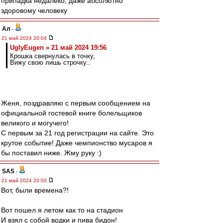
припадка недалеко, даже абсолютно
здоровому человеку
Ал
-
21 май 2024 20:04
UglyEugen » 21 май 2024 19:56
Крошка свернулась в точку,
Вижу свою лишь строчку..
Женя, поздравляю с первым сообщением на
официальной гостевой книге болельщиков
великого и могучего!
С первым за 21 год регистрации на сайте. Это
крутое событие! Даже чемпионство мусаров я
бы поставил ниже. Жму руку :)
SAS
-
21 май 2024 20:00
Вот, были времена?!
Вот пошел я летом как то на стадион
И взял с собой водки и пива бидон!