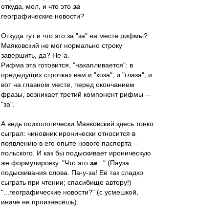
откуда, мол, и что это
за
географические новости?
Откуда тут и что это за "за" на месте рифмы?
Маяковский не мог нормально строку
завершить, да? Не-а.
Рифма эта готовится, "накапливается": в
предыдущих строчках вам и "коза", и "глаза", и
вот на главном месте, перед окончанием
фразы, возникает третий компонент рифмы --
"за".
А ведь психологически Маяковский здесь тонко
сыграл: чиновник иронически относится в
появлению в его опыте нового паспорта --
польского. И как бы подыскивает ироническую
же формулировку. "Что это
за
..." (Пауза
подыскивания слова. Па-у-за! Её так сладко
сыграть при чтении; спасибище автору!)
"...географические новости?" (с усмешкой,
иначе не произнесёшь).