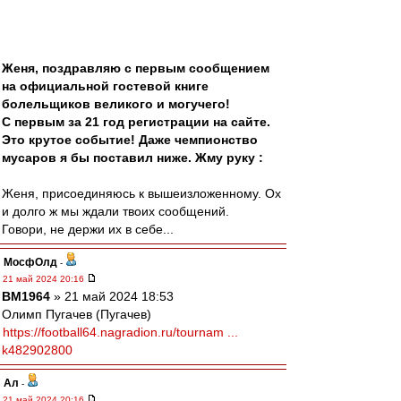
Женя, поздравляю с первым сообщением
на официальной гостевой книге
болельщиков великого и могучего!
С первым за 21 год регистрации на сайте.
Это крутое событие! Даже чемпионство
мусаров я бы поставил ниже. Жму руку :
Женя, присоединяюсь к вышеизложенному. Ох
и долго ж мы ждали твоих сообщений.
Говори, не держи их в себе...
МосфОлд
-
21 май 2024 20:16
BM1964
» 21 май 2024 18:53
Олимп Пугачев (Пугачев)
https://football64.nagradion.ru/tournam ...
k482902800
Ал
-
21 май 2024 20:16