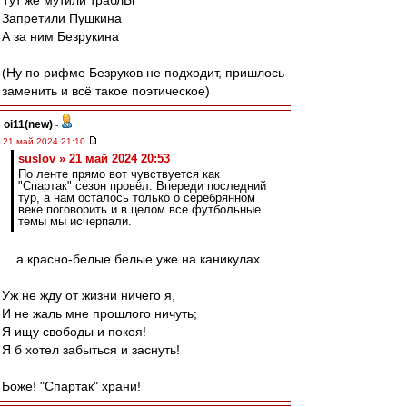
Тут же мутили траблЫ
Запретили Пушкина
А за ним Безрукина
(Ну по рифме Безруков не подходит, пришлось
заменить и всё такое поэтическое)
oi11(new)
-
21 май 2024 21:10
suslov » 21 май 2024 20:53
По ленте прямо вот чувствуется как
"Спартак" сезон провёл. Впереди последний
тур, а нам осталось только о серебрянном
веке поговорить и в целом все футбольные
темы мы исчерпали.
... а красно-белые белые уже на каникулах...
Уж не жду от жизни ничего я,
И не жаль мне прошлого ничуть;
Я ищу свободы и покоя!
Я б хотел забыться и заснуть!
Боже! "Спартак" храни!