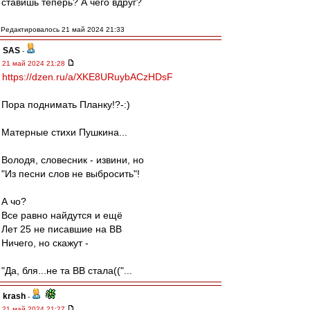
ставишь теперь? А чего вдруг?
Редактировалось 21 май 2024 21:33
SAS
-
21 май 2024 21:28
https://dzen.ru/a/XKE8URuybACzHDsF
Пора поднимать Планку!?-:)
Матерные стихи Пушкина...
Володя, словесник - извини, но
"Из песни слов не выбросить"!
А чо?
Все равно найдутся и ещё
Лет 25 не писавшие на ВВ
Ничего, но скажут -
"Да, бля...не та ВВ стала(("...
krash
-
21 май 2024 21:27