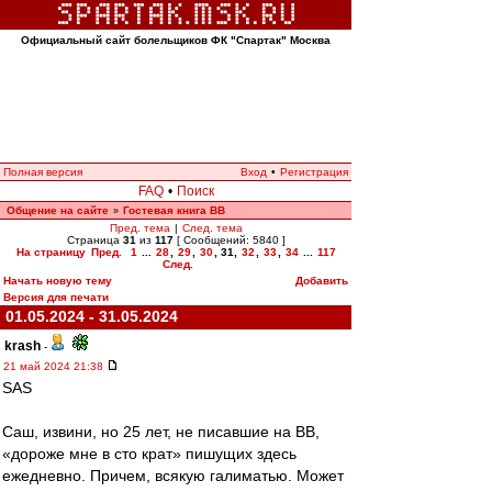
Официальный сайт болельщиков ФК "Спартак" Москва
Полная версия
Вход
•
Регистрация
FAQ
•
Поиск
Общение на сайте
Гостевая книга ВВ
»
Пред. тема
|
След. тема
Страница
31
из
117
[ Сообщений: 5840 ]
На страницу
Пред.
1
...
28
,
29
,
30
,
31
,
32
,
33
,
34
...
117
След.
Начать новую тему
Добавить
Версия для печати
01.05.2024 - 31.05.2024
krash
-
21 май 2024 21:38
SAS
Саш, извини, но 25 лет, не писавшие на ВВ,
«дороже мне в сто крат» пишущих здесь
ежедневно. Причем, всякую галиматью. Может