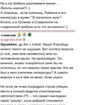
Ну и на трибуне разложимся иииии....
Лепота, короче!!!-:)
А помнишь,, если помнишь, Райкина и его
миниатуру в музее " В греческом зале"!
Кстати, и в Грозном и Ставрополе на
стадионской трибуне есть что вспомнить!:-)
словесник
-
21 май 2024 20:45
Squabbler
, да бог с тобой, Лёша! Я вообще
ничего такого не ощущаю. Вот коллегу морона
(к сож., имя мне неизвестно) мне по-
человечески жалко. Не иронизирую. Он,
конечно, может оскорбиться (мне бы не
хотелось), но это именно такое чувство. Кто же
был у него учителем литературы? А самого
морона я ни в чём не виню, боже упаси.
Но если уж точка посредине строки (общее
место в поэзии) видится стихотворным
святотатством (!!!) -- что скажет наследник
такой "школы", если рифмой становится