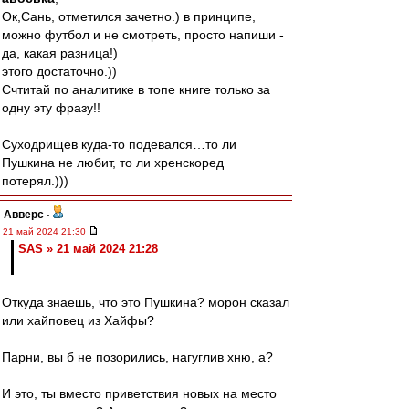
Ок,Сань, отметился зачетно.) в принципе,
можно футбол и не смотреть, просто напиши -
да, какая разница!)
этого достаточно.))
Счтитай по аналитике в топе книге только за
одну эту фразу!!
Суходрищев куда-то подевался…то ли
Пушкина не любит, то ли хренскоред
потерял.)))
Авверс
-
21 май 2024 21:30
SAS » 21 май 2024 21:28
Откуда знаешь, что это Пушкина? морон сказал
или хайповец из Хайфы?
Парни, вы б не позорились, нагуглив хню, а?
И это, ты вместо приветствия новых на место