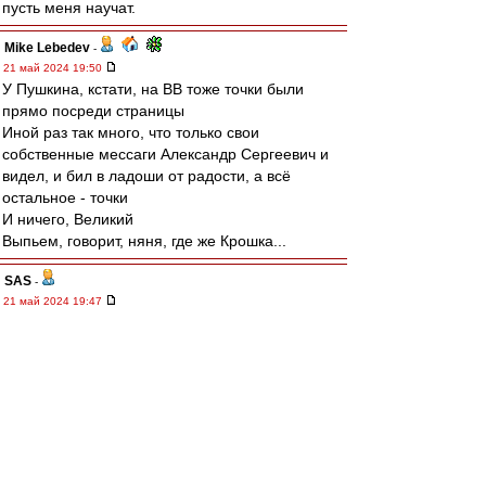
пусть меня научат.
Mike Lebedev
-
21 май 2024 19:50
У Пушкина, кстати, на ВВ тоже точки были
прямо посреди страницы
Иной раз так много, что только свои
собственные мессаги Александр Сергеевич и
видел, и бил в ладоши от радости, а всё
остальное - точки
И ничего, Великий
Выпьем, говорит, няня, где же Крошка...
SAS
-
21 май 2024 19:47
https://youtu.be/Q2x_szzGG7o?
si=G7x0kgKJqWYfwYSO
Не, это Рома Жуков, певец, типа -:)
Squabbler
-
21 май 2024 19:47
Кто ещё не выёбывался на профессора? Не