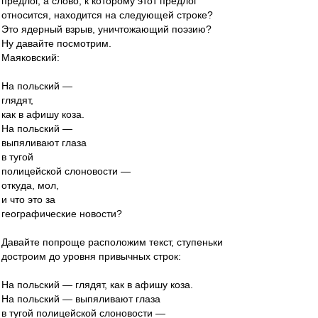
предлог, а слово, к которому этот предлог
относится, находится на следующей строке?
Это ядерный взрыв, уничтожающий поэзию?
Ну давайте посмотрим.
Маяковский:
На польский —
глядят,
как в афишу коза.
На польский —
выпяливают глаза
в тугой
полицейской слоновости —
откуда, мол,
и что это за
географические новости?
Давайте попроще расположим текст, ступеньки
достроим до уровня привычных строк:
На польский — глядят, как в афишу коза.
На польский — выпяливают глаза
в тугой полицейской слоновости —