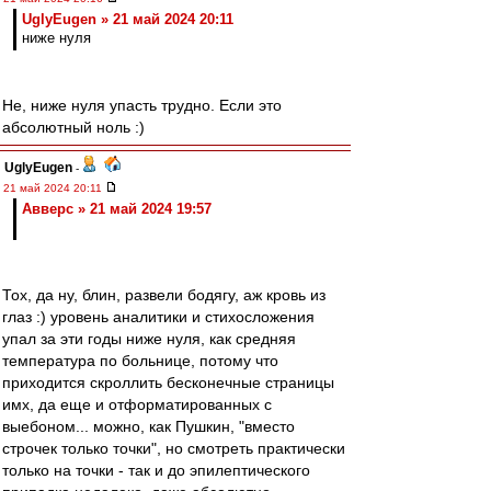
UglyEugen » 21 май 2024 20:11
ниже нуля
Не, ниже нуля упасть трудно. Если это
абсолютный ноль :)
UglyEugen
-
21 май 2024 20:11
Авверс » 21 май 2024 19:57
Тох, да ну, блин, развели бодягу, аж кровь из
глаз :) уровень аналитики и стихосложения
упал за эти годы ниже нуля, как средняя
температура по больнице, потому что
приходится скроллить бесконечные страницы
имх, да еще и отформатированных с
выебоном... можно, как Пушкин, "вместо
строчек только точки", но смотреть практически
только на точки - так и до эпилептического