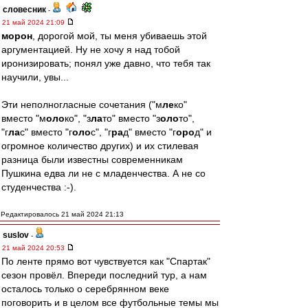
словесник
-
21 май 2024 21:09
морон
, дорогой мой, ты меня убиваешь этой
аргументацией. Ну не хочу я над тобой
иронизировать; понял уже давно, что тебя так
научили, увы...
Эти неполногласные сочетания ("м
ле
ко"
вместо "м
оло
ко", "з
ла
то" вместо "з
оло
то",
"г
ла
с" вместо "г
оло
с", "г
ра
д" вместо "г
оро
д" и
огромное количество других) и их стилевая
разница были известны современникам
Пушкина едва ли не с младенчества. А не со
студенчества :-).
Редактировалось 21 май 2024 21:13
suslov
-
21 май 2024 20:53
По ленте прямо вот чувствуется как "Спартак"
сезон провёл. Впереди последний тур, а нам
осталось только о серебрянном веке
поговорить и в целом все футбольные темы мы