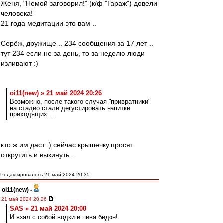
Женя, "Немой заговорил!" (к/ф "Гараж") довели
человека!
21 года медитации это вам ..
Серёж, дружище .. 234 сообщения за 17 лет ..
тут 234 если не за день, то за неделю люди
изливают :)
oi11(new) » 21 май 2024 20:26
Возможно, после такого случая "привратники"
на стадио стали дегустировать напитки
приходящих...
кто ж им даст :) сейчас крышечку просят
открутить и выкинуть ..
Редактировалось 21 май 2024 20:35
oi11(new)
-
21 май 2024 20:26
SAS » 21 май 2024 20:00
И взял с собой водки и пива бидон!