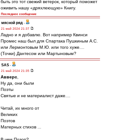
быть это тот свежий ветерок, который поможет
оживить нашу «дряхлеющую» Книгу.
Последнее сообщение
мясной ряд
-
21 май 2024 21:37
Ладно и я добавлю. Вот например Квинси
Промес наш был для Спартака Пушкиным А.С.
или Лермонтовым М.Ю. или того хуже....
(Точки) Дантесом или Мартыновым?
SAS
-
21 май 2024 21:35
Авверс
,
Ну да, они были
Поэты
Святые и не материалист даже....
Читай, их много от
Великих
Поэтов
Матерных стихов ...
В чем Позор?