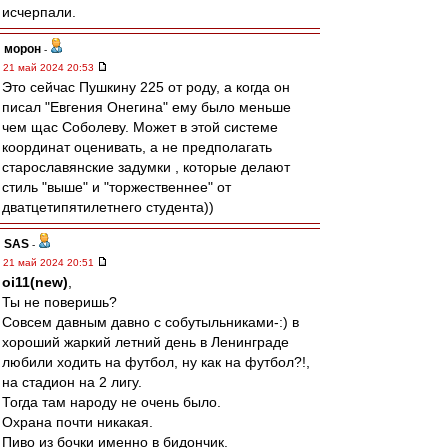
исчерпали.
морон
-
21 май 2024 20:53
Это сейчас Пушкину 225 от роду, а когда он
писал "Евгения Онегина" ему было меньше
чем щас Соболеву. Может в этой системе
координат оценивать, а не предполагать
старославянские задумки , которые делают
стиль "выше" и "торжественнее" от
дватцетипятилетнего студента))
SAS
-
21 май 2024 20:51
oi11(new)
,
Ты не поверишь?
Совсем давным давно с собутыльниками-:) в
хороший жаркий летний день в Ленинграде
любили ходить на футбол, ну как на футбол?!,
на стадион на 2 лигу.
Тогда там народу не очень было.
Охрана почти никакая.
Пиво из бочки именно в бидончик.