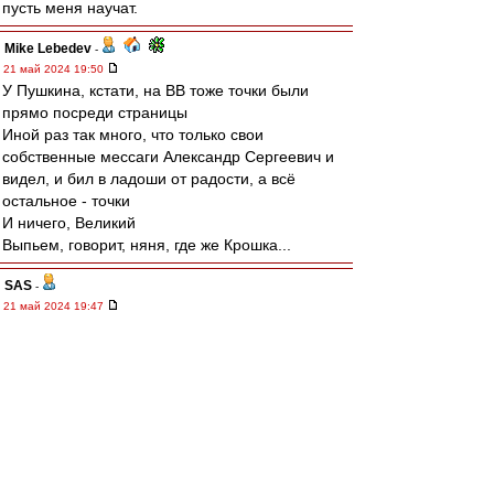
пусть меня научат.
Mike Lebedev
-
21 май 2024 19:50
У Пушкина, кстати, на ВВ тоже точки были
прямо посреди страницы
Иной раз так много, что только свои
собственные мессаги Александр Сергеевич и
видел, и бил в ладоши от радости, а всё
остальное - точки
И ничего, Великий
Выпьем, говорит, няня, где же Крошка...
SAS
-
21 май 2024 19:47
https://youtu.be/Q2x_szzGG7o?
si=G7x0kgKJqWYfwYSO
Не, это Рома Жуков, певец, типа -:)
Squabbler
-
21 май 2024 19:47
Кто ещё не выёбывался на профессора? Не