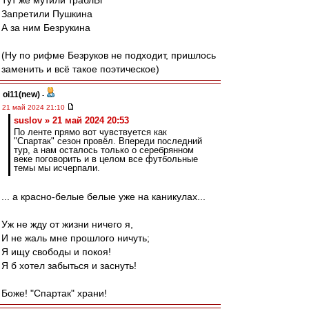
Тут же мутили траблЫ
Запретили Пушкина
А за ним Безрукина
(Ну по рифме Безруков не подходит, пришлось
заменить и всё такое поэтическое)
oi11(new)
-
21 май 2024 21:10
suslov » 21 май 2024 20:53
По ленте прямо вот чувствуется как
"Спартак" сезон провёл. Впереди последний
тур, а нам осталось только о серебрянном
веке поговорить и в целом все футбольные
темы мы исчерпали.
... а красно-белые белые уже на каникулах...
Уж не жду от жизни ничего я,
И не жаль мне прошлого ничуть;
Я ищу свободы и покоя!
Я б хотел забыться и заснуть!
Боже! "Спартак" храни!