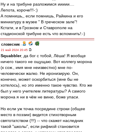
Ну и на трибуне разложимся иииии....
Лепота, короче!!!-:)
А помнишь,, если помнишь, Райкина и его
миниатуру в музее " В греческом зале"!
Кстати, и в Грозном и Ставрополе на
стадионской трибуне есть что вспомнить!:-)
словесник
-
21 май 2024 20:45
Squabbler
, да бог с тобой, Лёша! Я вообще
ничего такого не ощущаю. Вот коллегу морона
(к сож., имя мне неизвестно) мне по-
человечески жалко. Не иронизирую. Он,
конечно, может оскорбиться (мне бы не
хотелось), но это именно такое чувство. Кто же
был у него учителем литературы? А самого
морона я ни в чём не виню, боже упаси.
Но если уж точка посредине строки (общее
место в поэзии) видится стихотворным
святотатством (!!!) -- что скажет наследник
такой "школы", если рифмой становится