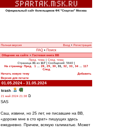
Официальный сайт болельщиков ФК "Спартак" Москва
Полная версия
Вход
•
Регистрация
FAQ
•
Поиск
Общение на сайте
Гостевая книга ВВ
»
Пред. тема
|
След. тема
Страница
31
из
117
[ Сообщений: 5840 ]
На страницу
Пред.
1
...
28
,
29
,
30
,
31
,
32
,
33
,
34
...
117
След.
Начать новую тему
Добавить
Версия для печати
01.05.2024 - 31.05.2024
krash
-
21 май 2024 21:38
SAS
Саш, извини, но 25 лет, не писавшие на ВВ,
«дороже мне в сто крат» пишущих здесь
ежедневно. Причем, всякую галиматью. Может