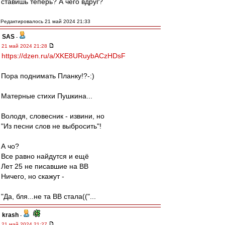
ставишь теперь? А чего вдруг?
Редактировалось 21 май 2024 21:33
SAS
-
21 май 2024 21:28
https://dzen.ru/a/XKE8URuybACzHDsF
Пора поднимать Планку!?-:)
Матерные стихи Пушкина...
Володя, словесник - извини, но
"Из песни слов не выбросить"!
А чо?
Все равно найдутся и ещё
Лет 25 не писавшие на ВВ
Ничего, но скажут -
"Да, бля...не та ВВ стала(("...
krash
-
21 май 2024 21:27