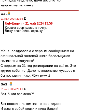
припадка недалеко, даже абсолютно
здоровому человеку
Ал
-
21 май 2024 20:04
UglyEugen » 21 май 2024 19:56
Крошка свернулась в точку,
Вижу свою лишь строчку..
Женя, поздравляю с первым сообщением на
официальной гостевой книге болельщиков
великого и могучего!
С первым за 21 год регистрации на сайте. Это
крутое событие! Даже чемпионство мусаров я
бы поставил ниже. Жму руку :)
SAS
-
21 май 2024 20:00
Вот, были времена?!
Вот пошел я летом как то на стадион
И взял с собой водки и пива бидон!