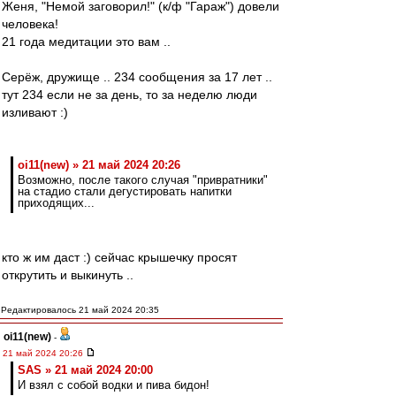
Женя, "Немой заговорил!" (к/ф "Гараж") довели
человека!
21 года медитации это вам ..
Серёж, дружище .. 234 сообщения за 17 лет ..
тут 234 если не за день, то за неделю люди
изливают :)
oi11(new) » 21 май 2024 20:26
Возможно, после такого случая "привратники"
на стадио стали дегустировать напитки
приходящих...
кто ж им даст :) сейчас крышечку просят
открутить и выкинуть ..
Редактировалось 21 май 2024 20:35
oi11(new)
-
21 май 2024 20:26
SAS » 21 май 2024 20:00
И взял с собой водки и пива бидон!