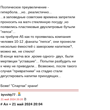
Поэтическое преувеличение -
гипербола...,но...реалистично...
...в заповедные советские времена запретили
проносить на матч стеклянную посуду ,но
появились пластиковые двухлитровые бутыли
"пепси"...
на трибуне А5 как-то проявилась компания
человек 10-12 ,фанаты "пепси", они пронесли
несколько ёмкостей с заморским напитком?,
можно же, не стекло!
В конце матча все ,кроме одного- двух, были
мертвецки "уставшие"... Попытки разбудить ни
к чему не приводили... Возможно, после такого
случая "привратники" на стадио стали
дегустировать напитки приходящих...
Боже! "Спартак" храни!
byvshiy77
-
21 май 2024 20:20
# Ал » 21 май 2024 20:04