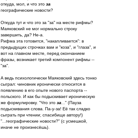
откуда, мол, и что это
за
географические новости?
Откуда тут и что это за "за" на месте рифмы?
Маяковский не мог нормально строку
завершить, да? Не-а.
Рифма эта готовится, "накапливается": в
предыдущих строчках вам и "коза", и "глаза", и
вот на главном месте, перед окончанием
фразы, возникает третий компонент рифмы --
"за".
А ведь психологически Маяковский здесь тонко
сыграл: чиновник иронически относится в
появлению в его опыте нового паспорта --
польского. И как бы подыскивает ироническую
же формулировку. "Что это
за
..." (Пауза
подыскивания слова. Па-у-за! Её так сладко
сыграть при чтении; спасибище автору!)
"...географические новости?" (с усмешкой,
иначе не произнесёшь).