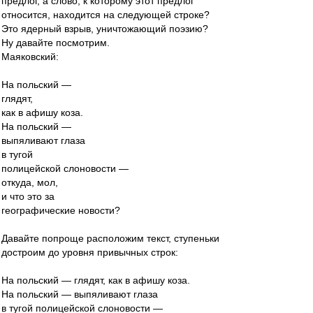
предлог, а слово, к которому этот предлог
относится, находится на следующей строке?
Это ядерный взрыв, уничтожающий поэзию?
Ну давайте посмотрим.
Маяковский:
На польский —
глядят,
как в афишу коза.
На польский —
выпяливают глаза
в тугой
полицейской слоновости —
откуда, мол,
и что это за
географические новости?
Давайте попроще расположим текст, ступеньки
достроим до уровня привычных строк:
На польский — глядят, как в афишу коза.
На польский — выпяливают глаза
в тугой полицейской слоновости —