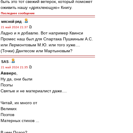
быть это тот свежий ветерок, который поможет
оживить нашу «дряхлеющую» Книгу.
Последнее сообщение
мясной ряд
-
21 май 2024 21:37
Ладно и я добавлю. Вот например Квинси
Промес наш был для Спартака Пушкиным А.С.
или Лермонтовым М.Ю. или того хуже....
(Точки) Дантесом или Мартыновым?
SAS
-
21 май 2024 21:35
Авверс
,
Ну да, они были
Поэты
Святые и не материалист даже....
Читай, их много от
Великих
Поэтов
Матерных стихов ...
В чем Позор?