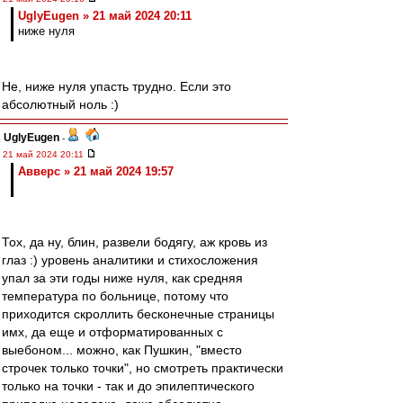
UglyEugen » 21 май 2024 20:11
ниже нуля
Не, ниже нуля упасть трудно. Если это
абсолютный ноль :)
UglyEugen
-
21 май 2024 20:11
Авверс » 21 май 2024 19:57
Тох, да ну, блин, развели бодягу, аж кровь из
глаз :) уровень аналитики и стихосложения
упал за эти годы ниже нуля, как средняя
температура по больнице, потому что
приходится скроллить бесконечные страницы
имх, да еще и отформатированных с
выебоном... можно, как Пушкин, "вместо
строчек только точки", но смотреть практически
только на точки - так и до эпилептического