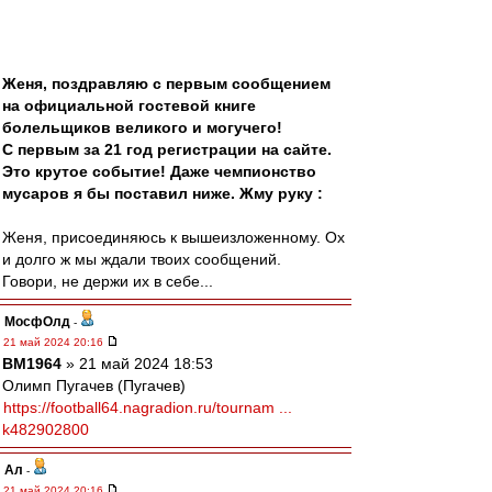
Женя, поздравляю с первым сообщением
на официальной гостевой книге
болельщиков великого и могучего!
С первым за 21 год регистрации на сайте.
Это крутое событие! Даже чемпионство
мусаров я бы поставил ниже. Жму руку :
Женя, присоединяюсь к вышеизложенному. Ох
и долго ж мы ждали твоих сообщений.
Говори, не держи их в себе...
МосфОлд
-
21 май 2024 20:16
BM1964
» 21 май 2024 18:53
Олимп Пугачев (Пугачев)
https://football64.nagradion.ru/tournam ...
k482902800
Ал
-
21 май 2024 20:16