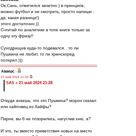
Ок,Сань, отметился зачетно.) в принципе,
можно футбол и не смотреть, просто напиши -
да, какая разница!)
этого достаточно.))
Счтитай по аналитике в топе книге только за
одну эту фразу!!
Суходрищев куда-то подевался…то ли
Пушкина не любит, то ли хренскоред
потерял.)))
Авверс
-
21 май 2024 21:30
SAS » 21 май 2024 21:28
Откуда знаешь, что это Пушкина? морон сказал
или хайповец из Хайфы?
Парни, вы б не позорились, нагуглив хню, а?
И это, ты вместо приветствия новых на место