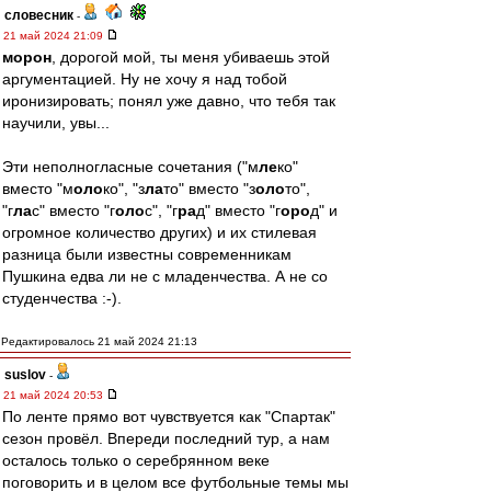
словесник
-
21 май 2024 21:09
морон
, дорогой мой, ты меня убиваешь этой
аргументацией. Ну не хочу я над тобой
иронизировать; понял уже давно, что тебя так
научили, увы...
Эти неполногласные сочетания ("м
ле
ко"
вместо "м
оло
ко", "з
ла
то" вместо "з
оло
то",
"г
ла
с" вместо "г
оло
с", "г
ра
д" вместо "г
оро
д" и
огромное количество других) и их стилевая
разница были известны современникам
Пушкина едва ли не с младенчества. А не со
студенчества :-).
Редактировалось 21 май 2024 21:13
suslov
-
21 май 2024 20:53
По ленте прямо вот чувствуется как "Спартак"
сезон провёл. Впереди последний тур, а нам
осталось только о серебрянном веке
поговорить и в целом все футбольные темы мы