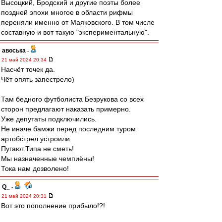
Высоцкий, Бродский и другие поэты более
поздней эпохи многое в области рифмы
переняли именно от Маяковского. В том числе
составную и вот такую "экспериментальную".
авоська
-
21 май 2024 20:34
Насчёт точек да.
Чёт опять запестрело)
Там бедного футболиста Безрукова со всех
сторон предлагают наказать примерно.
Уже депутаты подключились.
Не иначе бамжи перед последним туром
артобстрел устроили.
Пугают.Типа не сметь!
Мы назначенные чемпиёны!
Тока нам дозволено!
Q_
-
21 май 2024 20:31
Вот это пополнение прибыло!?!