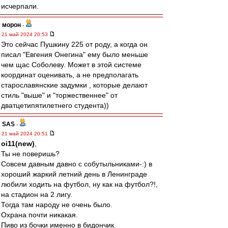
исчерпали.
морон
-
21 май 2024 20:53
Это сейчас Пушкину 225 от роду, а когда он
писал "Евгения Онегина" ему было меньше
чем щас Соболеву. Может в этой системе
координат оценивать, а не предполагать
старославянские задумки , которые делают
стиль "выше" и "торжественнее" от
дватцетипятилетнего студента))
SAS
-
21 май 2024 20:51
oi11(new)
,
Ты не поверишь?
Совсем давным давно с собутыльниками-:) в
хороший жаркий летний день в Ленинграде
любили ходить на футбол, ну как на футбол?!,
на стадион на 2 лигу.
Тогда там народу не очень было.
Охрана почти никакая.
Пиво из бочки именно в бидончик.