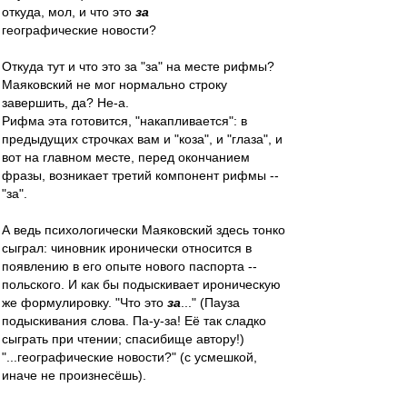
откуда, мол, и что это
за
географические новости?
Откуда тут и что это за "за" на месте рифмы?
Маяковский не мог нормально строку
завершить, да? Не-а.
Рифма эта готовится, "накапливается": в
предыдущих строчках вам и "коза", и "глаза", и
вот на главном месте, перед окончанием
фразы, возникает третий компонент рифмы --
"за".
А ведь психологически Маяковский здесь тонко
сыграл: чиновник иронически относится в
появлению в его опыте нового паспорта --
польского. И как бы подыскивает ироническую
же формулировку. "Что это
за
..." (Пауза
подыскивания слова. Па-у-за! Её так сладко
сыграть при чтении; спасибище автору!)
"...географические новости?" (с усмешкой,
иначе не произнесёшь).