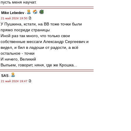
пусть меня научат.
Mike Lebedev
-
21 май 2024 19:50
У Пушкина, кстати, на ВВ тоже точки были
прямо посреди страницы
Иной раз так много, что только свои
собственные мессаги Александр Сергеевич и
видел, и бил в ладоши от радости, а всё
остальное - точки
И ничего, Великий
Выпьем, говорит, няня, где же Крошка...
SAS
-
21 май 2024 19:47
https://youtu.be/Q2x_szzGG7o?
si=G7x0kgKJqWYfwYSO
Не, это Рома Жуков, певец, типа -:)
Squabbler
-
21 май 2024 19:47
Кто ещё не выёбывался на профессора? Не