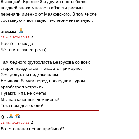
Высоцкий, Бродский и другие поэты более
поздней эпохи многое в области рифмы
переняли именно от Маяковского. В том числе
составную и вот такую "экспериментальную".
авоська
-
21 май 2024 20:34
Насчёт точек да.
Чёт опять запестрело)
Там бедного футболиста Безрукова со всех
сторон предлагают наказать примерно.
Уже депутаты подключились.
Не иначе бамжи перед последним туром
артобстрел устроили.
Пугают.Типа не сметь!
Мы назначенные чемпиёны!
Тока нам дозволено!
Q_
-
21 май 2024 20:31
Вот это пополнение прибыло!?!