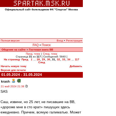
Официальный сайт болельщиков ФК "Спартак" Москва
Полная версия
Вход
•
Регистрация
FAQ
•
Поиск
Общение на сайте
Гостевая книга ВВ
»
Пред. тема
|
След. тема
Страница
31
из
117
[ Сообщений: 5840 ]
На страницу
Пред.
1
...
28
,
29
,
30
,
31
,
32
,
33
,
34
...
117
След.
Начать новую тему
Добавить
Версия для печати
01.05.2024 - 31.05.2024
krash
-
21 май 2024 21:38
SAS
Саш, извини, но 25 лет, не писавшие на ВВ,
«дороже мне в сто крат» пишущих здесь
ежедневно. Причем, всякую галиматью. Может