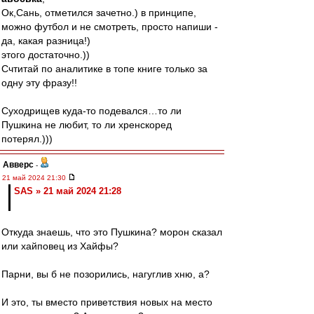
Ок,Сань, отметился зачетно.) в принципе,
можно футбол и не смотреть, просто напиши -
да, какая разница!)
этого достаточно.))
Счтитай по аналитике в топе книге только за
одну эту фразу!!
Суходрищев куда-то подевался…то ли
Пушкина не любит, то ли хренскоред
потерял.)))
Авверс
-
21 май 2024 21:30
SAS » 21 май 2024 21:28
Откуда знаешь, что это Пушкина? морон сказал
или хайповец из Хайфы?
Парни, вы б не позорились, нагуглив хню, а?
И это, ты вместо приветствия новых на место