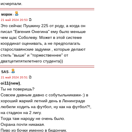
исчерпали.
морон
-
21 май 2024 20:53
Это сейчас Пушкину 225 от роду, а когда он
писал "Евгения Онегина" ему было меньше
чем щас Соболеву. Может в этой системе
координат оценивать, а не предполагать
старославянские задумки , которые делают
стиль "выше" и "торжественнее" от
дватцетипятилетнего студента))
SAS
-
21 май 2024 20:51
oi11(new)
,
Ты не поверишь?
Совсем давным давно с собутыльниками-:) в
хороший жаркий летний день в Ленинграде
любили ходить на футбол, ну как на футбол?!,
на стадион на 2 лигу.
Тогда там народу не очень было.
Охрана почти никакая.
Пиво из бочки именно в бидончик.