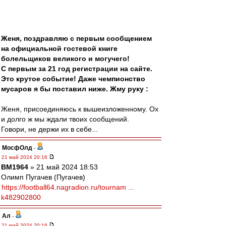
Женя, поздравляю с первым сообщением
на официальной гостевой книге
болельщиков великого и могучего!
С первым за 21 год регистрации на сайте.
Это крутое событие! Даже чемпионство
мусаров я бы поставил ниже. Жму руку :
Женя, присоединяюсь к вышеизложенному. Ох
и долго ж мы ждали твоих сообщений.
Говори, не держи их в себе...
МосфОлд
-
21 май 2024 20:16
BM1964
» 21 май 2024 18:53
Олимп Пугачев (Пугачев)
https://football64.nagradion.ru/tournam ...
k482902800
Ал
-
21 май 2024 20:16