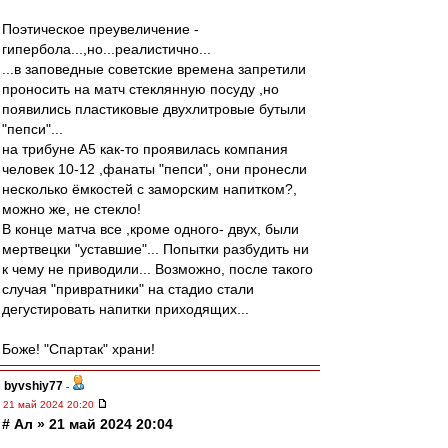
Поэтическое преувеличение -
гипербола...,но...реалистично...
...в заповедные советские времена запретили
проносить на матч стеклянную посуду ,но
появились пластиковые двухлитровые бутыли
"пепси"...
на трибуне А5 как-то проявилась компания
человек 10-12 ,фанаты "пепси", они пронесли
несколько ёмкостей с заморским напитком?,
можно же, не стекло!
В конце матча все ,кроме одного- двух, были
мертвецки "уставшие"... Попытки разбудить ни
к чему не приводили... Возможно, после такого
случая "привратники" на стадио стали
дегустировать напитки приходящих...
Боже! "Спартак" храни!
byvshiy77
-
21 май 2024 20:20
# Ал » 21 май 2024 20:04