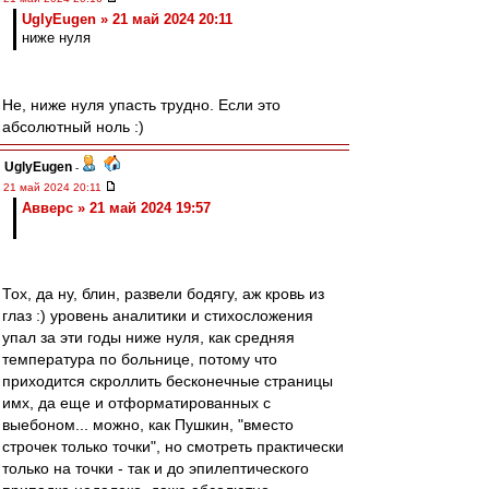
UglyEugen » 21 май 2024 20:11
ниже нуля
Не, ниже нуля упасть трудно. Если это
абсолютный ноль :)
UglyEugen
-
21 май 2024 20:11
Авверс » 21 май 2024 19:57
Тох, да ну, блин, развели бодягу, аж кровь из
глаз :) уровень аналитики и стихосложения
упал за эти годы ниже нуля, как средняя
температура по больнице, потому что
приходится скроллить бесконечные страницы
имх, да еще и отформатированных с
выебоном... можно, как Пушкин, "вместо
строчек только точки", но смотреть практически
только на точки - так и до эпилептического