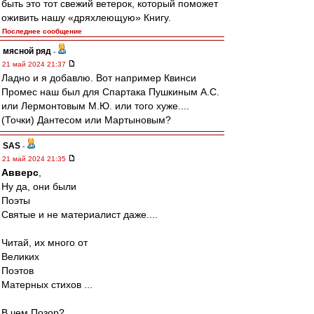
быть это тот свежий ветерок, который поможет
оживить нашу «дряхлеющую» Книгу.
Последнее сообщение
мясной ряд
-
21 май 2024 21:37
Ладно и я добавлю. Вот например Квинси
Промес наш был для Спартака Пушкиным А.С.
или Лермонтовым М.Ю. или того хуже....
(Точки) Дантесом или Мартыновым?
SAS
-
21 май 2024 21:35
Авверс
,
Ну да, они были
Поэты
Святые и не материалист даже....
Читай, их много от
Великих
Поэтов
Матерных стихов ...
В чем Позор?