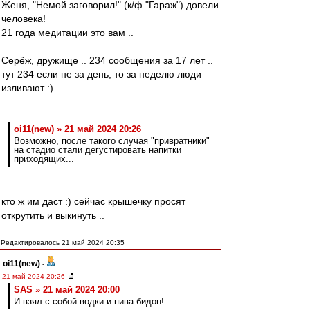
Женя, "Немой заговорил!" (к/ф "Гараж") довели
человека!
21 года медитации это вам ..
Серёж, дружище .. 234 сообщения за 17 лет ..
тут 234 если не за день, то за неделю люди
изливают :)
oi11(new) » 21 май 2024 20:26
Возможно, после такого случая "привратники"
на стадио стали дегустировать напитки
приходящих...
кто ж им даст :) сейчас крышечку просят
открутить и выкинуть ..
Редактировалось 21 май 2024 20:35
oi11(new)
-
21 май 2024 20:26
SAS » 21 май 2024 20:00
И взял с собой водки и пива бидон!