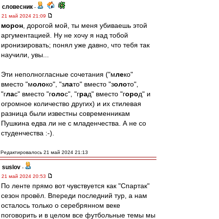
словесник
-
21 май 2024 21:09
морон
, дорогой мой, ты меня убиваешь этой
аргументацией. Ну не хочу я над тобой
иронизировать; понял уже давно, что тебя так
научили, увы...
Эти неполногласные сочетания ("м
ле
ко"
вместо "м
оло
ко", "з
ла
то" вместо "з
оло
то",
"г
ла
с" вместо "г
оло
с", "г
ра
д" вместо "г
оро
д" и
огромное количество других) и их стилевая
разница были известны современникам
Пушкина едва ли не с младенчества. А не со
студенчества :-).
Редактировалось 21 май 2024 21:13
suslov
-
21 май 2024 20:53
По ленте прямо вот чувствуется как "Спартак"
сезон провёл. Впереди последний тур, а нам
осталось только о серебрянном веке
поговорить и в целом все футбольные темы мы