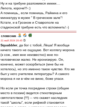
Ну и на трибуне разложимся иииии....
Лепота, короче!!!-:)
А помнишь,, если помнишь, Райкина и его
миниатуру в музее " В греческом зале"!
Кстати, и в Грозном и Ставрополе на
стадионской трибуне есть что вспомнить!:-)
словесник
-
21 май 2024 20:45
Squabbler
, да бог с тобой, Лёша! Я вообще
ничего такого не ощущаю. Вот коллегу морона
(к сож., имя мне неизвестно) мне по-
человечески жалко. Не иронизирую. Он,
конечно, может оскорбиться (мне бы не
хотелось), но это именно такое чувство. Кто же
был у него учителем литературы? А самого
морона я ни в чём не виню, боже упаси.
Но если уж точка посредине строки (общее
место в поэзии) видится стихотворным
святотатством (!!!) -- что скажет наследник
такой "школы", если рифмой становится