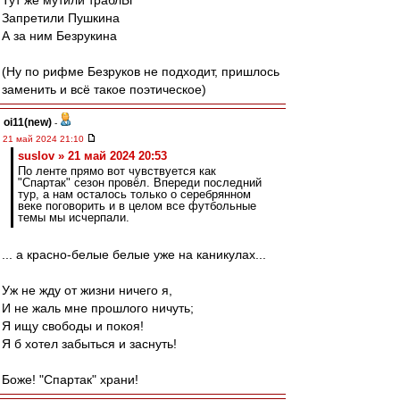
Тут же мутили траблЫ
Запретили Пушкина
А за ним Безрукина
(Ну по рифме Безруков не подходит, пришлось
заменить и всё такое поэтическое)
oi11(new)
-
21 май 2024 21:10
suslov » 21 май 2024 20:53
По ленте прямо вот чувствуется как
"Спартак" сезон провёл. Впереди последний
тур, а нам осталось только о серебрянном
веке поговорить и в целом все футбольные
темы мы исчерпали.
... а красно-белые белые уже на каникулах...
Уж не жду от жизни ничего я,
И не жаль мне прошлого ничуть;
Я ищу свободы и покоя!
Я б хотел забыться и заснуть!
Боже! "Спартак" храни!