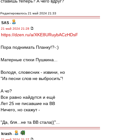
ставишь теперь? А чего вдруг?
Редактировалось 21 май 2024 21:33
SAS
-
21 май 2024 21:28
https://dzen.ru/a/XKE8URuybACzHDsF
Пора поднимать Планку!?-:)
Матерные стихи Пушкина...
Володя, словесник - извини, но
"Из песни слов не выбросить"!
А чо?
Все равно найдутся и ещё
Лет 25 не писавшие на ВВ
Ничего, но скажут -
"Да, бля...не та ВВ стала(("...
krash
-
21 май 2024 21:27