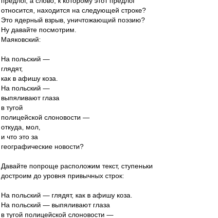
предлог, а слово, к которому этот предлог
относится, находится на следующей строке?
Это ядерный взрыв, уничтожающий поэзию?
Ну давайте посмотрим.
Маяковский:
На польский —
глядят,
как в афишу коза.
На польский —
выпяливают глаза
в тугой
полицейской слоновости —
откуда, мол,
и что это за
географические новости?
Давайте попроще расположим текст, ступеньки
достроим до уровня привычных строк:
На польский — глядят, как в афишу коза.
На польский — выпяливают глаза
в тугой полицейской слоновости —