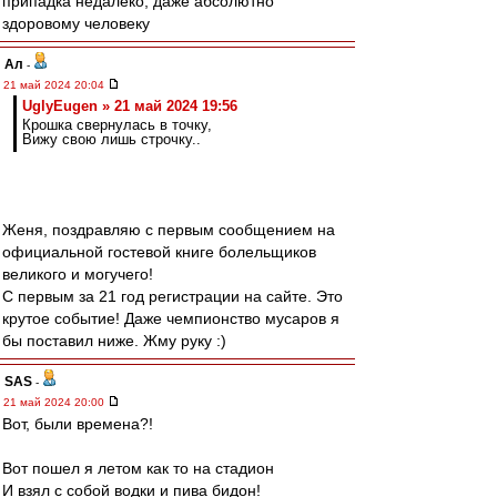
припадка недалеко, даже абсолютно
здоровому человеку
Ал
-
21 май 2024 20:04
UglyEugen » 21 май 2024 19:56
Крошка свернулась в точку,
Вижу свою лишь строчку..
Женя, поздравляю с первым сообщением на
официальной гостевой книге болельщиков
великого и могучего!
С первым за 21 год регистрации на сайте. Это
крутое событие! Даже чемпионство мусаров я
бы поставил ниже. Жму руку :)
SAS
-
21 май 2024 20:00
Вот, были времена?!
Вот пошел я летом как то на стадион
И взял с собой водки и пива бидон!