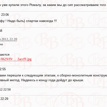
ы уже купили этого Ромалу, за каким мы до сип рассматриваем того
 23:06
у ! Надо быть) спартак навсегда !!!
58
 2012, 22:20
ие
чаются
2/0629/f9/ ... 2accf9.jpg
2:55
тами перешли к следующим этапам, к сборно-монолитным конструкц
ивный метод. Надеюсь к концу года дойдут до крыши.
12 22:58
 22:29