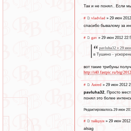
Так и не понял.. Если м
#
vladvlad
» 29 июн 2012
спасибо бывалому за инф
#
gav
» 29 июн 2012 22:
pavluha32 » 29 июн
в Тушино - ускорен
вот такие трибуны полу
http://i40.fastpic.ru/big/201
#
Astred
» 29 июн 2012 2
pavluha32
, Просто мес
понял это более интенс
Редактировалось 29 июн 20
#
тайцзун
» 29 июн 2012
alsag