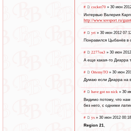
#
cocker70
» 30 июн 2012
Интервью Валерия Кар
http://www.sovsport.ru/gaze
#
yri
» 30 июн 2012 07:1
Понравился Цыбанёв в 
#
2277ок3
» 30 июн 2012
А еще какая-то Диарра т
#
OrtemyTO
» 30 июн 201
Думаю если Диарра на вх
#
have got no nick
» 30 и
Видимо потому, что нам
без него, с одними лат
#
ys
» 30 июн 2012 00:1
Region 21
,