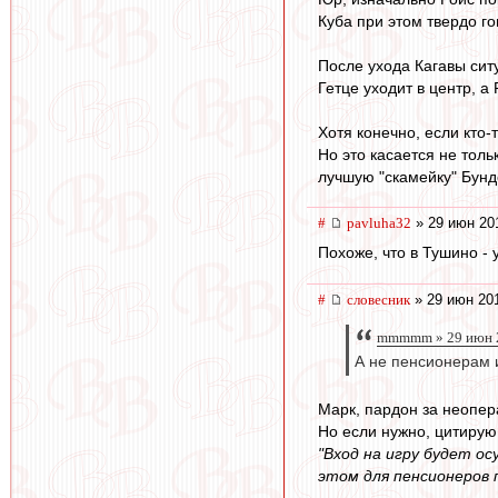
Куба при этом твердо го
После ухода Кагавы сит
Гетце уходит в центр, а
Хотя конечно, если кто-
Но это касается не толь
лучшую "скамейку" Бунд
#
pavluha32
» 29 июн 20
Похоже, что в Тушино - 
#
словесник
» 29 июн 201
mmmmm » 29 июн 2
А не пенсионерам 
Марк, пардон за неопер
Но если нужно, цитирую
"Вход на игру будет о
этом для пенсионеров 