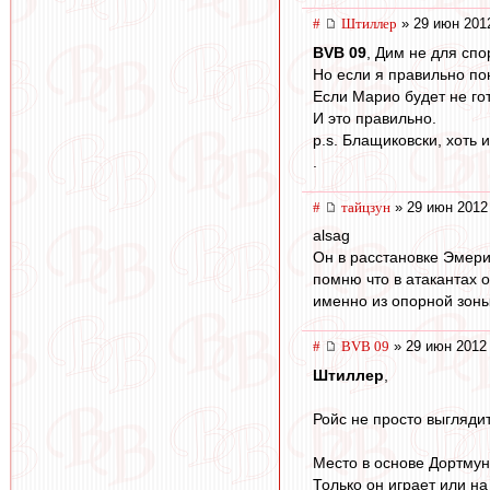
#
Штиллер
» 29 июн 201
BVB 09
, Дим не для спо
Но если я правильно по
Если Марио будет не гот
И это правильно.
p.s. Блащиковски, хоть
.
#
тайцзун
» 29 июн 2012
alsag
Он в расстановке Эмери
помню что в атакантах о
именно из опорной зон
#
BVB 09
» 29 июн 2012
Штиллер
,
Ройс не просто выглядит
Место в основе Дортмун
Только он играет или на