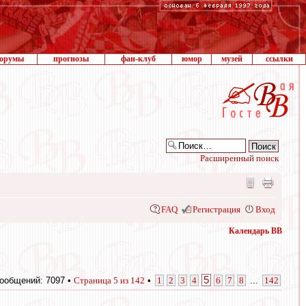
орумы
прогнозы
фан-клуб
юмор
музей
ссылки
Расширенный поиск
FAQ
Регистрация
Вход
Календарь ВВ
5
ообщений: 7097 •
Страница
5
из
142
•
1
2
3
4
6
7
8
...
142