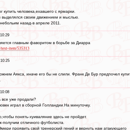
г купить человека,ехавшего с ярмарки.
он выделялся своим движением и мыслью.
c небольим назад-в апреле 2011.
10:29
вляется главным фаворитом в борьбе за Диарра
/text-item/535313
 10:25
ржнем Аякса, иначе его бы не слили. Франк Де Бур предпочел купит
.
10:08
 все уже продали?
овек играл в сборной Голландии.На минуточку.
о,чтобы понять-хуиваляние здесь не пройдет.
к-получим отличного футболиста.
мери проявить свой тренерский гений и вернуть нам атакующего