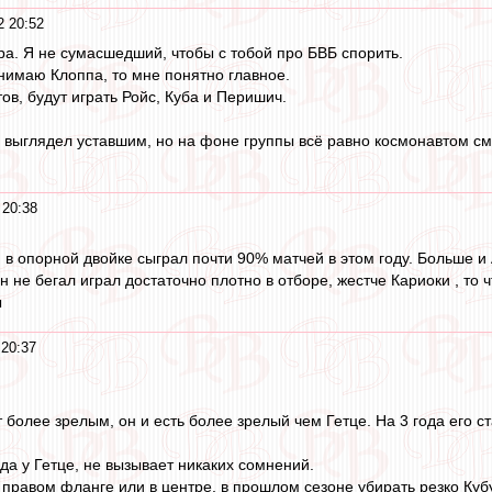
2 20:52
ра. Я не сумасшедший, чтобы с тобой про БВБ спорить.
нимаю Клоппа, то мне понятно главное.
ов, будут играть Ройс, Куба и Перишич.
 и выглядел уставшим, но на фоне группы всё равно космонавтом с
 20:38
 в опорной двойке сыграл почти 90% матчей в этом году. Больше и
н не бегал играл достаточно плотно в отборе, жестче Кариоки , то 
ы
 20:37
 более зрелым, он и есть более зрелый чем Гетце. На 3 года его ст
да у Гетце, не вызывает никаких сомнений.
 правом фланге или в центре, в прошлом сезоне убирать резко Кубу