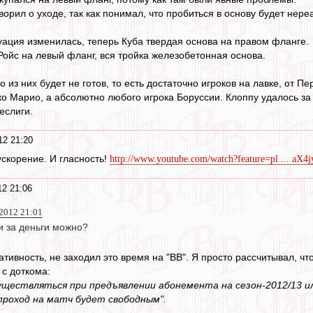
ворил о уходе, так как понимал, что пробиться в основу будет нере
уация изменилась, теперь Куба твердая основа на правом фланге.
 Ройс на левый фланг, вся тройка железобетонная основа.
то из них будет не готов, то есть достаточно игроков на лавке, от 
ко Марио, а абсолютно любого игрока Боруссии. Клоппу удалось за 
еслиги.
12 21:20
ускорение. И гласность!
http://www.youtube.com/watch?feature=pl ... aX4
2 21:06
012 21:01
и за деньги можно?
ативность, не заходил это время на "ВВ". Я просто рассчитывал, ч
 с доткома:
существляться при предъявлении абонемента на сезон-2012/13 
проход на матч будет свободным".