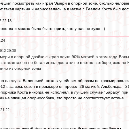
Решил посмотреть как играл Эмери в опорной зоне, сколько человек
т такая картина и нарисовалась, а в матче с Реалом Коста был дос
2 22:18
онства и можно было бы говорить, что у нас не хуже. :)
:24
2012 20:38
мери в опорной двойке сыграл почти 90% матчей в этом году. Боль
 атакантах он не бегал играл достаточно плотно в отборе, жестче Ка
нно из опорной зоны
но слежу за Валенсией. пока глупейшим образом не травмировался Б
12 г. за весь сезон в премьере он провел 26 матчей, Альбельда - 2
опорника Коста никогда не исполнял, в лучшем случае "Бараху" при 
ак не злющая опорнособака, это просто не соответствует истине.
 21:22
купался на левый фланг, потому как там были явные проблемы.