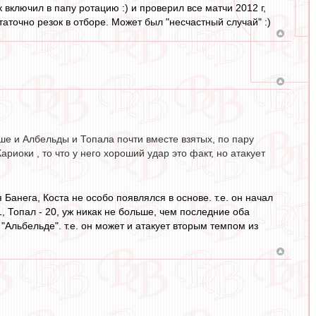
 включил в папу ротацию :) и проверил все матчи 2012 г,
таточно резок в отборе. Может был "несчастный случай" :)
ше и Албельды и Топала почти вместе взятых, по пару
риоки , то что у него хороший удар это факт, но атакует
анега, Коста не особо появлялся в основе. т.е. он начал
1, Топал - 20, уж никак не больше, чем последние оба
"Альбельде". т.е. он может и атакует вторым темпом из