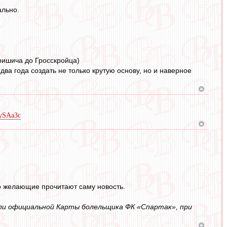
ально.
Перишича до Гросскройца)
два года создать не только крутую основу, но и наверное
jySAa3c
то желающие прочитают саму новость.
или официальной Карты болельщика ФК «Спартак», при