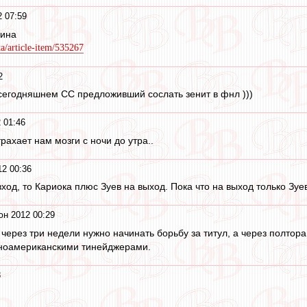
 07:59
пина
ta/article-item/535267
2
сегодняшнем СС предложивший сослать зенит в фнл )))
 01:46
рахает нам мозги с ночи до утра..
2 00:36
од, то Кариока плюс Зуев на выход. Пока что на выход только Зуев
юн 2012 00:29
 через три недели нужно начинать борьбу за титул, а через полт
иноамериканскими тинейджерами.
8