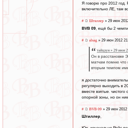
Я говорю про 2012 год. 
включительно ЛЕ, там во
#
Штиллер
» 29 июн 201
BVB 09
, ещё бы 2 чемпи
#
alsag
» 29 июн 2012 21
тайцзун » 29 июн 
Он в расстановке Э
матчам помню что в
вторым темпом име
я достаточно вниматель
регулярно выходить в 20
вместе взятые. чистого 
опорной зоны, но он ник
#
BVB 09
» 29 июн 2012
Штиллер
,
Юр, изначально Ройс по