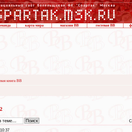
оманда
карта мира
магазин ВВ
гостевая ВВ
ф
вая книга ВВ
12
С
10:37