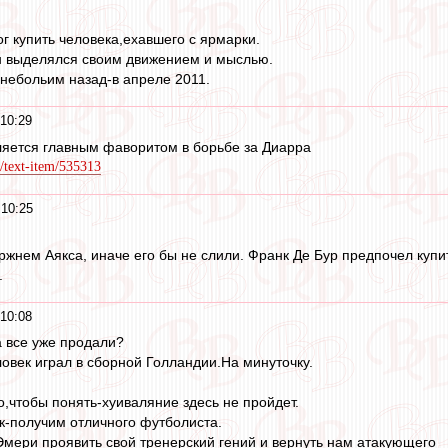
г купить человека,ехавшего с ярмарки.
он выделялся своим движением и мыслью.
c небольим назад-в апреле 2011.
10:29
вляется главным фаворитом в борьбе за Диарра
/text-item/535313
 10:25
ржнем Аякса, иначе его бы не слили. Франк Де Бур предпочел купит
.
10:08
 все уже продали?
овек играл в сборной Голландии.На минуточку.
о,чтобы понять-хуиваляние здесь не пройдет.
к-получим отличного футболиста.
мери проявить свой тренерский гений и вернуть нам атакующего