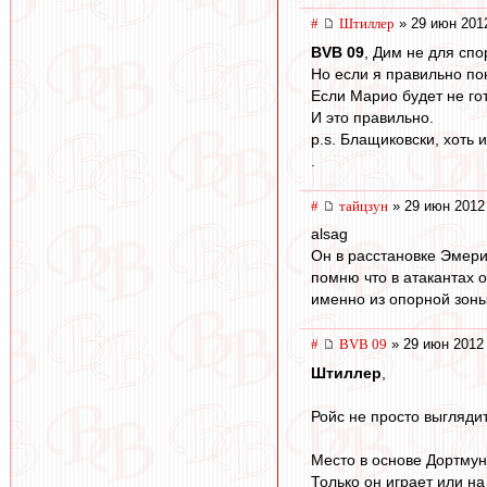
#
Штиллер
» 29 июн 201
BVB 09
, Дим не для спо
Но если я правильно по
Если Марио будет не гот
И это правильно.
p.s. Блащиковски, хоть
.
#
тайцзун
» 29 июн 2012
alsag
Он в расстановке Эмери
помню что в атакантах о
именно из опорной зон
#
BVB 09
» 29 июн 2012
Штиллер
,
Ройс не просто выглядит
Место в основе Дортмун
Только он играет или на