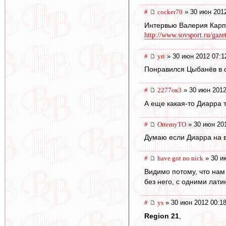
#
cocker70
» 30 июн 2012
Интервью Валерия Кар
http://www.sovsport.ru/gaze
#
yri
» 30 июн 2012 07:1
Понравился Цыбанёв в 
#
2277ок3
» 30 июн 2012
А еще какая-то Диарра т
#
OrtemyTO
» 30 июн 201
Думаю если Диарра на вх
#
have got no nick
» 30 и
Видимо потому, что нам
без него, с одними лат
#
ys
» 30 июн 2012 00:1
Region 21
,