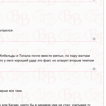
мотрелся.
 Албельды и Топала почти вместе взятых, по пару матчам
что у него хороший удар это факт, но атакует вторым темпом
арше все таки.
 или Кагаву, никто бы в здравом уме не стал, учитывая ту