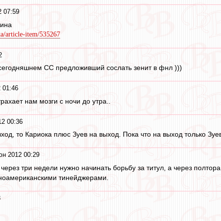
 07:59
пина
ta/article-item/535267
2
сегодняшнем СС предложивший сослать зенит в фнл )))
 01:46
рахает нам мозги с ночи до утра..
2 00:36
од, то Кариока плюс Зуев на выход. Пока что на выход только Зуев
юн 2012 00:29
 через три недели нужно начинать борьбу за титул, а через полт
иноамериканскими тинейджерами.
8