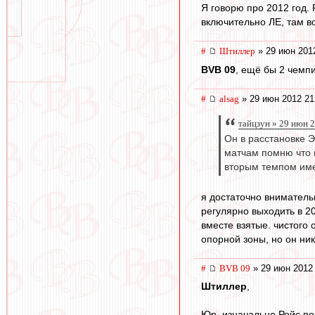
Я говорю про 2012 год. 
включительно ЛЕ, там во
#
Штиллер
» 29 июн 201
BVB 09
, ещё бы 2 чемпи
#
alsag
» 29 июн 2012 21
тайцзун » 29 июн 
Он в расстановке Э
матчам помню что в
вторым темпом име
я достаточно вниматель
регулярно выходить в 20
вместе взятые. чистого 
опорной зоны, но он ник
#
BVB 09
» 29 июн 2012
Штиллер
,
Юр, изначально Ройс по