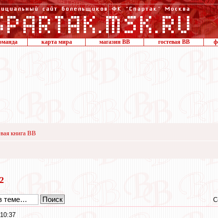
оманда
карта мира
магазин ВВ
гостевая ВВ
ф
вая книга ВВ
12
С
10:37