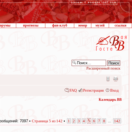
орумы
прогнозы
фан-клуб
юмор
музей
ссылки
Расширенный поиск
FAQ
Регистрация
Вход
Календарь ВВ
5
ообщений: 7097 •
Страница
5
из
142
•
1
2
3
4
6
7
8
...
142