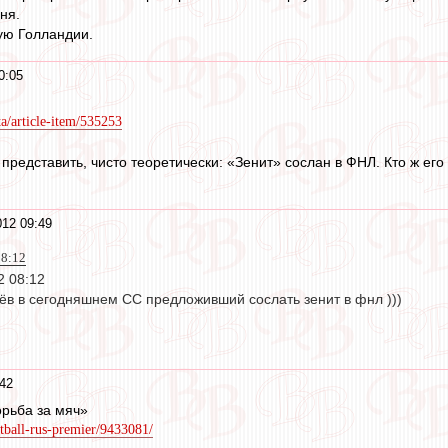
ня.
ую Голландии.
0:05
ta/article-item/535253
представить, чисто теоретически: «Зенит» сослан в ФНЛ. Кто ж ег
12 09:49
08:12
2 08:12
в в сегодняшнем СС предложивший сослать зенит в фнл )))
42
рьба за мяч»
otball-rus-premier/9433081/