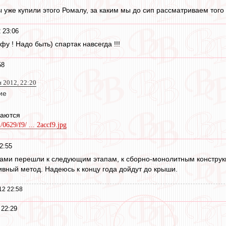
ы уже купили этого Ромалу, за каким мы до сип рассматриваем того
 23:06
у ! Надо быть) спартак навсегда !!!
58
 2012, 22:20
ие
чаются
2/0629/f9/ ... 2accf9.jpg
2:55
тами перешли к следующим этапам, к сборно-монолитным конструкц
ивный метод. Надеюсь к концу года дойдут до крыши.
12 22:58
 22:29