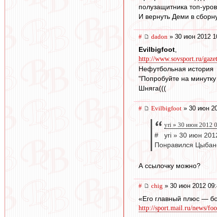
полузащитника топ-уров
И вернуть Деми в сборн
#
dadon
» 30 июн 2012 1
Evilbigfoot
,
http://www.sovsport.ru/gaze
Нефутбольная история
"Попробуйте на минутку 
Шняга(((
#
Evilbigfoot
» 30 июн 20
yri » 30 июн 2012 
# yri » 30 июн 201
Понравился Цыбанё
А ссылочку можно?
#
chig
» 30 июн 2012 09:
«Его главный плюс — бо
http://sport.mail.ru/news/fo