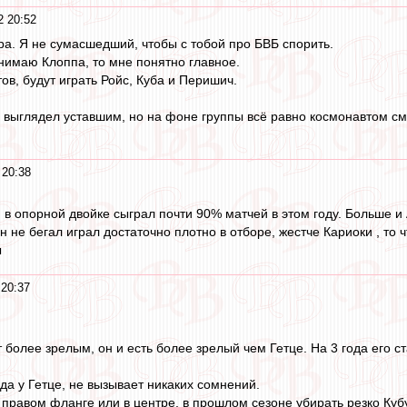
2 20:52
ра. Я не сумасшедший, чтобы с тобой про БВБ спорить.
нимаю Клоппа, то мне понятно главное.
ов, будут играть Ройс, Куба и Перишич.
 и выглядел уставшим, но на фоне группы всё равно космонавтом с
 20:38
 в опорной двойке сыграл почти 90% матчей в этом году. Больше и
н не бегал играл достаточно плотно в отборе, жестче Кариоки , то 
ы
 20:37
 более зрелым, он и есть более зрелый чем Гетце. На 3 года его ст
да у Гетце, не вызывает никаких сомнений.
 правом фланге или в центре, в прошлом сезоне убирать резко Кубу