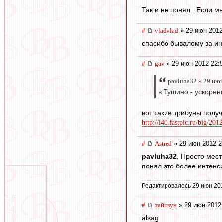
Так и не понял.. Если м
#
vladvlad
» 29 июн 2012
спасибо бывалому за инф
#
gav
» 29 июн 2012 22:
pavluha32 » 29 июн
в Тушино - ускорен
вот такие трибуны полу
http://i40.fastpic.ru/big/201
#
Astred
» 29 июн 2012 2
pavluha32
, Просто мес
понял это более интенс
Редактировалось 29 июн 20
#
тайцзун
» 29 июн 2012
alsag