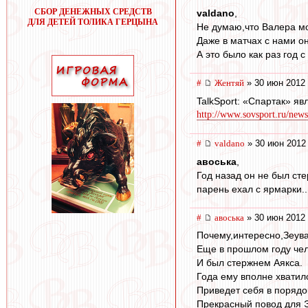
СБОР ДЕНЕЖНЫХ СРЕДСТВ
valdano
,
ДЛЯ ДЕТЕЙ ТОЛИКА ГЕРЦЫНА
Не думаю,что Валера мо
Даже в матчах с нами 
А это было как раз год 
#
Жентяй
» 30 июн 2012 
TalkSport: «Спартак» я
http://www.sovsport.ru/news
#
valdano
» 30 июн 2012
авоська
,
Год назад он не был сте
парень ехал с ярмарки..
#
авоська
» 30 июн 2012 
Почему,интересно,Зеува
Еще в прошлом году чел
И был стержнем Аякса.
Года ему вполне хватил
Приведет себя в порядо
Прекрасный повод для Э