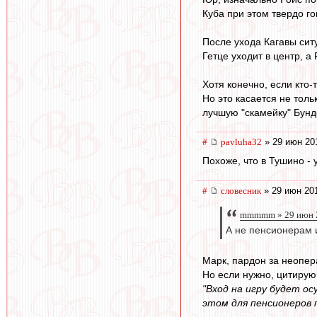
Куба при этом твердо го
После ухода Кагавы сит
Гетце уходит в центр, а
Хотя конечно, если кто-
Но это касается не толь
лучшую "скамейку" Бунд
#
pavluha32
» 29 июн 20
Похоже, что в Тушино - 
#
словесник
» 29 июн 201
mmmmm » 29 июн 2
А не пенсионерам 
Марк, пардон за неопер
Но если нужно, цитирую
"Вход на игру будет о
этом для пенсионеров 