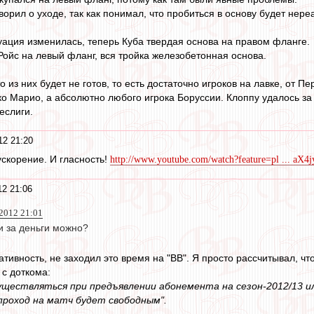
ворил о уходе, так как понимал, что пробиться в основу будет нере
уация изменилась, теперь Куба твердая основа на правом фланге.
 Ройс на левый фланг, вся тройка железобетонная основа.
то из них будет не готов, то есть достаточно игроков на лавке, от 
ко Марио, а абсолютно любого игрока Боруссии. Клоппу удалось за 
еслиги.
12 21:20
ускорение. И гласность!
http://www.youtube.com/watch?feature=pl ... aX4
2 21:06
012 21:01
и за деньги можно?
ативность, не заходил это время на "ВВ". Я просто рассчитывал, ч
 с доткома:
существляться при предъявлении абонемента на сезон-2012/13 
проход на матч будет свободным".