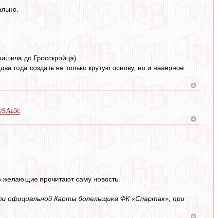
ально.
Перишича до Гросскройца)
два года создать не только крутую основу, но и наверное
jySAa3c
то желающие прочитают саму новость.
или официальной Карты болельщика ФК «Спартак», при