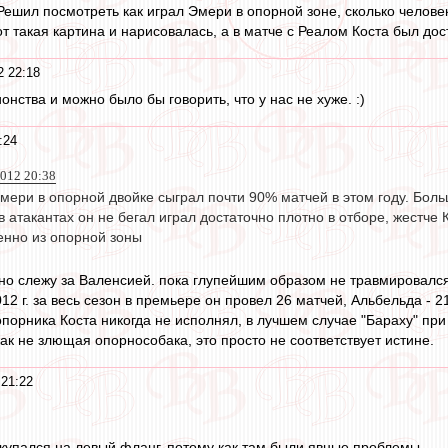
Решил посмотреть как играл Эмери в опорной зоне, сколько человек
т такая картина и нарисовалась, а в матче с Реалом Коста был дос
2 22:18
онства и можно было бы говорить, что у нас не хуже. :)
:24
2012 20:38
мери в опорной двойке сыграл почти 90% матчей в этом году. Боль
 атакантах он не бегал играл достаточно плотно в отборе, жестче Ка
нно из опорной зоны
но слежу за Валенсией. пока глупейшим образом не травмировался Б
12 г. за весь сезон в премьере он провел 26 матчей, Альбельда - 2
опорника Коста никогда не исполнял, в лучшем случае "Бараху" при 
ак не злющая опорнособака, это просто не соответствует истине.
 21:22
купался на левый фланг, потому как там были явные проблемы.