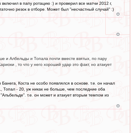
 включил в папу ротацию :) и проверил все матчи 2012 г,
таточно резок в отборе. Может был "несчастный случай" :)
ше и Албельды и Топала почти вместе взятых, по пару
риоки , то что у него хороший удар это факт, но атакует
анега, Коста не особо появлялся в основе. т.е. он начал
1, Топал - 20, уж никак не больше, чем последние оба
"Альбельде". т.е. он может и атакует вторым темпом из