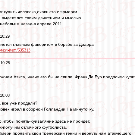
г купить человека,ехавшего с ярмарки.
он выделялся своим движением и мыслью.
c небольим назад-в апреле 2011.
10:29
вляется главным фаворитом в борьбе за Диарра
/text-item/535313
 10:25
ржнем Аякса, иначе его бы не слили. Франк Де Бур предпочел купит
.
10:08
 все уже продали?
овек играл в сборной Голландии.На минуточку.
о,чтобы понять-хуиваляние здесь не пройдет.
к-получим отличного футболиста.
мери проявить свой тренерский гений и вернуть нам атакующего