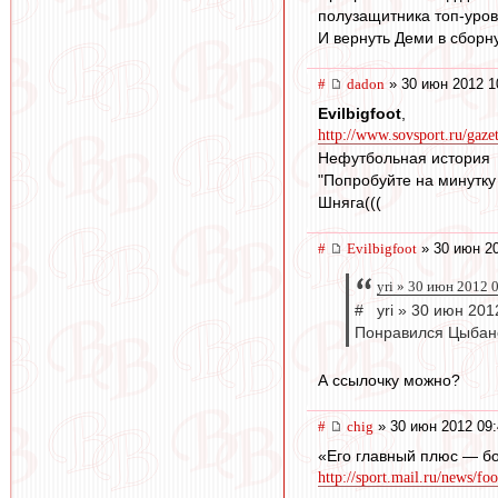
полузащитника топ-уров
И вернуть Деми в сборн
#
dadon
» 30 июн 2012 1
Evilbigfoot
,
http://www.sovsport.ru/gaze
Нефутбольная история
"Попробуйте на минутку 
Шняга(((
#
Evilbigfoot
» 30 июн 20
yri » 30 июн 2012 
# yri » 30 июн 201
Понравился Цыбанё
А ссылочку можно?
#
chig
» 30 июн 2012 09:
«Его главный плюс — бо
http://sport.mail.ru/news/fo