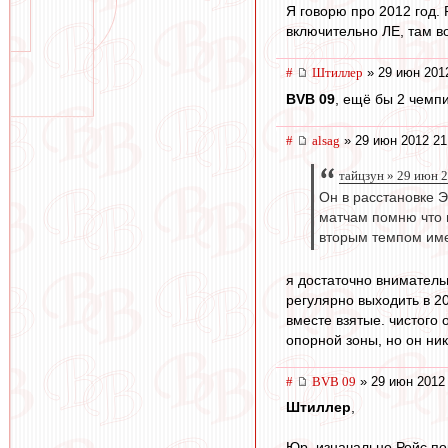
Я говорю про 2012 год. 
включительно ЛЕ, там во
#
Штиллер
» 29 июн 201
BVB 09
, ещё бы 2 чемпи
#
alsag
» 29 июн 2012 21
тайцзун » 29 июн 
Он в расстановке Э
матчам помню что в
вторым темпом име
я достаточно вниматель
регулярно выходить в 20
вместе взятые. чистого 
опорной зоны, но он ник
#
BVB 09
» 29 июн 2012
Штиллер
,
Юр, изначально Ройс по