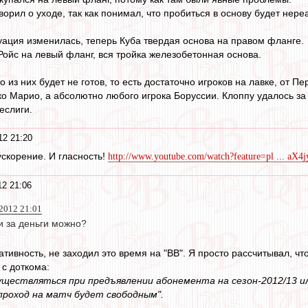
ворил о уходе, так как понимал, что пробиться в основу будет нере
уация изменилась, теперь Куба твердая основа на правом фланге.
 Ройс на левый фланг, вся тройка железобетонная основа.
то из них будет не готов, то есть достаточно игроков на лавке, от 
ко Марио, а абсолютно любого игрока Боруссии. Клоппу удалось за 
еслиги.
12 21:20
ускорение. И гласность!
http://www.youtube.com/watch?feature=pl ... aX4
2 21:06
012 21:01
и за деньги можно?
ативность, не заходил это время на "ВВ". Я просто рассчитывал, ч
 с доткома:
существляться при предъявлении абонемента на сезон-2012/13 
проход на матч будет свободным".