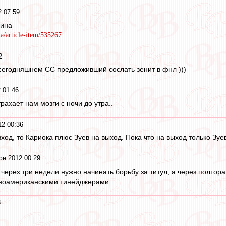
 07:59
пина
ta/article-item/535267
2
сегодняшнем СС предложивший сослать зенит в фнл )))
 01:46
рахает нам мозги с ночи до утра..
2 00:36
од, то Кариока плюс Зуев на выход. Пока что на выход только Зуев
юн 2012 00:29
 через три недели нужно начинать борьбу за титул, а через полт
иноамериканскими тинейджерами.
8