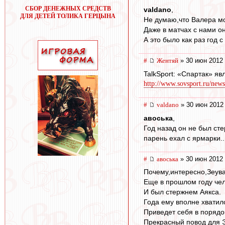
СБОР ДЕНЕЖНЫХ СРЕДСТВ
valdano
,
ДЛЯ ДЕТЕЙ ТОЛИКА ГЕРЦЫНА
Не думаю,что Валера мо
Даже в матчах с нами 
А это было как раз год 
#
Жентяй
» 30 июн 2012 
TalkSport: «Спартак» я
http://www.sovsport.ru/news
#
valdano
» 30 июн 2012
авоська
,
Год назад он не был сте
парень ехал с ярмарки..
#
авоська
» 30 июн 2012 
Почему,интересно,Зеува
Еще в прошлом году чел
И был стержнем Аякса.
Года ему вполне хватил
Приведет себя в порядо
Прекрасный повод для Э