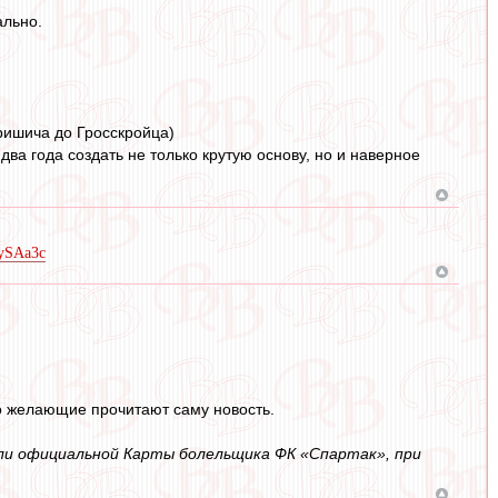
ально.
Перишича до Гросскройца)
два года создать не только крутую основу, но и наверное
jySAa3c
то желающие прочитают саму новость.
или официальной Карты болельщика ФК «Спартак», при