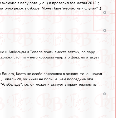
 включил в папу ротацию :) и проверил все матчи 2012 г,
таточно резок в отборе. Может был "несчастный случай" :)
ше и Албельды и Топала почти вместе взятых, по пару
риоки , то что у него хороший удар это факт, но атакует
анега, Коста не особо появлялся в основе. т.е. он начал
1, Топал - 20, уж никак не больше, чем последние оба
"Альбельде". т.е. он может и атакует вторым темпом из