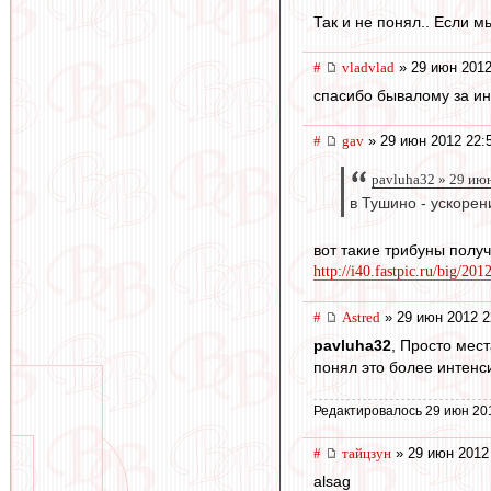
Так и не понял.. Если м
#
vladvlad
» 29 июн 2012
спасибо бывалому за инф
#
gav
» 29 июн 2012 22:
pavluha32 » 29 июн
в Тушино - ускорен
вот такие трибуны полу
http://i40.fastpic.ru/big/201
#
Astred
» 29 июн 2012 2
pavluha32
, Просто мес
понял это более интенс
Редактировалось 29 июн 20
#
тайцзун
» 29 июн 2012
alsag