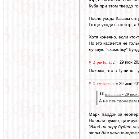
Куба при этом твердо го
После ухода Кагавы сит
Гетце уходит в центр, а
Хотя конечно, если кто-
Но это касается не толь
лучшую "скамейку" Бунд
#
pavluha32
» 29 июн 20
Похоже, что в Тушино - 
#
словесник
» 29 июн 201
mmmmm » 29 июн 2
А не пенсионерам 
Марк, пардон за неопер
Но если нужно, цитирую
"Вход на игру будет о
этом для пенсионеров 