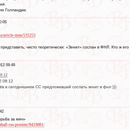
ня.
ую Голландии.
0:05
ta/article-item/535253
представить, чисто теоретически: «Зенит» сослан в ФНЛ. Кто ж ег
12 09:49
08:12
2 08:12
в в сегодняшнем СС предложивший сослать зенит в фнл )))
42
рьба за мяч»
otball-rus-premier/9433081/