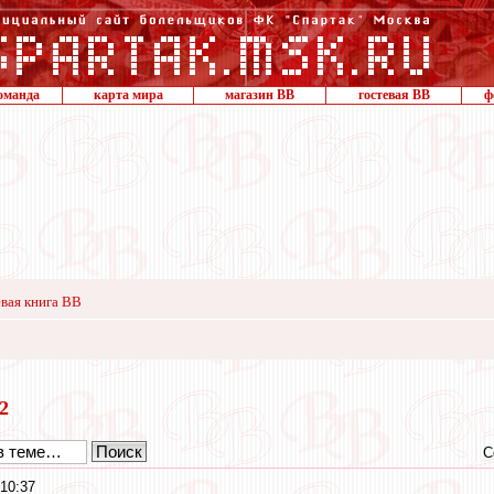
оманда
карта мира
магазин ВВ
гостевая ВВ
ф
вая книга ВВ
12
С
10:37