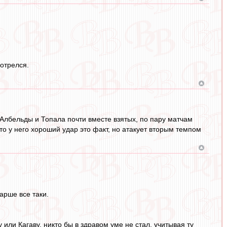
мотрелся.
 Албельды и Топала почти вместе взятых, по пару матчам
что у него хороший удар это факт, но атакует вторым темпом
арше все таки.
 или Кагаву, никто бы в здравом уме не стал, учитывая ту