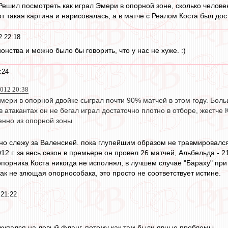
Решил посмотреть как играл Эмери в опорной зоне, сколько человек
т такая картина и нарисовалась, а в матче с Реалом Коста был дос
2 22:18
онства и можно было бы говорить, что у нас не хуже. :)
:24
2012 20:38
мери в опорной двойке сыграл почти 90% матчей в этом году. Боль
 атакантах он не бегал играл достаточно плотно в отборе, жестче Ка
нно из опорной зоны
но слежу за Валенсией. пока глупейшим образом не травмировался Б
12 г. за весь сезон в премьере он провел 26 матчей, Альбельда - 2
опорника Коста никогда не исполнял, в лучшем случае "Бараху" при 
ак не злющая опорнособака, это просто не соответствует истине.
 21:22
купался на левый фланг, потому как там были явные проблемы.