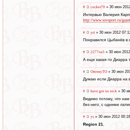
#
cocker70
» 30 июн 2012
Интервью Валерия Кар
http://www.sovsport.ru/gaze
#
yri
» 30 июн 2012 07:1
Понравился Цыбанёв в 
#
2277ок3
» 30 июн 2012
А еще какая-то Диарра т
#
OrtemyTO
» 30 июн 201
Думаю если Диарра на вх
#
have got no nick
» 30 и
Видимо потому, что нам
без него, с одними лат
#
ys
» 30 июн 2012 00:1
Region 21
,