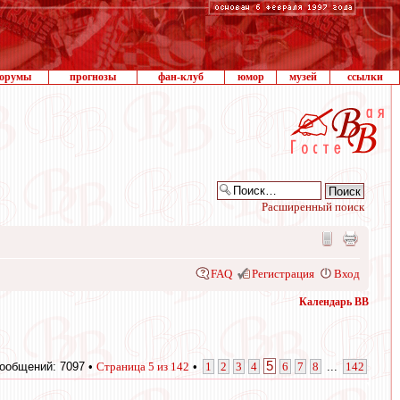
орумы
прогнозы
фан-клуб
юмор
музей
ссылки
Расширенный поиск
FAQ
Регистрация
Вход
Календарь ВВ
5
ообщений: 7097 •
Страница
5
из
142
•
1
2
3
4
6
7
8
...
142