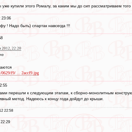
ы уже купили этого Ромалу, за каким мы до сип рассматриваем того
 23:06
у ! Надо быть) спартак навсегда !!!
58
 2012, 22:20
ие
чаются
2/0629/f9/ ... 2accf9.jpg
2:55
тами перешли к следующим этапам, к сборно-монолитным конструкц
ивный метод. Надеюсь к концу года дойдут до крыши.
12 22:58
 22:29