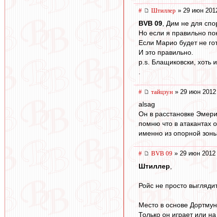
#
Штиллер
» 29 июн 201
BVB 09
, Дим не для спо
Но если я правильно по
Если Марио будет не гот
И это правильно.
p.s. Блащиковски, хоть
.
#
тайцзун
» 29 июн 2012
alsag
Он в расстановке Эмери
помню что в атакантах о
именно из опорной зон
#
BVB 09
» 29 июн 2012
Штиллер
,
Ройс не просто выглядит
Место в основе Дортмун
Только он играет или на