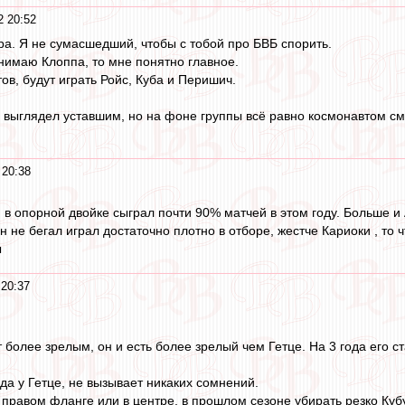
2 20:52
ра. Я не сумасшедший, чтобы с тобой про БВБ спорить.
нимаю Клоппа, то мне понятно главное.
ов, будут играть Ройс, Куба и Перишич.
 и выглядел уставшим, но на фоне группы всё равно космонавтом с
 20:38
 в опорной двойке сыграл почти 90% матчей в этом году. Больше и
н не бегал играл достаточно плотно в отборе, жестче Кариоки , то 
ы
 20:37
 более зрелым, он и есть более зрелый чем Гетце. На 3 года его ст
да у Гетце, не вызывает никаких сомнений.
 правом фланге или в центре, в прошлом сезоне убирать резко Кубу