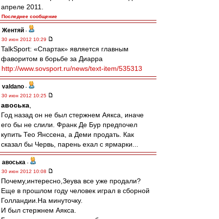
апреле 2011.
Последнее сообщение
Жентяй
-
30 июн 2012 10:29
TalkSport: «Спартак» является главным
фаворитом в борьбе за Диарра
http://www.sovsport.ru/news/text-item/535313
valdano
-
30 июн 2012 10:25
авоська
,
Год назад он не был стержнем Аякса, иначе
его бы не слили. Франк Де Бур предпочел
купить Тео Янссена, а Деми продать. Как
сказал бы Червь, парень ехал с ярмарки...
авоська
-
30 июн 2012 10:08
Почему,интересно,Зеува все уже продали?
Еще в прошлом году человек играл в сборной
Голландии.На минуточку.
И был стержнем Аякса.