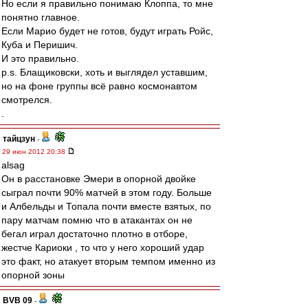
Но если я правильно понимаю Клоппа, то мне
понятно главное.
Если Марио будет не готов, будут играть Ройс,
Куба и Перишич.
И это правильно.
p.s. Блащиковски, хоть и выглядел уставшим,
но на фоне группы всё равно космонавтом
смотрелся.
.
тайцзун
-
29 июн 2012 20:38
alsag
Он в расстановке Эмери в опорной двойке
сыграл почти 90% матчей в этом году. Больше
и Албельды и Топала почти вместе взятых, по
пару матчам помню что в атакантах он не
бегал играл достаточно плотно в отборе,
жестче Кариоки , то что у него хороший удар
это факт, но атакует вторым темпом именно из
опорной зоны
BVB 09
-