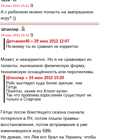
Gzza
-
29 июн 2012 20:11
А с ребенком можно попасть на завтрашнюю
игру? ))
Штиллер
-
29 июн 2012 20:11
Датчанин40 » 29 июн 2012 12:07
По-моему ты их сравнил не корректно
Может, и некорректно. Но я не сравнивал их
таланты, нынешнюю физическую форму,
техническую оснащённость или перспективы.
Штиллер » 24 июн 2012 15:20
Ройс выглядел куда более зрелым, чем
Гётце.
Понятно, зачем его Клопп купил.
Так что проблема взросления существует не
только в Спартаке
Гётце после блестящего сезона сначала
потерялся в ЛЧ, потом пошли травмы-
восстановления, потом встраивание в уже
изменившуюся игру БВБ.
Не думаю, что Лёв его брал на Украину, чтобы