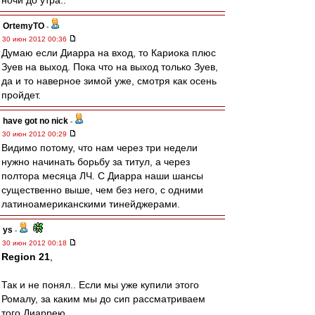
ночи до утра..
OrtemyTO
-
30 июн 2012 00:36
Думаю если Диарра на вход, то Кариока плюс
Зуев на выход. Пока что на выход только Зуев,
да и то наверное зимой уже, смотря как осень
пройдет.
have got no nick
-
30 июн 2012 00:29
Видимо потому, что нам через три недели
нужно начинать борьбу за титул, а через
полтора месяца ЛЧ. С Диарра наши шансы
существенно выше, чем без него, с одними
латиноамериканскими тинейджерами.
ys
-
30 июн 2012 00:18
Region 21
,
Так и не понял.. Если мы уже купили этого
Ромалу, за каким мы до сип рассматриваем
того Диаррею..