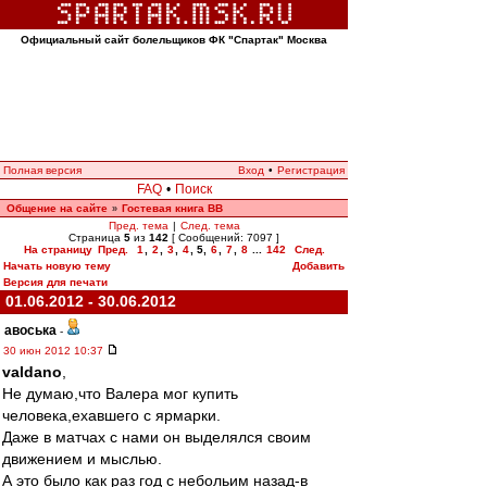
Официальный сайт болельщиков ФК "Спартак" Москва
Полная версия
Вход
•
Регистрация
FAQ
•
Поиск
Общение на сайте
Гостевая книга ВВ
»
Пред. тема
|
След. тема
Страница
5
из
142
[ Сообщений: 7097 ]
На страницу
Пред.
1
,
2
,
3
,
4
,
5
,
6
,
7
,
8
...
142
След.
Начать новую тему
Добавить
Версия для печати
01.06.2012 - 30.06.2012
авоська
-
30 июн 2012 10:37
valdano
,
Не думаю,что Валера мог купить
человека,ехавшего с ярмарки.
Даже в матчах с нами он выделялся своим
движением и мыслью.
А это было как раз год c небольим назад-в