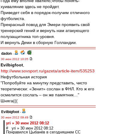
Года ему вполне хватило,чтобы понять-
хуиваляние здесь не пройдет.
Приведет себя в порядок-получим отличного
футболиста.
Прекрасный повод для Эмери проявить свой
тренерский гений и вернуть нам атакующего
полузащитника топ-уровня.
И вернуть Деми в сборную Голландии.
dadon
-
30 июн 2012 10:05
Evilbigfoot
,
http://www.sovsport.ru/gazeta/article-item/535253
Нефутбольная история
"Попробуйте на минутку представить, чисто
теоретически: «Зенит» сослан в ФНЛ. Кто ж его
осмелится сослать – он же памятник…"
Шняга(((
Evilbigfoot
-
30 июн 2012 09:49
yri » 30 июн 2012 08:12
# yri » 30 июн 2012 08:12
Понравился Цыбанёв в сегодняшнем СС