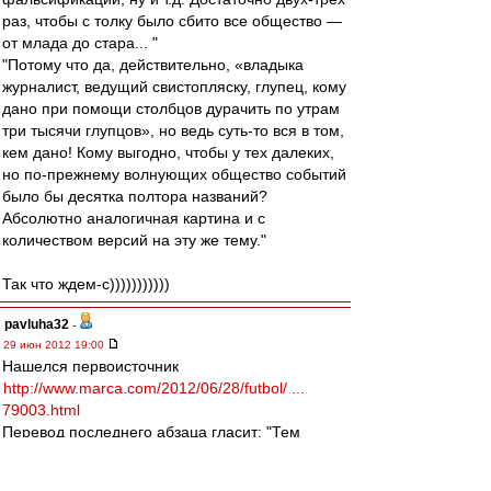
раз, чтобы с толку было сбито все общество —
от млада до стара... "
"Потому что да, действительно, «владыка
журналист, ведущий свистопляску, глупец, кому
дано при помощи столбцов дурачить по утрам
три тысячи глупцов», но ведь суть-то вся в том,
кем дано! Кому выгодно, чтобы у тех далеких,
но по-прежнему волнующих общество событий
было бы десятка полтора названий?
Абсолютно аналогичная картина и с
количеством версий на эту же тему."
Так что ждем-с)))))))))))
pavluha32
-
29 июн 2012 19:00
Нашелся первоисточник
http://www.marca.com/2012/06/28/futbol/ ...
79003.html
Перевод последнего абзаца гласит: "Тем
временем в Италии утверждают, что Милан
заинтересован в приобретении Лассана