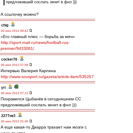
предложивший сослать зенит в фнл )))
А ссылочку можно?
chig
-
30 июн 2012 09:42
«Его главный плюс — борьба за мяч»
http://sport.mail.ru/news/football-rus-
premier/9433081/
cocker70
-
30 июн 2012 07:59
Интервью Валерия Карпина
http://www.sovsport.ru/gazeta/article-item/535267
yri
-
30 июн 2012 07:12
Понравился Цыбанёв в сегодняшнем СС
предложивший сослать зенит в фнл )))
2277ок3
-
30 июн 2012 01:46
А еще какая-то Диарра трахает нам мозги с