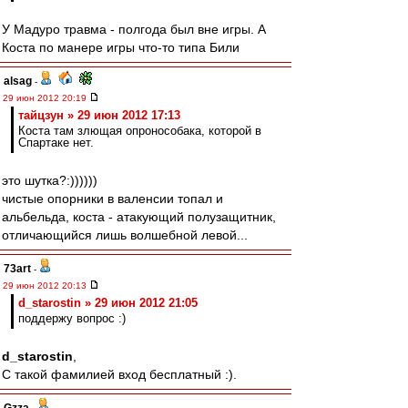
У Мадуро травма - полгода был вне игры. А
Коста по манере игры что-то типа Били
alsag
-
29 июн 2012 20:19
тайцзун » 29 июн 2012 17:13
Коста там злющая опронособака, которой в
Спартаке нет.
это шутка?:))))))
чистые опорники в валенсии топал и
альбельда, коста - атакующий полузащитник,
отличающийся лишь волшебной левой...
73art
-
29 июн 2012 20:13
d_starostin » 29 июн 2012 21:05
поддержу вопрос :)
d_starostin
,
С такой фамилией вход бесплатный :).