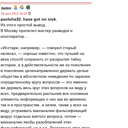
dadon
-
29 июн 2012 19:15
pavluha32
,
have got no nick
,
Из этого простой вывод....
В Москву прилетел мастер разводок и
конспиратор....
«Исстари, например, — говорил старый
нелегал, — хорошо известно, что лучший на
века способ сохранить от раскрытия тайну
истории, а в действительности же из поколения
в поколение целенаправленно держать целые
общества в абсолютном неведении по заранее
определенному кругу вопросов — это именно
же держать весь круг этих вопросов на виду у
всех, предварительно распылив все основные
элементы информации о них как во времени,
так и в пространстве, а затем, также у всех на
виду, устраивать вакханалии фальсификаций
вокруг отдельно взятого вопроса, потом —
вакханалии якобы разоблачений этих
фальсификаций, ну и т.д. Достаточно двух-трех