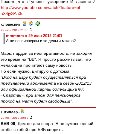
Похоже, что в Тушино - ускорение. И гласность!
http://www.youtube.com/watch?feature=pl ...
aX4jySAa3c
словесник
-
29 июн 2012 21:06
mmmmm » 29 июн 2012 21:01
А не пенсионерам и за деньги можно?
Марк, пардон за неоперативность, не заходил
это время на "ВВ". Я просто рассчитывал, что
желающие прочитают саму новость.
Но если нужно, цитирую с доткома:
"Вход на игру будет осуществляться при
предъявлении абонемента на сезон-2012/13
или официальной Карты болельщика ФК
«Спартак», при этом для пенсионеров
проход на матч будет свободным".
Штиллер
-
29 июн 2012 20:52
BVB 09
, Дим не для спора. Я не сумасшедший,
чтобы с тобой про БВБ спорить.