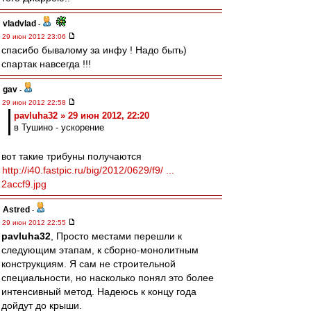
vladvlad
-
29 июн 2012 23:06
спасибо бывалому за инфу ! Надо быть)
спартак навсегда !!!
gav
-
29 июн 2012 22:58
pavluha32 » 29 июн 2012, 22:20
в Тушино - ускорение
вот такие трибуны получаются
http://i40.fastpic.ru/big/2012/0629/f9/ ...
2accf9.jpg
Astred
-
29 июн 2012 22:55
pavluha32
, Просто местами перешли к
следующим этапам, к сборно-монолитным
конструкциям. Я сам не строительной
специальности, но насколько понял это более
интенсивный метод. Надеюсь к концу года
дойдут до крыши.