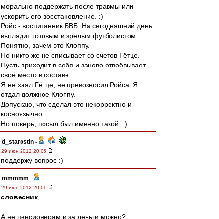
морально поддержать после травмы или
ускорить его восстановление. :)
Ройс - воспитанник БВБ. На сегодняшний день
выглядит готовым и зрелым футболистом.
Понятно, зачем это Клоппу.
Но никто же не списывает со счетов Гётце.
Пусть приходит в себя и заново отвоёвывает
своё место в составе.
Я не хаял Гётце, не превозносил Ройса. Я
отдал должное Клоппу.
Допускаю, что сделал это некорректно и
косноязычно.
Но поверь, посыл был именно такой. :)
d_starostin
-
29 июн 2012 20:05
поддержу вопрос :)
mmmmm
-
29 июн 2012 20:01
словесник
,
А не пенсионерам и за деньги можно?