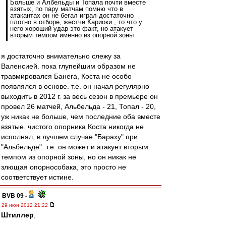
Больше и Албельды и Топала почти вместе
взятых, по пару матчам помню что в
атакантах он не бегал играл достаточно
плотно в отборе, жестче Кариоки , то что у
него хороший удар это факт, но атакует
вторым темпом именно из опорной зоны
я достаточно внимательно слежу за
Валенсией. пока глупейшим образом не
травмировался Банега, Коста не особо
появлялся в основе. т.е. он начал регулярно
выходить в 2012 г. за весь сезон в премьере он
провел 26 матчей, Альбельда - 21, Топал - 20,
уж никак не больше, чем последние оба вместе
взятые. чистого опорника Коста никогда не
исполнял, в лучшем случае "Бараху" при
"Альбельде". т.е. он может и атакует вторым
темпом из опорной зоны, но он никак не
злющая опорнособака, это просто не
соответствует истине.
BVB 09
-
29 июн 2012 21:22
Штиллер
,