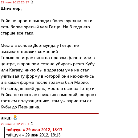
29 июн 2012 20:37
Штиллер
,
Ройс не просто выглядит более зрелым, он и
есть более зрелый чем Гетце. На 3 года его
старше все таки.
Место в основе Дортмунда у Гетце, не
вызывает никаких сомнений.
Только он играет или на правом фланге или в
центре, в прошлом сезоне убирать резко Кубу
или Кагаву, никто бы в здравом уме не стал,
учитывая ту форму в которой они находились
и в какой форме после травмы был Марио.
На сегодняшний день, место в основе Гетце и
Ройса не вызывает никаких сомнений, вопрос в
третьем полузащитнике, там уж варианты от
Кубы до Перишича.
alkuz
-
29 июн 2012 20:31
тайцзун » 29 июн 2012, 18:13
тайцзун » 29 июн 2012, 18:13