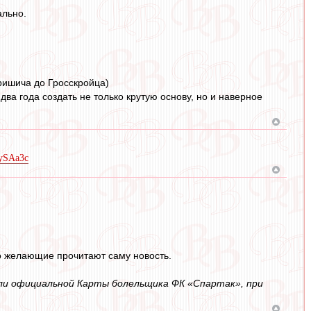
ально.
Перишича до Гросскройца)
два года создать не только крутую основу, но и наверное
jySAa3c
то желающие прочитают саму новость.
или официальной Карты болельщика ФК «Спартак», при