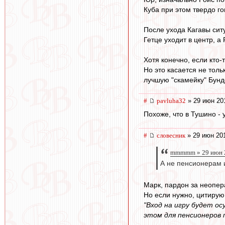
Куба при этом твердо го
После ухода Кагавы сит
Гетце уходит в центр, а
Хотя конечно, если кто-
Но это касается не толь
лучшую "скамейку" Бунд
#
pavluha32
» 29 июн 20
Похоже, что в Тушино - 
#
словесник
» 29 июн 201
mmmmm » 29 июн 2
А не пенсионерам 
Марк, пардон за неопер
Но если нужно, цитирую
"Вход на игру будет о
этом для пенсионеров 