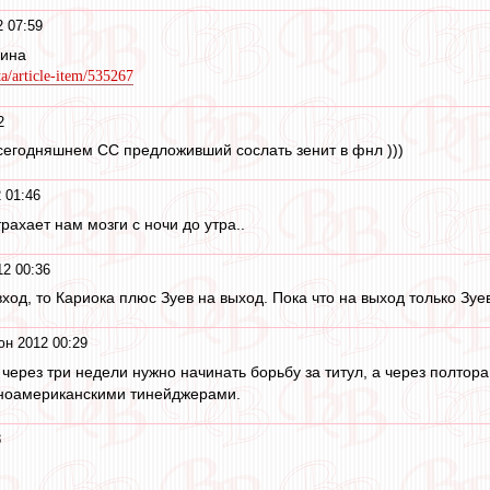
 07:59
пина
ta/article-item/535267
2
сегодняшнем СС предложивший сослать зенит в фнл )))
 01:46
рахает нам мозги с ночи до утра..
2 00:36
од, то Кариока плюс Зуев на выход. Пока что на выход только Зуев
юн 2012 00:29
 через три недели нужно начинать борьбу за титул, а через полт
иноамериканскими тинейджерами.
8