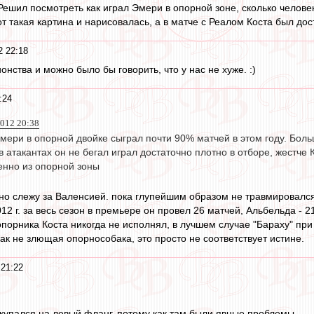
Решил посмотреть как играл Эмери в опорной зоне, сколько человек
т такая картина и нарисовалась, а в матче с Реалом Коста был дос
2 22:18
онства и можно было бы говорить, что у нас не хуже. :)
:24
2012 20:38
мери в опорной двойке сыграл почти 90% матчей в этом году. Боль
 атакантах он не бегал играл достаточно плотно в отборе, жестче Ка
нно из опорной зоны
но слежу за Валенсией. пока глупейшим образом не травмировался Б
12 г. за весь сезон в премьере он провел 26 матчей, Альбельда - 2
опорника Коста никогда не исполнял, в лучшем случае "Бараху" при 
ак не злющая опорнособака, это просто не соответствует истине.
 21:22
купался на левый фланг, потому как там были явные проблемы.