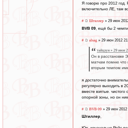
Я говорю про 2012 год. 
включительно ЛЕ, там во
#
Штиллер
» 29 июн 201
BVB 09
, ещё бы 2 чемпи
#
alsag
» 29 июн 2012 21
тайцзун » 29 июн 
Он в расстановке Э
матчам помню что в
вторым темпом име
я достаточно вниматель
регулярно выходить в 20
вместе взятые. чистого 
опорной зоны, но он ник
#
BVB 09
» 29 июн 2012
Штиллер
,
Юр, изначально Ройс по