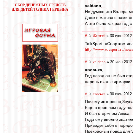
СБОР ДЕНЕЖНЫХ СРЕДСТВ
valdano
,
ДЛЯ ДЕТЕЙ ТОЛИКА ГЕРЦЫНА
Не думаю,что Валера мо
Даже в матчах с нами 
А это было как раз год 
#
Жентяй
» 30 июн 2012 
TalkSport: «Спартак» я
http://www.sovsport.ru/news
#
valdano
» 30 июн 2012
авоська
,
Год назад он не был сте
парень ехал с ярмарки..
#
авоська
» 30 июн 2012 
Почему,интересно,Зеува
Еще в прошлом году чел
И был стержнем Аякса.
Года ему вполне хватил
Приведет себя в порядо
Прекрасный повод для Э