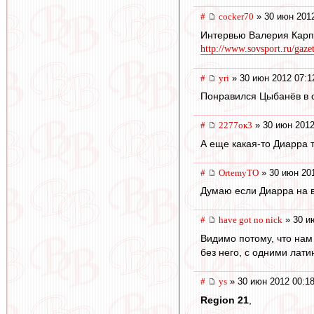
#
cocker70
» 30 июн 2012
Интервью Валерия Кар
http://www.sovsport.ru/gaze
#
yri
» 30 июн 2012 07:1
Понравился Цыбанёв в 
#
2277ок3
» 30 июн 2012
А еще какая-то Диарра т
#
OrtemyTO
» 30 июн 201
Думаю если Диарра на вх
#
have got no nick
» 30 и
Видимо потому, что нам
без него, с одними лат
#
ys
» 30 июн 2012 00:1
Region 21
,