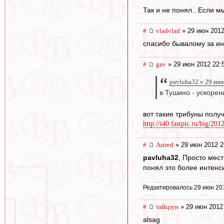
Так и не понял.. Если м
#
vladvlad
» 29 июн 2012
спасибо бывалому за инф
#
gav
» 29 июн 2012 22:
pavluha32 » 29 июн
в Тушино - ускорен
вот такие трибуны полу
http://i40.fastpic.ru/big/201
#
Astred
» 29 июн 2012 2
pavluha32
, Просто мес
понял это более интенс
Редактировалось 29 июн 20
#
тайцзун
» 29 июн 2012
alsag