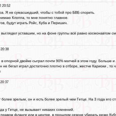
2 20:52
ра. Я не сумасшедший, чтобы с тобой про БВБ спорить.
нимаю Клоппа, то мне понятно главное.
ов, будут играть Ройс, Куба и Перишич.
 и выглядел уставшим, но на фоне группы всё равно космонавтом с
 20:38
 в опорной двойке сыграл почти 90% матчей в этом году. Больше и
н не бегал играл достаточно плотно в отборе, жестче Кариоки , то 
ы
 20:37
 более зрелым, он и есть более зрелый чем Гетце. На 3 года его ст
да у Гетце, не вызывает никаких сомнений.
 правом фланге или в центре, в прошлом сезоне убирать резко Кубу