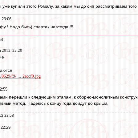
ы уже купили этого Ромалу, за каким мы до сип рассматриваем того
 23:06
у ! Надо быть) спартак навсегда !!!
58
 2012, 22:20
ие
чаются
2/0629/f9/ ... 2accf9.jpg
2:55
тами перешли к следующим этапам, к сборно-монолитным конструкц
ивный метод. Надеюсь к концу года дойдут до крыши.
12 22:58
 22:29