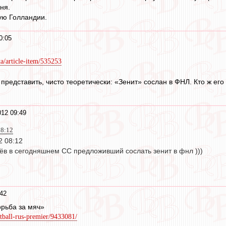
ня.
ую Голландии.
0:05
ta/article-item/535253
представить, чисто теоретически: «Зенит» сослан в ФНЛ. Кто ж ег
12 09:49
08:12
2 08:12
в в сегодняшнем СС предложивший сослать зенит в фнл )))
42
рьба за мяч»
otball-rus-premier/9433081/