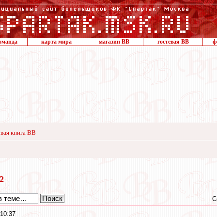
оманда
карта мира
магазин ВВ
гостевая ВВ
ф
вая книга ВВ
12
С
10:37