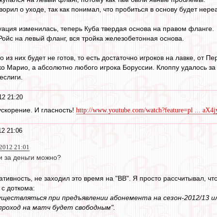
ворил о уходе, так как понимал, что пробиться в основу будет нере
уация изменилась, теперь Куба твердая основа на правом фланге.
 Ройс на левый фланг, вся тройка железобетонная основа.
то из них будет не готов, то есть достаточно игроков на лавке, от 
ко Марио, а абсолютно любого игрока Боруссии. Клоппу удалось за 
еслиги.
12 21:20
ускорение. И гласность!
http://www.youtube.com/watch?feature=pl ... aX4
2 21:06
012 21:01
и за деньги можно?
ативность, не заходил это время на "ВВ". Я просто рассчитывал, ч
 с доткома:
существляться при предъявлении абонемента на сезон-2012/13 
проход на матч будет свободным".