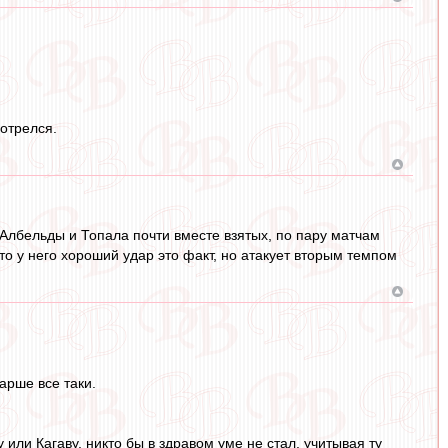
мотрелся.
 Албельды и Топала почти вместе взятых, по пару матчам
что у него хороший удар это факт, но атакует вторым темпом
арше все таки.
 или Кагаву, никто бы в здравом уме не стал, учитывая ту