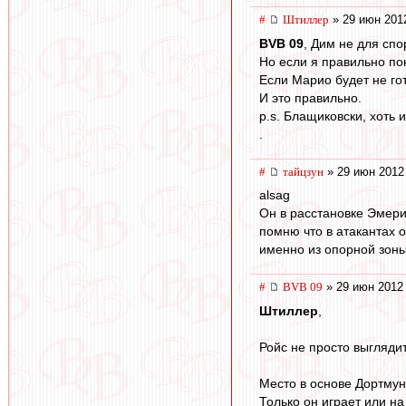
#
Штиллер
» 29 июн 201
BVB 09
, Дим не для спо
Но если я правильно по
Если Марио будет не гот
И это правильно.
p.s. Блащиковски, хоть
.
#
тайцзун
» 29 июн 2012
alsag
Он в расстановке Эмери
помню что в атакантах о
именно из опорной зон
#
BVB 09
» 29 июн 2012
Штиллер
,
Ройс не просто выглядит
Место в основе Дортмун
Только он играет или на