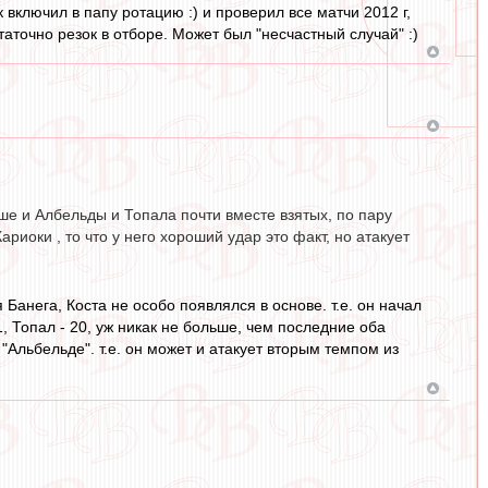
 включил в папу ротацию :) и проверил все матчи 2012 г,
таточно резок в отборе. Может был "несчастный случай" :)
ше и Албельды и Топала почти вместе взятых, по пару
риоки , то что у него хороший удар это факт, но атакует
анега, Коста не особо появлялся в основе. т.е. он начал
1, Топал - 20, уж никак не больше, чем последние оба
"Альбельде". т.е. он может и атакует вторым темпом из