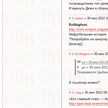
полузащитника топ-уров
И вернуть Деми в сборн
#
dadon
» 30 июн 2012 1
Evilbigfoot
,
http://www.sovsport.ru/gaze
Нефутбольная история
"Попробуйте на минутку 
Шняга(((
#
Evilbigfoot
» 30 июн 20
yri » 30 июн 2012 
# yri » 30 июн 201
Понравился Цыбанё
А ссылочку можно?
#
chig
» 30 июн 2012 09:
«Его главный плюс — бо
http://sport.mail.ru/news/fo