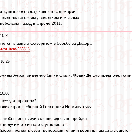
г купить человека,ехавшего с ярмарки.
он выделялся своим движением и мыслью.
c небольим назад-в апреле 2011.
10:29
вляется главным фаворитом в борьбе за Диарра
/text-item/535313
 10:25
ржнем Аякса, иначе его бы не слили. Франк Де Бур предпочел купит
.
10:08
 все уже продали?
овек играл в сборной Голландии.На минуточку.
о,чтобы понять-хуиваляние здесь не пройдет.
к-получим отличного футболиста.
мери проявить свой тренерский гений и вернуть нам атакующего