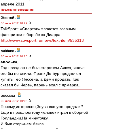
апреле 2011.
Последнее сообщение
Жентяй
-
30 июн 2012 10:29
TalkSport: «Спартак» является главным
фаворитом в борьбе за Диарра
http://www.sovsport.ru/news/text-item/535313
valdano
-
30 июн 2012 10:25
авоська
,
Год назад он не был стержнем Аякса, иначе
его бы не слили. Франк Де Бур предпочел
купить Тео Янссена, а Деми продать. Как
сказал бы Червь, парень ехал с ярмарки...
авоська
-
30 июн 2012 10:08
Почему,интересно,Зеува все уже продали?
Еще в прошлом году человек играл в сборной
Голландии.На минуточку.
И был стержнем Аякса.