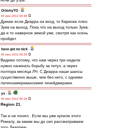
ночи до утра..
OrtemyTO
-
30 июн 2012 00:36
Думаю если Диарра на вход, то Кариока плюс
Зуев на выход. Пока что на выход только Зуев,
да и то наверное зимой уже, смотря как осень
пройдет.
have got no nick
-
30 июн 2012 00:29
Видимо потому, что нам через три недели
нужно начинать борьбу за титул, а через
полтора месяца ЛЧ. С Диарра наши шансы
существенно выше, чем без него, с одними
латиноамериканскими тинейджерами.
ys
-
30 июн 2012 00:18
Region 21
,
Так и не понял.. Если мы уже купили этого
Ромалу, за каким мы до сип рассматриваем
того Диаррею..