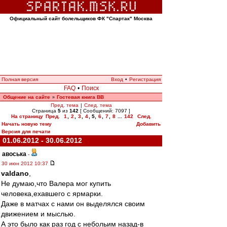
Официальный сайт болельщиков ФК "Спартак" Москва
Полная версия
Вход
•
Регистрация
FAQ
•
Поиск
Общение на сайте
Гостевая книга ВВ
»
Пред. тема
|
След. тема
Страница
5
из
142
[ Сообщений: 7097 ]
На страницу
Пред.
1
,
2
,
3
,
4
,
5
,
6
,
7
,
8
...
142
След.
Начать новую тему
Добавить
Версия для печати
01.06.2012 - 30.06.2012
авоська
-
30 июн 2012 10:37
valdano
,
Не думаю,что Валера мог купить
человека,ехавшего с ярмарки.
Даже в матчах с нами он выделялся своим
движением и мыслью.
А это было как раз год c небольим назад-в