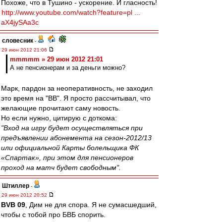
Похоже, что в Тушино - ускорение. И гласность!
http://www.youtube.com/watch?feature=pl ...
aX4jySAa3c
словесник
-
29 июн 2012 21:06
mmmmm » 29 июн 2012 21:01
А не пенсионерам и за деньги можно?
Марк, пардон за неоперативность, не заходил
это время на "ВВ". Я просто рассчитывал, что
желающие прочитают саму новость.
Но если нужно, цитирую с доткома:
"Вход на игру будет осуществляться при
предъявлении абонемента на сезон-2012/13
или официальной Карты болельщика ФК
«Спартак», при этом для пенсионеров
проход на матч будет свободным".
Штиллер
-
29 июн 2012 20:52
BVB 09
, Дим не для спора. Я не сумасшедший,
чтобы с тобой про БВБ спорить.