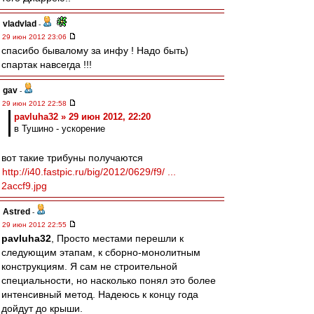
vladvlad
-
29 июн 2012 23:06
спасибо бывалому за инфу ! Надо быть)
спартак навсегда !!!
gav
-
29 июн 2012 22:58
pavluha32 » 29 июн 2012, 22:20
в Тушино - ускорение
вот такие трибуны получаются
http://i40.fastpic.ru/big/2012/0629/f9/ ...
2accf9.jpg
Astred
-
29 июн 2012 22:55
pavluha32
, Просто местами перешли к
следующим этапам, к сборно-монолитным
конструкциям. Я сам не строительной
специальности, но насколько понял это более
интенсивный метод. Надеюсь к концу года
дойдут до крыши.