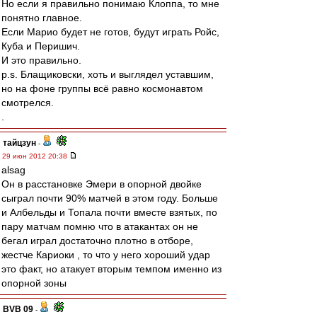
Но если я правильно понимаю Клоппа, то мне
понятно главное.
Если Марио будет не готов, будут играть Ройс,
Куба и Перишич.
И это правильно.
p.s. Блащиковски, хоть и выглядел уставшим,
но на фоне группы всё равно космонавтом
смотрелся.
.
тайцзун
-
29 июн 2012 20:38
alsag
Он в расстановке Эмери в опорной двойке
сыграл почти 90% матчей в этом году. Больше
и Албельды и Топала почти вместе взятых, по
пару матчам помню что в атакантах он не
бегал играл достаточно плотно в отборе,
жестче Кариоки , то что у него хороший удар
это факт, но атакует вторым темпом именно из
опорной зоны
BVB 09
-