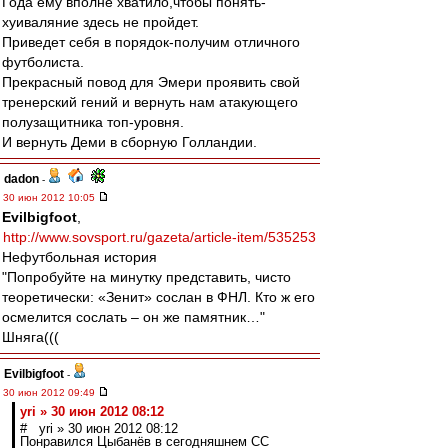
Года ему вполне хватило,чтобы понять-
хуиваляние здесь не пройдет.
Приведет себя в порядок-получим отличного
футболиста.
Прекрасный повод для Эмери проявить свой
тренерский гений и вернуть нам атакующего
полузащитника топ-уровня.
И вернуть Деми в сборную Голландии.
dadon
-
30 июн 2012 10:05
Evilbigfoot
,
http://www.sovsport.ru/gazeta/article-item/535253
Нефутбольная история
"Попробуйте на минутку представить, чисто
теоретически: «Зенит» сослан в ФНЛ. Кто ж его
осмелится сослать – он же памятник…"
Шняга(((
Evilbigfoot
-
30 июн 2012 09:49
yri » 30 июн 2012 08:12
# yri » 30 июн 2012 08:12
Понравился Цыбанёв в сегодняшнем СС