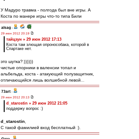
У Мадуро травма - полгода был вне игры. А
Коста по манере игры что-то типа Били
alsag
-
29 июн 2012 20:19
тайцзун » 29 июн 2012 17:13
Коста там злющая опронособака, которой в
Спартаке нет.
это шутка?:))))))
чистые опорники в валенсии топал и
альбельда, коста - атакующий полузащитник,
отличающийся лишь волшебной левой...
73art
-
29 июн 2012 20:13
d_starostin » 29 июн 2012 21:05
поддержу вопрос :)
d_starostin
,
С такой фамилией вход бесплатный :).