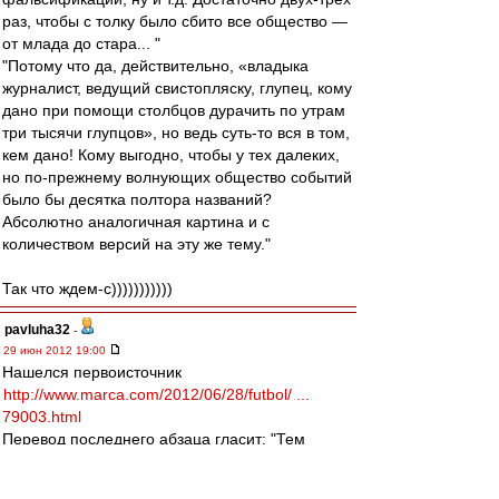
раз, чтобы с толку было сбито все общество —
от млада до стара... "
"Потому что да, действительно, «владыка
журналист, ведущий свистопляску, глупец, кому
дано при помощи столбцов дурачить по утрам
три тысячи глупцов», но ведь суть-то вся в том,
кем дано! Кому выгодно, чтобы у тех далеких,
но по-прежнему волнующих общество событий
было бы десятка полтора названий?
Абсолютно аналогичная картина и с
количеством версий на эту же тему."
Так что ждем-с)))))))))))
pavluha32
-
29 июн 2012 19:00
Нашелся первоисточник
http://www.marca.com/2012/06/28/futbol/ ...
79003.html
Перевод последнего абзаца гласит: "Тем
временем в Италии утверждают, что Милан
заинтересован в приобретении Лассана