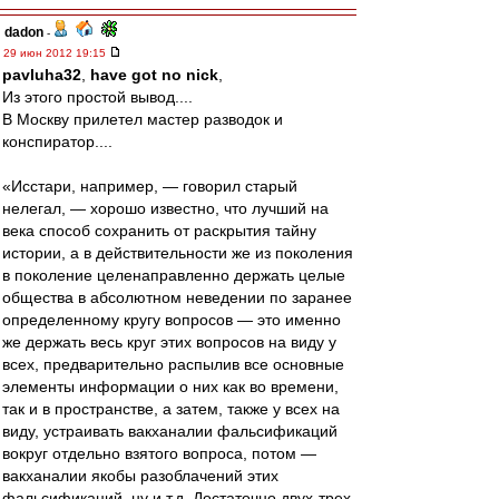
dadon
-
29 июн 2012 19:15
pavluha32
,
have got no nick
,
Из этого простой вывод....
В Москву прилетел мастер разводок и
конспиратор....
«Исстари, например, — говорил старый
нелегал, — хорошо известно, что лучший на
века способ сохранить от раскрытия тайну
истории, а в действительности же из поколения
в поколение целенаправленно держать целые
общества в абсолютном неведении по заранее
определенному кругу вопросов — это именно
же держать весь круг этих вопросов на виду у
всех, предварительно распылив все основные
элементы информации о них как во времени,
так и в пространстве, а затем, также у всех на
виду, устраивать вакханалии фальсификаций
вокруг отдельно взятого вопроса, потом —
вакханалии якобы разоблачений этих
фальсификаций, ну и т.д. Достаточно двух-трех