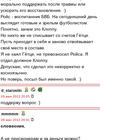
морально поддержать после травмы или
ускорить его восстановление. :)
Ройс - воспитанник БВБ. На сегодняшний день
выглядит готовым и зрелым футболистом.
Понятно, зачем это Клоппу.
Но никто же не списывает со счетов Гётце.
Пусть приходит в себя и заново отвоёвывает
своё место в составе.
Я не хаял Гётце, не превозносил Ройса. Я
отдал должное Клоппу.
Допускаю, что сделал это некорректно и
косноязычно.
Но поверь, посыл был именно такой. :)
d_starostin
-
29 июн 2012 20:05
поддержу вопрос :)
mmmmm
-
29 июн 2012 20:01
словесник
,
А не пенсионерам и за деньги можно?