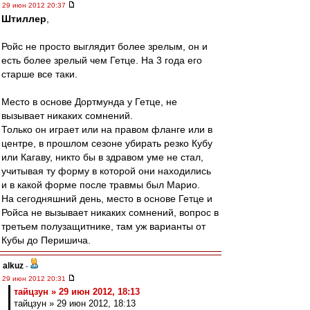
29 июн 2012 20:37
Штиллер
,
Ройс не просто выглядит более зрелым, он и
есть более зрелый чем Гетце. На 3 года его
старше все таки.
Место в основе Дортмунда у Гетце, не
вызывает никаких сомнений.
Только он играет или на правом фланге или в
центре, в прошлом сезоне убирать резко Кубу
или Кагаву, никто бы в здравом уме не стал,
учитывая ту форму в которой они находились
и в какой форме после травмы был Марио.
На сегодняшний день, место в основе Гетце и
Ройса не вызывает никаких сомнений, вопрос в
третьем полузащитнике, там уж варианты от
Кубы до Перишича.
alkuz
-
29 июн 2012 20:31
тайцзун » 29 июн 2012, 18:13
тайцзун » 29 июн 2012, 18:13