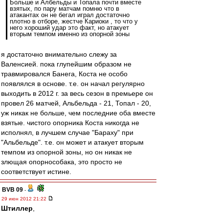
Больше и Албельды и Топала почти вместе
взятых, по пару матчам помню что в
атакантах он не бегал играл достаточно
плотно в отборе, жестче Кариоки , то что у
него хороший удар это факт, но атакует
вторым темпом именно из опорной зоны
я достаточно внимательно слежу за
Валенсией. пока глупейшим образом не
травмировался Банега, Коста не особо
появлялся в основе. т.е. он начал регулярно
выходить в 2012 г. за весь сезон в премьере он
провел 26 матчей, Альбельда - 21, Топал - 20,
уж никак не больше, чем последние оба вместе
взятые. чистого опорника Коста никогда не
исполнял, в лучшем случае "Бараху" при
"Альбельде". т.е. он может и атакует вторым
темпом из опорной зоны, но он никак не
злющая опорнособака, это просто не
соответствует истине.
BVB 09
-
29 июн 2012 21:22
Штиллер
,