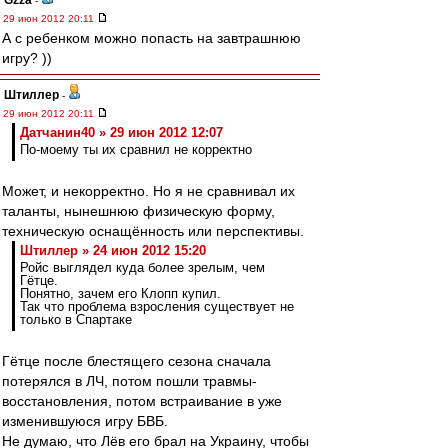
Gzza
-
29 июн 2012 20:11
А с ребенком можно попасть на завтрашнюю
игру? ))
Штиллер
-
29 июн 2012 20:11
Датчанин40 » 29 июн 2012 12:07
По-моему ты их сравнил не корректно
Может, и некорректно. Но я не сравнивал их
таланты, нынешнюю физическую форму,
техническую оснащённость или перспективы.
Штиллер » 24 июн 2012 15:20
Ройс выглядел куда более зрелым, чем
Гётце.
Понятно, зачем его Клопп купил.
Так что проблема взросления существует не
только в Спартаке
Гётце после блестящего сезона сначала
потерялся в ЛЧ, потом пошли травмы-
восстановления, потом встраивание в уже
изменившуюся игру БВБ.
Не думаю, что Лёв его брал на Украину, чтобы