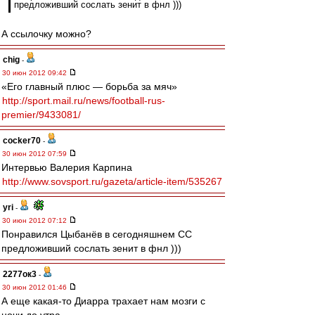
предложивший сослать зенит в фнл )))
А ссылочку можно?
chig
-
30 июн 2012 09:42
«Его главный плюс — борьба за мяч»
http://sport.mail.ru/news/football-rus-
premier/9433081/
cocker70
-
30 июн 2012 07:59
Интервью Валерия Карпина
http://www.sovsport.ru/gazeta/article-item/535267
yri
-
30 июн 2012 07:12
Понравился Цыбанёв в сегодняшнем СС
предложивший сослать зенит в фнл )))
2277ок3
-
30 июн 2012 01:46
А еще какая-то Диарра трахает нам мозги с