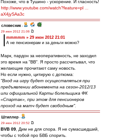
Похоже, что в Тушино - ускорение. И гласность!
http://www.youtube.com/watch?feature=pl ...
aX4jySAa3c
словесник
-
29 июн 2012 21:06
mmmmm » 29 июн 2012 21:01
А не пенсионерам и за деньги можно?
Марк, пардон за неоперативность, не заходил
это время на "ВВ". Я просто рассчитывал, что
желающие прочитают саму новость.
Но если нужно, цитирую с доткома:
"Вход на игру будет осуществляться при
предъявлении абонемента на сезон-2012/13
или официальной Карты болельщика ФК
«Спартак», при этом для пенсионеров
проход на матч будет свободным".
Штиллер
-
29 июн 2012 20:52
BVB 09
, Дим не для спора. Я не сумасшедший,
чтобы с тобой про БВБ спорить.