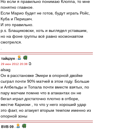
Но если я правильно понимаю Клоппа, то мне
понятно главное.
Если Марио будет не готов, будут играть Ройс,
Куба и Перишич.
И это правильно.
p.s. Блащиковски, хоть и выглядел уставшим,
но на фоне группы всё равно космонавтом
смотрелся.
.
тайцзун
-
29 июн 2012 20:38
alsag
Он в расстановке Эмери в опорной двойке
сыграл почти 90% матчей в этом году. Больше
и Албельды и Топала почти вместе взятых, по
пару матчам помню что в атакантах он не
бегал играл достаточно плотно в отборе,
жестче Кариоки , то что у него хороший удар
это факт, но атакует вторым темпом именно из
опорной зоны
BVB 09
-