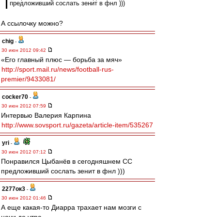
предложивший сослать зенит в фнл )))
А ссылочку можно?
chig
-
30 июн 2012 09:42
«Его главный плюс — борьба за мяч»
http://sport.mail.ru/news/football-rus-
premier/9433081/
cocker70
-
30 июн 2012 07:59
Интервью Валерия Карпина
http://www.sovsport.ru/gazeta/article-item/535267
yri
-
30 июн 2012 07:12
Понравился Цыбанёв в сегодняшнем СС
предложивший сослать зенит в фнл )))
2277ок3
-
30 июн 2012 01:46
А еще какая-то Диарра трахает нам мозги с