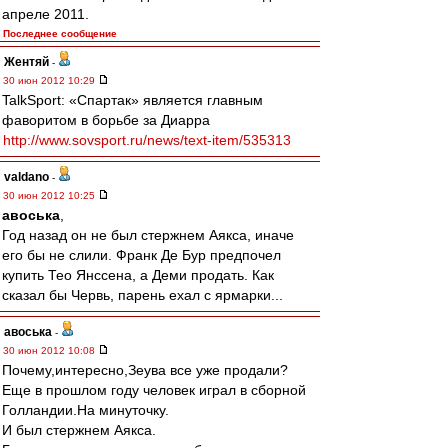
апреле 2011.
Последнее сообщение
Жентяй
-
30 июн 2012 10:29
TalkSport: «Спартак» является главным
фаворитом в борьбе за Диарра
http://www.sovsport.ru/news/text-item/535313
valdano
-
30 июн 2012 10:25
авоська
,
Год назад он не был стержнем Аякса, иначе
его бы не слили. Франк Де Бур предпочел
купить Тео Янссена, а Деми продать. Как
сказал бы Червь, парень ехал с ярмарки...
авоська
-
30 июн 2012 10:08
Почему,интересно,Зеува все уже продали?
Еще в прошлом году человек играл в сборной
Голландии.На минуточку.
И был стержнем Аякса.