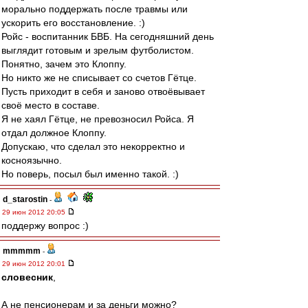
морально поддержать после травмы или
ускорить его восстановление. :)
Ройс - воспитанник БВБ. На сегодняшний день
выглядит готовым и зрелым футболистом.
Понятно, зачем это Клоппу.
Но никто же не списывает со счетов Гётце.
Пусть приходит в себя и заново отвоёвывает
своё место в составе.
Я не хаял Гётце, не превозносил Ройса. Я
отдал должное Клоппу.
Допускаю, что сделал это некорректно и
косноязычно.
Но поверь, посыл был именно такой. :)
d_starostin
-
29 июн 2012 20:05
поддержу вопрос :)
mmmmm
-
29 июн 2012 20:01
словесник
,
А не пенсионерам и за деньги можно?