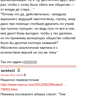
раз, чтобы с толку было сбито все общество —
от млада до стара... "
"Потому что да, действительно, «владыка
журналист, ведущий свистопляску, глупец, кому
дано при помощи столбцов дурачить по утрам
три тысячи глупцов», но ведь суть-то вся в том,
кем дано! Кому выгодно, чтобы у тех далеких,
но по-прежнему волнующих общество событий
было бы десятка полтора названий?
Абсолютно аналогичная картина и с
количеством версий на эту же тему."
Так что ждем-с)))))))))))
pavluha32
-
29 июн 2012 19:00
Нашелся первоисточник
http://www.marca.com/2012/06/28/futbol/ ...
79003.html
Перевод последнего абзаца гласит: "Тем
временем в Италии утверждают, что Милан
заинтересован в приобретении Лассана