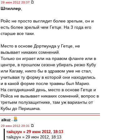
29 июн 2012 20:37
Штиллер
,
Ройс не просто выглядит более зрелым, он и
есть более зрелый чем Гетце. На 3 года его
старше все таки.
Место в основе Дортмунда у Гетце, не
вызывает никаких сомнений.
Только он играет или на правом фланге или в
центре, в прошлом сезоне убирать резко Кубу
или Кагаву, никто бы в здравом уме не стал,
учитывая ту форму в которой они находились
и в какой форме после травмы был Марио.
На сегодняшний день, место в основе Гетце и
Ройса не вызывает никаких сомнений, вопрос в
третьем полузащитнике, там уж варианты от
Кубы до Перишича.
alkuz
-
29 июн 2012 20:31
тайцзун » 29 июн 2012, 18:13
тайцзун » 29 июн 2012, 18:13