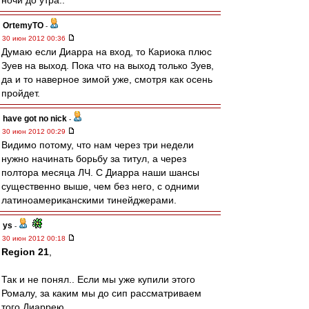
ночи до утра..
OrtemyTO
-
30 июн 2012 00:36
Думаю если Диарра на вход, то Кариока плюс
Зуев на выход. Пока что на выход только Зуев,
да и то наверное зимой уже, смотря как осень
пройдет.
have got no nick
-
30 июн 2012 00:29
Видимо потому, что нам через три недели
нужно начинать борьбу за титул, а через
полтора месяца ЛЧ. С Диарра наши шансы
существенно выше, чем без него, с одними
латиноамериканскими тинейджерами.
ys
-
30 июн 2012 00:18
Region 21
,
Так и не понял.. Если мы уже купили этого
Ромалу, за каким мы до сип рассматриваем
того Диаррею..