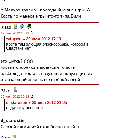
У Мадуро травма - полгода был вне игры. А
Коста по манере игры что-то типа Били
alsag
-
29 июн 2012 20:19
тайцзун » 29 июн 2012 17:13
Коста там злющая опронособака, которой в
Спартаке нет.
это шутка?:))))))
чистые опорники в валенсии топал и
альбельда, коста - атакующий полузащитник,
отличающийся лишь волшебной левой...
73art
-
29 июн 2012 20:13
d_starostin » 29 июн 2012 21:05
поддержу вопрос :)
d_starostin
,
С такой фамилией вход бесплатный :).