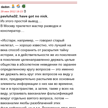
dadon
-
29 июн 2012 19:15
pavluha32
,
have got no nick
,
Из этого простой вывод....
В Москву прилетел мастер разводок и
конспиратор....
«Исстари, например, — говорил старый
нелегал, — хорошо известно, что лучший на
века способ сохранить от раскрытия тайну
истории, а в действительности же из поколения
в поколение целенаправленно держать целые
общества в абсолютном неведении по заранее
определенному кругу вопросов — это именно
же держать весь круг этих вопросов на виду у
всех, предварительно распылив все основные
элементы информации о них как во времени,
так и в пространстве, а затем, также у всех на
виду, устраивать вакханалии фальсификаций
вокруг отдельно взятого вопроса, потом —
вакханалии якобы разоблачений этих
фальсификаций, ну и т.д. Достаточно двух-трех