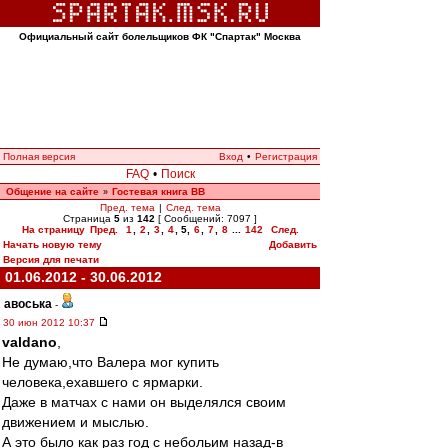
Официальный сайт болельщиков ФК "Спартак" Москва
Полная версия
Вход
•
Регистрация
FAQ
•
Поиск
Общение на сайте
Гостевая книга ВВ
»
Пред. тема
|
След. тема
Страница
5
из
142
[ Сообщений: 7097 ]
На страницу
Пред.
1
,
2
,
3
,
4
,
5
,
6
,
7
,
8
...
142
След.
Начать новую тему
Добавить
Версия для печати
01.06.2012 - 30.06.2012
авоська
-
30 июн 2012 10:37
valdano
,
Не думаю,что Валера мог купить
человека,ехавшего с ярмарки.
Даже в матчах с нами он выделялся своим
движением и мыслью.
А это было как раз год c небольим назад-в