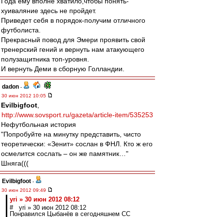
Года ему вполне хватило,чтобы понять-
хуиваляние здесь не пройдет.
Приведет себя в порядок-получим отличного
футболиста.
Прекрасный повод для Эмери проявить свой
тренерский гений и вернуть нам атакующего
полузащитника топ-уровня.
И вернуть Деми в сборную Голландии.
dadon
-
30 июн 2012 10:05
Evilbigfoot
,
http://www.sovsport.ru/gazeta/article-item/535253
Нефутбольная история
"Попробуйте на минутку представить, чисто
теоретически: «Зенит» сослан в ФНЛ. Кто ж его
осмелится сослать – он же памятник…"
Шняга(((
Evilbigfoot
-
30 июн 2012 09:49
yri » 30 июн 2012 08:12
# yri » 30 июн 2012 08:12
Понравился Цыбанёв в сегодняшнем СС