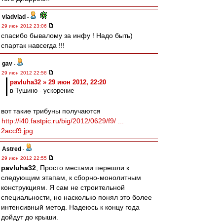
vladvlad
-
29 июн 2012 23:06
спасибо бывалому за инфу ! Надо быть)
спартак навсегда !!!
gav
-
29 июн 2012 22:58
pavluha32 » 29 июн 2012, 22:20
в Тушино - ускорение
вот такие трибуны получаются
http://i40.fastpic.ru/big/2012/0629/f9/ ...
2accf9.jpg
Astred
-
29 июн 2012 22:55
pavluha32
, Просто местами перешли к
следующим этапам, к сборно-монолитным
конструкциям. Я сам не строительной
специальности, но насколько понял это более
интенсивный метод. Надеюсь к концу года
дойдут до крыши.