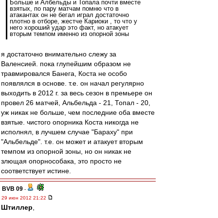
Больше и Албельды и Топала почти вместе
взятых, по пару матчам помню что в
атакантах он не бегал играл достаточно
плотно в отборе, жестче Кариоки , то что у
него хороший удар это факт, но атакует
вторым темпом именно из опорной зоны
я достаточно внимательно слежу за
Валенсией. пока глупейшим образом не
травмировался Банега, Коста не особо
появлялся в основе. т.е. он начал регулярно
выходить в 2012 г. за весь сезон в премьере он
провел 26 матчей, Альбельда - 21, Топал - 20,
уж никак не больше, чем последние оба вместе
взятые. чистого опорника Коста никогда не
исполнял, в лучшем случае "Бараху" при
"Альбельде". т.е. он может и атакует вторым
темпом из опорной зоны, но он никак не
злющая опорнособака, это просто не
соответствует истине.
BVB 09
-
29 июн 2012 21:22
Штиллер
,