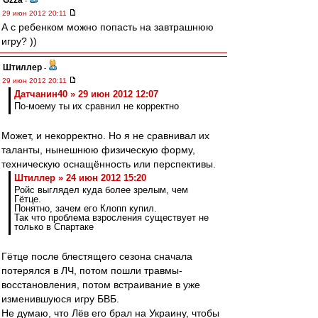
Gzza
-
29 июн 2012 20:11
А с ребенком можно попасть на завтрашнюю
игру? ))
Штиллер
-
29 июн 2012 20:11
Датчанин40 » 29 июн 2012 12:07
По-моему ты их сравнил не корректно
Может, и некорректно. Но я не сравнивал их
таланты, нынешнюю физическую форму,
техническую оснащённость или перспективы.
Штиллер » 24 июн 2012 15:20
Ройс выглядел куда более зрелым, чем
Гётце.
Понятно, зачем его Клопп купил.
Так что проблема взросления существует не
только в Спартаке
Гётце после блестящего сезона сначала
потерялся в ЛЧ, потом пошли травмы-
восстановления, потом встраивание в уже
изменившуюся игру БВБ.
Не думаю, что Лёв его брал на Украину, чтобы