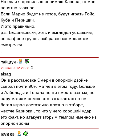
Но если я правильно понимаю Клоппа, то мне
понятно главное.
Если Марио будет не готов, будут играть Ройс,
Куба и Перишич.
И это правильно.
p.s. Блащиковски, хоть и выглядел уставшим,
но на фоне группы всё равно космонавтом
смотрелся.
.
тайцзун
-
29 июн 2012 20:38
alsag
Он в расстановке Эмери в опорной двойке
сыграл почти 90% матчей в этом году. Больше
и Албельды и Топала почти вместе взятых, по
пару матчам помню что в атакантах он не
бегал играл достаточно плотно в отборе,
жестче Кариоки , то что у него хороший удар
это факт, но атакует вторым темпом именно из
опорной зоны
BVB 09
-