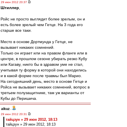
29 июн 2012 20:37
Штиллер
,
Ройс не просто выглядит более зрелым, он и
есть более зрелый чем Гетце. На 3 года его
старше все таки.
Место в основе Дортмунда у Гетце, не
вызывает никаких сомнений.
Только он играет или на правом фланге или в
центре, в прошлом сезоне убирать резко Кубу
или Кагаву, никто бы в здравом уме не стал,
учитывая ту форму в которой они находились
и в какой форме после травмы был Марио.
На сегодняшний день, место в основе Гетце и
Ройса не вызывает никаких сомнений, вопрос в
третьем полузащитнике, там уж варианты от
Кубы до Перишича.
alkuz
-
29 июн 2012 20:31
тайцзун » 29 июн 2012, 18:13
тайцзун » 29 июн 2012, 18:13