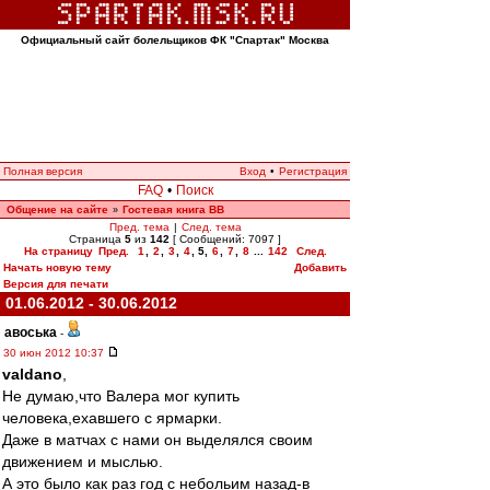
Официальный сайт болельщиков ФК "Спартак" Москва
Полная версия
Вход
•
Регистрация
FAQ
•
Поиск
Общение на сайте
Гостевая книга ВВ
»
Пред. тема
|
След. тема
Страница
5
из
142
[ Сообщений: 7097 ]
На страницу
Пред.
1
,
2
,
3
,
4
,
5
,
6
,
7
,
8
...
142
След.
Начать новую тему
Добавить
Версия для печати
01.06.2012 - 30.06.2012
авоська
-
30 июн 2012 10:37
valdano
,
Не думаю,что Валера мог купить
человека,ехавшего с ярмарки.
Даже в матчах с нами он выделялся своим
движением и мыслью.
А это было как раз год c небольим назад-в