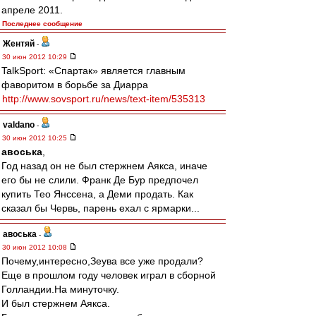
апреле 2011.
Последнее сообщение
Жентяй
-
30 июн 2012 10:29
TalkSport: «Спартак» является главным
фаворитом в борьбе за Диарра
http://www.sovsport.ru/news/text-item/535313
valdano
-
30 июн 2012 10:25
авоська
,
Год назад он не был стержнем Аякса, иначе
его бы не слили. Франк Де Бур предпочел
купить Тео Янссена, а Деми продать. Как
сказал бы Червь, парень ехал с ярмарки...
авоська
-
30 июн 2012 10:08
Почему,интересно,Зеува все уже продали?
Еще в прошлом году человек играл в сборной
Голландии.На минуточку.
И был стержнем Аякса.