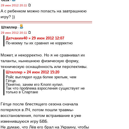
Gzza
-
29 июн 2012 20:11
А с ребенком можно попасть на завтрашнюю
игру? ))
Штиллер
-
29 июн 2012 20:11
Датчанин40 » 29 июн 2012 12:07
По-моему ты их сравнил не корректно
Может, и некорректно. Но я не сравнивал их
таланты, нынешнюю физическую форму,
техническую оснащённость или перспективы.
Штиллер » 24 июн 2012 15:20
Ройс выглядел куда более зрелым, чем
Гётце.
Понятно, зачем его Клопп купил.
Так что проблема взросления существует не
только в Спартаке
Гётце после блестящего сезона сначала
потерялся в ЛЧ, потом пошли травмы-
восстановления, потом встраивание в уже
изменившуюся игру БВБ.
Не думаю, что Лёв его брал на Украину, чтобы