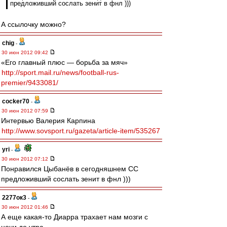
предложивший сослать зенит в фнл )))
А ссылочку можно?
chig
-
30 июн 2012 09:42
«Его главный плюс — борьба за мяч»
http://sport.mail.ru/news/football-rus-
premier/9433081/
cocker70
-
30 июн 2012 07:59
Интервью Валерия Карпина
http://www.sovsport.ru/gazeta/article-item/535267
yri
-
30 июн 2012 07:12
Понравился Цыбанёв в сегодняшнем СС
предложивший сослать зенит в фнл )))
2277ок3
-
30 июн 2012 01:46
А еще какая-то Диарра трахает нам мозги с