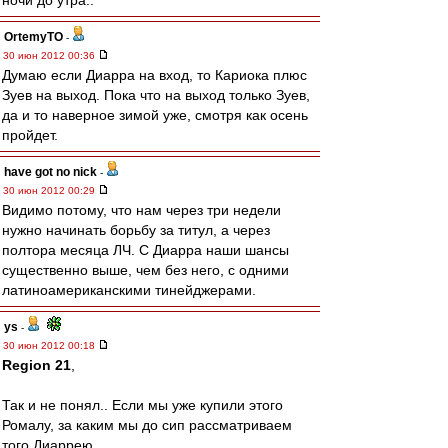
ночи до утра..
OrtemyTO
-
30 июн 2012 00:36
Думаю если Диарра на вход, то Кариока плюс
Зуев на выход. Пока что на выход только Зуев,
да и то наверное зимой уже, смотря как осень
пройдет.
have got no nick
-
30 июн 2012 00:29
Видимо потому, что нам через три недели
нужно начинать борьбу за титул, а через
полтора месяца ЛЧ. С Диарра наши шансы
существенно выше, чем без него, с одними
латиноамериканскими тинейджерами.
ys
-
30 июн 2012 00:18
Region 21
,
Так и не понял.. Если мы уже купили этого
Ромалу, за каким мы до сип рассматриваем
того Диаррею..