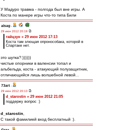
У Мадуро травма - полгода был вне игры. А
Коста по манере игры что-то типа Били
alsag
-
29 июн 2012 20:19
тайцзун » 29 июн 2012 17:13
Коста там злющая опронособака, которой в
Спартаке нет.
это шутка?:))))))
чистые опорники в валенсии топал и
альбельда, коста - атакующий полузащитник,
отличающийся лишь волшебной левой...
73art
-
29 июн 2012 20:13
d_starostin » 29 июн 2012 21:05
поддержу вопрос :)
d_starostin
,
С такой фамилией вход бесплатный :).