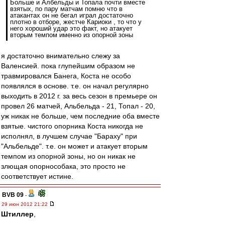
Больше и Албельды и Топала почти вместе
взятых, по пару матчам помню что в
атакантах он не бегал играл достаточно
плотно в отборе, жестче Кариоки , то что у
него хороший удар это факт, но атакует
вторым темпом именно из опорной зоны
я достаточно внимательно слежу за
Валенсией. пока глупейшим образом не
травмировался Банега, Коста не особо
появлялся в основе. т.е. он начал регулярно
выходить в 2012 г. за весь сезон в премьере он
провел 26 матчей, Альбельда - 21, Топал - 20,
уж никак не больше, чем последние оба вместе
взятые. чистого опорника Коста никогда не
исполнял, в лучшем случае "Бараху" при
"Альбельде". т.е. он может и атакует вторым
темпом из опорной зоны, но он никак не
злющая опорнособака, это просто не
соответствует истине.
BVB 09
-
29 июн 2012 21:22
Штиллер
,