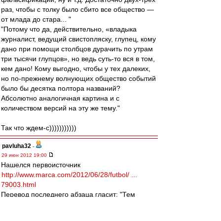
раз, чтобы с толку было сбито все общество —
от млада до стара... "
"Потому что да, действительно, «владыка
журналист, ведущий свистопляску, глупец, кому
дано при помощи столбцов дурачить по утрам
три тысячи глупцов», но ведь суть-то вся в том,
кем дано! Кому выгодно, чтобы у тех далеких,
но по-прежнему волнующих общество событий
было бы десятка полтора названий?
Абсолютно аналогичная картина и с
количеством версий на эту же тему."
Так что ждем-с)))))))))))
pavluha32
-
29 июн 2012 19:00
Нашелся первоисточник
http://www.marca.com/2012/06/28/futbol/ ...
79003.html
Перевод последнего абзаца гласит: "Тем
временем в Италии утверждают, что Милан
заинтересован в приобретении Лассана