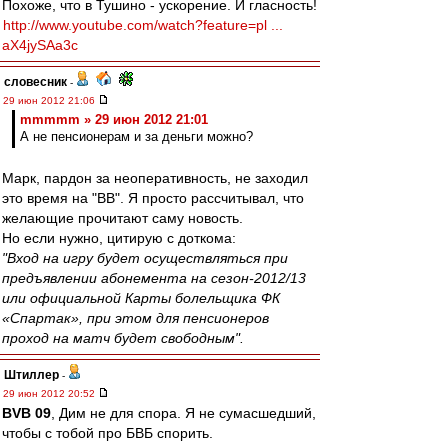
Похоже, что в Тушино - ускорение. И гласность!
http://www.youtube.com/watch?feature=pl ...
aX4jySAa3c
словесник
-
29 июн 2012 21:06
mmmmm » 29 июн 2012 21:01
А не пенсионерам и за деньги можно?
Марк, пардон за неоперативность, не заходил
это время на "ВВ". Я просто рассчитывал, что
желающие прочитают саму новость.
Но если нужно, цитирую с доткома:
"Вход на игру будет осуществляться при
предъявлении абонемента на сезон-2012/13
или официальной Карты болельщика ФК
«Спартак», при этом для пенсионеров
проход на матч будет свободным".
Штиллер
-
29 июн 2012 20:52
BVB 09
, Дим не для спора. Я не сумасшедший,
чтобы с тобой про БВБ спорить.