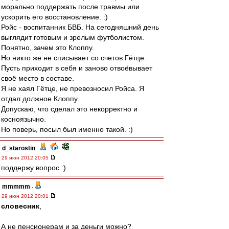
морально поддержать после травмы или
ускорить его восстановление. :)
Ройс - воспитанник БВБ. На сегодняшний день
выглядит готовым и зрелым футболистом.
Понятно, зачем это Клоппу.
Но никто же не списывает со счетов Гётце.
Пусть приходит в себя и заново отвоёвывает
своё место в составе.
Я не хаял Гётце, не превозносил Ройса. Я
отдал должное Клоппу.
Допускаю, что сделал это некорректно и
косноязычно.
Но поверь, посыл был именно такой. :)
d_starostin
-
29 июн 2012 20:05
поддержу вопрос :)
mmmmm
-
29 июн 2012 20:01
словесник
,
А не пенсионерам и за деньги можно?