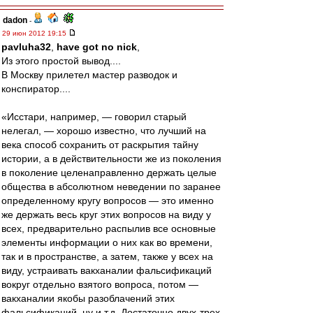
dadon
-
29 июн 2012 19:15
pavluha32
,
have got no nick
,
Из этого простой вывод....
В Москву прилетел мастер разводок и
конспиратор....
«Исстари, например, — говорил старый
нелегал, — хорошо известно, что лучший на
века способ сохранить от раскрытия тайну
истории, а в действительности же из поколения
в поколение целенаправленно держать целые
общества в абсолютном неведении по заранее
определенному кругу вопросов — это именно
же держать весь круг этих вопросов на виду у
всех, предварительно распылив все основные
элементы информации о них как во времени,
так и в пространстве, а затем, также у всех на
виду, устраивать вакханалии фальсификаций
вокруг отдельно взятого вопроса, потом —
вакханалии якобы разоблачений этих
фальсификаций, ну и т.д. Достаточно двух-трех