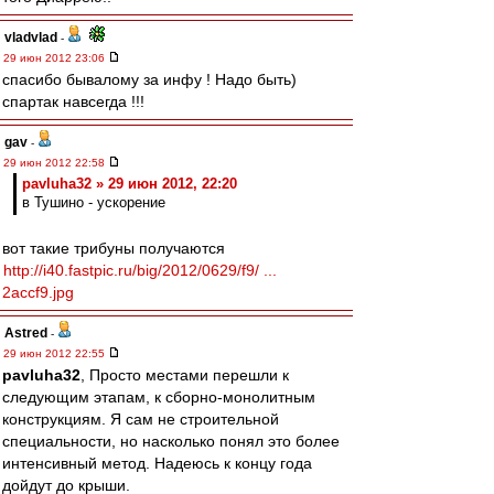
vladvlad
-
29 июн 2012 23:06
спасибо бывалому за инфу ! Надо быть)
спартак навсегда !!!
gav
-
29 июн 2012 22:58
pavluha32 » 29 июн 2012, 22:20
в Тушино - ускорение
вот такие трибуны получаются
http://i40.fastpic.ru/big/2012/0629/f9/ ...
2accf9.jpg
Astred
-
29 июн 2012 22:55
pavluha32
, Просто местами перешли к
следующим этапам, к сборно-монолитным
конструкциям. Я сам не строительной
специальности, но насколько понял это более
интенсивный метод. Надеюсь к концу года
дойдут до крыши.