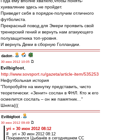
Года ему вполне хватило,чтобы понять-
хуиваляние здесь не пройдет.
Приведет себя в порядок-получим отличного
футболиста.
Прекрасный повод для Эмери проявить свой
тренерский гений и вернуть нам атакующего
полузащитника топ-уровня.
И вернуть Деми в сборную Голландии.
dadon
-
30 июн 2012 10:05
Evilbigfoot
,
http://www.sovsport.ru/gazeta/article-item/535253
Нефутбольная история
"Попробуйте на минутку представить, чисто
теоретически: «Зенит» сослан в ФНЛ. Кто ж его
осмелится сослать – он же памятник…"
Шняга(((
Evilbigfoot
-
30 июн 2012 09:49
yri » 30 июн 2012 08:12
# yri » 30 июн 2012 08:12
Понравился Цыбанёв в сегодняшнем СС