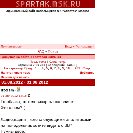
Официальный сайт болельщиков ФК "Спартак" Москва
Полная версия
Вход
•
Регистрация
FAQ
•
Поиск
Общение на сайте
Гостевая книга ВВ
»
Пред. тема
|
След. тема
Страница
7
из
281
[ Сообщений: 14033 ]
На страницу
Пред.
1
...
4
,
5
,
6
,
7
,
8
,
9
,
10
...
281
След.
Начать новую тему
Добавить
Версия для печати
01.08.2012 - 31.08.2012
irod sm
-
31 авг 2012 13:16
То облака, то телевизор плохо влияет
Это о чем?:(
Ладно,парни - кого следующими аналитиками
на понедельник хотите видеть с ВВ?
Нужны двое.