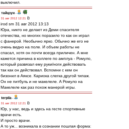
выключил.
тайцзун
-
31 авг 2012 12:21
irod sm 31 авг 2012 13:13
Юра, никто не делает из Деми спасителя
отечества, но многих поразило то как он играл
с фанерой. Необычно ярко. Обычно же его не
очень видно на поле. И объем работы не
спасал, хотя он почти всегда приличен. А мне
кажется причина в коллеге по амплуа - Ромуло,
который развязал ему руки/ноги действовать
так как он действовал. Вспомни с кем он
бизонил в Аяксе. Кариока слегка другой типаж.
Он не питбуль и не макелеле. А Ромуло на
Макелеле как раз похож манерой игры.
terpila
-
31 авг 2012 12:21
Юр, у нас, ведь и здесь на гесте спортивные
врачи есть.
И просто врачи.
А то уж... возникала в сознании пошлая форма: