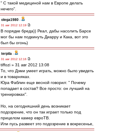
" С такой медициной нам в Европе делать
нечего".
olega1980
-
31 авг 2012 12:19
В порядке бреда)) Реал, дабы насолить Барсе
мог бы нам подкинуть Диарру и Кака, вот это
был бы огонь)
terpila
-
31 авг 2012 12:16
tiffozi » 31 авг 2012 13:08
То, что Дэми умеет играть, можно было увидеть
и в товарняках.
Юра Фаблин еще весной говорил: " Почему
попадает в состав? Все просто: он лучший на
тренировках".
Но, на сегодняшний день возникает
подозрение, что он так играет только под
прицелом камер евроТВ.
Или пусь развеет это подозрение в вокресенье,