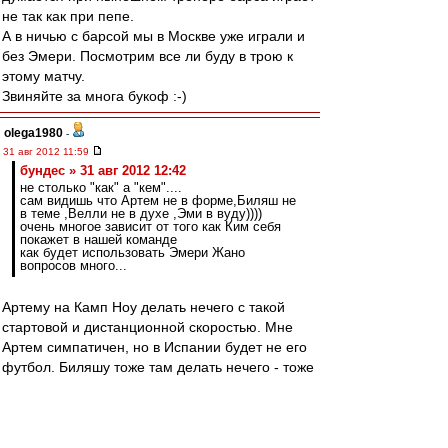
не так как при пепе.
А в ничью с барсой мы в Москве уже играли и
без Эмери. Посмотрим все ли буду в трою к
этому матчу.
Звиняйте за многа букоф :-)
olega1980
-
31 авг 2012 11:59
бундес » 31 авг 2012 12:42
не столько "как" а "кем"....
сам видишь что Артем не в форме,Биляш не
в теме ,Велли не в духе ,Эми в вуду))))
очень многое зависит от того как Ким себя
покажет в нашей команде
как будет использовать Эмери Жано
вопросов много...
Артему на Камп Ноу делать нечего с такой
стартовой и дистанционной скоростью. Мне
Артем симпатичен, но в Испании будет не его
футбол. Биляшу тоже там делать нечего - тоже
нет скорости, паса пока тоже нет.
Ким более желателен, поскольку имеет
неплохой пас, да и вообще "профессор" на
поле. Но если не будет в форме, то трио