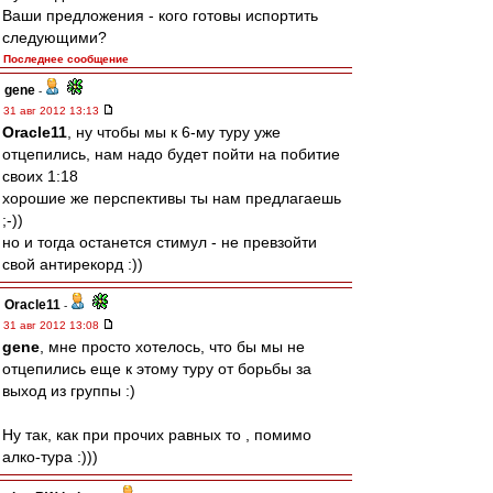
Ваши предложения - кого готовы испортить
следующими?
Последнее сообщение
gene
-
31 авг 2012 13:13
Oracle11
, ну чтобы мы к 6-му туру уже
отцепились, нам надо будет пойти на побитие
своих 1:18
хорошие же перспективы ты нам предлагаешь
;-))
но и тогда останется стимул - не превзойти
свой антирекорд :))
Oracle11
-
31 авг 2012 13:08
gene
, мне просто хотелось, что бы мы не
отцепились еще к этому туру от борьбы за
выход из группы :)
Ну так, как при прочих равных то , помимо
алко-тура :)))