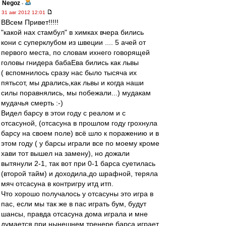
Negoz
-
31 авг 2012 12:01
ВВсем Привет!!!!!
"какой нах стамбул" в химках вчера бились
кони с суперклубом из швеции .... 5 ачей от
первого места, по словам ихнего говорящей
головы гнидера бабаЕва бились как львы
( вспомнилось сразу нас было тысяча их
пятьсот, мы дрались,как львы и когда наши
силы поравнялись, мы побежали...) мудакам
мудачья смерть :-)
Видел барсу в этои году с реалом и с
отсасуной, (отсасуна в прошлом году грохнула
барсу на своем поле) всё шло к поражению и в
этом году ( у барсы играли все по моему кроме
хави тот вышел на замену), но дожали
вытянули 2-1, так вот при 0-1 барса суетилась
(второй тайм) и доходила,до шрафной, теряла
мяч отсасуна в контригру итд итп.
Что хорошо получалось у отсасуны это игра в
пас, если мы так же в пас играть бум, будут
шансы, правда отсасуна дома играла и мне
думается при нынешнем тренере барса играет