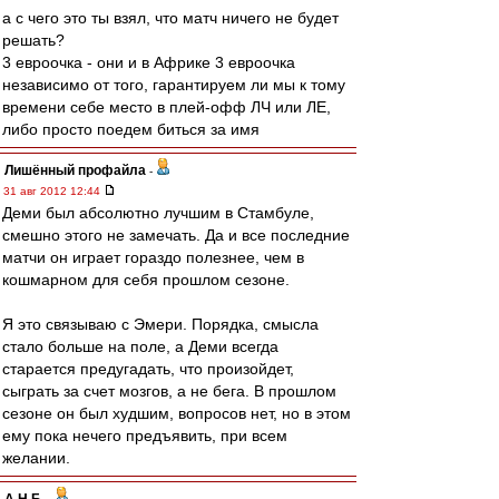
а с чего это ты взял, что матч ничего не будет
решать?
3 евроочка - они и в Африке 3 евроочка
независимо от того, гарантируем ли мы к тому
времени себе место в плей-офф ЛЧ или ЛЕ,
либо просто поедем биться за имя
Лишённый профайла
-
31 авг 2012 12:44
Деми был абсолютно лучшим в Стамбуле,
смешно этого не замечать. Да и все последние
матчи он играет гораздо полезнее, чем в
кошмарном для себя прошлом сезоне.
Я это связываю с Эмери. Порядка, смысла
стало больше на поле, а Деми всегда
старается предугадать, что произойдет,
сыграть за счет мозгов, а не бега. В прошлом
сезоне он был худшим, вопросов нет, но в этом
ему пока нечего предъявить, при всем
желании.