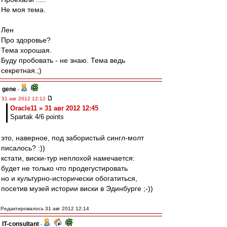
Не моя тема.
Лен
Про здоровье?
Тема хорошая.
Буду пробовать - не знаю. Тема ведь
секретная.;)
gene
-
31 авг 2012 12:12
Oracle11 » 31 авг 2012 12:45
Spartak 4/6 points
это, наверное, под забористый сингл-молт
писалось? :))
кстати, виски-тур неплохой намечается:
будет не только что продегустировать
но и культурно-исторически обогатиться,
посетив музей истории виски в Эдинбурге ;-))
Редактировалось 31 авг 2012 12:14
IT-consultant
-