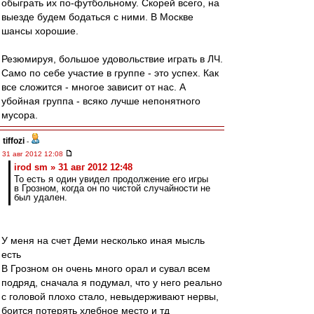
обыграть их по-футбольному. Скорей всего, на
выезде будем бодаться с ними. В Москве
шансы хорошие.
Резюмируя, большое удовольствие играть в ЛЧ.
Само по себе участие в группе - это успех. Как
все сложится - многое зависит от нас. А
убойная группа - всяко лучше непонятного
мусора.
tiffozi
-
31 авг 2012 12:08
irod sm » 31 авг 2012 12:48
То есть я один увидел продолжение его игры
в Грозном, когда он по чистой случайности не
был удален.
У меня на счет Деми несколько иная мысль
есть
В Грозном он очень много орал и сувал всем
подряд, сначала я подумал, что у него реально
с головой плохо стало, невыдерживают нервы,
боится потерять хлебное место и тд