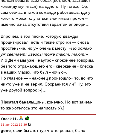
нельзя вешать всех собак (вот, мол, заставил
команду мучиться) на одного. Ну ты же, Юр,
сам сейчас в такой команде работаешь, где у
кого-то может случиться значимый прокол –
именно из-за отсутствия гарантии априори…
Впрочем, в той песне, которую дважды
процитировал, есть и такие строчки — снова
простенькие, но уж очень к месту: «
Но однако
уж светает: Звёзды тоже тают, тают!
»
И о Деми мы уже «наутро» спокойнее говорим,
без того отражающего его «сверкание» блеска
в наших глазах, что был «ночью».
Но главное — «наконец произошло» то, во что
никто уже и не верил. Сохранится ли? Ну, это
уже другой вопрос :-)…
[Накатал банальщины, конечно. Но вот зачем-
то же хотелось это написать :-).]
Oracle11
-
31 авг 2012 12:36
gene
, если бы этот тур что то решал, было