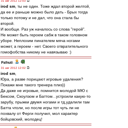
31 авг 2012 12:03
irod sm
, ты не один. Тоже ждал второй желтой,
да ее и раньше можно было дать - Брых тогда
только потому и не дал, что она стала бы
второй.
И вообще. Раз уж началось со слова "герой".
Не может быть героем сабж в таком головном
уборе. Неплохим пинателем мяча ногами
может, а героем - нет. Своего отвратительного
гомофобства никому не навязываю :)
Pafnuti
-
31 авг 2012 12:02
irod sm
,
Юра, а разве порицают игровые удаления?
Покажи мне такого тренера плиз))
Да даже не игровые, помнится молодой МЮ с
Бексом, Скоулзом и Баттом...устроили какую-то
зарубу, прыжки двумя ногами и тд,удалили там
Батта чтоли, но после игры тот чуть ли не
похвалу от Ферги получил, мол характер
бойцовский, молодец!