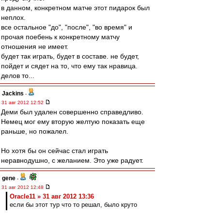
в данном, конкретном матче этот пидарок был
неплох.
все остальное "до", "после", "во время" и
прочая поебень к конкретному матчу
отношения не имеет.
будет так играть, будет в составе. не будет,
пойдет и сядет на то, что ему так нравица.
делов то...
Jackins
-
31 авг 2012 12:52
Деми был удален совершенно справедливо.
Немец мог ему вторую желтую показать еще
раньше, но пожалел.
Но хотя бы он сейчас стал играть
неравнодушно, с желанием. Это уже радует.
gene
-
31 авг 2012 12:48
Oracle11 » 31 авг 2012 13:36
если бы этот тур что то решал, было круто