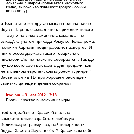
локально лидером (получается несколько
криво, тк пока что повышает градус борьбы
не по делу)
tiffozi
, а мне вот другая мысля пришла насчёт
Зеува. Парень осознал, что с приходом нового
ГТ ему отчётливо замаячила команда " на
выход". С учётом прихода Ромуло, Чельстрема,
наличия Кариоки, подпирающих паспортов. И
никто особо держать такого товарисча с
ннслабой з/пл на лавке не собирается . Так где
лучше всего себя выставить для продажи, как
не в главном европейском клубном турнире ?
Засветился на ТВ, при хорошем раскладе -
свинтил, да ещё и деньги сохранил.
irod sm » 31 авг 2012 13:13
Ебать - Красича выключил из игры.
irod sm
, забавно. Красич банально
самостоятельно заработал любимую
Великовскую травму - задней поверхности
бедра. Заслуга Зеува в чём ? Красич сам себя