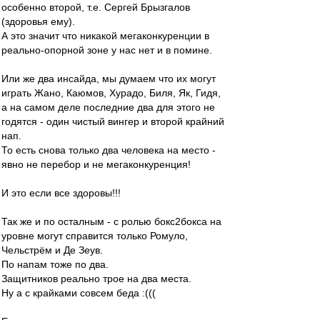
особенно второй, т.е. Сергей Брызгалов
(здоровья ему).
А это значит что никакой мегаконкуренции в
реально-опорной зоне у нас нет и в помине.
Или же два инсайда, мы думаем что их могут
играть Жано, Каюмов, Хурадо, Биля, Як, Гидя,
а на самом деле последние два для этого не
годятся - один чистый вингер и второй крайний
нап.
То есть снова только два человека на место -
явно не перебор и не мегаконкуренция!
И это если все здоровы!!!
Так же и по осталным - с ролью бокс2бокса на
уровне могут справится только Ромуло,
Чельстрём и Де Зеув.
По напам тоже по два.
Защитников реально трое на два места.
Ну а с крайками совсем беда :(((