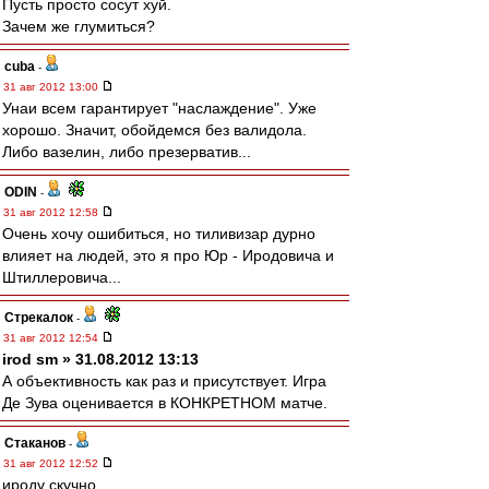
Пусть просто сосут хуй.
Зачем же глумиться?
cuba
-
31 авг 2012 13:00
Унаи всем гарантирует "наслаждение". Уже
хорошо. Значит, обойдемся без валидола.
Либо вазелин, либо презерватив...
ODIN
-
31 авг 2012 12:58
Очень хочу ошибиться, но тиливизар дурно
влияет на людей, это я про Юр - Иродовича и
Штиллеровича...
Стрекалок
-
31 авг 2012 12:54
irod sm » 31.08.2012 13:13
А объективность как раз и присутствует. Игра
Де Зува оценивается в КОНКРЕТНОМ матче.
Cтаканов
-
31 авг 2012 12:52
ироду скучно.