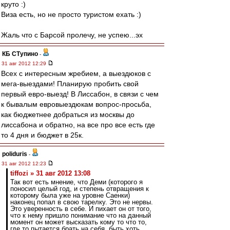
круто :)
Виза есть, но не просто туристом ехать :)
Жаль что с Барсой пролечу, не успею...эх
КБ СТупино
-
31 авг 2012 12:29
Всех с интересным жребием, а выездюков с
мега-выездами! Планирую пробить свой
первый евро-выезд! В Лиссабон, в связи с чем
к бывалым евровыездюкам вопрос-просьба,
как бюджетнее добраться из москвы до
лиссабона и обратно, на все про все есть где
то 4 дня и бюджет в 25к.
poliduris
-
31 авг 2012 12:23
tiffozi » 31 авг 2012 13:08
Так вот есть мнение, что Деми (которого я
поносил целый год, и степень отвращения к
которому была уже на уровне Саенки)
наконец попал в свою тарелку. Это не нервы.
Это уверенность в себе. И пихает он от того,
что к нему пришло понимание что на данный
момент он может высказать кому то что то,
где то пытается брать на себя, быть хоть