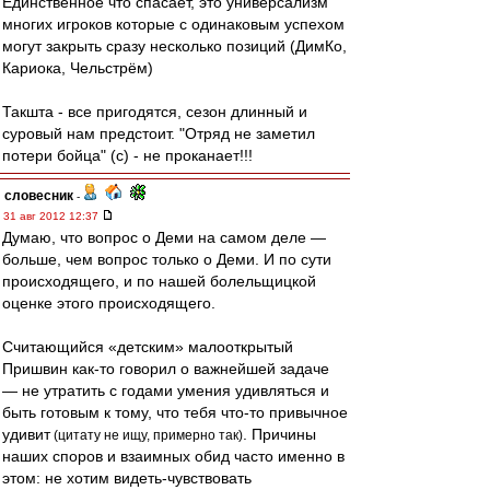
Единственное что спасает, это универсализм
многих игроков которые с одинаковым успехом
могут закрыть сразу несколько позиций (ДимКо,
Кариока, Чельстрём)
Такшта - все пригодятся, сезон длинный и
суровый нам предстоит. "Отряд не заметил
потери бойца" (с) - не проканает!!!
словесник
-
31 авг 2012 12:37
Думаю, что вопрос о Деми на самом деле —
больше, чем вопрос только о Деми. И по сути
происходящего, и по нашей болельщицкой
оценке этого происходящего.
Считающийся «детским» малооткрытый
Пришвин как-то говорил о важнейшей задаче
— не утратить с годами умения удивляться и
быть готовым к тому, что тебя что-то привычное
удивит
. Причины
(цитату не ищу, примерно так)
наших споров и взаимных обид часто именно в
этом: не хотим видеть-чувствовать