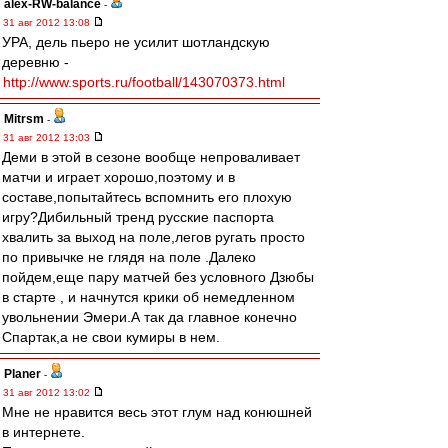
alex-RW-balance
-
31 авг 2012 13:08
УРА, дель пьеро не усилит шотландскую
деревню -
http://www.sports.ru/football/143070373.html
Mitrsm
-
31 авг 2012 13:03
Деми в этой в сезоне вообще непроваливает
матчи и играет хорошо,поэтому и в
составе,попытайтесь вспомнить его плохую
игру?Дибильный тренд русские паспорта
хвалить за выход на поле,легов ругать просто
по привычке не глядя на поле .Далеко
пойдем,еще пару матчей без условного Дзюбы
в старте , и начнутся крики об немедленном
увольнении Эмери.А так да главное конечно
Спартак,а не свои кумиры в нем.
Planer
-
31 авг 2012 13:02
Мне не нравится весь этот глум над конюшней
в интернете.