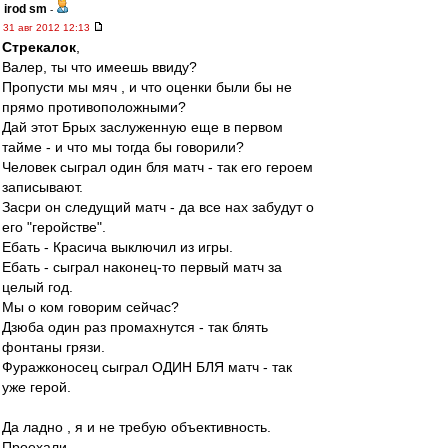
irod sm
-
31 авг 2012 12:13
Стрекалок
,
Валер, ты что имеешь ввиду?
Пропусти мы мяч , и что оценки были бы не
прямо противоположными?
Дай этот Брых заслуженную еще в первом
тайме - и что мы тогда бы говорили?
Человек сыграл один бля матч - так его героем
записывают.
Засри он следущий матч - да все нах забудут о
его "геройстве".
Ебать - Красича выключил из игры.
Ебать - сыграл наконец-то первый матч за
целый год.
Мы о ком говорим сейчас?
Дзюба один раз промахнутся - так блять
фонтаны грязи.
Фуражконосец сыграл ОДИН БЛЯ матч - так
уже герой.
Да ладно , я и не требую объективность.
Проехали .....