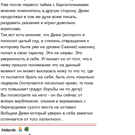
Уже после первого тайма с барсеточниками
мнение поменялось в другую сторону. Деми
продолжал в том же духе всем пихать,
раздавать указания и играл довольно
агрессиво.
Так вот есть мнение, что Деми (которого я
поносил целый год, и степень отвращения к
которому была уже на уровне Саенки) наконец
попал в свою тарелку. Это не нервы. Это
уверенность в себе. И пихает он от того, что к
нему пришло понимание что на данный
момент он может высказать кому то что то, где
то пытается брать на себя, быть хоть локально
лидером (получается несколько криво, тк пока
что повышает градус борьбы не по делу)
Вы посмотрите на него - он бы сейчас от
всяких верблюмом, эльмов и кержаковых с
березуцкими сухого места не оставил
Вобщем Деми который уверен в себе заметно
отличается от того латентного...
Abilardo
-