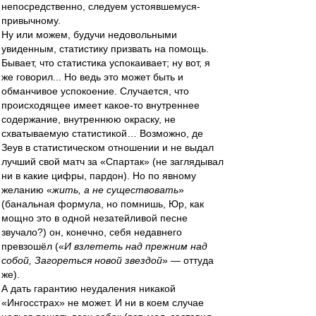
непосредственно, следуем устоявшемуся-
привычному.
Ну или можем, будучи недовольными
увиденным, статистику призвать на помощь.
Бывает, что статистика успокаивает; ну вот, я
же говорил... Но ведь это может быть и
обманчивое успокоение. Случается, что
происходящее имеет какое-то внутреннее
содержание, внутреннюю окраску, не
схватываемую статистикой… Возможно, де
Зеув в статистическом отношении и не выдал
лучший свой матч за «Спартак» (не заглядывал
ни в какие цифры, пардон). Но по явному
желанию «
жить, а не существовать
»
(банальная формула, но помнишь, Юр, как
мощно это в одной незатейливой песне
звучало?) он, конечно, себя недавнего
превзошёл («
И взлететь над прежним над
собой, Загореться новой звездой
» — оттуда
же).
А дать гарантию неудаления никакой
«Ингосстрах» не может. И ни в коем случае