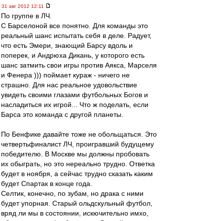
31 авг 2012 12:11
По группе в ЛЧ.
С Барселоной все понятно. Для команды это
реальный шанс испытать себя в деле. Радует,
что есть Эмери, знающий Барсу вдоль и
поперек, и Андрюха Дикань, у которого есть
шанс затмить свои игры против Аякса, Марселя
и Фенера ))) поймает кураж - ничего не
страшно. Для нас реальное удовольствие
увидеть своими глазами футбольных Богов и
насладиться их игрой... Что ж поделать, если
Барса это команда с другой планеты.
По Бенфике давайте тоже не обольщаться. Это
четвертьфиналист ЛЧ, проигравший будущему
победителю. В Москве мы должны пробовать
их обыграть, но это нереально трудно. Ответка
будет в ноября, а сейчас трудно сказать каким
будет Спартак в конце года.
Селтик, конечно, по зубам, но драка с ними
будет упорная. Старый ольдскульный футбол,
вряд ли мы в состоянии, искючительно имхо,