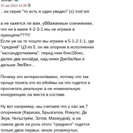
А.Н.Б.
-
31 авг 2012 12:39
...из серии "то есть я один увидел" (с) irod sm
а не кажется ли вам, уВВажаемые сокнижники,
что ни в какие 4-2-3-1 мы не играем в
принципе???!!!
Если уж на то пошло мы играем в 5-1-2-1-1, где
"средний" ЦЗ из 5, он же опорник в исполнении
"кассандротакжика", перед ним бокс2бокс,
далее два инсайда, над ними Дзюба/Ари и
дальше Эм/Вел...
Почему это интересно/важно, потому что так
проще понять кто из обоймы на что годится и
просчитать реальную а не номинальную
конкуренцию на места в составе.
Ну вот например, мы считаем что у нас аж 7
опорников (Кариока, Брызгалов, Ромуло, Де
Зеув, Чельстрём, Зотов, Махмудов), а на
самом деле на роль этого "среднего" годятся
только двое первых, мною упомянутых,