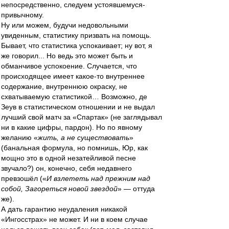
непосредственно, следуем устоявшемуся-
привычному.
Ну или можем, будучи недовольными
увиденным, статистику призвать на помощь.
Бывает, что статистика успокаивает; ну вот, я
же говорил... Но ведь это может быть и
обманчивое успокоение. Случается, что
происходящее имеет какое-то внутреннее
содержание, внутреннюю окраску, не
схватываемую статистикой… Возможно, де
Зеув в статистическом отношении и не выдал
лучший свой матч за «Спартак» (не заглядывал
ни в какие цифры, пардон). Но по явному
желанию «
жить, а не существовать
»
(банальная формула, но помнишь, Юр, как
мощно это в одной незатейливой песне
звучало?) он, конечно, себя недавнего
превзошёл («
И взлететь над прежним над
собой, Загореться новой звездой
» — оттуда
же).
А дать гарантию неудаления никакой
«Ингосстрах» не может. И ни в коем случае