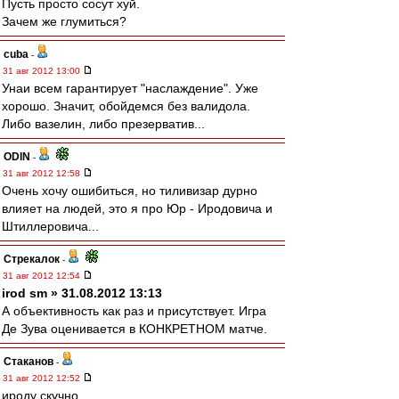
Пусть просто сосут хуй.
Зачем же глумиться?
cuba
-
31 авг 2012 13:00
Унаи всем гарантирует "наслаждение". Уже
хорошо. Значит, обойдемся без валидола.
Либо вазелин, либо презерватив...
ODIN
-
31 авг 2012 12:58
Очень хочу ошибиться, но тиливизар дурно
влияет на людей, это я про Юр - Иродовича и
Штиллеровича...
Стрекалок
-
31 авг 2012 12:54
irod sm » 31.08.2012 13:13
А объективность как раз и присутствует. Игра
Де Зува оценивается в КОНКРЕТНОМ матче.
Cтаканов
-
31 авг 2012 12:52
ироду скучно.