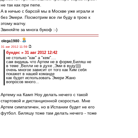
не так как при пепе.
А в ничью с барсой мы в Москве уже играли и
без Эмери. Посмотрим все ли буду в трою к
этому матчу.
Звиняйте за многа букоф :-)
olega1980
-
31 авг 2012 11:59
бундес » 31 авг 2012 12:42
не столько "как" а "кем"....
сам видишь что Артем не в форме,Биляш не
в теме ,Велли не в духе ,Эми в вуду))))
очень многое зависит от того как Ким себя
покажет в нашей команде
как будет использовать Эмери Жано
вопросов много...
Артему на Камп Ноу делать нечего с такой
стартовой и дистанционной скоростью. Мне
Артем симпатичен, но в Испании будет не его
футбол. Биляшу тоже там делать нечего - тоже
нет скорости, паса пока тоже нет.
Ким более желателен, поскольку имеет
неплохой пас, да и вообще "профессор" на
поле. Но если не будет в форме, то трио