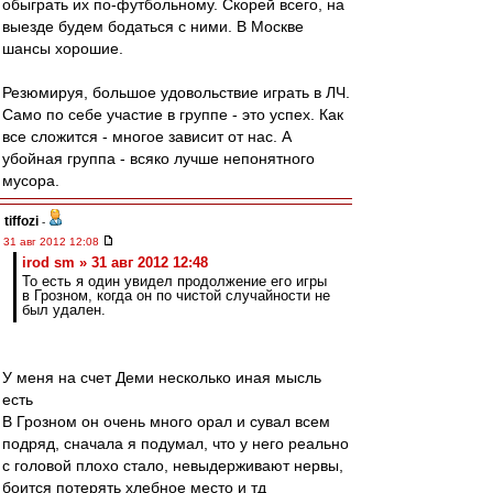
обыграть их по-футбольному. Скорей всего, на
выезде будем бодаться с ними. В Москве
шансы хорошие.
Резюмируя, большое удовольствие играть в ЛЧ.
Само по себе участие в группе - это успех. Как
все сложится - многое зависит от нас. А
убойная группа - всяко лучше непонятного
мусора.
tiffozi
-
31 авг 2012 12:08
irod sm » 31 авг 2012 12:48
То есть я один увидел продолжение его игры
в Грозном, когда он по чистой случайности не
был удален.
У меня на счет Деми несколько иная мысль
есть
В Грозном он очень много орал и сувал всем
подряд, сначала я подумал, что у него реально
с головой плохо стало, невыдерживают нервы,
боится потерять хлебное место и тд