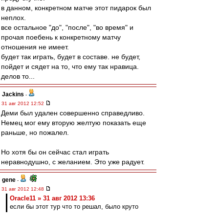
в данном, конкретном матче этот пидарок был
неплох.
все остальное "до", "после", "во время" и
прочая поебень к конкретному матчу
отношения не имеет.
будет так играть, будет в составе. не будет,
пойдет и сядет на то, что ему так нравица.
делов то...
Jackins
-
31 авг 2012 12:52
Деми был удален совершенно справедливо.
Немец мог ему вторую желтую показать еще
раньше, но пожалел.
Но хотя бы он сейчас стал играть
неравнодушно, с желанием. Это уже радует.
gene
-
31 авг 2012 12:48
Oracle11 » 31 авг 2012 13:36
если бы этот тур что то решал, было круто