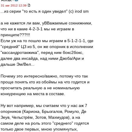
А.Н.Б.
-
31 авг 2012 12:39
...из серии "то есть я один увидел" (с) irod sm
а не кажется ли вам, уВВажаемые сокнижники,
что ни в какие 4-2-3-1 мы не играем в
принципе???!!!
Если уж на то пошло мы играем в 5-1-2-1-1, где
"средний" ЦЗ из 5, он же опорник в исполнении
"кассандротакжика", перед ним бокс2бокс,
далее два инсайда, над ними Дзюба/Ари и
дальше Эм/Вел...
Почему это интересно/важно, потому что так
проще понять кто из обоймы на что годится и
просчитать реальную а не номинальную
конкуренцию на места в составе.
Ну вот например, мы считаем что у нас аж 7
опорников (Кариока, Брызгалов, Ромуло, Де
Зеув, Чельстрём, Зотов, Махмудов), а на
самом деле на роль этого "среднего" годятся
только двое первых, мною упомянутых,