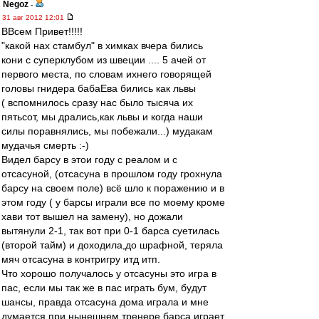
Negoz
-
31 авг 2012 12:01
ВВсем Привет!!!!!
"какой нах стамбул" в химках вчера бились
кони с суперклубом из швеции .... 5 ачей от
первого места, по словам ихнего говорящей
головы гнидера бабаЕва бились как львы
( вспомнилось сразу нас было тысяча их
пятьсот, мы дрались,как львы и когда наши
силы поравнялись, мы побежали...) мудакам
мудачья смерть :-)
Видел барсу в этои году с реалом и с
отсасуной, (отсасуна в прошлом году грохнула
барсу на своем поле) всё шло к поражению и в
этом году ( у барсы играли все по моему кроме
хави тот вышел на замену), но дожали
вытянули 2-1, так вот при 0-1 барса суетилась
(второй тайм) и доходила,до шрафной, теряла
мяч отсасуна в контригру итд итп.
Что хорошо получалось у отсасуны это игра в
пас, если мы так же в пас играть бум, будут
шансы, правда отсасуна дома играла и мне
думается при нынешнем тренере барса играет