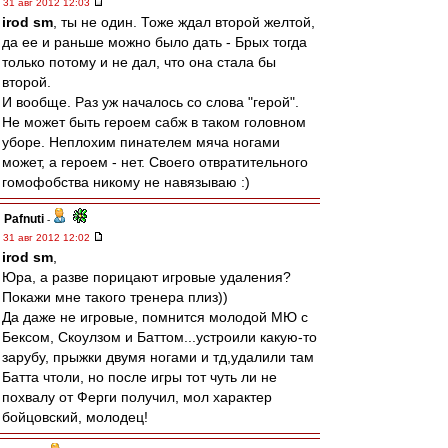
31 авг 2012 12:03
irod sm
, ты не один. Тоже ждал второй желтой,
да ее и раньше можно было дать - Брых тогда
только потому и не дал, что она стала бы
второй.
И вообще. Раз уж началось со слова "герой".
Не может быть героем сабж в таком головном
уборе. Неплохим пинателем мяча ногами
может, а героем - нет. Своего отвратительного
гомофобства никому не навязываю :)
Pafnuti
-
31 авг 2012 12:02
irod sm
,
Юра, а разве порицают игровые удаления?
Покажи мне такого тренера плиз))
Да даже не игровые, помнится молодой МЮ с
Бексом, Скоулзом и Баттом...устроили какую-то
зарубу, прыжки двумя ногами и тд,удалили там
Батта чтоли, но после игры тот чуть ли не
похвалу от Ферги получил, мол характер
бойцовский, молодец!