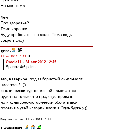
Не моя тема.
Лен
Про здоровье?
Тема хорошая.
Буду пробовать - не знаю. Тема ведь
секретная.;)
gene
-
31 авг 2012 12:12
Oracle11 » 31 авг 2012 12:45
Spartak 4/6 points
это, наверное, под забористый сингл-молт
писалось? :))
кстати, виски-тур неплохой намечается:
будет не только что продегустировать
но и культурно-исторически обогатиться,
посетив музей истории виски в Эдинбурге ;-))
Редактировалось 31 авг 2012 12:14
IT-consultant
-