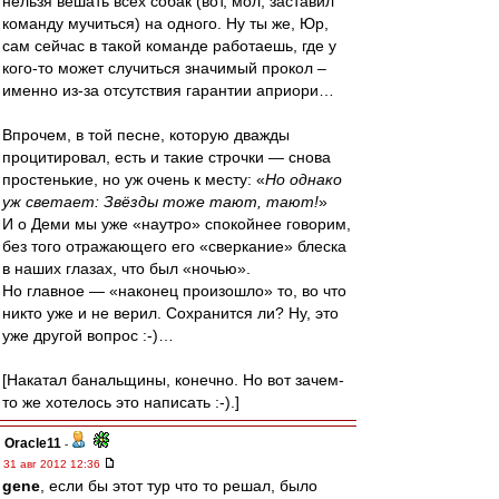
нельзя вешать всех собак (вот, мол, заставил
команду мучиться) на одного. Ну ты же, Юр,
сам сейчас в такой команде работаешь, где у
кого-то может случиться значимый прокол –
именно из-за отсутствия гарантии априори…
Впрочем, в той песне, которую дважды
процитировал, есть и такие строчки — снова
простенькие, но уж очень к месту: «
Но однако
уж светает: Звёзды тоже тают, тают!
»
И о Деми мы уже «наутро» спокойнее говорим,
без того отражающего его «сверкание» блеска
в наших глазах, что был «ночью».
Но главное — «наконец произошло» то, во что
никто уже и не верил. Сохранится ли? Ну, это
уже другой вопрос :-)…
[Накатал банальщины, конечно. Но вот зачем-
то же хотелось это написать :-).]
Oracle11
-
31 авг 2012 12:36
gene
, если бы этот тур что то решал, было