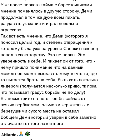
Уже после первого тайма с барсеточниками
мнение поменялось в другую сторону. Деми
продолжал в том же духе всем пихать,
раздавать указания и играл довольно
агрессиво.
Так вот есть мнение, что Деми (которого я
поносил целый год, и степень отвращения к
которому была уже на уровне Саенки) наконец
попал в свою тарелку. Это не нервы. Это
уверенность в себе. И пихает он от того, что к
нему пришло понимание что на данный
момент он может высказать кому то что то, где
то пытается брать на себя, быть хоть локально
лидером (получается несколько криво, тк пока
что повышает градус борьбы не по делу)
Вы посмотрите на него - он бы сейчас от
всяких верблюмом, эльмов и кержаковых с
березуцкими сухого места не оставил
Вобщем Деми который уверен в себе заметно
отличается от того латентного...
Abilardo
-