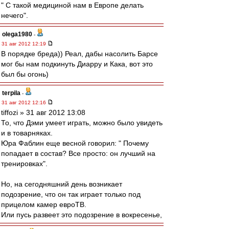
" С такой медициной нам в Европе делать
нечего".
olega1980
-
31 авг 2012 12:19
В порядке бреда)) Реал, дабы насолить Барсе
мог бы нам подкинуть Диарру и Кака, вот это
был бы огонь)
terpila
-
31 авг 2012 12:16
tiffozi » 31 авг 2012 13:08
То, что Дэми умеет играть, можно было увидеть
и в товарняках.
Юра Фаблин еще весной говорил: " Почему
попадает в состав? Все просто: он лучший на
тренировках".
Но, на сегодняшний день возникает
подозрение, что он так играет только под
прицелом камер евроТВ.
Или пусь развеет это подозрение в вокресенье,