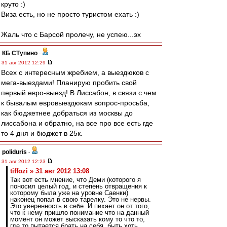
круто :)
Виза есть, но не просто туристом ехать :)
Жаль что с Барсой пролечу, не успею...эх
КБ СТупино
-
31 авг 2012 12:29
Всех с интересным жребием, а выездюков с
мега-выездами! Планирую пробить свой
первый евро-выезд! В Лиссабон, в связи с чем
к бывалым евровыездюкам вопрос-просьба,
как бюджетнее добраться из москвы до
лиссабона и обратно, на все про все есть где
то 4 дня и бюджет в 25к.
poliduris
-
31 авг 2012 12:23
tiffozi » 31 авг 2012 13:08
Так вот есть мнение, что Деми (которого я
поносил целый год, и степень отвращения к
которому была уже на уровне Саенки)
наконец попал в свою тарелку. Это не нервы.
Это уверенность в себе. И пихает он от того,
что к нему пришло понимание что на данный
момент он может высказать кому то что то,
где то пытается брать на себя, быть хоть