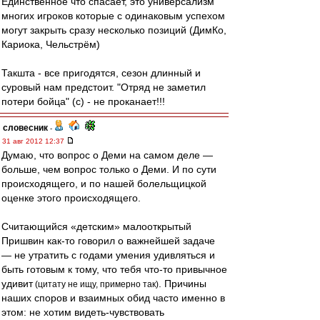
Единственное что спасает, это универсализм
многих игроков которые с одинаковым успехом
могут закрыть сразу несколько позиций (ДимКо,
Кариока, Чельстрём)
Такшта - все пригодятся, сезон длинный и
суровый нам предстоит. "Отряд не заметил
потери бойца" (с) - не проканает!!!
словесник
-
31 авг 2012 12:37
Думаю, что вопрос о Деми на самом деле —
больше, чем вопрос только о Деми. И по сути
происходящего, и по нашей болельщицкой
оценке этого происходящего.
Считающийся «детским» малооткрытый
Пришвин как-то говорил о важнейшей задаче
— не утратить с годами умения удивляться и
быть готовым к тому, что тебя что-то привычное
удивит
. Причины
(цитату не ищу, примерно так)
наших споров и взаимных обид часто именно в
этом: не хотим видеть-чувствовать