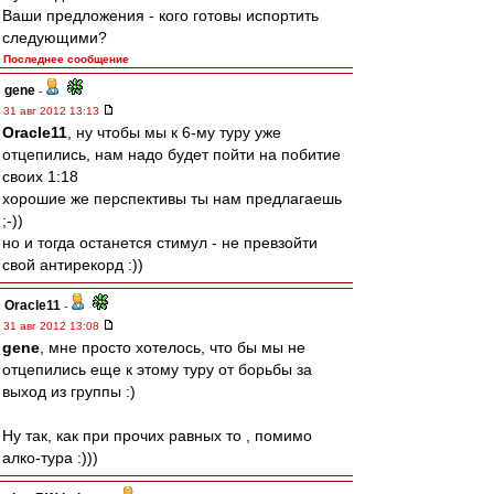
Ваши предложения - кого готовы испортить
следующими?
Последнее сообщение
gene
-
31 авг 2012 13:13
Oracle11
, ну чтобы мы к 6-му туру уже
отцепились, нам надо будет пойти на побитие
своих 1:18
хорошие же перспективы ты нам предлагаешь
;-))
но и тогда останется стимул - не превзойти
свой антирекорд :))
Oracle11
-
31 авг 2012 13:08
gene
, мне просто хотелось, что бы мы не
отцепились еще к этому туру от борьбы за
выход из группы :)
Ну так, как при прочих равных то , помимо
алко-тура :)))