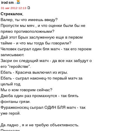
irod sm
-
31 авг 2012 12:13
Стрекалок
,
Валер, ты что имеешь ввиду?
Пропусти мы мяч , и что оценки были бы не
прямо противоположными?
Дай этот Брых заслуженную еще в первом
тайме - и что мы тогда бы говорили?
Человек сыграл один бля матч - так его героем
записывают.
Засри он следущий матч - да все нах забудут о
его "геройстве".
Ебать - Красича выключил из игры.
Ебать - сыграл наконец-то первый матч за
целый год.
Мы о ком говорим сейчас?
Дзюба один раз промахнутся - так блять
фонтаны грязи.
Фуражконосец сыграл ОДИН БЛЯ матч - так
уже герой.
Да ладно , я и не требую объективность.
Проехали .....