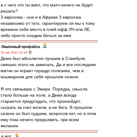
а с чего это ты взял, что матч ничего не будет
решать?
3 евроочка - они и в Африке 3 евроочка
независимо от того, гарантируем ли мы к тому
времени себе место в плей-офф ЛЧ или ЛЕ,
либо просто поедем биться за имя
Лишённый профайла
-
31 авг 2012 12:44
Деми был абсолютно лучшим в Стамбуле,
смешно этого не замечать. Да и все последние
матчи он играет гораздо полезнее, чем в
кошмарном для себя прошлом сезоне.
Я это связываю с Эмери. Порядка, смысла
стало больше на поле, а Деми всегда
старается предугадать, что произойдет,
сыграть за счет мозгов, а не бега. В прошлом
сезоне он был худшим, вопросов нет, но в этом
ему пока нечего предъявить, при всем
желании.