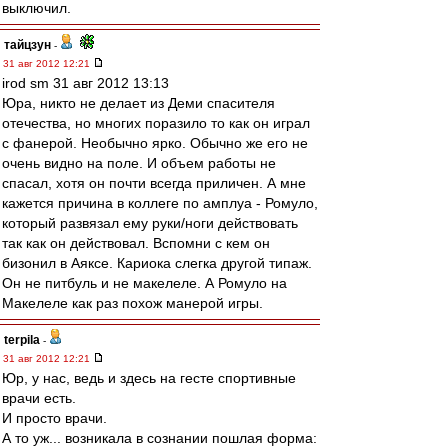
выключил.
тайцзун
-
31 авг 2012 12:21
irod sm 31 авг 2012 13:13
Юра, никто не делает из Деми спасителя
отечества, но многих поразило то как он играл
с фанерой. Необычно ярко. Обычно же его не
очень видно на поле. И объем работы не
спасал, хотя он почти всегда приличен. А мне
кажется причина в коллеге по амплуа - Ромуло,
который развязал ему руки/ноги действовать
так как он действовал. Вспомни с кем он
бизонил в Аяксе. Кариока слегка другой типаж.
Он не питбуль и не макелеле. А Ромуло на
Макелеле как раз похож манерой игры.
terpila
-
31 авг 2012 12:21
Юр, у нас, ведь и здесь на гесте спортивные
врачи есть.
И просто врачи.
А то уж... возникала в сознании пошлая форма: