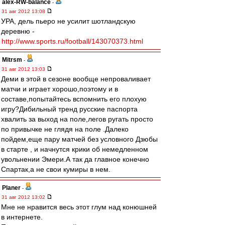
alex-RW-balance
-
31 авг 2012 13:08
УРА, дель пьеро не усилит шотландскую
деревню -
http://www.sports.ru/football/143070373.html
Mitrsm
-
31 авг 2012 13:03
Деми в этой в сезоне вообще непроваливает
матчи и играет хорошо,поэтому и в
составе,попытайтесь вспомнить его плохую
игру?Дибильный тренд русские паспорта
хвалить за выход на поле,легов ругать просто
по привычке не глядя на поле .Далеко
пойдем,еще пару матчей без условного Дзюбы
в старте , и начнутся крики об немедленном
увольнении Эмери.А так да главное конечно
Спартак,а не свои кумиры в нем.
Planer
-
31 авг 2012 13:02
Мне не нравится весь этот глум над конюшней
в интернете.