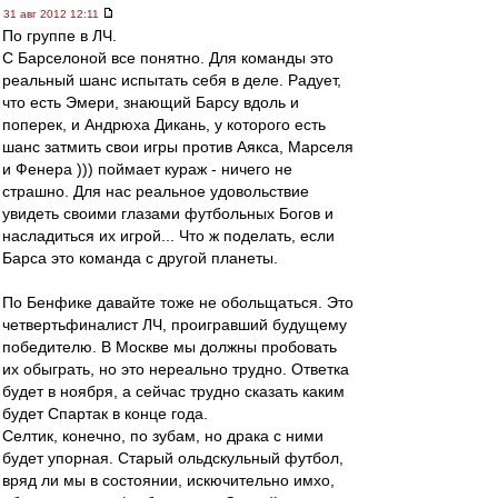
31 авг 2012 12:11
По группе в ЛЧ.
С Барселоной все понятно. Для команды это
реальный шанс испытать себя в деле. Радует,
что есть Эмери, знающий Барсу вдоль и
поперек, и Андрюха Дикань, у которого есть
шанс затмить свои игры против Аякса, Марселя
и Фенера ))) поймает кураж - ничего не
страшно. Для нас реальное удовольствие
увидеть своими глазами футбольных Богов и
насладиться их игрой... Что ж поделать, если
Барса это команда с другой планеты.
По Бенфике давайте тоже не обольщаться. Это
четвертьфиналист ЛЧ, проигравший будущему
победителю. В Москве мы должны пробовать
их обыграть, но это нереально трудно. Ответка
будет в ноября, а сейчас трудно сказать каким
будет Спартак в конце года.
Селтик, конечно, по зубам, но драка с ними
будет упорная. Старый ольдскульный футбол,
вряд ли мы в состоянии, искючительно имхо,