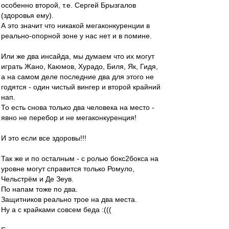
особенно второй, т.е. Сергей Брызгалов
(здоровья ему).
А это значит что никакой мегаконкуренции в
реально-опорной зоне у нас нет и в помине.
Или же два инсайда, мы думаем что их могут
играть Жано, Каюмов, Хурадо, Биля, Як, Гидя,
а на самом деле последние два для этого не
годятся - один чистый вингер и второй крайний
нап.
То есть снова только два человека на место -
явно не перебор и не мегаконкуренция!
И это если все здоровы!!!
Так же и по осталным - с ролью бокс2бокса на
уровне могут справится только Ромуло,
Чельстрём и Де Зеув.
По напам тоже по два.
Защитников реально трое на два места.
Ну а с крайками совсем беда :(((