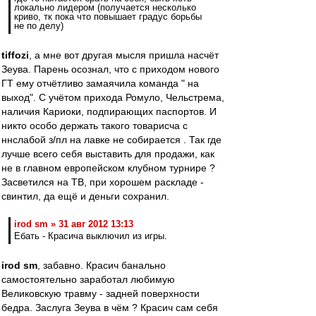
локально лидером (получается несколько
криво, тк пока что повышает градус борьбы
не по делу)
tiffozi
, а мне вот другая мысля пришла насчёт
Зеува. Парень осознал, что с приходом нового
ГТ ему отчётливо замаячила команда " на
выход". С учётом прихода Ромуло, Чельстрема,
наличия Кариоки, подпирающих паспортов. И
никто особо держать такого товарисча с
ннслабой з/пл на лавке не собирается . Так где
лучше всего себя выставить для продажи, как
не в главном европейском клубном турнире ?
Засветился на ТВ, при хорошем раскладе -
свинтил, да ещё и деньги сохранил.
irod sm » 31 авг 2012 13:13
Ебать - Красича выключил из игры.
irod sm
, забавно. Красич банально
самостоятельно заработал любимую
Великовскую травму - задней поверхности
бедра. Заслуга Зеува в чём ? Красич сам себя