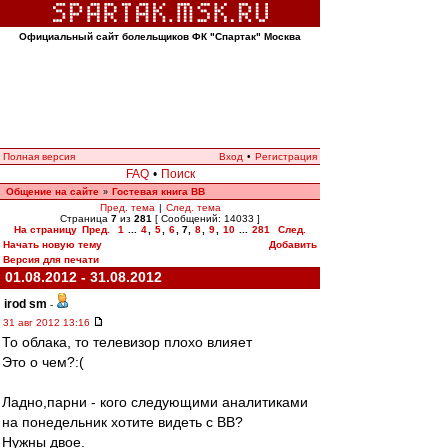
Официальный сайт болельщиков ФК "Спартак" Москва
Полная версия
Вход
•
Регистрация
FAQ
•
Поиск
Общение на сайте
Гостевая книга ВВ
»
Пред. тема
|
След. тема
Страница
7
из
281
[ Сообщений: 14033 ]
На страницу
Пред.
1
...
4
,
5
,
6
,
7
,
8
,
9
,
10
...
281
След.
Начать новую тему
Добавить
Версия для печати
01.08.2012 - 31.08.2012
irod sm
-
31 авг 2012 13:16
То облака, то телевизор плохо влияет
Это о чем?:(
Ладно,парни - кого следующими аналитиками
на понедельник хотите видеть с ВВ?
Нужны двое.