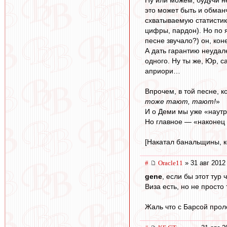
это может быть и обман
схватываемую статистик
цифры, пардон). Но по
песне звучало?) он, кон
А дать гарантию неудале
одного. Ну ты же, Юр, с
априори…
Впрочем, в той песне, к
тоже тают, тают!
»
И о Деми мы уже «наутр
Но главное — «наконец п
[Накатал банальщины, ко
#
Oracle11
» 31 авг 2012
gene
, если бы этот тур 
Виза есть, но не просто 
Жаль что с Барсой проле