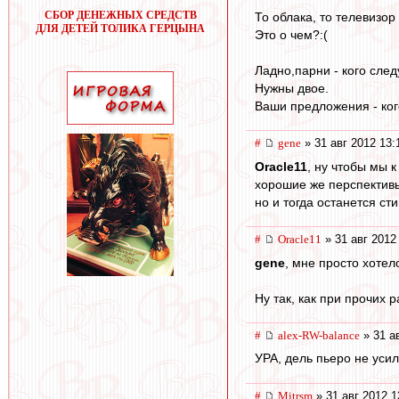
СБОР ДЕНЕЖНЫХ СРЕДСТВ
То облака, то телевизор
ДЛЯ ДЕТЕЙ ТОЛИКА ГЕРЦЫНА
Это о чем?:(
Ладно,парни - кого сле
Нужны двое.
Ваши предложения - ко
#
gene
» 31 авг 2012 13:
Oracle11
, ну чтобы мы 
хорошие же перспективы
но и тогда останется сти
#
Oracle11
» 31 авг 2012
gene
, мне просто хотел
Ну так, как при прочих р
#
alex-RW-balance
» 31 а
УРА, дель пьеро не уси
#
Mitrsm
» 31 авг 2012 1