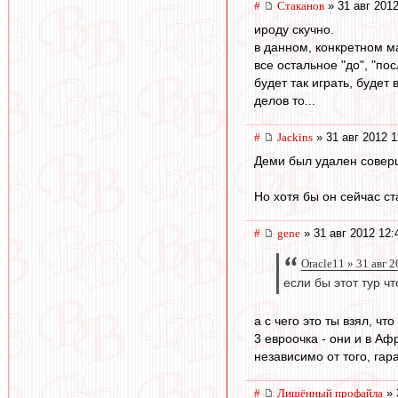
#
Cтаканов
» 31 авг 2012
ироду скучно.
в данном, конкретном м
все остальное "до", "по
будет так играть, будет 
делов то...
#
Jackins
» 31 авг 2012 1
Деми был удален совер
Но хотя бы он сейчас ст
#
gene
» 31 авг 2012 12:
Oracle11 » 31 авг 
если бы этот тур ч
а с чего это ты взял, чт
3 евроочка - они и в Аф
независимо от того, га
#
Лишённый профайла
» 