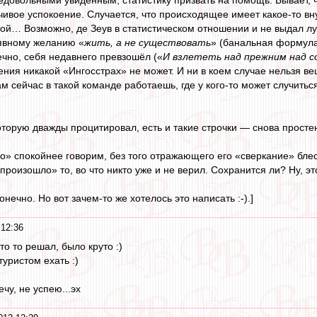
чивое успокоение. Случается, что происходящее имеет какое-то в
ой… Возможно, де Зеув в статистическом отношении и не выдал луч
 явному желанию «
жить, а не существовать
» (банальная формула
ечно, себя недавнего превзошёл («
И взлететь над прежним над со
ния никакой «Ингосстрах» не может. И ни в коем случае нельзя веш
ам сейчас в такой команде работаешь, где у кого-то может случить
оторую дважды процитировал, есть и такие строчки — снова простень
о» спокойнее говорим, без того отражающего его «сверкание» блес
роизошло» то, во что никто уже и не верил. Сохранится ли? Ну, эт
нечно. Но вот зачем-то же хотелось это написать :-).]
 12:36
что то решал, было круто :)
туристом ехать :)
чу, не успею...эх