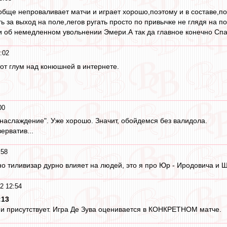
ообще непроваливает матчи и играет хорошо,поэтому и в составе,
ть за выход на поле,легов ругать просто по привычке не глядя на 
ики об немедленном увольнении Эмери.А так да главное конечно Спа
:02
тот глум над конюшней в интернете.
00
"наслаждение". Уже хорошо. Значит, обойдемся без валидола.
ерватив...
:58
но тиливизар дурно влияет на людей, это я про Юр - Иродовича и Ш
2 12:54
:13
з и присутствует. Игра Де Зува оценивается в КОНКРЕТНОМ матче.