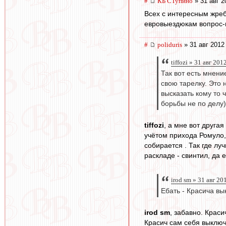
#
КБ СТупино
» 31 авг 2
Всех с интересным жреб
евровыездюкам вопрос-пр
#
poliduris
» 31 авг 2012
tiffozi » 31 авг 201
Так вот есть мнени
свою тарелку. Это 
высказать кому то 
борьбы не по делу)
tiffozi
, а мне вот друга
учётом прихода Ромуло,
собирается . Так где лу
раскладе - свинтил, да 
irod sm » 31 авг 20
Ебать - Красича вы
irod sm
, забавно. Крас
Красич сам себя выключ