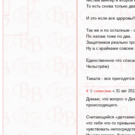
чистый вингер и второй 
То есть снова только дв
И это если все здоровы!!
Так же и по осталным - 
По напам тоже по два.
Защитников реально тро
Ну а с крайками совсем б
Единственное что спаса
Чельстрём)
Такшта - все пригодятся
#
словесник
» 31 авг 201
Думаю, что вопрос о Де
происходящего.
Считающийся «детским» 
что тебя что-то привычн
чувствовать непосредст
Ну или можем, будучи не