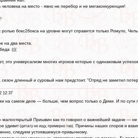
крайний нап.
а человека на место - явно не перебор и не мегаконкуренция!
!
с ролью бокс2бокса на уровне могут справится только Ромуло, Чель
е на два места.
еда :(((
ет, это универсализм многих игроков которые с одинаковым успехом
, сезон длинный и суровый нам предстоит. "Отряд не заметил потери
2 12:37
ми на самом деле — больше, чем вопрос только о Деми. И по сути
малооткрытый Пришвин как-то говорил о важнейшей задаче — не ут
ое удивит
. Причины наших споров и взаи
(цитату не ищу, примерно так)
венно, следуем устоявшемуся-привычному.
довольными увиденным, статистику призвать на помощь. Бывает, что