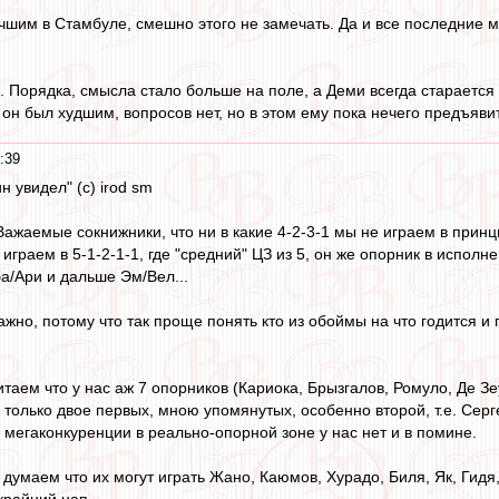
шим в Стамбуле, смешно этого не замечать. Да и все последние м
 Порядка, смысла стало больше на поле, а Деми всегда старается пр
он был худшим, вопросов нет, но в этом ему пока нечего предъяви
:39
ин увидел" (с) irod sm
Важаемые сокнижники, что ни в какие 4-2-3-1 мы не играем в принц
играем в 5-1-2-1-1, где "средний" ЦЗ из 5, он же опорник в исполн
а/Ари и дальше Эм/Вел...
ажно, потому что так проще понять кто из обоймы на что годится 
таем что у нас аж 7 опорников (Кариока, Брызгалов, Ромуло, Де Зе
я только двое первых, мною упомянутых, особенно второй, т.е. Серг
й мегаконкуренции в реально-опорной зоне у нас нет и в помине.
думаем что их могут играть Жано, Каюмов, Хурадо, Биля, Як, Гидя,