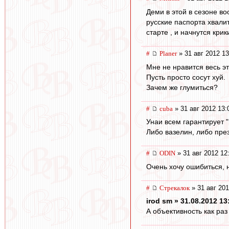
Деми в этой в сезоне в
русские паспорта хвали
старте , и начнутся кр
#
Planer
» 31 авг 2012 13
Мне не нравится весь э
Пусть просто сосут хуй.
Зачем же глумиться?
#
cuba
» 31 авг 2012 13:
Унаи всем гарантирует 
Либо вазелин, либо през
#
ODIN
» 31 авг 2012 12
Очень хочу ошибиться, 
#
Стрекалок
» 31 авг 201
irod sm » 31.08.2012 13
А объективность как ра