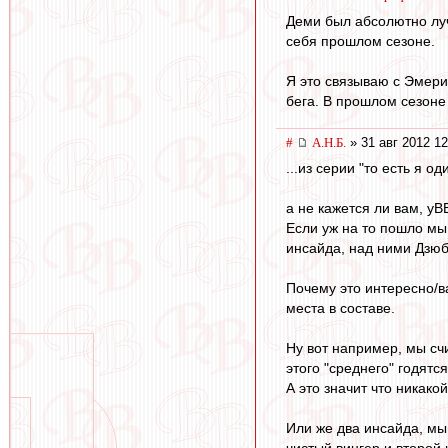
Деми был абсолютно луч
себя прошлом сезоне.
Я это связываю с Эмери.
бега. В прошлом сезоне 
#
А.Н.Б.
» 31 авг 2012 12
...из серии "то есть я од
а не кажется ли вам, уВ
Если уж на то пошло мы 
инсайда, над ними Дзюб
Почему это интересно/в
места в составе.
Ну вот например, мы счи
этого "среднего" годятс
А это значит что никако
Или же два инсайда, мы 