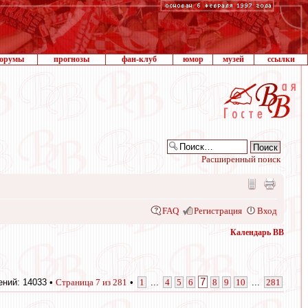
орумы
прогнозы
фан-клуб
юмор
музей
ссылки
Расширенный поиск
FAQ
Регистрация
Вход
Календарь ВВ
7
ний: 14033 •
Страница
7
из
281
•
1
...
4
5
6
8
9
10
...
281