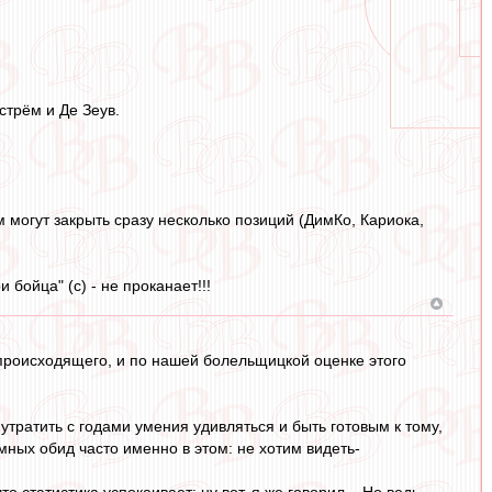
стрём и Де Зеув.
 могут закрыть сразу несколько позиций (ДимКо, Кариока,
 бойца" (с) - не проканает!!!
 происходящего, и по нашей болельщицкой оценке этого
ратить с годами умения удивляться и быть готовым к тому,
мных обид часто именно в этом: не хотим видеть-
 статистика успокаивает; ну вот, я же говорил... Но ведь