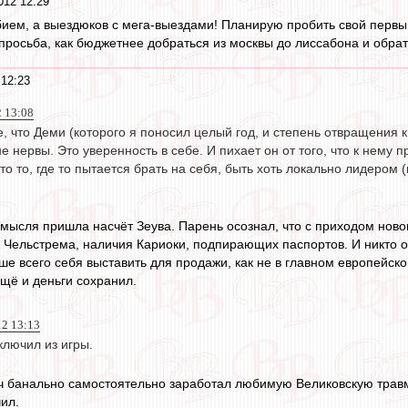
012 12:29
ием, а выездюков с мега-выездами! Планирую пробить свой первый
осьба, как бюджетнее добраться из москвы до лиссабона и обратно,
 12:23
2 13:08
е, что Деми (которого я поносил целый год, и степень отвращения 
не нервы. Это уверенность в себе. И пихает он от того, что к нем
что то, где то пытается брать на себя, быть хоть локально лидером 
я мысля пришла насчёт Зеува. Парень осознал, что с приходом ново
 Чельстрема, наличия Кариоки, подпирающих паспортов. И никто ос
чше всего себя выставить для продажи, как не в главном европейс
ещё и деньги сохранил.
12 13:13
ключил из игры.
ич банально самостоятельно заработал любимую Великовскую травму
ил.