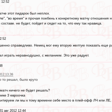
 12:52
атче этот пидарок был неплох.
сле", "во время" и прочая поебень к конкретному матчу отношения н
в составе. не будет, пойдет и сядет на то, что ему так нравица.
2:52
шенно справедливо. Немец мог ему вторую желтую показать еще р
ал играть неравнодушно, с желанием. Это уже радует.
48
2012 13:36
то то решал, было круто
о матч ничего не будет решать?
рике 3 евроочка
рантируем ли мы к тому времени себе место в плей-офф ЛЧ или ЛЕ,
31 авг 2012 12:44