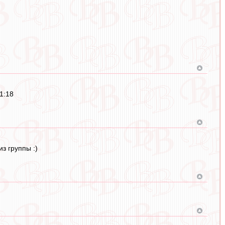
1:18
з группы :)