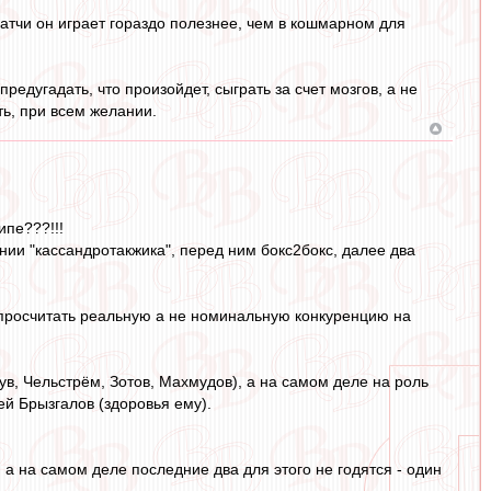
атчи он играет гораздо полезнее, чем в кошмарном для
едугадать, что произойдет, сыграть за счет мозгов, а не
ть, при всем желании.
ипе???!!!
ении "кассандротакжика", перед ним бокс2бокс, далее два
и просчитать реальную а не номинальную конкуренцию на
ув, Чельстрём, Зотов, Махмудов), а на самом деле на роль
ей Брызгалов (здоровья ему).
 а на самом деле последние два для этого не годятся - один