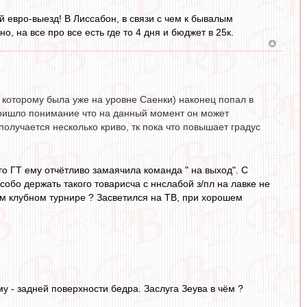
 евро-выезд! В Лиссабон, в связи с чем к бывалым
 на все про все есть где то 4 дня и бюджет в 25к.
к которому была уже на уровне Саенки) наконец попал в
у пришло понимание что на данный момент он может
(получается несколько криво, тк пока что повышает градус
го ГТ ему отчётливо замаячила команда " на выход". С
обо держать такого товарисча с ннслабой з/пл на лавке не
ком клубном турнире ? Засветился на ТВ, при хорошем
 - задней поверхности бедра. Заслуга Зеува в чём ?