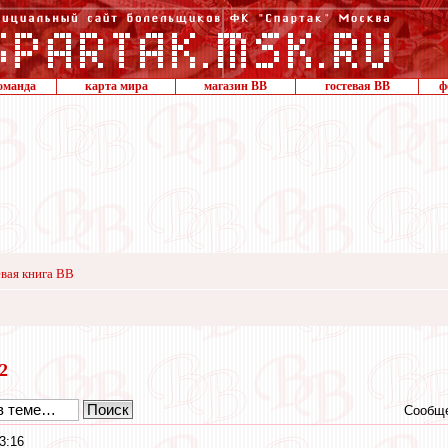
оманда
карта мира
магазин ВВ
гостевая ВВ
ф
вая книга ВВ
12
Сообще
3:16