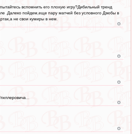
попытайтесь вспомнить его плохую игру?Дибильный тренд
поле .Далеко пойдем,еще пару матчей без условного Дзюбы в
ртак,а не свои кумиры в нем.
тиллеровича...