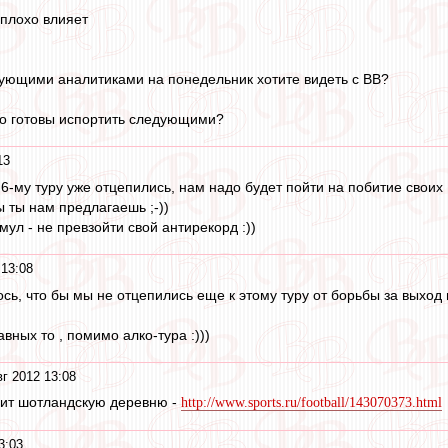
 плохо влияет
дующими аналитиками на понедельник хотите видеть с ВВ?
го готовы испортить следующими?
13
к 6-му туру уже отцепились, нам надо будет пойти на побитие своих 
 ты нам предлагаешь ;-))
мул - не превзойти свой антирекорд :))
 13:08
ось, что бы мы не отцепились еще к этому туру от борьбы за выход и
авных то , помимо алко-тура :)))
вг 2012 13:08
лит шотландскую деревню -
http://www.sports.ru/football/143070373.html
3:03