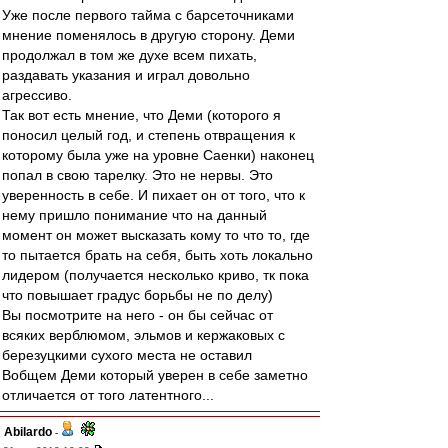
Уже после первого тайма с барсеточниками
мнение поменялось в другую сторону. Деми
продолжал в том же духе всем пихать,
раздавать указания и играл довольно
агрессиво.
Так вот есть мнение, что Деми (которого я
поносил целый год, и степень отвращения к
которому была уже на уровне Саенки) наконец
попал в свою тарелку. Это не нервы. Это
уверенность в себе. И пихает он от того, что к
нему пришло понимание что на данный
момент он может высказать кому то что то, где
то пытается брать на себя, быть хоть локально
лидером (получается несколько криво, тк пока
что повышает градус борьбы не по делу)
Вы посмотрите на него - он бы сейчас от
всяких верблюмом, эльмов и кержаковых с
березуцкими сухого места не оставил
Вобщем Деми который уверен в себе заметно
отличается от того латентного...
Abilardo
-