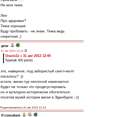
Не моя тема.
Лен
Про здоровье?
Тема хорошая.
Буду пробовать - не знаю. Тема ведь
секретная.;)
gene
-
31 авг 2012 12:12
Oracle11 » 31 авг 2012 12:45
Spartak 4/6 points
это, наверное, под забористый сингл-молт
писалось? :))
кстати, виски-тур неплохой намечается:
будет не только что продегустировать
но и культурно-исторически обогатиться,
посетив музей истории виски в Эдинбурге ;-))
Редактировалось 31 авг 2012 12:14
IT-consultant
-