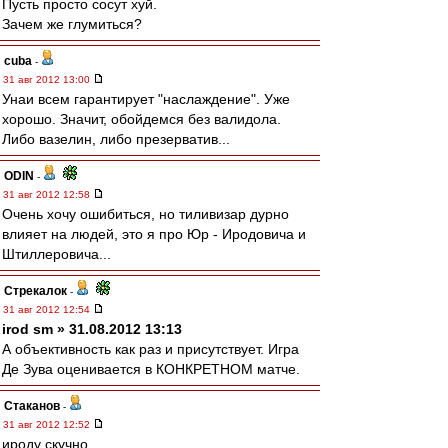
Пусть просто сосут хуй.
Зачем же глумиться?
cuba
-
31 авг 2012 13:00
Унаи всем гарантирует "наслаждение". Уже
хорошо. Значит, обойдемся без валидола.
Либо вазелин, либо презерватив...
ODIN
-
31 авг 2012 12:58
Очень хочу ошибиться, но тиливизар дурно
влияет на людей, это я про Юр - Иродовича и
Штиллеровича...
Стрекалок
-
31 авг 2012 12:54
irod sm » 31.08.2012 13:13
А объективность как раз и присутствует. Игра
Де Зува оценивается в КОНКРЕТНОМ матче.
Cтаканов
-
31 авг 2012 12:52
ироду скучно.