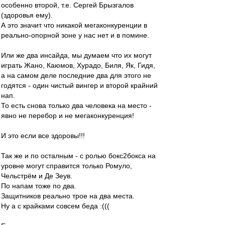
особенно второй, т.е. Сергей Брызгалов
(здоровья ему).
А это значит что никакой мегаконкуренции в
реально-опорной зоне у нас нет и в помине.
Или же два инсайда, мы думаем что их могут
играть Жано, Каюмов, Хурадо, Биля, Як, Гидя,
а на самом деле последние два для этого не
годятся - один чистый вингер и второй крайний
нап.
То есть снова только два человека на место -
явно не перебор и не мегаконкуренция!
И это если все здоровы!!!
Так же и по осталным - с ролью бокс2бокса на
уровне могут справится только Ромуло,
Чельстрём и Де Зеув.
По напам тоже по два.
Защитников реально трое на два места.
Ну а с крайками совсем беда :(((