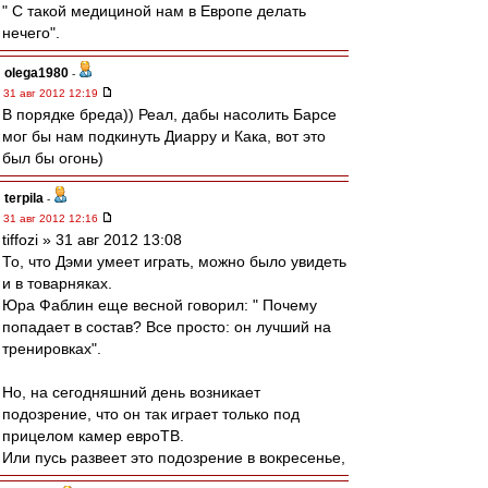
" С такой медициной нам в Европе делать
нечего".
olega1980
-
31 авг 2012 12:19
В порядке бреда)) Реал, дабы насолить Барсе
мог бы нам подкинуть Диарру и Кака, вот это
был бы огонь)
terpila
-
31 авг 2012 12:16
tiffozi » 31 авг 2012 13:08
То, что Дэми умеет играть, можно было увидеть
и в товарняках.
Юра Фаблин еще весной говорил: " Почему
попадает в состав? Все просто: он лучший на
тренировках".
Но, на сегодняшний день возникает
подозрение, что он так играет только под
прицелом камер евроТВ.
Или пусь развеет это подозрение в вокресенье,