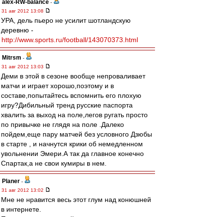
alex-RW-balance
-
31 авг 2012 13:08
УРА, дель пьеро не усилит шотландскую
деревню -
http://www.sports.ru/football/143070373.html
Mitrsm
-
31 авг 2012 13:03
Деми в этой в сезоне вообще непроваливает
матчи и играет хорошо,поэтому и в
составе,попытайтесь вспомнить его плохую
игру?Дибильный тренд русские паспорта
хвалить за выход на поле,легов ругать просто
по привычке не глядя на поле .Далеко
пойдем,еще пару матчей без условного Дзюбы
в старте , и начнутся крики об немедленном
увольнении Эмери.А так да главное конечно
Спартак,а не свои кумиры в нем.
Planer
-
31 авг 2012 13:02
Мне не нравится весь этот глум над конюшней
в интернете.