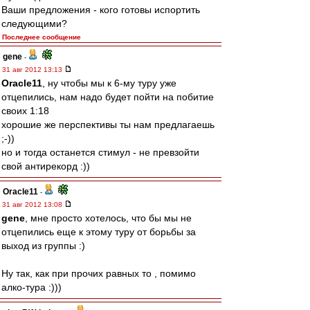
Ваши предложения - кого готовы испортить
следующими?
Последнее сообщение
gene
-
31 авг 2012 13:13
Oracle11
, ну чтобы мы к 6-му туру уже
отцепились, нам надо будет пойти на побитие
своих 1:18
хорошие же перспективы ты нам предлагаешь
;-))
но и тогда останется стимул - не превзойти
свой антирекорд :))
Oracle11
-
31 авг 2012 13:08
gene
, мне просто хотелось, что бы мы не
отцепились еще к этому туру от борьбы за
выход из группы :)
Ну так, как при прочих равных то , помимо
алко-тура :)))