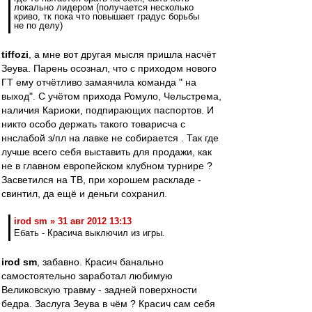
локально лидером (получается несколько
криво, тк пока что повышает градус борьбы
не по делу)
tiffozi
, а мне вот другая мысля пришла насчёт
Зеува. Парень осознал, что с приходом нового
ГТ ему отчётливо замаячила команда " на
выход". С учётом прихода Ромуло, Чельстрема,
наличия Кариоки, подпирающих паспортов. И
никто особо держать такого товарисча с
ннслабой з/пл на лавке не собирается . Так где
лучше всего себя выставить для продажи, как
не в главном европейском клубном турнире ?
Засветился на ТВ, при хорошем раскладе -
свинтил, да ещё и деньги сохранил.
irod sm » 31 авг 2012 13:13
Ебать - Красича выключил из игры.
irod sm
, забавно. Красич банально
самостоятельно заработал любимую
Великовскую травму - задней поверхности
бедра. Заслуга Зеува в чём ? Красич сам себя