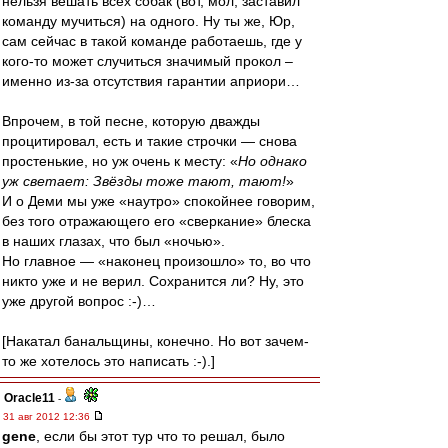
нельзя вешать всех собак (вот, мол, заставил
команду мучиться) на одного. Ну ты же, Юр,
сам сейчас в такой команде работаешь, где у
кого-то может случиться значимый прокол –
именно из-за отсутствия гарантии априори…
Впрочем, в той песне, которую дважды
процитировал, есть и такие строчки — снова
простенькие, но уж очень к месту: «
Но однако
уж светает: Звёзды тоже тают, тают!
»
И о Деми мы уже «наутро» спокойнее говорим,
без того отражающего его «сверкание» блеска
в наших глазах, что был «ночью».
Но главное — «наконец произошло» то, во что
никто уже и не верил. Сохранится ли? Ну, это
уже другой вопрос :-)…
[Накатал банальщины, конечно. Но вот зачем-
то же хотелось это написать :-).]
Oracle11
-
31 авг 2012 12:36
gene
, если бы этот тур что то решал, было