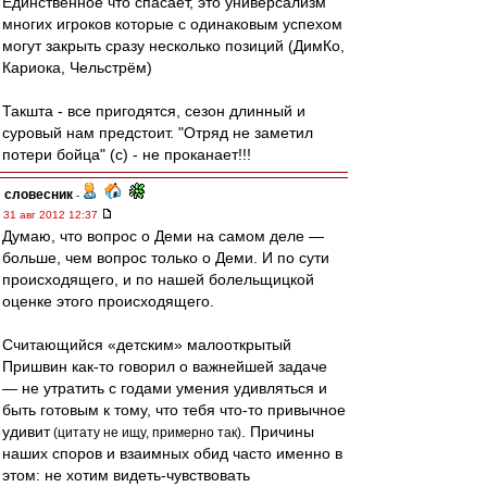
Единственное что спасает, это универсализм
многих игроков которые с одинаковым успехом
могут закрыть сразу несколько позиций (ДимКо,
Кариока, Чельстрём)
Такшта - все пригодятся, сезон длинный и
суровый нам предстоит. "Отряд не заметил
потери бойца" (с) - не проканает!!!
словесник
-
31 авг 2012 12:37
Думаю, что вопрос о Деми на самом деле —
больше, чем вопрос только о Деми. И по сути
происходящего, и по нашей болельщицкой
оценке этого происходящего.
Считающийся «детским» малооткрытый
Пришвин как-то говорил о важнейшей задаче
— не утратить с годами умения удивляться и
быть готовым к тому, что тебя что-то привычное
удивит
. Причины
(цитату не ищу, примерно так)
наших споров и взаимных обид часто именно в
этом: не хотим видеть-чувствовать