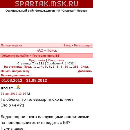
Официальный сайт болельщиков ФК "Спартак" Москва
Полная версия
Вход
•
Регистрация
FAQ
•
Поиск
Общение на сайте
Гостевая книга ВВ
»
Пред. тема
|
След. тема
Страница
7
из
281
[ Сообщений: 14033 ]
На страницу
Пред.
1
...
4
,
5
,
6
,
7
,
8
,
9
,
10
...
281
След.
Начать новую тему
Добавить
Версия для печати
01.08.2012 - 31.08.2012
irod sm
-
31 авг 2012 13:16
То облака, то телевизор плохо влияет
Это о чем?:(
Ладно,парни - кого следующими аналитиками
на понедельник хотите видеть с ВВ?
Нужны двое.