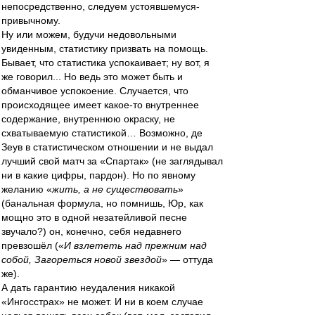
непосредственно, следуем устоявшемуся-
привычному.
Ну или можем, будучи недовольными
увиденным, статистику призвать на помощь.
Бывает, что статистика успокаивает; ну вот, я
же говорил... Но ведь это может быть и
обманчивое успокоение. Случается, что
происходящее имеет какое-то внутреннее
содержание, внутреннюю окраску, не
схватываемую статистикой… Возможно, де
Зеув в статистическом отношении и не выдал
лучший свой матч за «Спартак» (не заглядывал
ни в какие цифры, пардон). Но по явному
желанию «
жить, а не существовать
»
(банальная формула, но помнишь, Юр, как
мощно это в одной незатейливой песне
звучало?) он, конечно, себя недавнего
превзошёл («
И взлететь над прежним над
собой, Загореться новой звездой
» — оттуда
же).
А дать гарантию неудаления никакой
«Ингосстрах» не может. И ни в коем случае