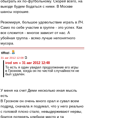
обыграть их по-футбольному. Скорей всего, на
выезде будем бодаться с ними. В Москве
шансы хорошие.
Резюмируя, большое удовольствие играть в ЛЧ.
Само по себе участие в группе - это успех. Как
все сложится - многое зависит от нас. А
убойная группа - всяко лучше непонятного
мусора.
tiffozi
-
31 авг 2012 12:08
irod sm » 31 авг 2012 12:48
То есть я один увидел продолжение его игры
в Грозном, когда он по чистой случайности не
был удален.
У меня на счет Деми несколько иная мысль
есть
В Грозном он очень много орал и сувал всем
подряд, сначала я подумал, что у него реально
с головой плохо стало, невыдерживают нервы,
боится потерять хлебное место и тд