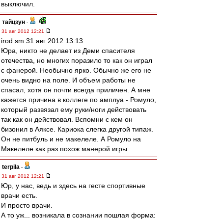
выключил.
тайцзун
-
31 авг 2012 12:21
irod sm 31 авг 2012 13:13
Юра, никто не делает из Деми спасителя
отечества, но многих поразило то как он играл
с фанерой. Необычно ярко. Обычно же его не
очень видно на поле. И объем работы не
спасал, хотя он почти всегда приличен. А мне
кажется причина в коллеге по амплуа - Ромуло,
который развязал ему руки/ноги действовать
так как он действовал. Вспомни с кем он
бизонил в Аяксе. Кариока слегка другой типаж.
Он не питбуль и не макелеле. А Ромуло на
Макелеле как раз похож манерой игры.
terpila
-
31 авг 2012 12:21
Юр, у нас, ведь и здесь на гесте спортивные
врачи есть.
И просто врачи.
А то уж... возникала в сознании пошлая форма: