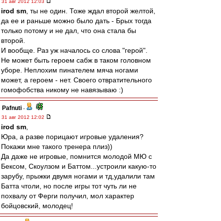
31 авг 2012 12:03
irod sm
, ты не один. Тоже ждал второй желтой,
да ее и раньше можно было дать - Брых тогда
только потому и не дал, что она стала бы
второй.
И вообще. Раз уж началось со слова "герой".
Не может быть героем сабж в таком головном
уборе. Неплохим пинателем мяча ногами
может, а героем - нет. Своего отвратительного
гомофобства никому не навязываю :)
Pafnuti
-
31 авг 2012 12:02
irod sm
,
Юра, а разве порицают игровые удаления?
Покажи мне такого тренера плиз))
Да даже не игровые, помнится молодой МЮ с
Бексом, Скоулзом и Баттом...устроили какую-то
зарубу, прыжки двумя ногами и тд,удалили там
Батта чтоли, но после игры тот чуть ли не
похвалу от Ферги получил, мол характер
бойцовский, молодец!