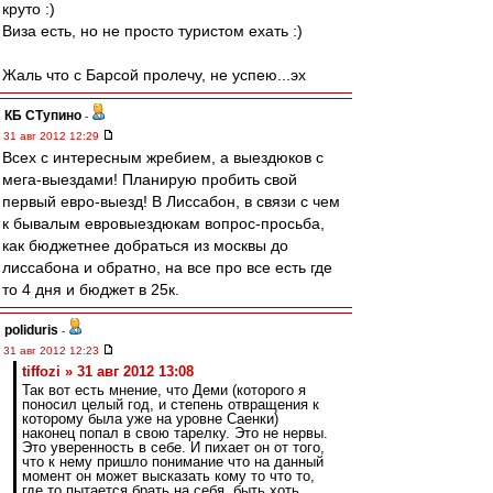
круто :)
Виза есть, но не просто туристом ехать :)
Жаль что с Барсой пролечу, не успею...эх
КБ СТупино
-
31 авг 2012 12:29
Всех с интересным жребием, а выездюков с
мега-выездами! Планирую пробить свой
первый евро-выезд! В Лиссабон, в связи с чем
к бывалым евровыездюкам вопрос-просьба,
как бюджетнее добраться из москвы до
лиссабона и обратно, на все про все есть где
то 4 дня и бюджет в 25к.
poliduris
-
31 авг 2012 12:23
tiffozi » 31 авг 2012 13:08
Так вот есть мнение, что Деми (которого я
поносил целый год, и степень отвращения к
которому была уже на уровне Саенки)
наконец попал в свою тарелку. Это не нервы.
Это уверенность в себе. И пихает он от того,
что к нему пришло понимание что на данный
момент он может высказать кому то что то,
где то пытается брать на себя, быть хоть