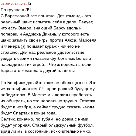
31 авг 2012 12:11
По группе в ЛЧ.
С Барселоной все понятно. Для команды это
реальный шанс испытать себя в деле. Радует,
что есть Эмери, знающий Барсу вдоль и
поперек, и Андрюха Дикань, у которого есть
шанс затмить свои игры против Аякса, Марселя
и Фенера ))) поймает кураж - ничего не
страшно. Для нас реальное удовольствие
увидеть своими глазами футбольных Богов и
насладиться их игрой... Что ж поделать, если
Барса это команда с другой планеты.
По Бенфике давайте тоже не обольщаться. Это
четвертьфиналист ЛЧ, проигравший будущему
победителю. В Москве мы должны пробовать
их обыграть, но это нереально трудно. Ответка
будет в ноября, а сейчас трудно сказать каким
будет Спартак в конце года.
Селтик, конечно, по зубам, но драка с ними
будет упорная. Старый ольдскульный футбол,
вряд ли мы в состоянии, искючительно имхо,