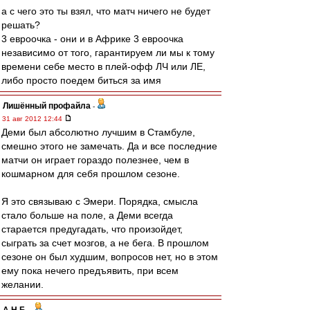
а с чего это ты взял, что матч ничего не будет
решать?
3 евроочка - они и в Африке 3 евроочка
независимо от того, гарантируем ли мы к тому
времени себе место в плей-офф ЛЧ или ЛЕ,
либо просто поедем биться за имя
Лишённый профайла
-
31 авг 2012 12:44
Деми был абсолютно лучшим в Стамбуле,
смешно этого не замечать. Да и все последние
матчи он играет гораздо полезнее, чем в
кошмарном для себя прошлом сезоне.
Я это связываю с Эмери. Порядка, смысла
стало больше на поле, а Деми всегда
старается предугадать, что произойдет,
сыграть за счет мозгов, а не бега. В прошлом
сезоне он был худшим, вопросов нет, но в этом
ему пока нечего предъявить, при всем
желании.