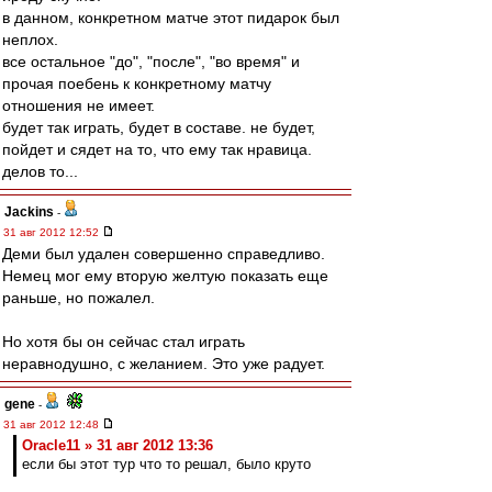
в данном, конкретном матче этот пидарок был
неплох.
все остальное "до", "после", "во время" и
прочая поебень к конкретному матчу
отношения не имеет.
будет так играть, будет в составе. не будет,
пойдет и сядет на то, что ему так нравица.
делов то...
Jackins
-
31 авг 2012 12:52
Деми был удален совершенно справедливо.
Немец мог ему вторую желтую показать еще
раньше, но пожалел.
Но хотя бы он сейчас стал играть
неравнодушно, с желанием. Это уже радует.
gene
-
31 авг 2012 12:48
Oracle11 » 31 авг 2012 13:36
если бы этот тур что то решал, было круто