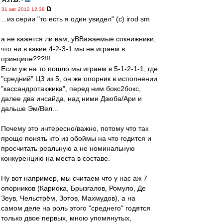
А.Н.Б.
-
31 авг 2012 12:39
...из серии "то есть я один увидел" (с) irod sm
а не кажется ли вам, уВВажаемые сокнижники,
что ни в какие 4-2-3-1 мы не играем в
принципе???!!!
Если уж на то пошло мы играем в 5-1-2-1-1, где
"средний" ЦЗ из 5, он же опорник в исполнении
"кассандротакжика", перед ним бокс2бокс,
далее два инсайда, над ними Дзюба/Ари и
дальше Эм/Вел...
Почему это интересно/важно, потому что так
проще понять кто из обоймы на что годится и
просчитать реальную а не номинальную
конкуренцию на места в составе.
Ну вот например, мы считаем что у нас аж 7
опорников (Кариока, Брызгалов, Ромуло, Де
Зеув, Чельстрём, Зотов, Махмудов), а на
самом деле на роль этого "среднего" годятся
только двое первых, мною упомянутых,