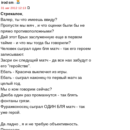
irod sm
-
31 авг 2012 12:13
Стрекалок
,
Валер, ты что имеешь ввиду?
Пропусти мы мяч , и что оценки были бы не
прямо противоположными?
Дай этот Брых заслуженную еще в первом
тайме - и что мы тогда бы говорили?
Человек сыграл один бля матч - так его героем
записывают.
Засри он следущий матч - да все нах забудут о
его "геройстве".
Ебать - Красича выключил из игры.
Ебать - сыграл наконец-то первый матч за
целый год.
Мы о ком говорим сейчас?
Дзюба один раз промахнутся - так блять
фонтаны грязи.
Фуражконосец сыграл ОДИН БЛЯ матч - так
уже герой.
Да ладно , я и не требую объективность.
Проехали .....