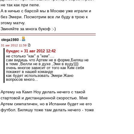
не так как при пепе.
А в ничью с барсой мы в Москве уже играли и
без Эмери. Посмотрим все ли буду в трою к
этому матчу.
Звиняйте за многа букоф :-)
olega1980
-
31 авг 2012 11:59
бундес » 31 авг 2012 12:42
не столько "как" а "кем"....
сам видишь что Артем не в форме,Биляш не
в теме ,Велли не в духе ,Эми в вуду))))
очень многое зависит от того как Ким себя
покажет в нашей команде
как будет использовать Эмери Жано
вопросов много...
Артему на Камп Ноу делать нечего с такой
стартовой и дистанционной скоростью. Мне
Артем симпатичен, но в Испании будет не его
футбол. Биляшу тоже там делать нечего - тоже
нет скорости, паса пока тоже нет.
Ким более желателен, поскольку имеет
неплохой пас, да и вообще "профессор" на
поле. Но если не будет в форме, то трио