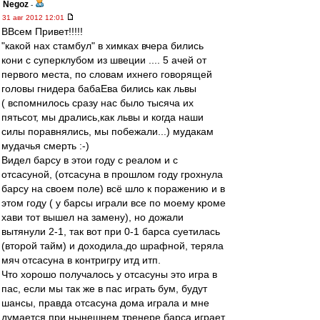
Negoz
-
31 авг 2012 12:01
ВВсем Привет!!!!!
"какой нах стамбул" в химках вчера бились
кони с суперклубом из швеции .... 5 ачей от
первого места, по словам ихнего говорящей
головы гнидера бабаЕва бились как львы
( вспомнилось сразу нас было тысяча их
пятьсот, мы дрались,как львы и когда наши
силы поравнялись, мы побежали...) мудакам
мудачья смерть :-)
Видел барсу в этои году с реалом и с
отсасуной, (отсасуна в прошлом году грохнула
барсу на своем поле) всё шло к поражению и в
этом году ( у барсы играли все по моему кроме
хави тот вышел на замену), но дожали
вытянули 2-1, так вот при 0-1 барса суетилась
(второй тайм) и доходила,до шрафной, теряла
мяч отсасуна в контригру итд итп.
Что хорошо получалось у отсасуны это игра в
пас, если мы так же в пас играть бум, будут
шансы, правда отсасуна дома играла и мне
думается при нынешнем тренере барса играет