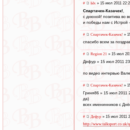
#
Ых
» 15 июл 2011 22:
Спартачек-Казачек!
,
с днюхой! позитива во в
и победы нам с Истрой -
#
Спартачек-Казачек!
» 1
спасибо всем за поздрав
#
Region 21
» 15 июл 201
Дефур » 15 июл 2011 23
по видео интервью Вале
#
Спартачек-Казачек!
» 1
Гриня86 » 15 июл 2011 
да)
всех именинников с Днё
#
Дефур
» 15 июл 2011 2
http://www.talksport.co.uk/sp