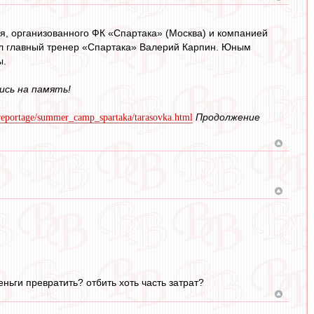
ря, организованного ФК «Спартака» (Москва) и компанией
дил главный тренер «Спартака» Валерий Карпин. Юным
ы.
ись на память!
Продолжение
l/reportage/summer_camp_spartaka/tarasovka.html
еньги превратить? отбить хоть часть затрат?