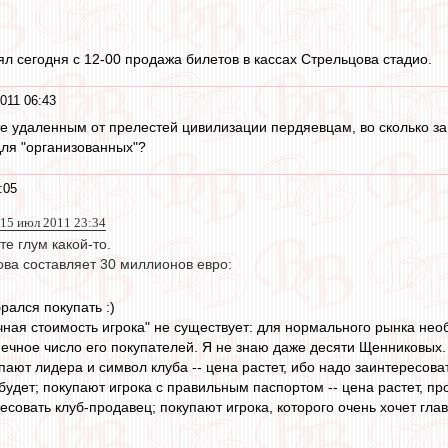
ял сегодня с 12-00 продажа билетов в кассах Стрельцова стадио.
011 06:43
 удаленным от прелестей цивилизации пердяевцам, во сколько завт
для "организованных"?
:05
15 июл 2011 23:34
е глум какой-то.
ва составляет 30 миллионов евро:
рался покупать :)
ная стоимость игрока" не существует: для нормального рынка нео
нечное число его покупателей. Я не знаю даже десяти Щенниковых.
упают лидера и символ клуба -- цена растет, ибо надо заинтересов
удет; покупают игрока с правильным паспортом -- цена растет, пр
совать клуб-продавец; покупают игрока, которого очень хочет глав