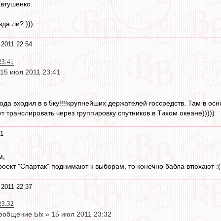
Евтушенко.
да ли? )))
2011 22:54
23:41
15 июл 2011 23:41
ода входил в в 5ку!!!!крупнейших держателей госсредств. Там в ос
т транслировать через группировку спутников в Тихом океане)))))
41
м,
роект "Спартак" поднимают к выборам, то конечно бабла втюхают :(
2011 22:37
23:32
ообщение Ых » 15 июл 2011 23:32