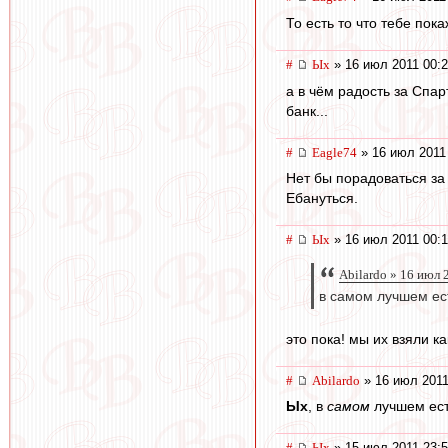
То есть то что тебе пок
#
Ых
» 16 июл 2011 00:
а в чём радость за Спар
банк...
#
Eagle74
» 16 июл 2011
Нет бы порадоваться за 
Ебануться.
#
Ых
» 16 июл 2011 00:1
Abilardo » 16 июл 
в самом лучшем ес
это пока! мы их взяли 
#
Abilardo
» 16 июл 2011
Ых
, в
самом
лучшем ест
#
Ых
» 15 июл 2011 23: