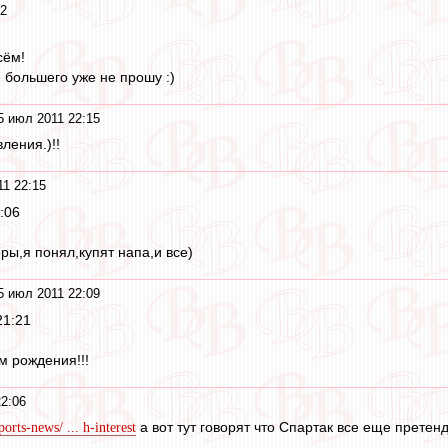
22
сём!
 большего уже не прошу :)
5 июл 2011 22:15
ления.)!!
1 22:15
:06
ры,я понял,купят напа,и все)
5 июл 2011 22:09
21:21
м рождения!!!
2:06
а вот тут говорят что Спартак все еще претен
orts-news/ ... h-interest