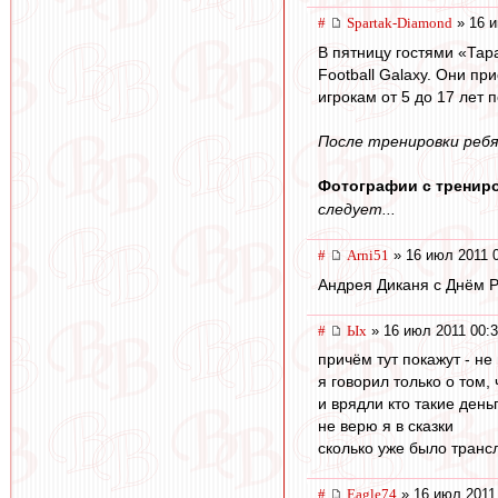
#
Spartak-Diamond
» 16 и
В пятницу гостями «Тар
Football Galaxy. Они п
игрокам от 5 до 17 лет 
После тренировки реб
Фотографии с трениро
следует...
#
Arni51
» 16 июл 2011 
Андрея Диканя с Днём 
#
Ых
» 16 июл 2011 00:
причём тут покажут - не
я говорил только о том,
и врядли кто такие деньг
не верю я в сказки
сколько уже было трансл
#
Eagle74
» 16 июл 2011