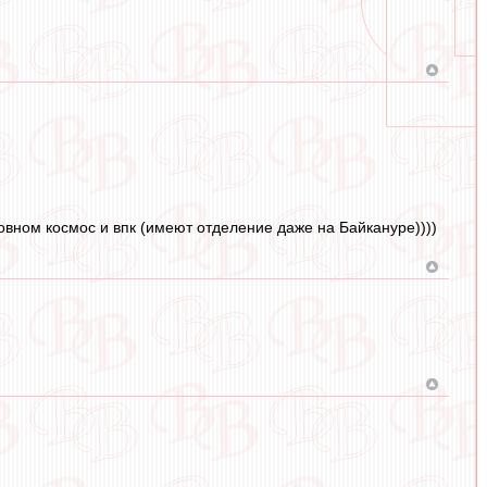
новном космос и впк (имеют отделение даже на Байкануре))))