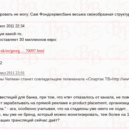
ировать не могу. Сам Фондсервисбанк весьма своеобразная структу
юл 2011 22:34
м какой-то.
оставляет 30 миллионов евро:
.uk/en/georg ... 70097.html
32
июл 2011 23:01
ны Чапман станет совладельцем телеканала «Спартак ТВ»http://ww
естиций для банка, при том, что нтв+ отказалось от канала, не пове
т зарабатывать на прямой рекламе и product placement, организац
а." - ага, особенно учитывая, что на стадионы уже никто не ходит...
о, мы уже не бренд, который можно монетизировать, тем более на 1
 наших трансляций сейчас даёт?