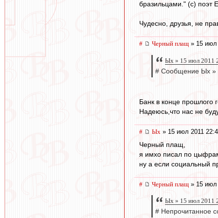
бразильцами." (с) поэт 
Чудесно, друзья, не прав
#
Черный плащ
» 15 июл 
Ых » 15 июл 2011 
# Сообщение Ых » 
Банк в конце прошлого г
Надеюсь,что нас не буду
#
Ых
» 15 июл 2011 22:
Черный плащ,
я имхо писал по цыфра
ну а если социальный п
#
Черный плащ
» 15 июл 
Ых » 15 июл 2011 
# Непрочитанное с