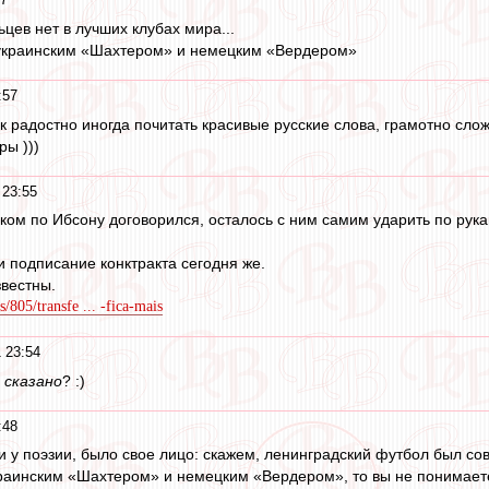
льцев нет в лучших клубах мира...
 украинским «Шахтером» и немецким «Вердером»
:57
Так радостно иногда почитать красивые русские слова, грамотно сло
ры )))
 23:55
ком по Ибсону договорился, осталось с ним самим ударить по рука
 подписание конктракта сегодня же.
звестны.
805/transfe ... -fica-mais
 23:54
о
сказано
? :)
:48
и у поэзии, было свое лицо: скажем, ленинградский футбол был сов
раинским «Шахтером» и немецким «Вердером», то вы не понимаете, 