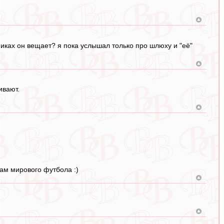
тниках он вещает? я пока услышал только про шлюху и "её"
ивают.
нам мирового футбола :)