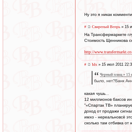
Ну это я никак коммент
#
Свирепый Вепрь
» 15 и
На Трансфермаркете глу
Стоимость Щенникова с
http://www.transfermarkt.co
#
Ых
» 15 июл 2011 22:
Черный плащ » 15 
было, нет?Банк Ан
какая чушь...
12 миллионов баксов инв
"«Спартак ТВ» планируе
доход от продажи сигнал
имхо - нереальновсё эт
сколько там отбивка от