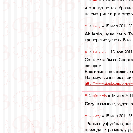
что то тут не так, брази
не смотрите игр между
#
Cory
» 15 июл 2011 23
Abilardo
, ну конечно. 
тренерские успехи Вале
#
Udralets
» 15 июл 2011
Сантос якобы со Спарта
вечером.
Бразильцы не исключали
Но результаты пока неи
http://www.goal.com/br/news/
#
Abilardo
» 15 июл 2011
Cory
, в смысле, чудесн
#
Cory
» 15 июл 2011 23
"Раньше у футбола, как 
проходит игра между ук