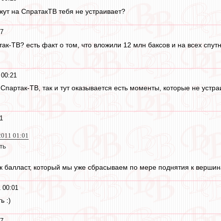
ажут на СпратакТВ тебя не устраивает?
27
так-ТВ? есть факт о том, что вложили 12 млн баксов и на всех спу
 00:21
Спартак-ТВ, так и тут оказывается есть моменты, которые не устра
1
2011 01:01
ть
как балласт, который мы уже сбрасываем по мере поднятия к верши
 00:01
ь :)
57