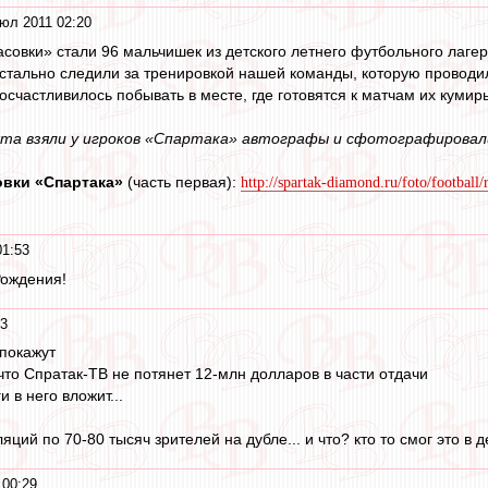
юл 2011 02:20
асовки» стали 96 мальчишек из детского летнего футбольного лаге
ристально следили за тренировкой нашей команды, которую прово
посчастливилось побывать в месте, где готовятся к матчам их кумир
ята взяли у игроков «Спартака» автографы и сфотографировал
вки «Спартака»
(часть первая):
http://spartak-diamond.ru/foto/footbal
01:53
Рождения!
33
 покажут
 что Спратак-ТВ не потянет 12-млн долларов в части отдачи
и в него вложит...
яций по 70-80 тысяч зрителей на дубле... и что? кто то смог это в д
 00:29