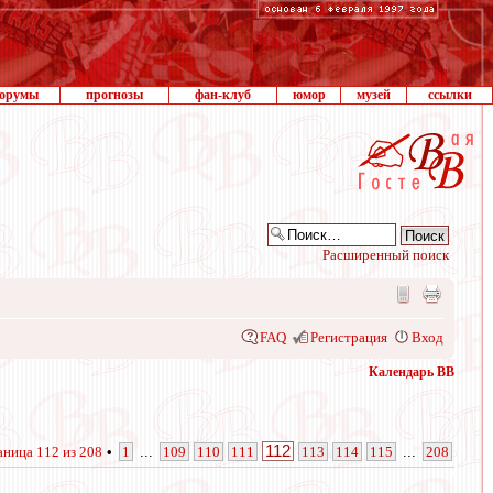
орумы
прогнозы
фан-клуб
юмор
музей
ссылки
Расширенный поиск
FAQ
Регистрация
Вход
Календарь ВВ
112
аница
112
из
208
•
1
...
109
110
111
113
114
115
...
208