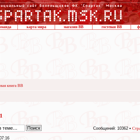
оманда
карта мира
магазин ВВ
гостевая ВВ
ф
вая книга ВВ
11
Сообщений: 10362 •
Стр
07:16