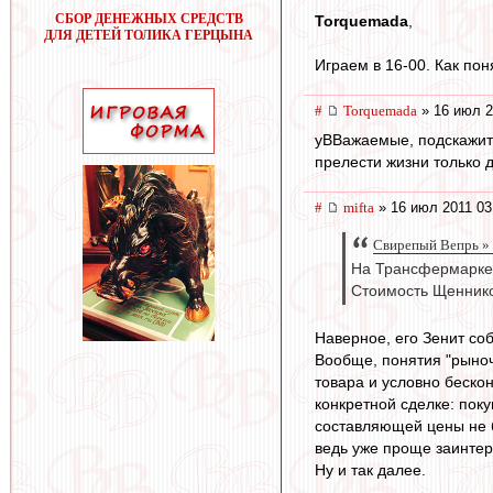
СБОР ДЕНЕЖНЫХ СРЕДСТВ
Torquemada
,
ДЛЯ ДЕТЕЙ ТОЛИКА ГЕРЦЫНА
Играем в 16-00. Как пон
#
Torquemada
» 16 июл 2
уВВажаемые, подскажите
прелести жизни только 
#
mifta
» 16 июл 2011 03
Свирепый Вепрь » 
На Трансфермаркет
Стоимость Щеннико
Наверное, его Зенит соб
Вообще, понятия "рыноч
товара и условно беско
конкретной сделке: пок
составляющей цены не б
ведь уже проще заинтере
Ну и так далее.