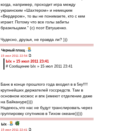
когда, например, проходит игра между
украинским «Шахтером» и немецким
«Вердером», то вы не понимаете, кто с кем
играет. Потому что все голы забиты
бразильцами." (с) поэт Евтушенко.
Чудесно, друзья, не правда ли? )))
Черный плащ
-
15 июл 2011 22:54
Ых » 15 июл 2011 23:41
# Сообщение Ых » 15 июл 2011 23:41
Банк в конце прошлого года входил в в 5ку!!!!
крупнейших держателей госсредств. Там в
основном космос и впк (имеют отделение даже
на Байкануре))))
Надеюсь,что нас не будут транслировать через
группировку спутников в Тихом океане)))))
Ых
-
15 июл 2011 22:41