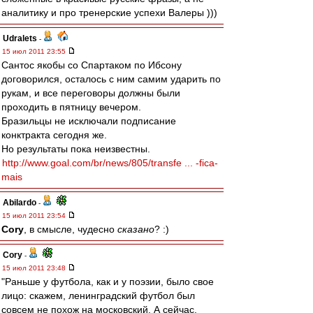
аналитику и про тренерские успехи Валеры )))
Udralets
-
15 июл 2011 23:55
Сантос якобы со Спартаком по Ибсону
договорился, осталось с ним самим ударить по
рукам, и все переговоры должны были
проходить в пятницу вечером.
Бразильцы не исключали подписание
конктракта сегодня же.
Но результаты пока неизвестны.
http://www.goal.com/br/news/805/transfe ... -fica-
mais
Abilardo
-
15 июл 2011 23:54
Cory
, в смысле, чудесно
сказано
? :)
Cory
-
15 июл 2011 23:48
"Раньше у футбола, как и у поэзии, было свое
лицо: скажем, ленинградский футбол был
совсем не похож на московский. А сейчас,