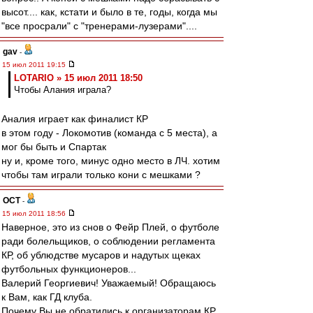
высот.... как, кстати и было в те, годы, когда мы
"все просрали" с "тренерами-лузерами"....
gav
-
15 июл 2011 19:15
LOTARIO » 15 июл 2011 18:50
Чтобы Алания играла?
Аналия играет как финалист КР
в этом году - Локомотив (команда с 5 места), а
мог бы быть и Спартак
ну и, кроме того, минус одно место в ЛЧ. хотим
чтобы там играли только кони с мешками ?
ОСТ
-
15 июл 2011 18:56
Наверное, это из снов о Фейр Плей, о футболе
ради болельщиков, о соблюдении регламента
КР, об ублюдстве мусаров и надутых щеках
футбольных функционеров...
Валерий Георгиевич! Уважаемый! Обращаюсь
к Вам, как ГД клуба.
Почему Вы не обратились к организаторам КР