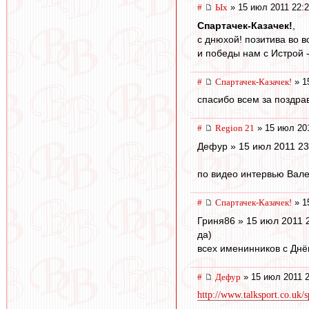
#
Ых
» 15 июл 2011 22:
Спартачек-Казачек!
,
с днюхой! позитива во в
и победы нам с Истрой -
#
Спартачек-Казачек!
» 1
спасибо всем за поздрав
#
Region 21
» 15 июл 201
Дефур » 15 июл 2011 23
по видео интервью Вале
#
Спартачек-Казачек!
» 1
Гриня86 » 15 июл 2011 
да)
всех именинников с Днё
#
Дефур
» 15 июл 2011 2
http://www.talksport.co.uk/sp