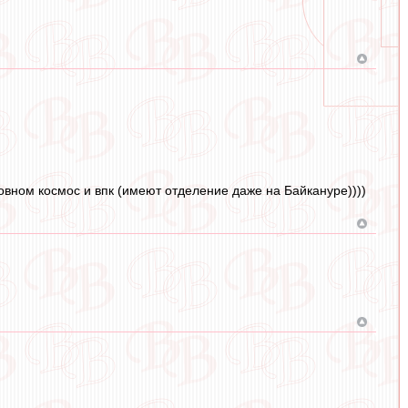
новном космос и впк (имеют отделение даже на Байкануре))))