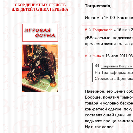
СБОР ДЕНЕЖНЫХ СРЕДСТВ
Torquemada
,
ДЛЯ ДЕТЕЙ ТОЛИКА ГЕРЦЫНА
Играем в 16-00. Как пон
#
Torquemada
» 16 июл 2
уВВажаемые, подскажите
прелести жизни только 
#
mifta
» 16 июл 2011 03
Свирепый Вепрь » 
На Трансфермаркет
Стоимость Щеннико
Наверное, его Зенит соб
Вообще, понятия "рыноч
товара и условно беско
конкретной сделке: пок
составляющей цены не б
ведь уже проще заинтере
Ну и так далее.