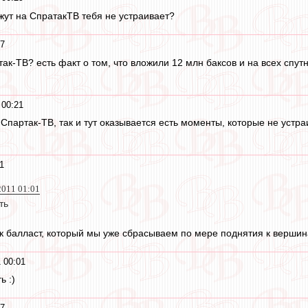
ажут на СпратакТВ тебя не устраивает?
27
так-ТВ? есть факт о том, что вложили 12 млн баксов и на всех спу
 00:21
Спартак-ТВ, так и тут оказывается есть моменты, которые не устра
1
2011 01:01
ть
как балласт, который мы уже сбрасываем по мере поднятия к верши
 00:01
ь :)
57