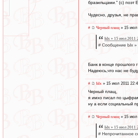
бразильцами." (с) поэт 
Чудесно, друзья, не прав
#
Черный плащ
» 15 июл 
Ых » 15 июл 2011 
# Сообщение Ых » 
Банк в конце прошлого г
Надеюсь,что нас не буду
#
Ых
» 15 июл 2011 22:
Черный плащ,
я имхо писал по цыфра
ну а если социальный п
#
Черный плащ
» 15 июл 
Ых » 15 июл 2011 
# Непрочитанное с