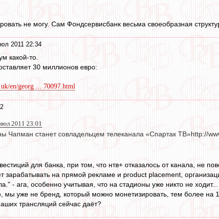
ировать не могу. Сам Фондсервисбанк весьма своеобразная структу
юл 2011 22:34
м какой-то.
оставляет 30 миллионов евро:
.uk/en/georg ... 70097.html
32
июл 2011 23:01
ны Чапман станет совладельцем телеканала «Спартак ТВ»http://ww
естиций для банка, при том, что нтв+ отказалось от канала, не пове
т зарабатывать на прямой рекламе и product placement, организац
а." - ага, особенно учитывая, что на стадионы уже никто не ходит...
о, мы уже не бренд, который можно монетизировать, тем более на 1
 наших трансляций сейчас даёт?