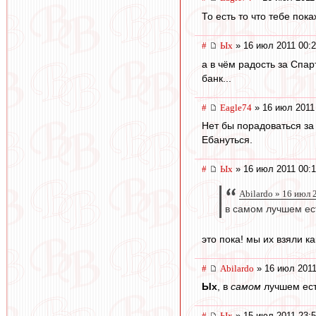
То есть то что тебе пок
#
Ых
» 16 июл 2011 00:
а в чём радость за Спар
банк...
#
Eagle74
» 16 июл 2011
Нет бы порадоваться за 
Ебануться.
#
Ых
» 16 июл 2011 00:1
Abilardo » 16 июл 
в самом лучшем ес
это пока! мы их взяли 
#
Abilardo
» 16 июл 2011
Ых
, в
самом
лучшем ест
#
Ых
» 15 июл 2011 23: