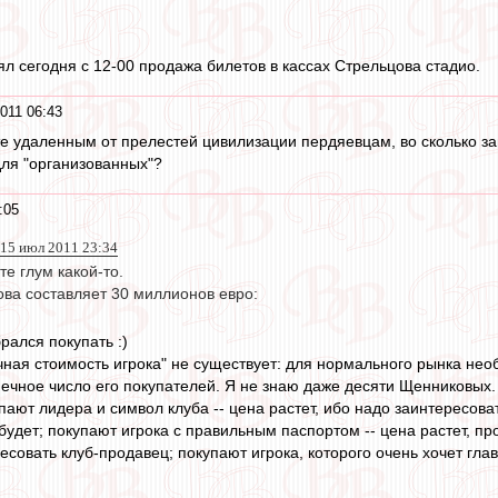
ял сегодня с 12-00 продажа билетов в кассах Стрельцова стадио.
011 06:43
 удаленным от прелестей цивилизации пердяевцам, во сколько завт
для "организованных"?
:05
15 июл 2011 23:34
е глум какой-то.
ва составляет 30 миллионов евро:
рался покупать :)
ная стоимость игрока" не существует: для нормального рынка нео
нечное число его покупателей. Я не знаю даже десяти Щенниковых.
упают лидера и символ клуба -- цена растет, ибо надо заинтересов
удет; покупают игрока с правильным паспортом -- цена растет, пр
совать клуб-продавец; покупают игрока, которого очень хочет глав