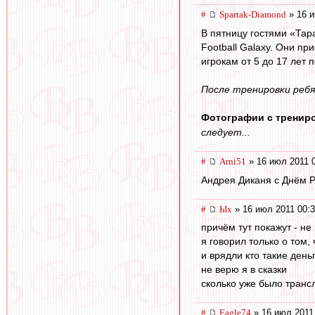
#
Spartak-Diamond
» 16 и
В пятницу гостями «Тар
Football Galaxy. Они п
игрокам от 5 до 17 лет 
После тренировки реб
Фотографии с трениро
следует...
#
Arni51
» 16 июл 2011 
Андрея Диканя с Днём 
#
Ых
» 16 июл 2011 00:
причём тут покажут - не
я говорил только о том,
и врядли кто такие деньг
не верю я в сказки
сколько уже было трансл
#
Eagle74
» 16 июл 2011