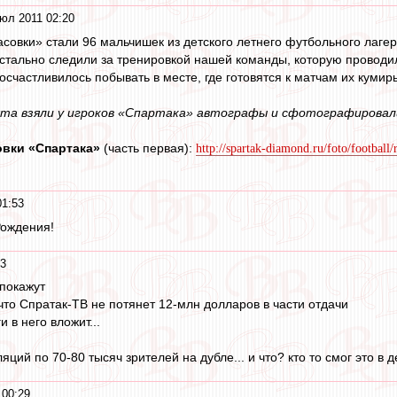
юл 2011 02:20
асовки» стали 96 мальчишек из детского летнего футбольного лаге
ристально следили за тренировкой нашей команды, которую прово
посчастливилось побывать в месте, где готовятся к матчам их кумир
ята взяли у игроков «Спартака» автографы и сфотографировал
вки «Спартака»
(часть первая):
http://spartak-diamond.ru/foto/footbal
01:53
Рождения!
33
 покажут
 что Спратак-ТВ не потянет 12-млн долларов в части отдачи
и в него вложит...
яций по 70-80 тысяч зрителей на дубле... и что? кто то смог это в д
 00:29