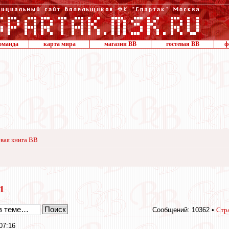
оманда
карта мира
магазин ВВ
гостевая ВВ
ф
вая книга ВВ
11
Сообщений: 10362 •
Стр
07:16