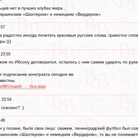
льцев нет в лучших клубах мира...
 украинским «Шахтером» и немецким «Вердером»
:57
Так радостно иногда почитать красивые русские слова, грамотно сло
ры )))
 23:55
ком по Ибсону договорился, осталось с ним самим ударить по рука
 подписание конктракта сегодня же.
звестны.
805/transfe ... -fica-mais
 23:54
о
сказано
? :)
:48
и у поэзии, было свое лицо: скажем, ленинградский футбол был сов
раинским «Шахтером» и немецким «Вердером», то вы не понимаете, 