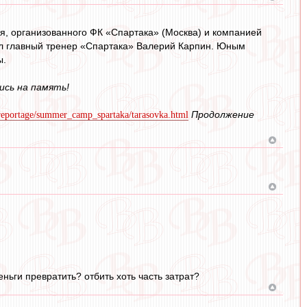
ря, организованного ФК «Спартака» (Москва) и компанией
дил главный тренер «Спартака» Валерий Карпин. Юным
ы.
ись на память!
Продолжение
l/reportage/summer_camp_spartaka/tarasovka.html
еньги превратить? отбить хоть часть затрат?