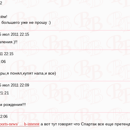
22
сём!
 большего уже не прошу :)
5 июл 2011 22:15
ления.)!!
1 22:15
:06
ры,я понял,купят напа,и все)
5 июл 2011 22:09
21:21
м рождения!!!
2:06
а вот тут говорят что Спартак все еще претен
orts-news/ ... h-interest