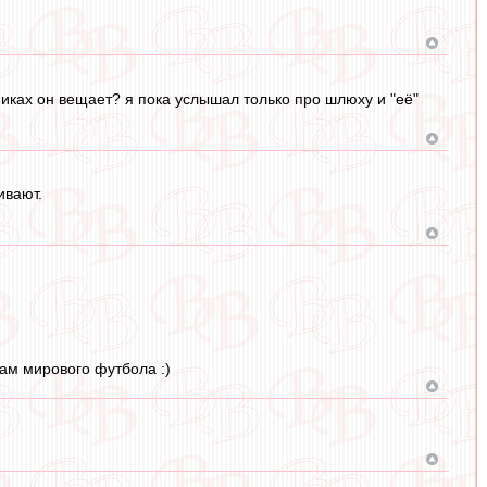
тниках он вещает? я пока услышал только про шлюху и "её"
ивают.
нам мирового футбола :)