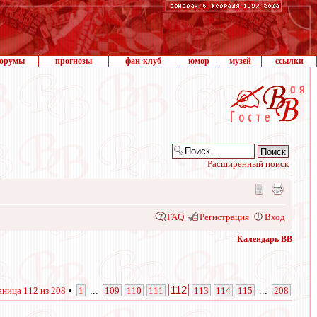
орумы
прогнозы
фан-клуб
юмор
музей
ссылки
Расширенный поиск
FAQ
Регистрация
Вход
Календарь ВВ
112
аница
112
из
208
•
1
...
109
110
111
113
114
115
...
208