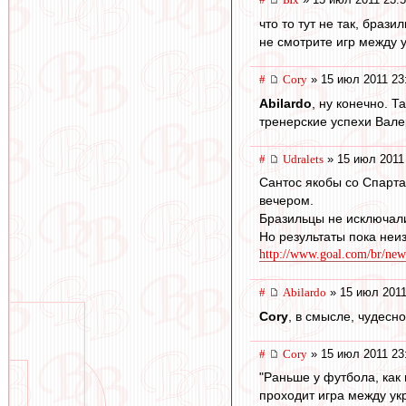
что то тут не так, брази
не смотрите игр между
#
Cory
» 15 июл 2011 23
Abilardo
, ну конечно. 
тренерские успехи Вале
#
Udralets
» 15 июл 2011
Сантос якобы со Спарта
вечером.
Бразильцы не исключали
Но результаты пока неи
http://www.goal.com/br/news/
#
Abilardo
» 15 июл 2011
Cory
, в смысле, чудесн
#
Cory
» 15 июл 2011 23
"Раньше у футбола, как 
проходит игра между ук