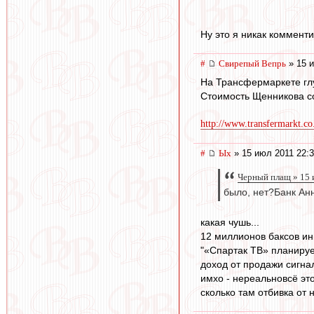
Ну это я никак коммент
#
Свирепый Вепрь
» 15 и
На Трансфермаркете глу
Стоимость Щенникова с
http://www.transfermarkt.co
#
Ых
» 15 июл 2011 22:
Черный плащ » 15 
было, нет?Банк Ан
какая чушь...
12 миллионов баксов инв
"«Спартак ТВ» планируе
доход от продажи сигнал
имхо - нереальновсё эт
сколько там отбивка от