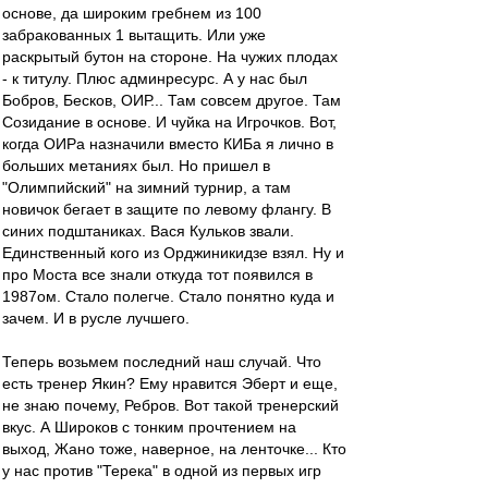
основе, да широким гребнем из 100
забракованных 1 вытащить. Или уже
раскрытый бутон на стороне. На чужих плодах
- к титулу. Плюс админресурс. А у нас был
Бобров, Бесков, ОИР... Там совсем другое. Там
Созидание в основе. И чуйка на Игрочков. Вот,
когда ОИРа назначили вместо КИБа я лично в
больших метаниях был. Но пришел в
"Олимпийский" на зимний турнир, а там
новичок бегает в защите по левому флангу. В
синих подштаниках. Вася Кульков звали.
Единственный кого из Орджиникидзе взял. Ну и
про Моста все знали откуда тот появился в
1987ом. Стало полегче. Стало понятно куда и
зачем. И в русле лучшего.
Теперь возьмем последний наш случай. Что
есть тренер Якин? Ему нравится Эберт и еще,
не знаю почему, Ребров. Вот такой тренерский
вкус. А Широков с тонким прочтением на
выход, Жано тоже, наверное, на ленточке... Кто
у нас против "Терека" в одной из первых игр