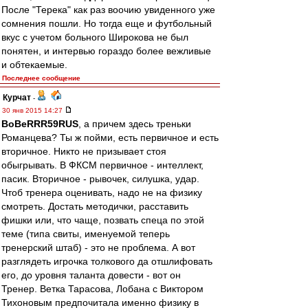
После "Терека" как раз воочию увиденного уже
сомнения пошли. Но тогда еще и футбольный
вкус с учетом больного Широкова не был
понятен, и интервью гораздо более вежливые
и обтекаемые.
Последнее сообщение
Курчат
-
30 янв 2015 14:27
BoBeRRR59RUS
, а причем здесь треньки
Романцева? Ты ж пойми, есть первичное и есть
вторичное. Никто не призывает стоя
обыгрывать. В ФКСМ первичное - интеллект,
пасик. Вторичное - рывочек, силушка, удар.
Чтоб тренера оценивать, надо не на физику
смотреть. Достать методички, расставить
фишки или, что чаще, позвать спеца по этой
теме (типа свиты, именуемой теперь
тренерский штаб) - это не проблема. А вот
разглядеть игрочка толкового да отшлифовать
его, до уровня таланта довести - вот он
Тренер. Ветка Тарасова, Лобана с Виктором
Тихоновым предпочитала именно физику в