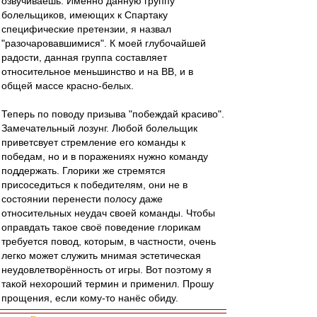
озвучиваешь. Именно данную группу
болельщиков, имеющих к Спартаку
специфические претензии, я назвал
"разочаровавшимися". К моей глубочайшей
радости, данная группа составляет
относительное меньшинство и на ВВ, и в
общей массе красно-белых.
Теперь по поводу призыва "побеждай красиво".
Замечательный лозунг. Любой болельщик
приветсвует стремление его команды к
победам, но и в поражениях нужно команду
поддержать. Глорики же стремятся
присоседиться к победителям, они не в
состоянии перенести полосу даже
относительных неудач своей команды. Чтобы
оправдать такое своё поведение глорикам
требуется повод, которым, в частности, очень
легко может служить мнимая эстетическая
неудовлетворённость от игры. Вот поэтому я
такой нехороший термин и применил. Прошу
прощения, если кому-то нанёс обиду.