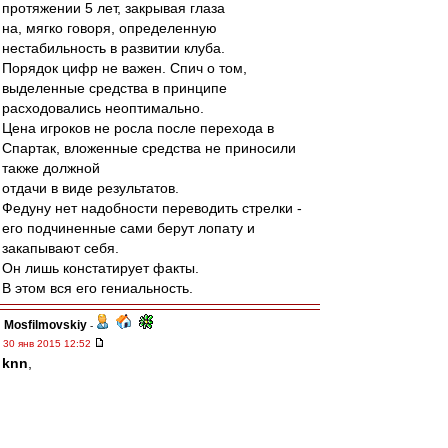
протяжении 5 лет, закрывая глаза
на, мягко говоря, определенную
нестабильность в развитии клуба.
Порядок цифр не важен. Спич о том,
выделенные средства в принципе
расходовались неоптимально.
Цена игроков не росла после перехода в
Спартак, вложенные средства не приносили
также должной
отдачи в виде результатов.
Федуну нет надобности переводить стрелки -
его подчиненные сами берут лопату и
закапывают себя.
Он лишь констатирует факты.
В этом вся его гениальность.
Mosfilmovskiy
-
30 янв 2015 12:52
knn
,
То есть суть твоих претензий, что Валера чОтко
выполнял решения СД.
ОК:-)