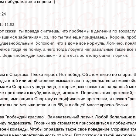
м нибудь матче и спроси:-)
:24
15 11:02
от скажи, ты правда считаешь, что проблемы в делении по возрасту 
ившимся забеганиям, хз, что ты там еще придумаешь. Короче, про
душевнобольным. Успокоил, что в доме всё нормуль. Логично, поня
иков тогда не пойму, а чего тогда лозунги неправильные такие всё
 Ведь «побеждай красиво» - это и есть эстетствующие глорики.
мы в Спартаке. Плохо играет. Нет побед. Об этом никто не спорит. 
ды в той или иной степени высказывают недовольство сложившейся
емами Спартака у ряда лица, которым, как я заметил на данный мом
 претензии к клубу, команде, игрокам. Перечень этих претензий, 
ков, имеющих к Спартаку специфические претензии, я назвал "ра
сительное меньшинство и на ВВ, и в общей массе красно-белых.
ва "побеждай красиво". Замечательный лозунг. Любой болельщик п
ду поддержать. Глорики же стремятся присоседиться к победителя
воей команды. Чтобы оправдать такое своё поведение глорикам тре
еская неудовлетворённость от игры. Вот поэтому я такой нехорош