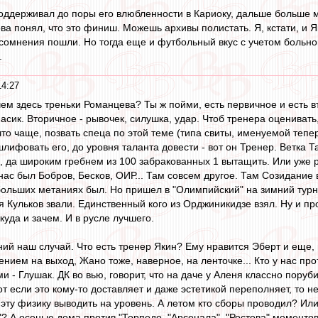
поддерживал до поры его влюбленности в Кариоку, дальше больше м
ва понял, что это финиш. Можешь архивы полистать. Я, кстати, и 
сомнения пошли. Но тогда еще и футбольный вкус с учетом больно
.
14:27
чем здесь треньки Романцева? Ты ж пойми, есть первичное и есть 
пасик. Вторичное - рывочек, силушка, удар. Чтоб тренера оценивать
то чаще, позвать спеца по этой теме (типа свиты, именуемой тепер
тшлифовать его, до уровня таланта довести - вот он Тренер. Ветка
, да широким гребнем из 100 забракованных 1 вытащить. Или уже ра
ас был Бобров, Бесков, ОИР... Там совсем другое. Там Созидание в
больших метаниях был. Но пришел в "Олимпийский" на зимний турни
 Кульков звали. Единственный кого из Орджиникидзе взял. Ну и пр
куда и зачем. И в русле лучшего.
ий наш случай. Что есть тренер Якин? Ему нравится Эберт и еще, н
нием на выход, Жано тоже, наверное, на ленточке... Кто у нас про
 - Глушак. ДК во вью, говорит, что на даче у Аленя классно поруби
от если это кому-то доставляет и даже эстетикой переполняет, то не
эту физику выводить на уровень. А летом кто сборы проводил? Или 
"? А осенью дома против "Торпедо, "Арсенала", "Ростова" моментов