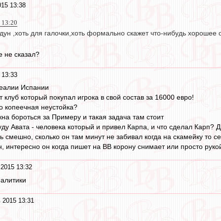
015 13:38
 13:20
едун ,хоть для галочки,хоть формально скажет что-нибудь хорошее
 не сказал?
 13:33
реалии Испании
 клуб который покупал игрока в свой состав за 16000 евро!
ро копеечная неустойка?
на бороться за Примеру и такая задача там стоит
ду Авата - человека который и привел Карпа, и что сделал Карп? Да
 смешно, сколько он там минут не забивал когда на скамейку то с
н, интересно он когда пишет на ВВ корону снимает или просто рук
 2015 13:32
налитики
 2015 13:31