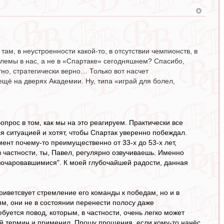
там, в неустроенности какой-то, в отсутствии чемпионств, в
блемы в нас, а не в «Спартаке» сегодняшнем? Спасибо,
тно, стратегически верно… Только вот насчет
 ещё на дверях Академии. Ну, типа «играй для болел,
Вопрос в том, как мы на это реагируем. Практически все
 ситуацией и хотят, чтобы Спартак уверенно побеждал.
ент почему-то преимущественно от 33-х до 53-х лет,
в частности, ты, Павел, регулярно озвучиваешь. Именно
зочаровавшимися". К моей глубочайшей радости, данная
риветсвует стремление его команды к победам, но и в
м, они не в состоянии перенести полосу даже
буется повод, которым, в частности, очень легко может
ий термин и применил. Прошу прощения, если кому-то нанёс