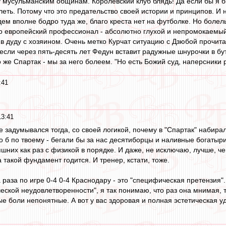
ду мусульманским общинам. Королевский клуб блядь! Да если бы я б
леть. Потому что это предательство своей истории и принципов. И 
дем вполне бодро туда же, благо креста нет на футболке. Но боле
о европейский профессионал - абсолютно глухой и непромокаемый 
 дуду с хозяином. Очень метко Курчат ситуацию с Дзюбой прочита
если через пять-десять лет Федун вставит радужные шнурочки в бут
о же Спартак - мы за него болеем. "Но есть Божий суд, наперсники р
:41
13:41
не задумывался тогда, со своей логикой, почему в "Спартак" набира
 б по твоему - бегали бы за нас десятиборцы и наливные богатыр
шних как раз с физикой в порядке. И даже, не исключаю, лучше, че
а такой фундамент годится. И тренер, кстати, тоже.
ва раза по игре 0-4 0-4 Краснодару - это "специфическая претензия"
еской неудовлетворенности", я так понимаю, что раз она мнимая, т
 боли непонятные. А вот у вас здоровая и полная эстетическая у