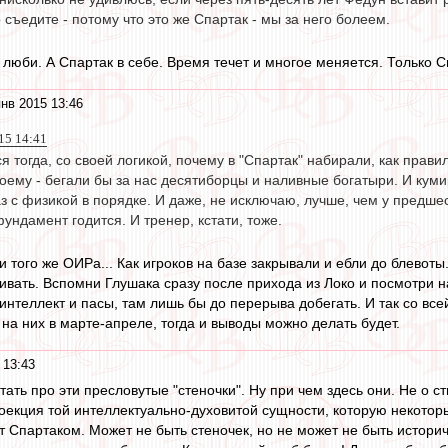
о съедите - потому что это же Спартак - мы за него болеем.
 люби. А Спартак в себе. Время течет и многое меняется. Только С
нв 2015 13:46
15 14:41
я тогда, со своей логикой, почему в "Спартак" набирали, как прави
оему - бегали бы за нас десятиборцы и наливные богатыри. И куми
з с физикой в порядке. И даже, не исключаю, лучше, чем у предшес
фундамент годится. И тренер, кстати, тоже.
и того же ОИРа... Как игроков на базе закрывали и ебли до блевоты
ивать. Вспомни Глушака сразу после прихода из Локо и посмотри на
 интеллект и пасы, там лишь бы до перерыва добегать. И так со вс
на них в марте-апреле, тогда и выводы можно делать будет.
 13:43
итать про эти пресловутые "стеночки". Ну при чем здесь они. Не о ст
оекция той интеллектуально-духовитой сущности, которую некоторые
Спартаком. Может не быть стеночек, но не может не быть историч