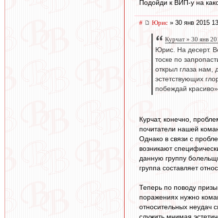
Подойди к ВИП-у на како
#
Юрис
» 30 янв 2015 13
Курчат » 30 янв 20
Юрис. На десерт. В
тоске по запропаст
открыл глаза нам, 
эстетствующих глор
побеждай красиво».
Курчат, конечно, пробле
почитатели нашей коман
Однако в связи с пробл
возникают специфические
данную группу болельщи
группа составляет отно
Теперь по поводу призы
поражениях нужно коман
относительных неудач с
служить мнимая эстетич