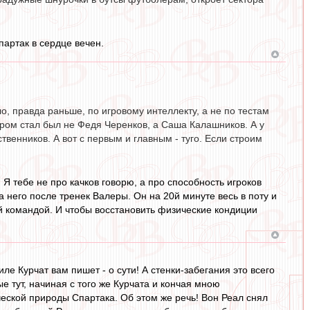
партак в сердце вечен.
ло, правда раньше, по игровому интеллекту, а не по тестам
ром стал был не Федя Черенков, а Саша Калашников. А у
твенников. А вот с первым и главным - туго. Если строим
. Я тебе не про качков говорю, а про способность игроков
 него после тренек Валеры. Он на 20й минуте весь в поту и
ей командой. И чтобы восстановить физические кондиции
иле Курчат вам пишет - о сути! А стенки-забегания это всего
 тут, начиная с того же Курчата и кончая мною
еской природы Спартака. Об этом же речь! Вон Реал снял