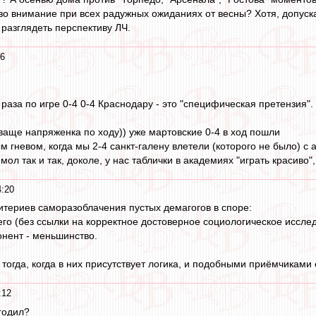
 во внимание при всех радужных ожиданиях от весны? Хотя, допуска
 разглядеть перспективу ЛЧ.
26
 раза по игре 0-4 0-4 Краснодару - это "специфическая претензия".
 ваще напряженка по ходу)) уже мартовские 0-4 в ход пошли
м гневом, когда мы 2-4 санкт-галену влетели (которого не было) с
ол так и так, доколе, у нас таблички в академиях "играть красиво",
4:20
итериев саморазоблачения пустых демагогов в споре:
 сего (без ссылки на корректное достоверное социологическое иссле
онент - меньшинство.
тогда, когда в них присутствует логика, и подобными приёмчиками
:12
годил?