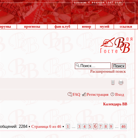
орумы
прогнозы
фан-клуб
юмор
музей
ссылки
Расширенный поиск
FAQ
Регистрация
Вход
Календарь ВВ
6
общений: 2284 •
Страница
6
из
46
•
1
...
3
4
5
7
8
9
...
46