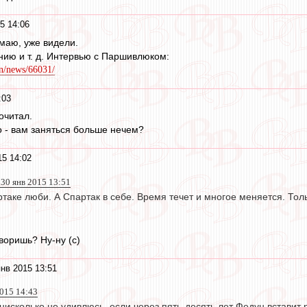
5 14:06
маю, уже видели.
нию и т. д. Интервью с Паршивлюком:
n/news/66031/
:03
очитал.
о - вам заняться больше нечем?
15 14:02
0 янв 2015 13:51
ртаке люби. А Спартак в себе. Время течет и многое меняется. Тол
оворишь? Ну-ну (с)
нв 2015 13:51
015 14:43
 нисколько не удивлюсь, если через пять-десять лет Федун встави