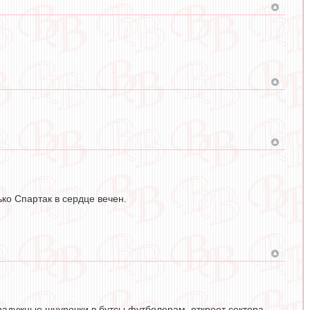
ько Спартак в сердце вечен.
т радужные шнурочки в бутсы футболерам, откроет сектора