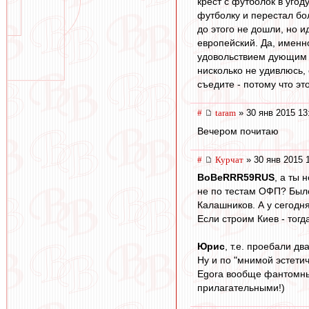
крест с футболок в уго
футболку и перестал бо
до этого не дошли, но и
европейский. Да, именн
удовольствием дующим в
нисколько не удивлюсь, 
съедите - потому что эт
#
taram
» 30 янв 2015 13
Вечером почитаю
#
Курчат
» 30 янв 2015 
BoBeRRR59RUS
, а ты 
не по тестам ОФП? Было
Калашников. А у сегодня
Если строим Киев - тогд
Юрис
, т.е. проебали д
Ну и по "мнимой эстетич
Egora вообще фантомные
прилагательными!)