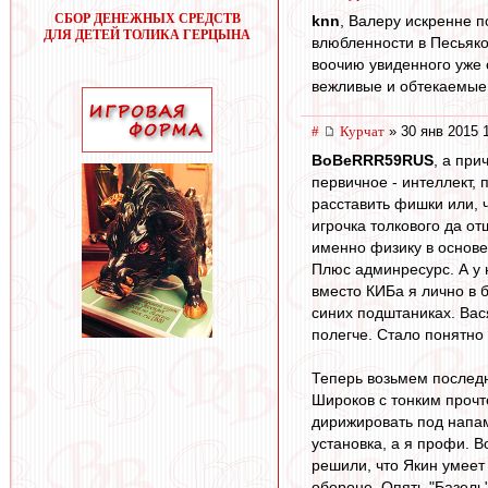
СБОР ДЕНЕЖНЫХ СРЕДСТВ
knn
, Валеру искренне 
ДЛЯ ДЕТЕЙ ТОЛИКА ГЕРЦЫНА
влюбленности в Песьяко
воочию увиденного уже 
вежливые и обтекаемые
#
Курчат
» 30 янв 2015 
BoBeRRR59RUS
, а при
первичное - интеллект, 
расставить фишки или, ч
игрочка толкового да о
именно физику в основе
Плюс админресурс. А у н
вместо КИБа я лично в 
синих подштаниках. Вася
полегче. Стало понятно 
Теперь возьмем последн
Широков с тонким прочте
дирижировать под напами
установка, а я профи. В
решили, что Якин умеет 
обороне. Опять "Базель