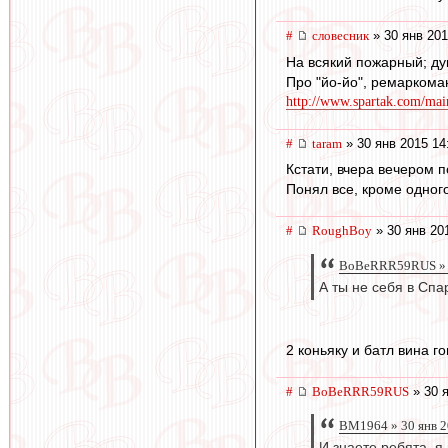
#
словесник
» 30 янв 201
На всякий пожарный; ду
Про "йо-йо", ремаркома
http://www.spartak.com/mai
#
taram
» 30 янв 2015 14
Кстати, вчера вечером п
Понял все, кроме одног
#
RoughBoy
» 30 янв 20
BoBeRRR59RUS » 3
А ты не себя в Спа
2 коньяку и батл вина г
#
BoBeRRR59RUS
» 30 я
BM1964 » 30 янв 2
И знаете ребята, я