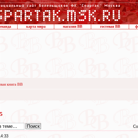
оманда
карта мира
магазин ВВ
гостевая ВВ
ф
вая книга ВВ
15
Со
14:33