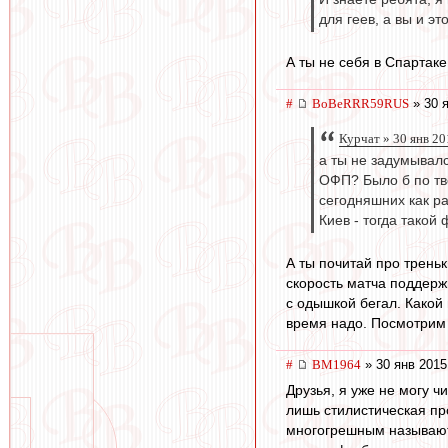
для геев, а вы и эт
А ты не себя в Спартаке
#
BoBeRRR59RUS
» 30 я
Курчат » 30 янв 20
а ты не задумывалс
ОФП? Было б по тв
сегодняшних как ра
Киев - тогда такой 
А ты почитай про треньк
скорость матча поддерж
с одышкой бегал. Какой
время надо. Посмотрим 
#
BM1964
» 30 янв 2015
Друзья, я уже не могу ч
лишь стилистическая пр
многогрешным называют 