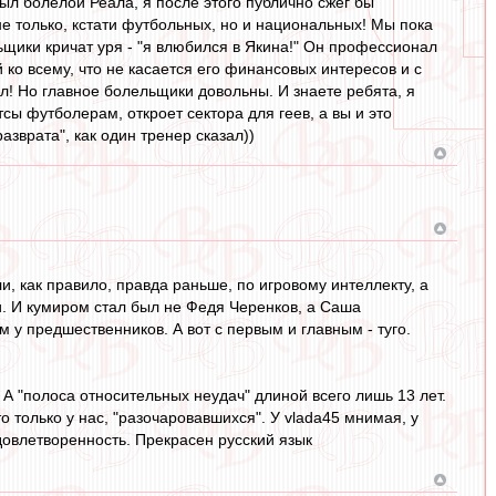
ыл болелой Реала, я после этого публично сжег бы
не только, кстати футбольных, но и национальных! Мы пока
льщики кричат уря - "я влюбился в Якина!" Он профессионал
ко всему, что не касается его финансовых интересов и с
л! Но главное болельщики довольны. И знаете ребята, я
сы футболерам, откроет сектора для геев, а вы и это
азврата", как один тренер сказал))
ли, как правило, правда раньше, по игровому интеллекту, а
и. И кумиром стал был не Федя Черенков, а Саша
м у предшественников. А вот с первым и главным - туго.
. А "полоса относительных неудач" длиной всего лишь 13 лет.
о только у нас, "разочаровавшихся". У vlada45 мнимая, у
довлетворенность. Прекрасен русский язык