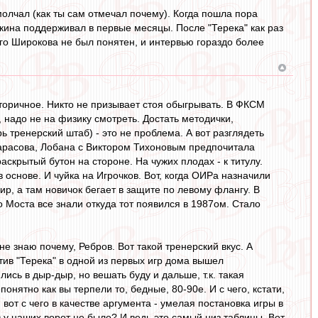
олчал (как ты сам отмечал почему). Когда пошла пора
Якина поддерживал в первые месяцы. После "Терека" как раз
го Широкова не был понятен, и интервью гораздо более
вторичное. Никто не призывает стоя обыгрывать. В ФКСМ
, надо не на физику смотреть. Достать методички,
ь тренерский штаб) - это не проблема. А вот разглядеть
 Тарасова, Лобана с Виктором Тихоновым предпочитала
скрытый бутон на стороне. На чужих плодах - к титулу.
 основе. И чуйка на Игрочков. Вот, когда ОИРа назначили
р, а там новичок бегает в защите по левому флангу. В
о Моста все знали откуда тот появился в 1987ом. Стало
е знаю почему, Ребров. Вот такой тренерский вкус. А
тив "Терека" в одной из первых игр дома вышел
лись в дыр-дыр, но вешать буду и дальше, т.к. такая
понятно как вы терпели то, бедные, 80-90е. И с чего, кстати,
вот с чего в качестве аргумента - умелая постановка игры в
 у наших ворот не было? И ведь это самый низ таблицы. Вот