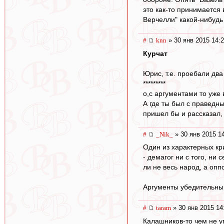
это как-то принимается
Верчелли" какой-нибудь
#
knn
» 30 янв 2015 14:
Курчат
Юрис, т.е. проебали два
*********
о,с аргументами то уже
А где ты был с праведны
пришел бы и рассказал, м
#
_Nik_
» 30 янв 2015 1
Один из характерных кр
- демагог ни с того, ни
ли не весь народ, а опп
Аргументы убедительны 
#
taram
» 30 янв 2015 14
Калашников-то чем не у