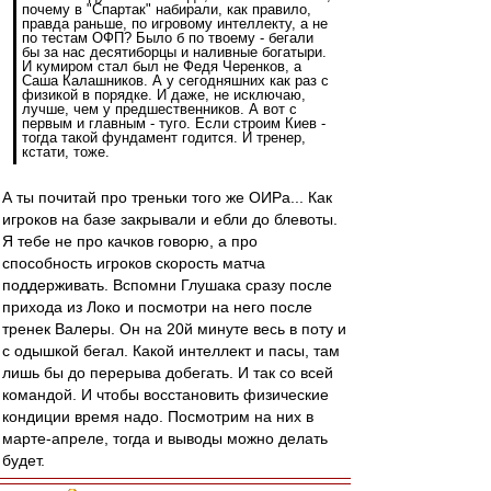
почему в "Спартак" набирали, как правило,
правда раньше, по игровому интеллекту, а не
по тестам ОФП? Было б по твоему - бегали
бы за нас десятиборцы и наливные богатыри.
И кумиром стал был не Федя Черенков, а
Саша Калашников. А у сегодняшних как раз с
физикой в порядке. И даже, не исключаю,
лучше, чем у предшественников. А вот с
первым и главным - туго. Если строим Киев -
тогда такой фундамент годится. И тренер,
кстати, тоже.
А ты почитай про треньки того же ОИРа... Как
игроков на базе закрывали и ебли до блевоты.
Я тебе не про качков говорю, а про
способность игроков скорость матча
поддерживать. Вспомни Глушака сразу после
прихода из Локо и посмотри на него после
тренек Валеры. Он на 20й минуте весь в поту и
с одышкой бегал. Какой интеллект и пасы, там
лишь бы до перерыва добегать. И так со всей
командой. И чтобы восстановить физические
кондиции время надо. Посмотрим на них в
марте-апреле, тогда и выводы можно делать
будет.