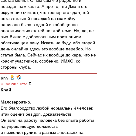
состав менял. О чем сам Фе радостно и
поведал нам как то. А про то, что Дзю и его
окружение считает, что тренер его сдал, той
показательной посадкой на скамейку -
написано было в одной из обобщенно-
аналитических статей по этой теме. Но, да, не
вью Якина с добровольным признанием,
облегчающем вину. Искать не буду, ибо второй
день онлайна здесь это вообще перебор. Но
статья была. Сейчас их вообще до хера, что не
красит участников, особенно, ИМХО, со
стороны клуба.
knn
-
30 янв 2015 12:55
Край
Маловероятно.
Его благородство любой нормальный человек
итак оценит без доп. доказательств.
Он взял на работу человека без опыта работы
на управляющую должность
и позволил рулить в разных эпостасях на