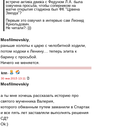
встрече актива движа с Федуном Л.А. была
озвучена просьба, чтобы соперником на
матче открытия стадиона был ФК "Црвена
Звезда"?
Первым это озвучил в интервью сам Леонид
Арнольдович.
Не читали?:-)))
Mosfilmovskiy
,
раньше холопы к царю с челобитной ходили,
потом ходоки к Ленину.... теперь элита к
барину с просьбой.
Ничего не меняется.
knn
-
30 янв 2015 13:11
Mosfilmovskiy
а ты мне хочешь рассказать историю про
святого мученника Валерия,
которого обманным путем заманили в Спартак
и все пять лет заставляли выполнять решения
СД?
Ok:)