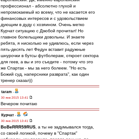
профессионал - абсолютно глухой и
непромокаемый ко всему, что не касается его
финансовых интересов и с удовольствием
дующим в дуду с хозяином. Очень метко
Курчат ситуацию с Дзюбой прочитал! Но
главное болельщики довольны. И знаете
ребята, я нисколько не удивлюсь, если через
пять-десять лет Федун вставит радужные
шнурочки в бутсы футболерам, откроет сектора
для геев, а вы и это съедите - потому что это
же Спартак - мы за него болеем. "Но есть
Божий суд, наперсники разврата", как один
тренер сказал))
taram
-
30 янв 2015 13:41
Вечером почитаю
Курчат
-
30 янв 2015 13:41
BoBeRRR59RUS
, а ты не задумывался тогда,
со своей логикой, почему в "Спартак"