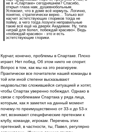
не в «Спартаке» сегодняшнем? Спасибо,
открыл глаза нам, душевнобольным.
Успокоил, что в доме всё нормуль. Логично,
понятно, стратегически верно… Только вот
насчет эстетствующих глориков тогда не
пойму, а чего тогда лозунги неправильные
такие всё ещё на дверях Академии. Ну, типа
«играй для болел, побеждай красиво». Ведь
«побеждай красиво» - это и есть
эстетствующие глорики.
Курчат, конечно, проблемы в Спартаке. Плохо
играет. Нет побед. Об этом никто не спорит.
Вопрос в том, как мы на это реагируем.
Практически все почитатели нашей команды в
той или иной степени высказывают
недовольство сложившейся ситуацией и хотят,
чтобы Спартак уверенно побеждал. Однако в
связи с проблемами Спартака у ряда лица,
которым, как я заметил на данный момент
почему-то преимущественно от 33-х до 53-х
лет, возникают специфические претензии к
клубу, команде, игрокам. Перечень этих
претензий, в частности, ты, Павел, регулярно