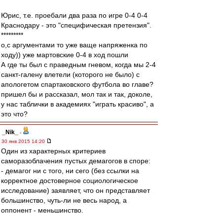
Юрис, т.е. проебали два раза по игре 0-4 0-4
Краснодару - это "специфическая претензия".
*********
о,с аргументами то уже ваще напряженка по
ходу)) уже мартовские 0-4 в ход пошли
А где ты был с праведным гневом, когда мы 2-4
санкт-галену влетели (которого не было) с
апологетом спартаковского футбола во главе?
пришел бы и рассказал, мол так и так, доколе,
у нас таблички в академиях "играть красиво", а
это что?
_Nik_
-
30 янв 2015 14:20
Один из характерных критериев
саморазоблачения пустых демагогов в споре:
- демагог ни с того, ни сего (без ссылки на
корректное достоверное социологическое
исследование) заявляет, что он представляет
большинство, чуть-ли не весь народ, а
оппонент - меньшинство.