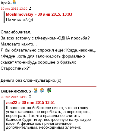
Край
-
30 янв 2015 13:20
Mosfilmovskiy » 30 янв 2015, 13:03
Не читали?:-)))
Спасибо,читал.
За всю встречу с г.Федуном--ОДНА просьба?
Маловато как-то...
Я бы обязательно спросил ещё:"Когда,наконец,
г.Федун ,хоть для галочки,хоть формально
скажет что-нибудь хорошее о братьях
Старостиных?"
Деньги без слов--вульгарно.(с)
BoBeRRR59RUS
-
30 янв 2015 13:19
лео22 » 30 янв 2015 13:51
Шавло вот на бобсокере пишет, что во главу
угла ставилось не перебегать, а перехитрить,
переиграть. Так что правильнее считать
базисом будет игру, построенную на культуре
пасе. А физика как прилагательное,
дополнительный, необходимый элемент.