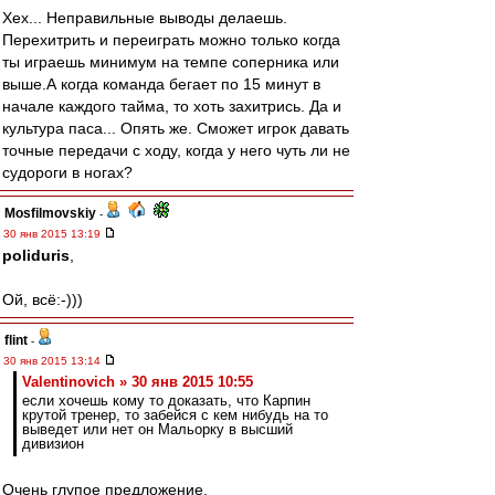
Хех... Неправильные выводы делаешь.
Перехитрить и переиграть можно только когда
ты играешь минимум на темпе соперника или
выше.А когда команда бегает по 15 минут в
начале каждого тайма, то хоть захитрись. Да и
культура паса... Опять же. Сможет игрок давать
точные передачи с ходу, когда у него чуть ли не
судороги в ногах?
Mosfilmovskiy
-
30 янв 2015 13:19
poliduris
,
Ой, всё:-)))
flint
-
30 янв 2015 13:14
Valentinovich » 30 янв 2015 10:55
если хочешь кому то доказать, что Карпин
крутой тренер, то забейся с кем нибудь на то
выведет или нет он Мальорку в высший
дивизион
Очень глупое предложение.