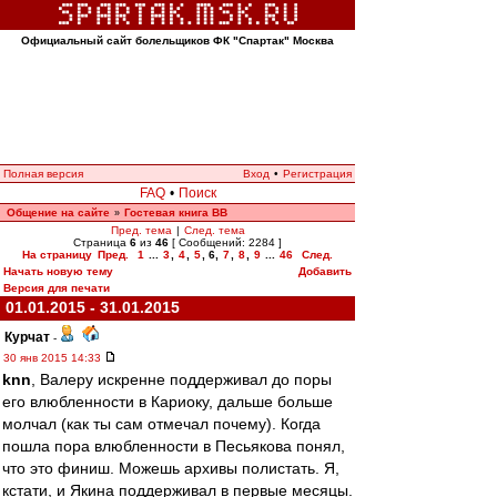
Официальный сайт болельщиков ФК "Спартак" Москва
Полная версия
Вход
•
Регистрация
FAQ
•
Поиск
Общение на сайте
Гостевая книга ВВ
»
Пред. тема
|
След. тема
Страница
6
из
46
[ Сообщений: 2284 ]
На страницу
Пред.
1
...
3
,
4
,
5
,
6
,
7
,
8
,
9
...
46
След.
Начать новую тему
Добавить
Версия для печати
01.01.2015 - 31.01.2015
Курчат
-
30 янв 2015 14:33
knn
, Валеру искренне поддерживал до поры
его влюбленности в Кариоку, дальше больше
молчал (как ты сам отмечал почему). Когда
пошла пора влюбленности в Песьякова понял,
что это финиш. Можешь архивы полистать. Я,
кстати, и Якина поддерживал в первые месяцы.