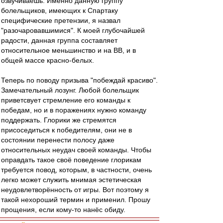
озвучиваешь. Именно данную группу
болельщиков, имеющих к Спартаку
специфические претензии, я назвал
"разочаровавшимися". К моей глубочайшей
радости, данная группа составляет
относительное меньшинство и на ВВ, и в
общей массе красно-белых.
Теперь по поводу призыва "побеждай красиво".
Замечательный лозунг. Любой болельщик
приветсвует стремление его команды к
победам, но и в поражениях нужно команду
поддержать. Глорики же стремятся
присоседиться к победителям, они не в
состоянии перенести полосу даже
относительных неудач своей команды. Чтобы
оправдать такое своё поведение глорикам
требуется повод, которым, в частности, очень
легко может служить мнимая эстетическая
неудовлетворённость от игры. Вот поэтому я
такой нехороший термин и применил. Прошу
прощения, если кому-то нанёс обиду.