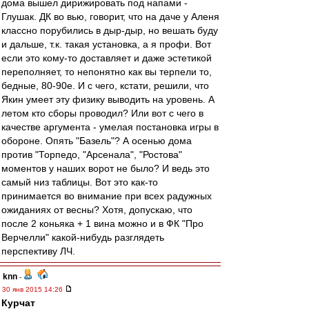
дома вышел дирижировать под напами -
Глушак. ДК во вью, говорит, что на даче у Аленя
классно порубились в дыр-дыр, но вешать буду
и дальше, т.к. такая установка, а я профи. Вот
если это кому-то доставляет и даже эстетикой
переполняет, то непонятно как вы терпели то,
бедные, 80-90е. И с чего, кстати, решили, что
Якин умеет эту физику выводить на уровень. А
летом кто сборы проводил? Или вот с чего в
качестве аргумента - умелая постановка игры в
обороне. Опять "Базель"? А осенью дома
против "Торпедо, "Арсенала", "Ростова"
моментов у наших ворот не было? И ведь это
самый низ таблицы. Вот это как-то
принимается во внимание при всех радужных
ожиданиях от весны? Хотя, допускаю, что
после 2 коньяка + 1 вина можно и в ФК "Про
Верчелли" какой-нибудь разглядеть
перспективу ЛЧ.
knn
-
30 янв 2015 14:26
Курчат