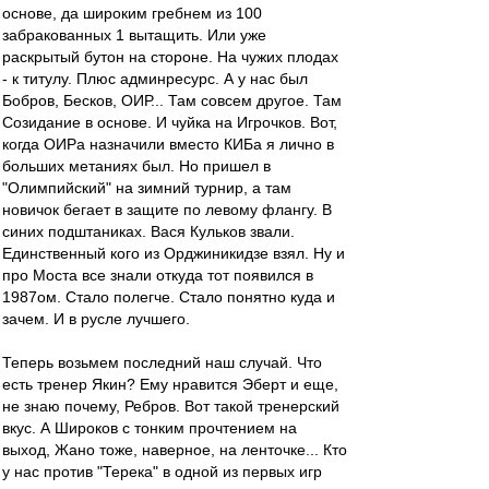
основе, да широким гребнем из 100
забракованных 1 вытащить. Или уже
раскрытый бутон на стороне. На чужих плодах
- к титулу. Плюс админресурс. А у нас был
Бобров, Бесков, ОИР... Там совсем другое. Там
Созидание в основе. И чуйка на Игрочков. Вот,
когда ОИРа назначили вместо КИБа я лично в
больших метаниях был. Но пришел в
"Олимпийский" на зимний турнир, а там
новичок бегает в защите по левому флангу. В
синих подштаниках. Вася Кульков звали.
Единственный кого из Орджиникидзе взял. Ну и
про Моста все знали откуда тот появился в
1987ом. Стало полегче. Стало понятно куда и
зачем. И в русле лучшего.
Теперь возьмем последний наш случай. Что
есть тренер Якин? Ему нравится Эберт и еще,
не знаю почему, Ребров. Вот такой тренерский
вкус. А Широков с тонким прочтением на
выход, Жано тоже, наверное, на ленточке... Кто
у нас против "Терека" в одной из первых игр