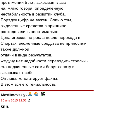
протяжении 5 лет, закрывая глаза
на, мягко говоря, определенную
нестабильность в развитии клуба.
Порядок цифр не важен. Спич о том,
выделенные средства в принципе
расходовались неоптимально.
Цена игроков не росла после перехода в
Спартак, вложенные средства не приносили
также должной
отдачи в виде результатов.
Федуну нет надобности переводить стрелки -
его подчиненные сами берут лопату и
закапывают себя.
Он лишь констатирует факты.
В этом вся его гениальность.
Mosfilmovskiy
-
30 янв 2015 12:52
knn
,
То есть суть твоих претензий, что Валера чОтко
выполнял решения СД.
ОК:-)