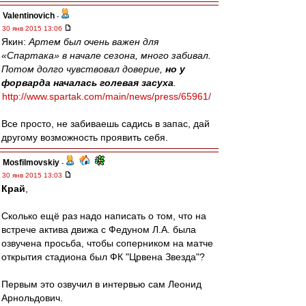
Valentinovich
-
30 янв 2015 13:06
Якин:
Артем был очень важен для
«Спартака» в начале сезона, много забивал.
Потом долго чувствовал доверие,
но у
форварда началась голевая засуха
.
http://www.spartak.com/main/news/press/65961/
Все просто, не забиваешь садись в запас, дай
другому возможность проявить себя.
Mosfilmovskiy
-
30 янв 2015 13:03
Край
,
Сколько ещё раз надо написать о том, что на
встрече актива движа с Федуном Л.А. была
озвучена просьба, чтобы соперником на матче
открытия стадиона был ФК "Црвена Звезда"?
Первым это озвучил в интервью сам Леонид
Арнольдович.