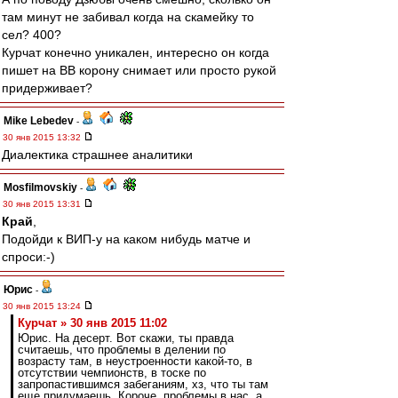
там минут не забивал когда на скамейку то
сел? 400?
Курчат конечно уникален, интересно он когда
пишет на ВВ корону снимает или просто рукой
придерживает?
Mike Lebedev
-
30 янв 2015 13:32
Диалектика страшнее аналитики
Mosfilmovskiy
-
30 янв 2015 13:31
Край
,
Подойди к ВИП-у на каком нибудь матче и
спроси:-)
Юрис
-
30 янв 2015 13:24
Курчат » 30 янв 2015 11:02
Юрис. На десерт. Вот скажи, ты правда
считаешь, что проблемы в делении по
возрасту там, в неустроенности какой-то, в
отсутствии чемпионств, в тоске по
запропастившимся забеганиям, хз, что ты там
еще придумаешь. Короче, проблемы в нас, а