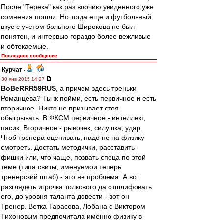
После "Терека" как раз воочию увиденного уже
сомнения пошли. Но тогда еще и футбольный
вкус с учетом больного Широкова не был
понятен, и интервью гораздо более вежливые
и обтекаемые.
Последнее сообщение
Курчат
-
30 янв 2015 14:27
BoBeRRR59RUS
, а причем здесь треньки
Романцева? Ты ж пойми, есть первичное и есть
вторичное. Никто не призывает стоя
обыгрывать. В ФКСМ первичное - интеллект,
пасик. Вторичное - рывочек, силушка, удар.
Чтоб тренера оценивать, надо не на физику
смотреть. Достать методички, расставить
фишки или, что чаще, позвать спеца по этой
теме (типа свиты, именуемой теперь
тренерский штаб) - это не проблема. А вот
разглядеть игрочка толкового да отшлифовать
его, до уровня таланта довести - вот он
Тренер. Ветка Тарасова, Лобана с Виктором
Тихоновым предпочитала именно физику в