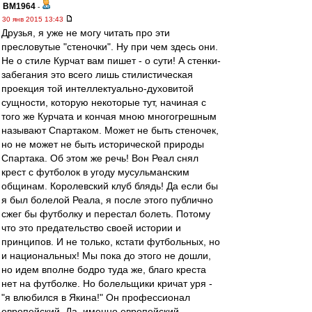
BM1964
-
30 янв 2015 13:43
Друзья, я уже не могу читать про эти
пресловутые "стеночки". Ну при чем здесь они.
Не о стиле Курчат вам пишет - о сути! А стенки-
забегания это всего лишь стилистическая
проекция той интеллектуально-духовитой
сущности, которую некоторые тут, начиная с
того же Курчата и кончая мною многогрешным
называют Спартаком. Может не быть стеночек,
но не может не быть исторической природы
Спартака. Об этом же речь! Вон Реал снял
крест с футболок в угоду мусульманским
общинам. Королевский клуб блядь! Да если бы
я был болелой Реала, я после этого публично
сжег бы футболку и перестал болеть. Потому
что это предательство своей истории и
принципов. И не только, кстати футбольных, но
и национальных! Мы пока до этого не дошли,
но идем вполне бодро туда же, благо креста
нет на футболке. Но болельщики кричат уря -
"я влюбился в Якина!" Он профессионал
европейский. Да, именно европейский