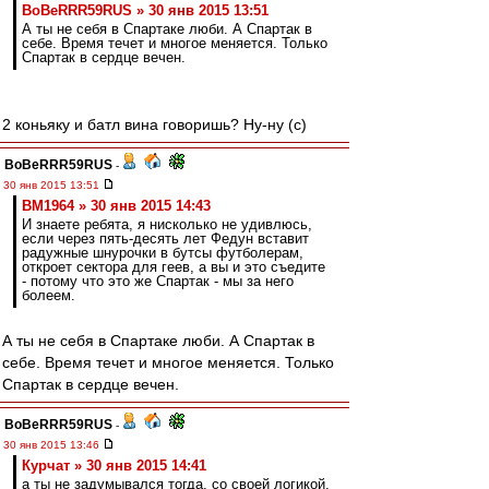
BoBeRRR59RUS » 30 янв 2015 13:51
А ты не себя в Спартаке люби. А Спартак в
себе. Время течет и многое меняется. Только
Спартак в сердце вечен.
2 коньяку и батл вина говоришь? Ну-ну (с)
BoBeRRR59RUS
-
30 янв 2015 13:51
BM1964 » 30 янв 2015 14:43
И знаете ребята, я нисколько не удивлюсь,
если через пять-десять лет Федун вставит
радужные шнурочки в бутсы футболерам,
откроет сектора для геев, а вы и это съедите
- потому что это же Спартак - мы за него
болеем.
А ты не себя в Спартаке люби. А Спартак в
себе. Время течет и многое меняется. Только
Спартак в сердце вечен.
BoBeRRR59RUS
-
30 янв 2015 13:46
Курчат » 30 янв 2015 14:41
а ты не задумывался тогда, со своей логикой,