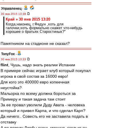
Управленец
-
30 янв 2015 13:38
Край » 30 янв 2015 13:20
Когда,наконец, г.Федун ,хоть для
галочки,хоть формально скажет что-нибудь
хорошее о братьях Старостиных?"
Памятником на стадионе не сказал?
TonyFox
-
30 янв 2015 13:33
flint
, Чушь, надо знать реалии Испании
В примере сейчас играет клуб который покупал
игрока в свой состав за 16000 евро!
Для кого это 400000 евро копеечная
неустойка?
Мальорка по всему должна бороться за
Примеру и такая задача там стоит
За ее провал уволили Дуду Авата - человека
который и привел Карпа, и что сделал Карп?
Да ничего.. Совесть его не заставила подать в
отставку
А по поводу Дзюбы очень смешно, сколько он