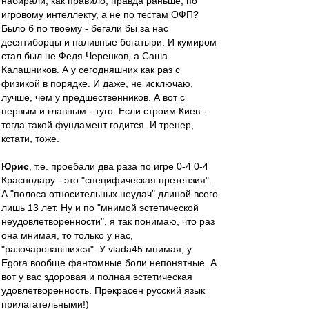
набирали, как правило, правда раньше, по
игровому интеллекту, а не по тестам ОФП?
Было б по твоему - бегали бы за нас
десятиборцы и наливные богатыри. И кумиром
стал был не Федя Черенков, а Саша
Калашников. А у сегодняшних как раз с
физикой в порядке. И даже, не исключаю,
лучше, чем у предшественников. А вот с
первым и главным - туго. Если строим Киев -
тогда такой фундамент годится. И тренер,
кстати, тоже.
Юрис
, т.е. проебали два раза по игре 0-4 0-4
Краснодару - это "специфическая претензия".
А "полоса относительных неудач" длиной всего
лишь 13 лет. Ну и по "мнимой эстетической
неудовлетворенности", я так понимаю, что раз
она мнимая, то только у нас,
"разочаровавшихся". У vlada45 мнимая, у
Egora вообще фантомные боли непонятные. А
вот у вас здоровая и полная эстетическая
удовлетворенность. Прекрасен русский язык
прилагательными!)