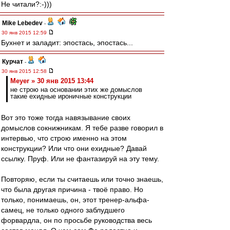
Не читали?:-)))
Mike Lebedev
-
30 янв 2015 12:59
Бухнет и заладит: эпостась, эпостась...
Курчат
-
30 янв 2015 12:58
Meyer » 30 янв 2015 13:44
не строю на основании этих же домыслов
такие ехидные ироничные конструкции
Вот это тоже тогда навязывание своих
домыслов сокнижникам. Я тебе разве говорил в
интервью, что строю именно на этом
конструкции? Или что они ехидные? Давай
ссылку. Пруф. Или не фантазируй на эту тему.
Повторяю, если ты считаешь или точно знаешь,
что была другая причина - твоё право. Но
только, понимаешь, он, этот тренер-альфа-
самец, не только одного заблудшего
форвардла, он по просьбе руководства весь