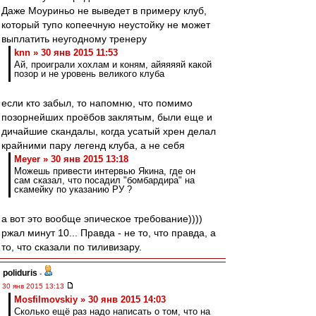
Даже Моуриньо не выведет в примеру клуб,
который тупо копеечную неустойку не может
выплатить неугодному тренеру
knn » 30 янв 2015 11:53
Ай, проиграли хохлам и коням, айяяяяй какой
позор и не уровень великого клуба
если кто забыл, то напомню, что помимо
позорнейших проёбов заклятым, были еще и
дичайшие скандалы, когда усатый хрен делал
крайними пару легенд клуба, а не себя
Meyer » 30 янв 2015 13:18
Можешь привести интервью Якина, где он
сам сказал, что посадил "бомбардира" на
скамейку по указанию РУ ?
а вот это вообще эпическое требование))))
ржал минут 10... Правда - не то, что правда, а
то, что сказали по тиливизару.
poliduris
-
30 янв 2015 13:13
Mosfilmovskiy » 30 янв 2015 14:03
Сколько ещё раз надо написать о том, что на