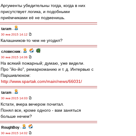
Аргументы убедительны тогда, когда в них
присутствует логика, и подобными
приёмчиками её не подменишь.
taram
-
30 янв 2015 14:12
Калашников-то чем не угодил?
словесник
-
30 янв 2015 14:06
На всякий пожарный; думаю, уже видели.
Про "йо-йо", ремаркоманию и т. д. Интервью с
Паршивлюком:
http://www.spartak.com/main/news/66031/
taram
-
30 янв 2015 14:03
Кстати, вчера вечером почитал.
Понял все, кроме одного - вам заняться
больше нечем?
RoughBoy
-
30 янв 2015 14:02