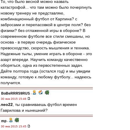
То, что было весной можно назвать
катастрофой... что там можно было почерпнуть
новому тренеру не представляю,
комбинационный футбол от Карпина? с
забросами и перепасовкой в центре поля? без
физики? без отлаженной игры в обороне? В
современном футболе все стили смешаны, но
основа - в первую очередь физическое
превосходство, скорость мышления и техника.
Надежные тылы, умение играть в обороне - это
азарт впереди. Научить команду качественно
оборяться, одна из первостепенных задач.
Дайте полтора года (остался год) и мы увидим
команду, готовую к любому футболу... надеюсь
получится.
BoBeRRR59RUS
-
30 янв 2015 15:46
лео22
, ты сравниваешь футбол времен
Гаврилова и нынешний?
mp
-
30 янв 2015 15:45