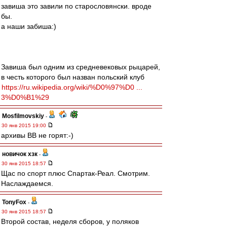
завиша это завили по старословянски. вроде
бы.
а наши забиша:)
Завиша был одним из средневековых рыцарей,
в честь которого был назван польский клуб
https://ru.wikipedia.org/wiki/%D0%97%D0 ...
3%D0%B1%29
Mosfilmovskiy
-
30 янв 2015 19:00
архивы ВВ не горят:-)
новичок хзк
-
30 янв 2015 18:57
Щас по спорт плюс Спартак-Реал. Смотрим.
Наслаждаемся.
TonyFox
-
30 янв 2015 18:57
Второй состав, неделя сборов, у поляков