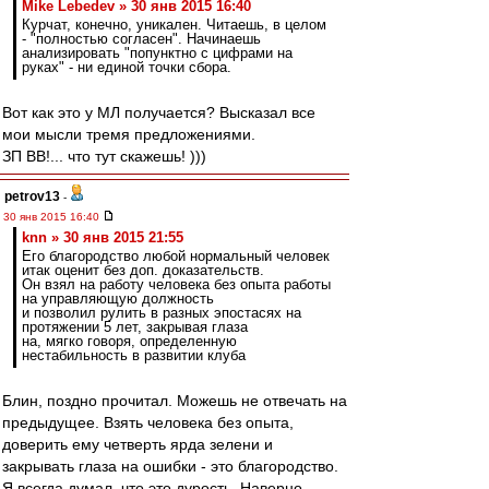
Mike Lebedev » 30 янв 2015 16:40
Курчат, конечно, уникален. Читаешь, в целом
- "полностью согласен". Начинаешь
анализировать "попунктно с цифрами на
руках" - ни единой точки сбора.
Вот как это у МЛ получается? Высказал все
мои мысли тремя предложениями.
ЗП ВВ!... что тут скажешь! )))
petrov13
-
30 янв 2015 16:40
knn » 30 янв 2015 21:55
Его благородство любой нормальный человек
итак оценит без доп. доказательств.
Он взял на работу человека без опыта работы
на управляющую должность
и позволил рулить в разных эпостасях на
протяжении 5 лет, закрывая глаза
на, мягко говоря, определенную
нестабильность в развитии клуба
Блин, поздно прочитал. Можешь не отвечать на
предыдущее. Взять человека без опыта,
доверить ему четверть ярда зелени и
закрывать глаза на ошибки - это благородство.
Я всегда думал, что это дурость. Наверно,