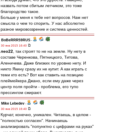
назвать потом сбитым летчиком, это тоже
благородство такое.
Больше у меня к тебе нет вопросов. Нам нет
смысла о чем то спорить. У нас абсолютно
разное мировоззрение и система ценностей.
BoBeRRR59RUS
-
30 янв 2015 16:40
лео22
, так строят то не на земле. Ну нету в
составе Черенкова, Пятницкого, Титова,
Аленичева. Даже близких по уровню нету. И
никто Якину сразу их не купит. А как играть с
теми кто есть? Вот как ставить на позицию
плеймейкера Джано, если ему даже через
центр поля пройти - проблема, его тупо
прессингом сжирают.
Mike Lebedev
-
30 янв 2015 16:40
Курчат, конечно, уникален. Читаешь, в целом -
"полностью согласен". Начинаешь
анализировать "попунктно с цифрами на руках"