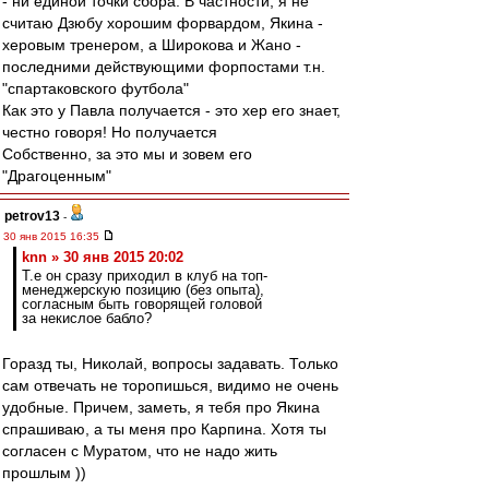
- ни единой точки сбора. В частности, я не
считаю Дзюбу хорошим форвардом, Якина -
херовым тренером, а Широкова и Жано -
последними действующими форпостами т.н.
"спартаковского футбола"
Как это у Павла получается - это хер его знает,
честно говоря! Но получается
Собственно, за это мы и зовем его
"Драгоценным"
petrov13
-
30 янв 2015 16:35
knn » 30 янв 2015 20:02
Т.е он сразу приходил в клуб на топ-
менеджерскую позицию (без опыта),
согласным быть говорящей головой
за некислое бабло?
Горазд ты, Николай, вопросы задавать. Только
сам отвечать не торопишься, видимо не очень
удобные. Причем, заметь, я тебя про Якина
спрашиваю, а ты меня про Карпина. Хотя ты
согласен с Муратом, что не надо жить
прошлым ))