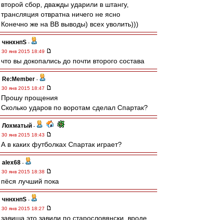
второй сбор, дважды ударили в штангу,
трансляция отвратна ничего не ясно
Конечно же на ВВ выводы) всех уволить)))
чннхнпS
-
30 янв 2015 18:49
что вы докопались до почти второго состава
Re:Member
-
30 янв 2015 18:47
Прошу прощения
Сколько ударов по воротам сделал Спартак?
Лохматый
-
30 янв 2015 18:43
А в каких футболках Спартак играет?
alex68
-
30 янв 2015 18:38
пёся лучший пока
чннхнпS
-
30 янв 2015 18:27
завиша это завили по старословянски. вроде