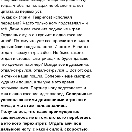
тогда, чтобы на пальцах не объяснять, вот
цитата из первых уст:
"А как он (прим. Гаврилов) исполнял
передачи? Часто только ногу подставлял – и
всё. Даже в два касания подчас не играл.
Отдаешь ему, а он кричит: в одно касание
играй! Потому что уже все просчитал и видел
дальнейшие ходы на поле. И потом. Если ты
отдал – сразу открывайся. Не было такого:
отдал и стоишь, смотришь, что будет дальше,
что сделает партнер? Всегда всё в движении:
отдал-открылся, отдал-открылся… Вот отсюда
и стенки наши пошли. Соперник еще смотрит,
куда мяч пошел, а ты уже в это время
открываешься. Партнер ногу подставляет, и
мяч в одно касание идет вперед.
Соперник не
успевал за этими движениями игроков и
мяча, а мы этим пользовались.
Получалось, что наше преимущество
заключалось не в том, кто кого перебегает,
а кто кого перехитрит. Отдать мяч под
дальнюю ногу, с какой силой, скоростью.