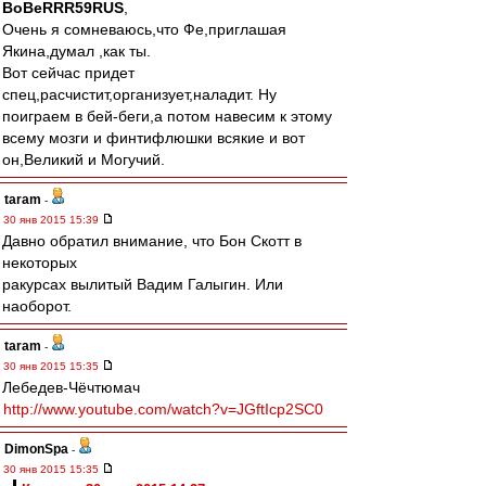
BoBeRRR59RUS
,
Очень я сомневаюсь,что Фе,приглашая
Якина,думал ,как ты.
Вот сейчас придет
спец,расчистит,организует,наладит. Ну
поиграем в бей-беги,а потом навесим к этому
всему мозги и финтифлюшки всякие и вот
он,Великий и Могучий.
taram
-
30 янв 2015 15:39
Давно обратил внимание, что Бон Скотт в
некоторых
ракурсах вылитый Вадим Галыгин. Или
наоборот.
taram
-
30 янв 2015 15:35
Лебедев-Чёчтюмач
http://www.youtube.com/watch?v=JGftIcp2SC0
DimonSpa
-
30 янв 2015 15:35