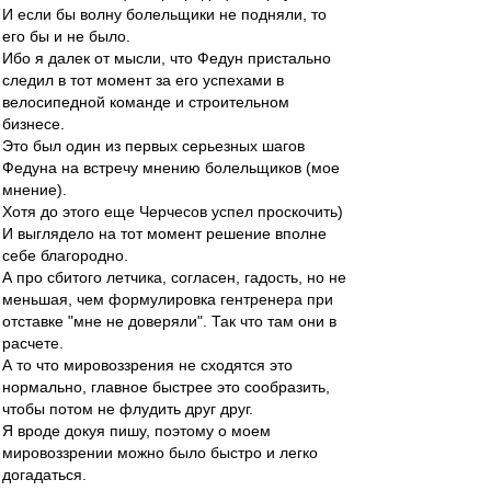
И если бы волну болельщики не подняли, то
его бы и не было.
Ибо я далек от мысли, что Федун пристально
следил в тот момент за его успехами в
велосипедной команде и строительном
бизнесе.
Это был один из первых серьезных шагов
Федуна на встречу мнению болельщиков (мое
мнение).
Хотя до этого еще Черчесов успел проскочить)
И выглядело на тот момент решение вполне
себе благородно.
А про сбитого летчика, согласен, гадость, но не
меньшая, чем формулировка гентренера при
отставке "мне не доверяли". Так что там они в
расчете.
А то что мировоззрения не сходятся это
нормально, главное быстрее это сообразить,
чтобы потом не флудить друг друг.
Я вроде докуя пишу, поэтому о моем
мировоззрении можно было быстро и легко
догадаться.