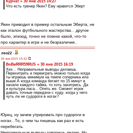
Курчат » 30 янв 2015 14:27
Что есть тренер Якин? Ему нравится Эберт
Якин приводил в пример остальным Эберта, не
как эталон футбольного мастерства... другое
было, эпизод, точно не помню какой, что-то
про характер в игре и не безразличие..
лео22
-
30 янв 2015 15:32
BoBeRRR59RUS » 30 янв 2015 16:19
Хех... Неправильные выводы делаешь.
Перехитрить и переиграть можно только когда
ты играешь минимум на темпе соперника или
выше.А когда команда бегает по 15 минут в
начале каждого тайма, то хоть захитрись. Да
и культура паса... Опять же. Сможет игрок
давать точные передачи с ходу, когда у него
чуть ли не судороги в ногах?
Юрец, ну зачем утрировать про судороги в
ногах...То, о чем ты пишешь как раз и есть
перебегать.
Неправильные выводы говоришь делаю. Ну