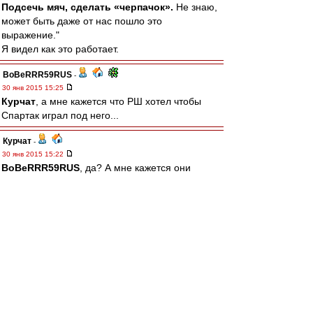
Подсечь мяч, сделать «черпачок».
Не знаю,
может быть даже от нас пошло это
выражение."
Я видел как это работает.
BoBeRRR59RUS
-
30 янв 2015 15:25
Курчат
, а мне кажется что РШ хотел чтобы
Спартак играл под него...
Курчат
-
30 янв 2015 15:22
BoBeRRR59RUS
, да? А мне кажется они
именно и хотели "
играть
в Спартаке". Ну Рома,
по крайней мере, озвучивал такое желание не
раз. И он на лужниковских трибунах в лихие
90е был, в отличие от Якина, Федуна и даже
Асхабадзе)
Миш, да я б ушел - так спрашивают же. А на
кого оставить, на однофамильца-коренного
динамовца?) А ведь скоро March & match)