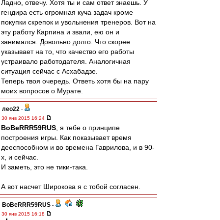
Ладно, отвечу. Хотя ты и сам ответ знаешь. У
гендира есть огромная куча задач кроме
покупки скрепок и увольнения тренеров. Вот на
эту работу Карпина и звали, ею он и
занимался. Довольно долго. Что скорее
указывает на то, что качество его работы
устраивало работодателя. Аналогичная
ситуация сейчас с Асхабадзе.
Теперь твоя очередь. Ответь хотя бы на пару
моих вопросов о Мурате.
лео22
-
30 янв 2015 16:24
BoBeRRR59RUS
, я тебе о принципе
построения игры. Как показывает время
дееспособном и во времена Гаврилова, и в 90-
х, и сейчас.
И заметь, это не тики-така.
А вот насчет Широкова я с тобой согласен.
BoBeRRR59RUS
-
30 янв 2015 16:18