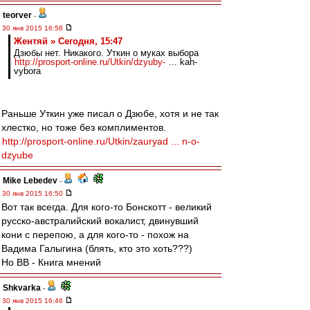
teorver
-
30 янв 2015 16:58
Жентяй » Сегодня, 15:47
Дзюбы нет. Никакого. Уткин о муках выбора
http://prosport-online.ru/Utkin/dzyuby-
... kah-
vybora
Раньше Уткин уже писал о Дзюбе, хотя и не так
хлестко, но тоже без комплиментов.
http://prosport-online.ru/Utkin/zauryad ... n-o-
dzyube
Mike Lebedev
-
30 янв 2015 16:50
Вот так всегда. Для кого-то Бонскотт - великий
русско-австралийский вокалист, двинувший
кони с перепою, а для кого-то - похож на
Вадима Галыгина (блять, кто это хоть???)
Но ВВ - Книга мнений
Shkvarka
-
30 янв 2015 16:46