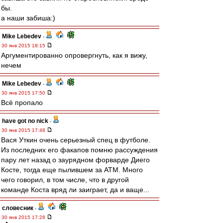
бы.
а наши забиша:)
Mike Lebedev
-
30 янв 2015 18:15
Аргументированно опровергнуть, как я вижу,
нечем
Mike Lebedev
-
30 янв 2015 17:50
Всё пропало
have got no nick
-
30 янв 2015 17:48
Вася Уткин очень серьезный спец в футболе.
Из последних его факапов помню рассуждения
пару лет назад о заурядном форварде Диего
Косте, тогда еще пылившем за АТМ. Много
чего говорил, в том числе, что в другой
команде Коста вряд ли заиграет, да и ваще...
словесник
-
30 янв 2015 17:28