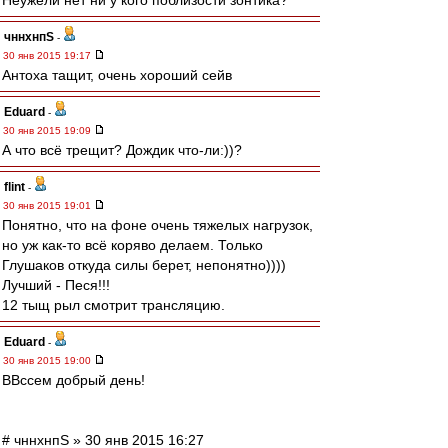
Неужели нет ни у кого поблизости зонтика?
чннхнпS
-
30 янв 2015 19:17
Антоха тащит, очень хороший сейв
Eduard
-
30 янв 2015 19:09
А что всё трещит? Дождик что-ли:))?
flint
-
30 янв 2015 19:01
Понятно, что на фоне очень тяжелых нагрузок,
но уж как-то всё коряво делаем. Только
Глушаков откуда силы берет, непонятно))))
Лучший - Песя!!!
12 тыщ рыл смотрит трансляцию.
Eduard
-
30 янв 2015 19:00
ВВссем добрый день!
# чннхнпS » 30 янв 2015 16:27