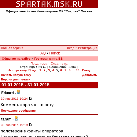
Официальный сайт болельщиков ФК "Спартак" Москва
Полная версия
Вход
•
Регистрация
FAQ
•
Поиск
Общение на сайте
Гостевая книга ВВ
»
Пред. тема
|
След. тема
Страница
5
из
46
[ Сообщений: 2284 ]
На страницу
Пред.
1
,
2
,
3
,
4
,
5
,
6
,
7
,
8
...
46
След.
Начать новую тему
Добавить
Версия для печати
01.01.2015 - 31.01.2015
Eduard
-
30 янв 2015 19:24
Комментатора что-то нету
Последнее сообщение
taram
-
30 янв 2015 19:19
полотерские финты оператора.