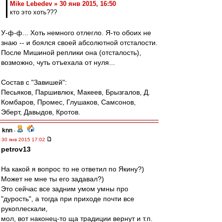
Mike Lebedev » 30 янв 2015, 16:50
кто это хоть???
У-ф-ф... Хоть немного отлегло. Я-то обоих не
знаю -- и боялся своей абсолютной отсталости.
После Мишиной реплики она (отсталость),
возможно, чуть отъехала от нуля...
Состав с "Завишей":
Песьяков, Паршивлюк, Макеев, Брызгалов, Д.
Комбаров, Промес, Глушаков, Самсонов,
Эберт, Давыдов, Кротов.
knn
-
30 янв 2015 17:02
petrov13
На какой я вопрос то не ответил по Якину?)
Может не мне ты его задавал?)
Это сейчас все задним умом умны про
"дурость", а тогда при приходе почти все
рукоплескали,
мол, вот наконец-то ща традиции вернут и т.п.