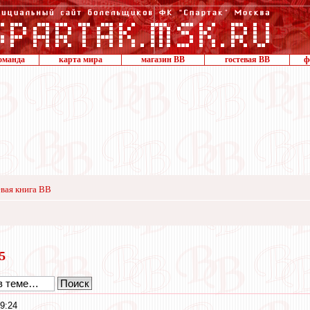
оманда
карта мира
магазин ВВ
гостевая ВВ
ф
вая книга ВВ
15
9:24