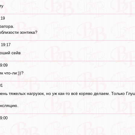
ту
:19
ратора.
облизости зонтика?
 19:17
роший сейв
9:09
к что-ли:))?
01
ень тяжелых нагрузок, но уж как-то всё коряво делаем. Только Глуш
ансляцию.
9:00