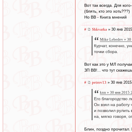
Вот так всегда. Для ког
(блять, кто это хоть???)
Но ВВ - Книга мнений
#
Shkvarka
» 30 янв 2015
Mike Lebedev » 30
Курчат, конечно, у
точки сбора.
Вот как это у МЛ получ
ЗП ВВ!... что тут скажешь
#
petrov13
» 30 янв 2015
knn » 30 янв 2015 
Его благородство л
Он взял на работу
и позволил рулить 
на, мягко говоря, 
Блин, поздно прочитал.