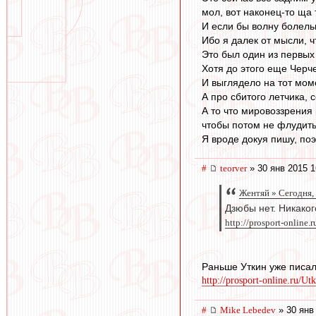
мол, вот наконец-то ща 
И если бы волну болель
Ибо я далек от мысли, 
Это был один из первых
Хотя до этого еще Черч
И выглядело на тот мом
А про сбитого летчика, 
А то что мировоззрения 
чтобы потом не флудить 
Я вроде докуя пишу, по
#
teorver
» 30 янв 2015 1
Жентяй » Сегодня,
Дзюбы нет. Никаког
http://prosport-online.
Раньше Уткин уже писал 
http://prosport-online.ru/Ut
#
Mike Lebedev
» 30 янв