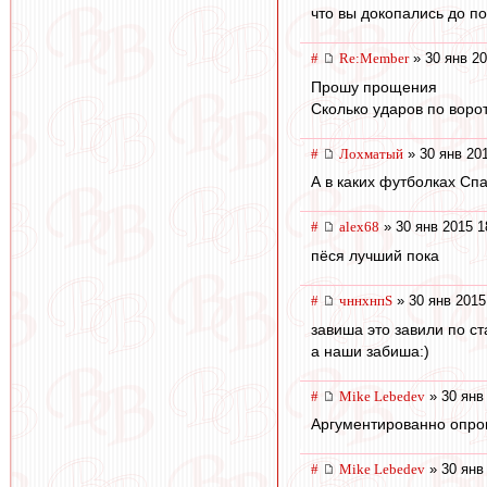
что вы докопались до по
#
Re:Member
» 30 янв 20
Прошу прощения
Сколько ударов по воро
#
Лохматый
» 30 янв 20
А в каких футболках Спа
#
alex68
» 30 янв 2015 1
пёся лучший пока
#
чннхнпS
» 30 янв 2015
завиша это завили по ст
а наши забиша:)
#
Mike Lebedev
» 30 янв
Аргументированно опров
#
Mike Lebedev
» 30 янв