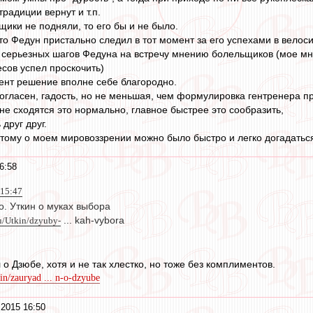
традиции вернут и т.п.
щики не подняли, то его бы и не было.
что Федун пристально следил в тот момент за его успехами в вело
 серьезных шагов Федуна на встречу мнению болельщиков (мое мн
есов успел проскочить)
ент решение вполне себе благородно.
согласен, гадость, но не меньшая, чем формулировка гентренера при
не сходятся это нормально, главное быстрее это сообразить,
друг друг.
этому о моем мировоззрении можно было быстро и легко догадатьс
6:58
 15:47
о. Уткин о муках выбора
ru/Utkin/dzyuby-
... kah-vybora
о Дзюбе, хотя и не так хлестко, но тоже без комплиментов.
kin/zauryad ... n-o-dzyube
 2015 16:50