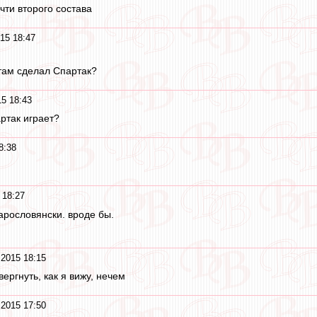
чти второго состава
15 18:47
там сделал Спартак?
15 18:43
ртак играет?
8:38
 18:27
арословянски. вроде бы.
 2015 18:15
ергнуть, как я вижу, нечем
 2015 17:50