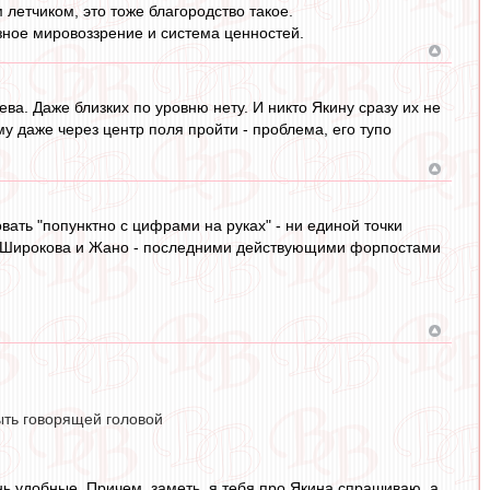
м летчиком, это тоже благородство такое.
азное мировоззрение и система ценностей.
чева. Даже близких по уровню нету. И никто Якину сразу их не
ему даже через центр поля пройти - проблема, его тупо
вать "попунктно с цифрами на руках" - ни единой точки
 а Широкова и Жано - последними действующими форпостами
ыть говорящей головой
нь удобные. Причем, заметь, я тебя про Якина спрашиваю, а