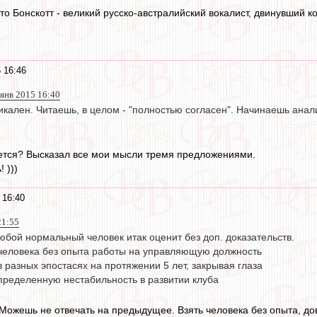
о-то Бонскотт - великий русско-австралийский вокалист, двинувший 
 16:46
 янв 2015 16:40
никален. Читаешь, в целом - "полностью согласен". Начинаешь анал
ается? Высказал все мои мысли тремя предложениями.
! )))
 16:40
21:55
юбой нормальный человек итак оценит без доп. доказательств.
 человека без опыта работы на управляющую должность
в разных эпостасях на протяжении 5 лет, закрывая глаза
определенную нестабильность в развитии клуба
 Можешь не отвечать на предыдущее. Взять человека без опыта, дов