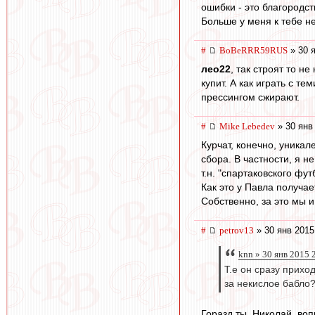
ошибки - это благородст
Больше у меня к тебе н
#
BoBeRRR59RUS
» 30 я
лео22
, так строят то н
купит. А как играть с т
прессингом сжирают.
#
Mike Lebedev
» 30 янв
Курчат, конечно, уникал
сбора. В частности, я
т.н. "спартаковского фут
Как это у Павла получает
Собственно, за это мы 
#
petrov13
» 30 янв 2015
knn » 30 янв 2015 
Т.е он сразу прихо
за некислое бабло
Горазд ты, Николай, во