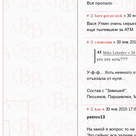
Всё пропало
#
have got no nick
» 30 ян
Вася Уткин очень серье
еще пылившем за АТМ. Мн
#
словесник
» 30 янв 201
Mike Lebedev » 30 
кто это хоть???
У-ф-ф... Хоть немного о
отъехала от нуля...
Состав с "Завишей":
Песьяков, Паршивлюк, М
#
knn
» 30 янв 2015 17:
petrov13
На какой я вопрос то не
Это сейчас все задним у