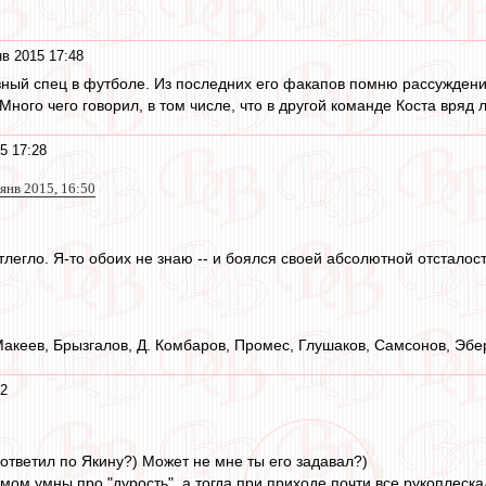
в 2015 17:48
зный спец в футболе. Из последних его факапов помню рассуждени
ого чего говорил, в том числе, что в другой команде Коста вряд ли
5 17:28
янв 2015, 16:50
тлегло. Я-то обоих не знаю -- и боялся своей абсолютной отсталос
акеев, Брызгалов, Д. Комбаров, Промес, Глушаков, Самсонов, Эбер
02
 ответил по Якину?) Может не мне ты его задавал?)
мом умны про "дурость", а тогда при приходе почти все рукоплеска