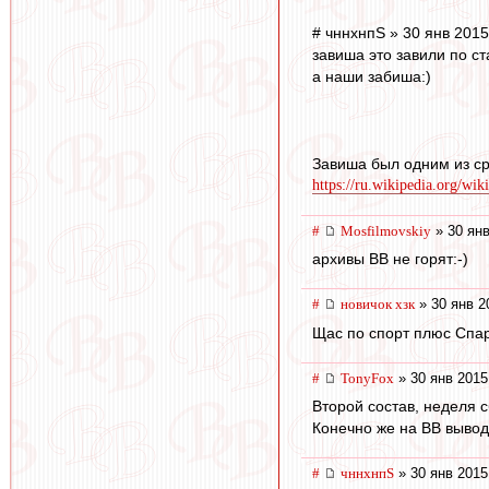
# чннхнпS » 30 янв 2015
завиша это завили по ст
а наши забиша:)
Завиша был одним из ср
https://ru.wikipedia.org
#
Mosfilmovskiy
» 30 янв
архивы ВВ не горят:-)
#
новичок хзк
» 30 янв 2
Щас по спорт плюс Спа
#
TonyFox
» 30 янв 2015
Второй состав, неделя с
Конечно же на ВВ выводы
#
чннхнпS
» 30 янв 2015