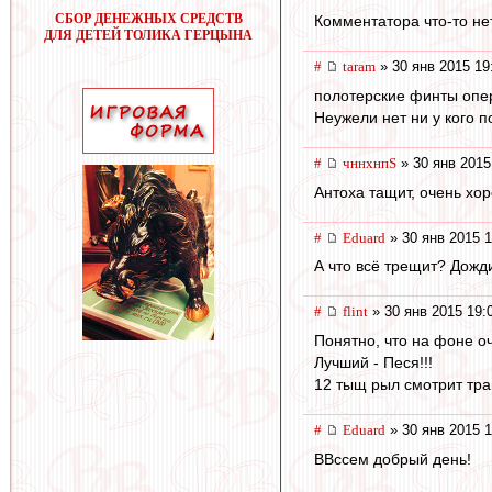
СБОР ДЕНЕЖНЫХ СРЕДСТВ
Комментатора что-то не
ДЛЯ ДЕТЕЙ ТОЛИКА ГЕРЦЫНА
#
taram
» 30 янв 2015 19
полотерские финты опе
Неужели нет ни у кого п
#
чннхнпS
» 30 янв 2015
Антоха тащит, очень хо
#
Eduard
» 30 янв 2015 1
А что всё трещит? Дожди
#
flint
» 30 янв 2015 19:
Понятно, что на фоне оч
Лучший - Песя!!!
12 тыщ рыл смотрит тр
#
Eduard
» 30 янв 2015 1
ВВссем добрый день!