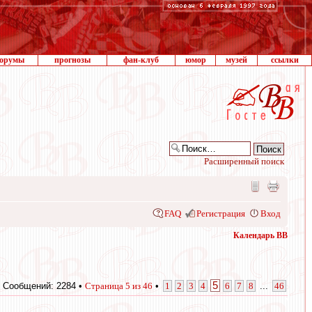
орумы
прогнозы
фан-клуб
юмор
музей
ссылки
Расширенный поиск
FAQ
Регистрация
Вход
Календарь ВВ
5
Сообщений: 2284 •
Страница
5
из
46
•
1
2
3
4
6
7
8
...
46