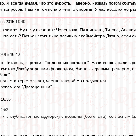
во. Я всегда думал, что это дурость. Наверно, назвать потом сбиты
ет вопросов. Нам нет смысла о чем то спорить. У нас абсолютно р
нв 2015 16:40
е на земле. Ну нету в составе Черенкова, Пятницкого, Титова, Алени
еми кто есть? Вот как ставить на позицию плеймейкера Джано, если 
 2015 16:40
ен. Читаешь, в целом - "полностью согласен". Начинаешь анализиро
 не считаю Дзюбу хорошим форвардом, Якина - херовым тренером,
бола"
ся - это хер его знает, честно говоря! Но получается
и зовем его "Драгоценным"
 16:35
20:02
дил в клуб на топ-менеджерскую позицию (без опыта), согласным б
?
просы задавать. Только сам отвечать не торопишься, видимо не оче