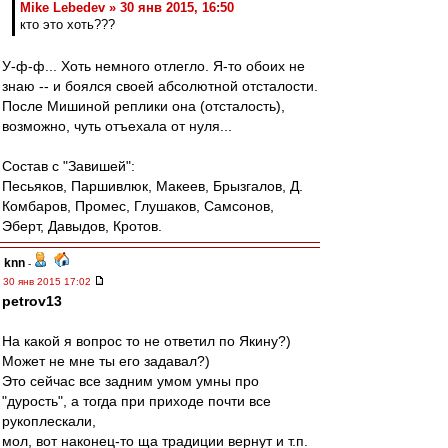
Mike Lebedev » 30 янв 2015, 16:50
кто это хоть???
У-ф-ф... Хоть немного отлегло. Я-то обоих не
знаю -- и боялся своей абсолютной отсталости.
После Мишиной реплики она (отсталость),
возможно, чуть отъехала от нуля...
Состав с "Завишей":
Песьяков, Паршивлюк, Макеев, Брызгалов, Д.
Комбаров, Промес, Глушаков, Самсонов,
Эберт, Давыдов, Кротов.
knn
-
30 янв 2015 17:02
petrov13
На какой я вопрос то не ответил по Якину?)
Может не мне ты его задавал?)
Это сейчас все задним умом умны про
"дурость", а тогда при приходе почти все
рукоплескали,
мол, вот наконец-то ща традиции вернут и т.п.