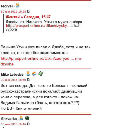
teorver
-
30 янв 2015 16:58
Жентяй » Сегодня, 15:47
Дзюбы нет. Никакого. Уткин о муках выбора
http://prosport-online.ru/Utkin/dzyuby-
... kah-
vybora
Раньше Уткин уже писал о Дзюбе, хотя и не так
хлестко, но тоже без комплиментов.
http://prosport-online.ru/Utkin/zauryad ... n-o-
dzyube
Mike Lebedev
-
30 янв 2015 16:50
Вот так всегда. Для кого-то Бонскотт - великий
русско-австралийский вокалист, двинувший
кони с перепою, а для кого-то - похож на
Вадима Галыгина (блять, кто это хоть???)
Но ВВ - Книга мнений
Shkvarka
-
30 янв 2015 16:46