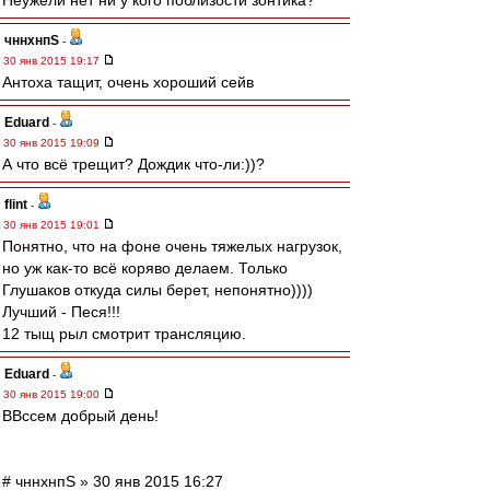
Неужели нет ни у кого поблизости зонтика?
чннхнпS
-
30 янв 2015 19:17
Антоха тащит, очень хороший сейв
Eduard
-
30 янв 2015 19:09
А что всё трещит? Дождик что-ли:))?
flint
-
30 янв 2015 19:01
Понятно, что на фоне очень тяжелых нагрузок,
но уж как-то всё коряво делаем. Только
Глушаков откуда силы берет, непонятно))))
Лучший - Песя!!!
12 тыщ рыл смотрит трансляцию.
Eduard
-
30 янв 2015 19:00
ВВссем добрый день!
# чннхнпS » 30 янв 2015 16:27