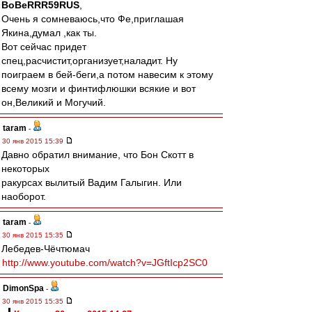
BoBeRRR59RUS
,
Очень я сомневаюсь,что Фе,приглашая
Якина,думал ,как ты.
Вот сейчас придет
спец,расчистит,организует,наладит. Ну
поиграем в бей-беги,а потом навесим к этому
всему мозги и финтифлюшки всякие и вот
он,Великий и Могучий.
taram
-
30 янв 2015 15:39
Давно обратил внимание, что Бон Скотт в
некоторых
ракурсах вылитый Вадим Галыгин. Или
наоборот.
taram
-
30 янв 2015 15:35
Лебедев-Чёчтюмач
http://www.youtube.com/watch?v=JGftIcp2SC0
DimonSpa
-
30 янв 2015 15:35