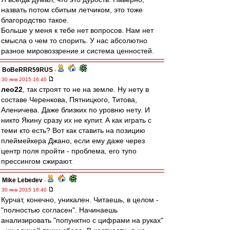
назвать потом сбитым летчиком, это тоже
благородство такое.
Больше у меня к тебе нет вопросов. Нам нет
смысла о чем то спорить. У нас абсолютно
разное мировоззрение и система ценностей.
BoBeRRR59RUS
-
30 янв 2015 16:40
лео22
, так строят то не на земле. Ну нету в
составе Черенкова, Пятницкого, Титова,
Аленичева. Даже близких по уровню нету. И
никто Якину сразу их не купит. А как играть с
теми кто есть? Вот как ставить на позицию
плеймейкера Джано, если ему даже через
центр поля пройти - проблема, его тупо
прессингом сжирают.
Mike Lebedev
-
30 янв 2015 16:40
Курчат, конечно, уникален. Читаешь, в целом -
"полностью согласен". Начинаешь
анализировать "попунктно с цифрами на руках"