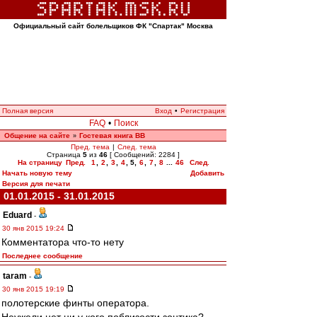
Официальный сайт болельщиков ФК "Спартак" Москва
Полная версия
Вход
•
Регистрация
FAQ
•
Поиск
Общение на сайте
Гостевая книга ВВ
»
Пред. тема
|
След. тема
Страница
5
из
46
[ Сообщений: 2284 ]
На страницу
Пред.
1
,
2
,
3
,
4
,
5
,
6
,
7
,
8
...
46
След.
Начать новую тему
Добавить
Версия для печати
01.01.2015 - 31.01.2015
Eduard
-
30 янв 2015 19:24
Комментатора что-то нету
Последнее сообщение
taram
-
30 янв 2015 19:19
полотерские финты оператора.