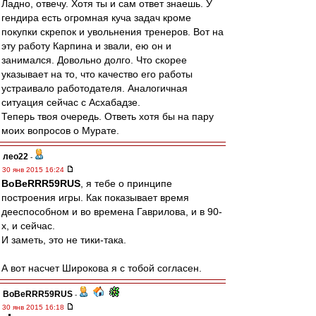
Ладно, отвечу. Хотя ты и сам ответ знаешь. У
гендира есть огромная куча задач кроме
покупки скрепок и увольнения тренеров. Вот на
эту работу Карпина и звали, ею он и
занимался. Довольно долго. Что скорее
указывает на то, что качество его работы
устраивало работодателя. Аналогичная
ситуация сейчас с Асхабадзе.
Теперь твоя очередь. Ответь хотя бы на пару
моих вопросов о Мурате.
лео22
-
30 янв 2015 16:24
BoBeRRR59RUS
, я тебе о принципе
построения игры. Как показывает время
дееспособном и во времена Гаврилова, и в 90-
х, и сейчас.
И заметь, это не тики-така.
А вот насчет Широкова я с тобой согласен.
BoBeRRR59RUS
-
30 янв 2015 16:18