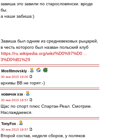
завиша это завили по старословянски. вроде
бы.
а наши забиша:)
Завиша был одним из средневековых рыцарей,
в честь которого был назван польский клуб
https://ru.wikipedia.org/wiki/%D0%97%D0 ...
3%D0%B1%29
Mosfilmovskiy
-
30 янв 2015 19:00
архивы ВВ не горят:-)
новичок хзк
-
30 янв 2015 18:57
Щас по спорт плюс Спартак-Реал. Смотрим.
Наслаждаемся.
TonyFox
-
30 янв 2015 18:57
Второй состав, неделя сборов, у поляков