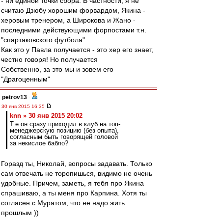
- ни единой точки сбора. В частности, я не
считаю Дзюбу хорошим форвардом, Якина -
херовым тренером, а Широкова и Жано -
последними действующими форпостами т.н.
"спартаковского футбола"
Как это у Павла получается - это хер его знает,
честно говоря! Но получается
Собственно, за это мы и зовем его
"Драгоценным"
petrov13
-
30 янв 2015 16:35
knn » 30 янв 2015 20:02
Т.е он сразу приходил в клуб на топ-
менеджерскую позицию (без опыта),
согласным быть говорящей головой
за некислое бабло?
Горазд ты, Николай, вопросы задавать. Только
сам отвечать не торопишься, видимо не очень
удобные. Причем, заметь, я тебя про Якина
спрашиваю, а ты меня про Карпина. Хотя ты
согласен с Муратом, что не надо жить
прошлым ))