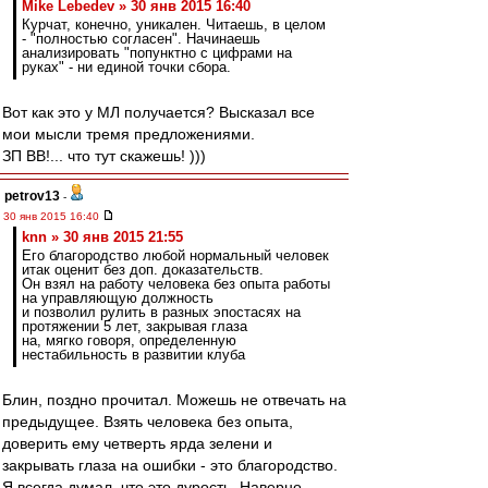
Mike Lebedev » 30 янв 2015 16:40
Курчат, конечно, уникален. Читаешь, в целом
- "полностью согласен". Начинаешь
анализировать "попунктно с цифрами на
руках" - ни единой точки сбора.
Вот как это у МЛ получается? Высказал все
мои мысли тремя предложениями.
ЗП ВВ!... что тут скажешь! )))
petrov13
-
30 янв 2015 16:40
knn » 30 янв 2015 21:55
Его благородство любой нормальный человек
итак оценит без доп. доказательств.
Он взял на работу человека без опыта работы
на управляющую должность
и позволил рулить в разных эпостасях на
протяжении 5 лет, закрывая глаза
на, мягко говоря, определенную
нестабильность в развитии клуба
Блин, поздно прочитал. Можешь не отвечать на
предыдущее. Взять человека без опыта,
доверить ему четверть ярда зелени и
закрывать глаза на ошибки - это благородство.
Я всегда думал, что это дурость. Наверно,