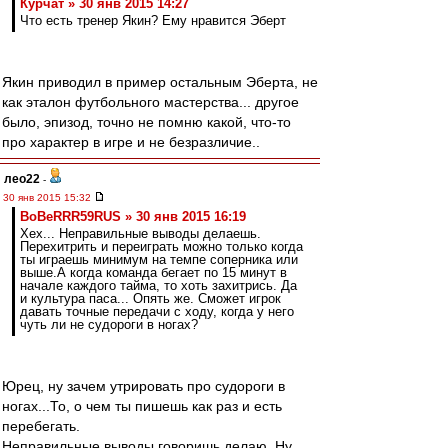
Курчат » 30 янв 2015 14:27
Что есть тренер Якин? Ему нравится Эберт
Якин приводил в пример остальным Эберта, не
как эталон футбольного мастерства... другое
было, эпизод, точно не помню какой, что-то
про характер в игре и не безразличие..
лео22
-
30 янв 2015 15:32
BoBeRRR59RUS » 30 янв 2015 16:19
Хех... Неправильные выводы делаешь.
Перехитрить и переиграть можно только когда
ты играешь минимум на темпе соперника или
выше.А когда команда бегает по 15 минут в
начале каждого тайма, то хоть захитрись. Да
и культура паса... Опять же. Сможет игрок
давать точные передачи с ходу, когда у него
чуть ли не судороги в ногах?
Юрец, ну зачем утрировать про судороги в
ногах...То, о чем ты пишешь как раз и есть
перебегать.
Неправильные выводы говоришь делаю. Ну