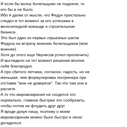
И если бы волну болельщики не подняли, то
его бы и не было.
Ибо я далек от мысли, что Федун пристально
следил в тот момент за его успехами в
велосипедной команде и строительном
бизнесе.
Это был один из первых серьезных шагов
Федуна на встречу мнению болельщиков (мое
мнение).
Хотя до этого еще Черчесов успел проскочить)
И выглядело на тот момент решение вполне
себе благородно.
А про сбитого летчика, согласен, гадость, но не
меньшая, чем формулировка гентренера при
отставке "мне не доверяли". Так что там они в
расчете.
А то что мировоззрения не сходятся это
нормально, главное быстрее это сообразить,
чтобы потом не флудить друг друг.
Я вроде докуя пишу, поэтому о моем
мировоззрении можно было быстро и легко
догадаться.