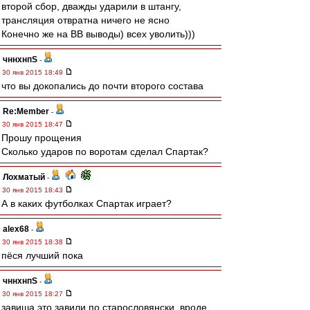
второй сбор, дважды ударили в штангу,
трансляция отвратна ничего не ясно
Конечно же на ВВ выводы) всех уволить)))
чннхнпS
-
30 янв 2015 18:49
что вы докопались до почти второго состава
Re:Member
-
30 янв 2015 18:47
Прошу прощения
Сколько ударов по воротам сделал Спартак?
Лохматый
-
30 янв 2015 18:43
А в каких футболках Спартак играет?
alex68
-
30 янв 2015 18:38
пёся лучший пока
чннхнпS
-
30 янв 2015 18:27
завиша это завили по старословянски. вроде