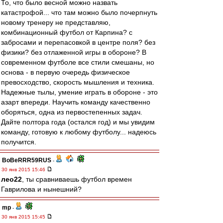
То, что было весной можно назвать
катастрофой... что там можно было почерпнуть
новому тренеру не представляю,
комбинационный футбол от Карпина? с
забросами и перепасовкой в центре поля? без
физики? без отлаженной игры в обороне? В
современном футболе все стили смешаны, но
основа - в первую очередь физическое
превосходство, скорость мышления и техника.
Надежные тылы, умение играть в обороне - это
азарт впереди. Научить команду качественно
оборяться, одна из первостепенных задач.
Дайте полтора года (остался год) и мы увидим
команду, готовую к любому футболу... надеюсь
получится.
BoBeRRR59RUS
-
30 янв 2015 15:46
лео22
, ты сравниваешь футбол времен
Гаврилова и нынешний?
mp
-
30 янв 2015 15:45