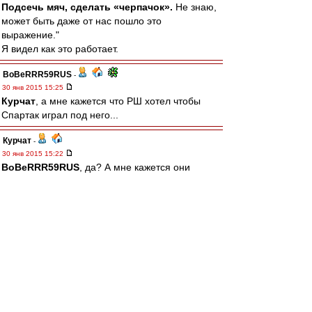
Подсечь мяч, сделать «черпачок».
Не знаю,
может быть даже от нас пошло это
выражение."
Я видел как это работает.
BoBeRRR59RUS
-
30 янв 2015 15:25
Курчат
, а мне кажется что РШ хотел чтобы
Спартак играл под него...
Курчат
-
30 янв 2015 15:22
BoBeRRR59RUS
, да? А мне кажется они
именно и хотели "
играть
в Спартаке". Ну Рома,
по крайней мере, озвучивал такое желание не
раз. И он на лужниковских трибунах в лихие
90е был, в отличие от Якина, Федуна и даже
Асхабадзе)
Миш, да я б ушел - так спрашивают же. А на
кого оставить, на однофамильца-коренного
динамовца?) А ведь скоро March & match)