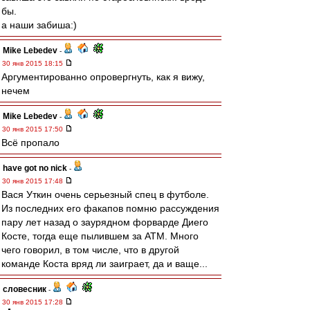
бы.
а наши забиша:)
Mike Lebedev
-
30 янв 2015 18:15
Аргументированно опровергнуть, как я вижу,
нечем
Mike Lebedev
-
30 янв 2015 17:50
Всё пропало
have got no nick
-
30 янв 2015 17:48
Вася Уткин очень серьезный спец в футболе.
Из последних его факапов помню рассуждения
пару лет назад о заурядном форварде Диего
Косте, тогда еще пылившем за АТМ. Много
чего говорил, в том числе, что в другой
команде Коста вряд ли заиграет, да и ваще...
словесник
-
30 янв 2015 17:28