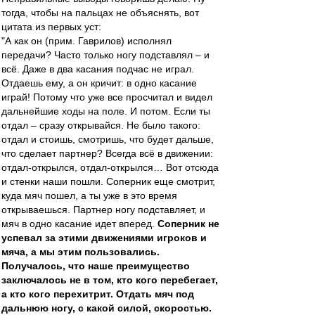
тогда, чтобы на пальцах не объяснять, вот
цитата из первых уст:
"А как он (прим. Гаврилов) исполнял
передачи? Часто только ногу подставлял – и
всё. Даже в два касания подчас не играл.
Отдаешь ему, а он кричит: в одно касание
играй! Потому что уже все просчитал и видел
дальнейшие ходы на поле. И потом. Если ты
отдал – сразу открывайся. Не было такого:
отдал и стоишь, смотришь, что будет дальше,
что сделает партнер? Всегда всё в движении:
отдал-открылся, отдал-открылся… Вот отсюда
и стенки наши пошли. Соперник еще смотрит,
куда мяч пошел, а ты уже в это время
открываешься. Партнер ногу подставляет, и
мяч в одно касание идет вперед.
Соперник не
успевал за этими движениями игроков и
мяча, а мы этим пользовались.
Получалось, что наше преимущество
заключалось не в том, кто кого перебегает,
а кто кого перехитрит. Отдать мяч под
дальнюю ногу, с какой силой, скоростью.