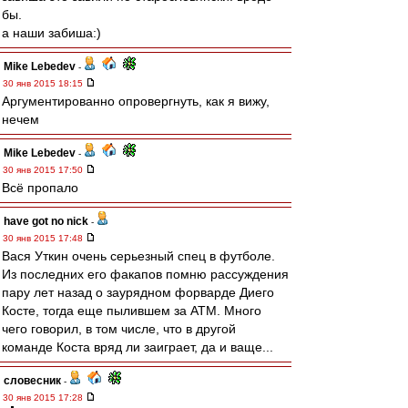
бы.
а наши забиша:)
Mike Lebedev
-
30 янв 2015 18:15
Аргументированно опровергнуть, как я вижу,
нечем
Mike Lebedev
-
30 янв 2015 17:50
Всё пропало
have got no nick
-
30 янв 2015 17:48
Вася Уткин очень серьезный спец в футболе.
Из последних его факапов помню рассуждения
пару лет назад о заурядном форварде Диего
Косте, тогда еще пылившем за АТМ. Много
чего говорил, в том числе, что в другой
команде Коста вряд ли заиграет, да и ваще...
словесник
-
30 янв 2015 17:28