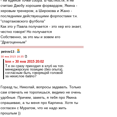
- ни единой точки сбора. В частности, я не
считаю Дзюбу хорошим форвардом, Якина -
херовым тренером, а Широкова и Жано -
последними действующими форпостами т.н.
"спартаковского футбола"
Как это у Павла получается - это хер его знает,
честно говоря! Но получается
Собственно, за это мы и зовем его
"Драгоценным"
petrov13
-
30 янв 2015 16:35
knn » 30 янв 2015 20:02
Т.е он сразу приходил в клуб на топ-
менеджерскую позицию (без опыта),
согласным быть говорящей головой
за некислое бабло?
Горазд ты, Николай, вопросы задавать. Только
сам отвечать не торопишься, видимо не очень
удобные. Причем, заметь, я тебя про Якина
спрашиваю, а ты меня про Карпина. Хотя ты
согласен с Муратом, что не надо жить
прошлым ))