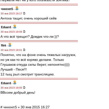
Неужели нет ни у кого поблизости зонтика?
чннхнпS
-
30 янв 2015 19:17
Антоха тащит, очень хороший сейв
Eduard
-
30 янв 2015 19:09
А что всё трещит? Дождик что-ли:))?
flint
-
30 янв 2015 19:01
Понятно, что на фоне очень тяжелых нагрузок,
но уж как-то всё коряво делаем. Только
Глушаков откуда силы берет, непонятно))))
Лучший - Песя!!!
12 тыщ рыл смотрит трансляцию.
Eduard
-
30 янв 2015 19:00
ВВссем добрый день!
# чннхнпS » 30 янв 2015 16:27