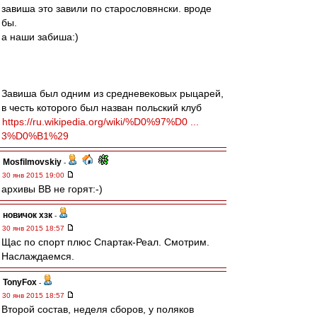
завиша это завили по старословянски. вроде
бы.
а наши забиша:)
Завиша был одним из средневековых рыцарей,
в честь которого был назван польский клуб
https://ru.wikipedia.org/wiki/%D0%97%D0 ...
3%D0%B1%29
Mosfilmovskiy
-
30 янв 2015 19:00
архивы ВВ не горят:-)
новичок хзк
-
30 янв 2015 18:57
Щас по спорт плюс Спартак-Реал. Смотрим.
Наслаждаемся.
TonyFox
-
30 янв 2015 18:57
Второй состав, неделя сборов, у поляков