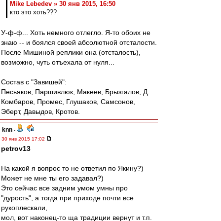
Mike Lebedev » 30 янв 2015, 16:50
кто это хоть???
У-ф-ф... Хоть немного отлегло. Я-то обоих не
знаю -- и боялся своей абсолютной отсталости.
После Мишиной реплики она (отсталость),
возможно, чуть отъехала от нуля...
Состав с "Завишей":
Песьяков, Паршивлюк, Макеев, Брызгалов, Д.
Комбаров, Промес, Глушаков, Самсонов,
Эберт, Давыдов, Кротов.
knn
-
30 янв 2015 17:02
petrov13
На какой я вопрос то не ответил по Якину?)
Может не мне ты его задавал?)
Это сейчас все задним умом умны про
"дурость", а тогда при приходе почти все
рукоплескали,
мол, вот наконец-то ща традиции вернут и т.п.