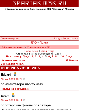
Официальный сайт болельщиков ФК "Спартак" Москва
Полная версия
Вход
•
Регистрация
FAQ
•
Поиск
Общение на сайте
Гостевая книга ВВ
»
Пред. тема
|
След. тема
Страница
5
из
46
[ Сообщений: 2284 ]
На страницу
Пред.
1
,
2
,
3
,
4
,
5
,
6
,
7
,
8
...
46
След.
Начать новую тему
Добавить
Версия для печати
01.01.2015 - 31.01.2015
Eduard
-
30 янв 2015 19:24
Комментатора что-то нету
Последнее сообщение
taram
-
30 янв 2015 19:19
полотерские финты оператора.