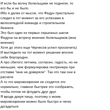
И если бы волну болельщики не подняли, то
его бы и не было.
Ибо я далек от мысли, что Федун пристально
следил в тот момент за его успехами в
велосипедной команде и строительном
бизнесе.
Это был один из первых серьезных шагов
Федуна на встречу мнению болельщиков (мое
мнение).
Хотя до этого еще Черчесов успел проскочить)
И выглядело на тот момент решение вполне
себе благородно.
А про сбитого летчика, согласен, гадость, но не
меньшая, чем формулировка гентренера при
отставке "мне не доверяли". Так что там они в
расчете.
А то что мировоззрения не сходятся это
нормально, главное быстрее это сообразить,
чтобы потом не флудить друг друг.
Я вроде докуя пишу, поэтому о моем
мировоззрении можно было быстро и легко
догадаться.