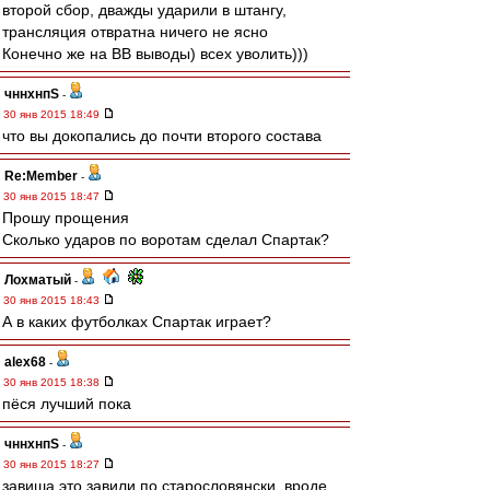
второй сбор, дважды ударили в штангу,
трансляция отвратна ничего не ясно
Конечно же на ВВ выводы) всех уволить)))
чннхнпS
-
30 янв 2015 18:49
что вы докопались до почти второго состава
Re:Member
-
30 янв 2015 18:47
Прошу прощения
Сколько ударов по воротам сделал Спартак?
Лохматый
-
30 янв 2015 18:43
А в каких футболках Спартак играет?
alex68
-
30 янв 2015 18:38
пёся лучший пока
чннхнпS
-
30 янв 2015 18:27
завиша это завили по старословянски. вроде