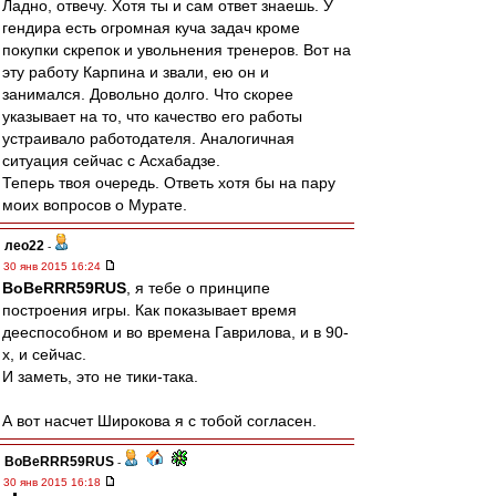
Ладно, отвечу. Хотя ты и сам ответ знаешь. У
гендира есть огромная куча задач кроме
покупки скрепок и увольнения тренеров. Вот на
эту работу Карпина и звали, ею он и
занимался. Довольно долго. Что скорее
указывает на то, что качество его работы
устраивало работодателя. Аналогичная
ситуация сейчас с Асхабадзе.
Теперь твоя очередь. Ответь хотя бы на пару
моих вопросов о Мурате.
лео22
-
30 янв 2015 16:24
BoBeRRR59RUS
, я тебе о принципе
построения игры. Как показывает время
дееспособном и во времена Гаврилова, и в 90-
х, и сейчас.
И заметь, это не тики-така.
А вот насчет Широкова я с тобой согласен.
BoBeRRR59RUS
-
30 янв 2015 16:18