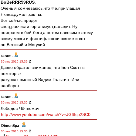
BoBeRRR59RUS
,
Очень я сомневаюсь,что Фе,приглашая
Якина,думал ,как ты.
Вот сейчас придет
спец,расчистит,организует,наладит. Ну
поиграем в бей-беги,а потом навесим к этому
всему мозги и финтифлюшки всякие и вот
он,Великий и Могучий.
taram
-
30 янв 2015 15:39
Давно обратил внимание, что Бон Скотт в
некоторых
ракурсах вылитый Вадим Галыгин. Или
наоборот.
taram
-
30 янв 2015 15:35
Лебедев-Чёчтюмач
http://www.youtube.com/watch?v=JGftIcp2SC0
DimonSpa
-
30 янв 2015 15:35