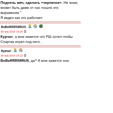
Подсечь мяч, сделать «черпачок».
Не знаю,
может быть даже от нас пошло это
выражение."
Я видел как это работает.
BoBeRRR59RUS
-
30 янв 2015 15:25
Курчат
, а мне кажется что РШ хотел чтобы
Спартак играл под него...
Курчат
-
30 янв 2015 15:22
BoBeRRR59RUS
, да? А мне кажется они
именно и хотели "
играть
в Спартаке". Ну Рома,
по крайней мере, озвучивал такое желание не
раз. И он на лужниковских трибунах в лихие
90е был, в отличие от Якина, Федуна и даже
Асхабадзе)
Миш, да я б ушел - так спрашивают же. А на
кого оставить, на однофамильца-коренного
динамовца?) А ведь скоро March & match)