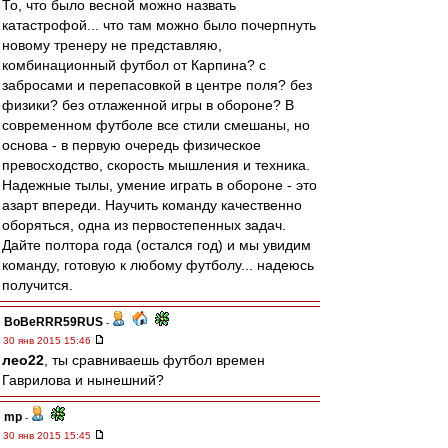
То, что было весной можно назвать
катастрофой... что там можно было почерпнуть
новому тренеру не представляю,
комбинационный футбол от Карпина? с
забросами и перепасовкой в центре поля? без
физики? без отлаженной игры в обороне? В
современном футболе все стили смешаны, но
основа - в первую очередь физическое
превосходство, скорость мышления и техника.
Надежные тылы, умение играть в обороне - это
азарт впереди. Научить команду качественно
оборяться, одна из первостепенных задач.
Дайте полтора года (остался год) и мы увидим
команду, готовую к любому футболу... надеюсь
получится.
BoBeRRR59RUS
-
30 янв 2015 15:46
лео22
, ты сравниваешь футбол времен
Гаврилова и нынешний?
mp
-
30 янв 2015 15:45