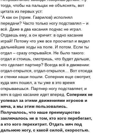
тогда, чтобы на пальцах не объяснять, вот
цитата из первых уст:
"А как он (прим. Гаврилов) исполнял
передачи? Часто только ногу подставлял – и
всё. Даже в два касания подчас не играл.
Отдаешь ему, а он кричит: в одно касание
играй! Потому что уже все просчитал и видел
дальнейшие ходы на поле. И потом. Если ты
отдал – сразу открывайся. Не было такого:
отдал и стоишь, смотришь, что будет дальше,
что сделает партнер? Всегда всё в движении:
отдал-открылся, отдал-открылся… Вот отсюда
и стенки наши пошли. Соперник еще смотрит,
куда мяч пошел, а ты уже в это время
открываешься. Партнер ногу подставляет, и
мяч в одно касание идет вперед.
Соперник не
успевал за этими движениями игроков и
мяча, а мы этим пользовались.
Получалось, что наше преимущество
заключалось не в том, кто кого перебегает,
а кто кого перехитрит. Отдать мяч под
дальнюю ногу, с какой силой, скоростью.