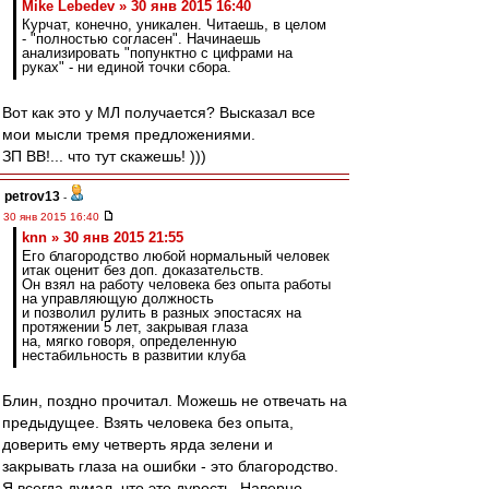
Mike Lebedev » 30 янв 2015 16:40
Курчат, конечно, уникален. Читаешь, в целом
- "полностью согласен". Начинаешь
анализировать "попунктно с цифрами на
руках" - ни единой точки сбора.
Вот как это у МЛ получается? Высказал все
мои мысли тремя предложениями.
ЗП ВВ!... что тут скажешь! )))
petrov13
-
30 янв 2015 16:40
knn » 30 янв 2015 21:55
Его благородство любой нормальный человек
итак оценит без доп. доказательств.
Он взял на работу человека без опыта работы
на управляющую должность
и позволил рулить в разных эпостасях на
протяжении 5 лет, закрывая глаза
на, мягко говоря, определенную
нестабильность в развитии клуба
Блин, поздно прочитал. Можешь не отвечать на
предыдущее. Взять человека без опыта,
доверить ему четверть ярда зелени и
закрывать глаза на ошибки - это благородство.
Я всегда думал, что это дурость. Наверно,