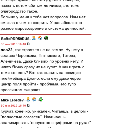
назвать потом сбитым летчиком, это тоже
благородство такое.
Больше у меня к тебе нет вопросов. Нам нет
смысла о чем то спорить. У нас абсолютно
разное мировоззрение и система ценностей.
BoBeRRR59RUS
-
30 янв 2015 16:40
лео22
, так строят то не на земле. Ну нету в
составе Черенкова, Пятницкого, Титова,
Аленичева. Даже близких по уровню нету. И
никто Якину сразу их не купит. А как играть с
теми кто есть? Вот как ставить на позицию
плеймейкера Джано, если ему даже через
центр поля пройти - проблема, его тупо
прессингом сжирают.
Mike Lebedev
-
30 янв 2015 16:40
Курчат, конечно, уникален. Читаешь, в целом -
"полностью согласен". Начинаешь
анализировать "попунктно с цифрами на руках"