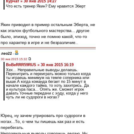
Курчат » 30 янв 2015 14:27
Что есть тренер Якин? Ему нравится Эберт
Якин приводил в пример остальным Эберта, не
как эталон футбольного мастерства... другое
было, эпизод, точно не помню какой, что-то
про характер в игре и не безразличие..
лео22
-
30 янв 2015 15:32
BoBeRRR59RUS » 30 янв 2015 16:19
Хех... Неправильные выводы делаешь.
Перехитрить и переиграть можно только когда
ты играешь минимум на темпе соперника или
выше.А когда команда бегает по 15 минут в
начале каждого тайма, то хоть захитрись. Да
и культура паса... Опять же. Сможет игрок
давать точные передачи с ходу, когда у него
чуть ли не судороги в ногах?
Юрец, ну зачем утрировать про судороги в
ногах...То, о чем ты пишешь как раз и есть
перебегать.
Неправильные выводы говоришь делаю. Ну