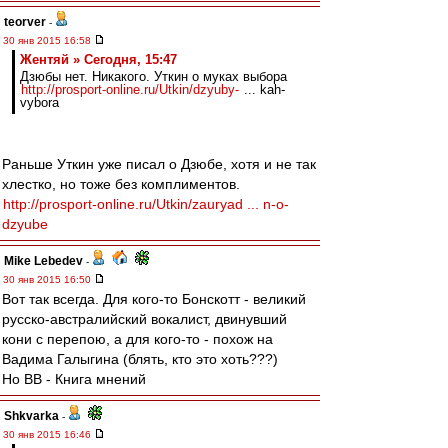
teorver
-
30 янв 2015 16:58
Жентяй » Сегодня, 15:47
Дзюбы нет. Никакого. Уткин о муках выбора
http://prosport-online.ru/Utkin/dzyuby-
... kah-
vybora
Раньше Уткин уже писал о Дзюбе, хотя и не так
хлестко, но тоже без комплиментов.
http://prosport-online.ru/Utkin/zauryad ... n-o-
dzyube
Mike Lebedev
-
30 янв 2015 16:50
Вот так всегда. Для кого-то Бонскотт - великий
русско-австралийский вокалист, двинувший
кони с перепою, а для кого-то - похож на
Вадима Галыгина (блять, кто это хоть???)
Но ВВ - Книга мнений
Shkvarka
-
30 янв 2015 16:46