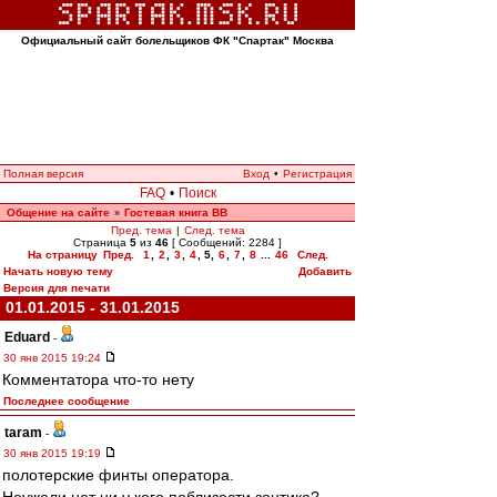
Официальный сайт болельщиков ФК "Спартак" Москва
Полная версия
Вход
•
Регистрация
FAQ
•
Поиск
Общение на сайте
Гостевая книга ВВ
»
Пред. тема
|
След. тема
Страница
5
из
46
[ Сообщений: 2284 ]
На страницу
Пред.
1
,
2
,
3
,
4
,
5
,
6
,
7
,
8
...
46
След.
Начать новую тему
Добавить
Версия для печати
01.01.2015 - 31.01.2015
Eduard
-
30 янв 2015 19:24
Комментатора что-то нету
Последнее сообщение
taram
-
30 янв 2015 19:19
полотерские финты оператора.