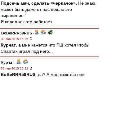
Подсечь мяч, сделать «черпачок».
Не знаю,
может быть даже от нас пошло это
выражение."
Я видел как это работает.
BoBeRRR59RUS
-
30 янв 2015 15:25
Курчат
, а мне кажется что РШ хотел чтобы
Спартак играл под него...
Курчат
-
30 янв 2015 15:22
BoBeRRR59RUS
, да? А мне кажется они
именно и хотели "
играть
в Спартаке". Ну Рома,
по крайней мере, озвучивал такое желание не
раз. И он на лужниковских трибунах в лихие
90е был, в отличие от Якина, Федуна и даже
Асхабадзе)
Миш, да я б ушел - так спрашивают же. А на
кого оставить, на однофамильца-коренного
динамовца?) А ведь скоро March & match)