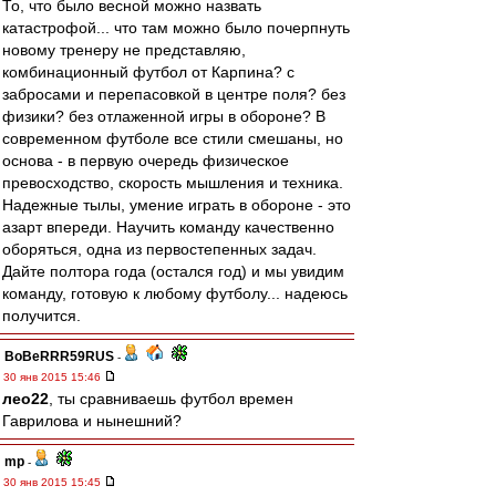
То, что было весной можно назвать
катастрофой... что там можно было почерпнуть
новому тренеру не представляю,
комбинационный футбол от Карпина? с
забросами и перепасовкой в центре поля? без
физики? без отлаженной игры в обороне? В
современном футболе все стили смешаны, но
основа - в первую очередь физическое
превосходство, скорость мышления и техника.
Надежные тылы, умение играть в обороне - это
азарт впереди. Научить команду качественно
оборяться, одна из первостепенных задач.
Дайте полтора года (остался год) и мы увидим
команду, готовую к любому футболу... надеюсь
получится.
BoBeRRR59RUS
-
30 янв 2015 15:46
лео22
, ты сравниваешь футбол времен
Гаврилова и нынешний?
mp
-
30 янв 2015 15:45