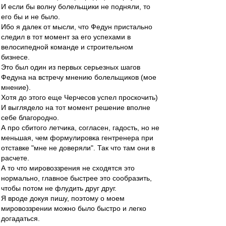
И если бы волну болельщики не подняли, то
его бы и не было.
Ибо я далек от мысли, что Федун пристально
следил в тот момент за его успехами в
велосипедной команде и строительном
бизнесе.
Это был один из первых серьезных шагов
Федуна на встречу мнению болельщиков (мое
мнение).
Хотя до этого еще Черчесов успел проскочить)
И выглядело на тот момент решение вполне
себе благородно.
А про сбитого летчика, согласен, гадость, но не
меньшая, чем формулировка гентренера при
отставке "мне не доверяли". Так что там они в
расчете.
А то что мировоззрения не сходятся это
нормально, главное быстрее это сообразить,
чтобы потом не флудить друг друг.
Я вроде докуя пишу, поэтому о моем
мировоззрении можно было быстро и легко
догадаться.