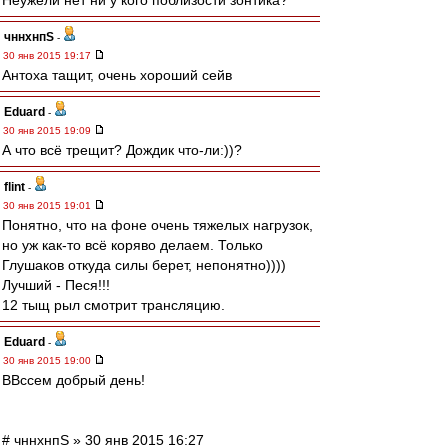
Неужели нет ни у кого поблизости зонтика?
чннхнпS
-
30 янв 2015 19:17
Антоха тащит, очень хороший сейв
Eduard
-
30 янв 2015 19:09
А что всё трещит? Дождик что-ли:))?
flint
-
30 янв 2015 19:01
Понятно, что на фоне очень тяжелых нагрузок,
но уж как-то всё коряво делаем. Только
Глушаков откуда силы берет, непонятно))))
Лучший - Песя!!!
12 тыщ рыл смотрит трансляцию.
Eduard
-
30 янв 2015 19:00
ВВссем добрый день!
# чннхнпS » 30 янв 2015 16:27