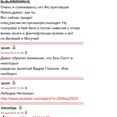
BoBeRRR59RUS
,
Очень я сомневаюсь,что Фе,приглашая
Якина,думал ,как ты.
Вот сейчас придет
спец,расчистит,организует,наладит. Ну
поиграем в бей-беги,а потом навесим к этому
всему мозги и финтифлюшки всякие и вот
он,Великий и Могучий.
taram
-
30 янв 2015 15:39
Давно обратил внимание, что Бон Скотт в
некоторых
ракурсах вылитый Вадим Галыгин. Или
наоборот.
taram
-
30 янв 2015 15:35
Лебедев-Чёчтюмач
http://www.youtube.com/watch?v=JGftIcp2SC0
DimonSpa
-
30 янв 2015 15:35