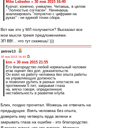
Mike Lebedev » 30 янв 2015 16:40
Курчат, конечно, уникален. Читаешь, в целом
- "полностью согласен". Начинаешь
анализировать "попунктно с цифрами на
руках" - ни единой точки сбора.
Вот как это у МЛ получается? Высказал все
мои мысли тремя предложениями.
ЗП ВВ!... что тут скажешь! )))
petrov13
-
30 янв 2015 16:40
knn » 30 янв 2015 21:55
Его благородство любой нормальный человек
итак оценит без доп. доказательств.
Он взял на работу человека без опыта работы
на управляющую должность
и позволил рулить в разных эпостасях на
протяжении 5 лет, закрывая глаза
на, мягко говоря, определенную
нестабильность в развитии клуба
Блин, поздно прочитал. Можешь не отвечать на
предыдущее. Взять человека без опыта,
доверить ему четверть ярда зелени и
закрывать глаза на ошибки - это благородство.
Я всегда думал, что это дурость. Наверно,