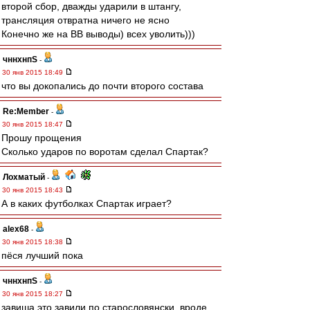
второй сбор, дважды ударили в штангу,
трансляция отвратна ничего не ясно
Конечно же на ВВ выводы) всех уволить)))
чннхнпS
-
30 янв 2015 18:49
что вы докопались до почти второго состава
Re:Member
-
30 янв 2015 18:47
Прошу прощения
Сколько ударов по воротам сделал Спартак?
Лохматый
-
30 янв 2015 18:43
А в каких футболках Спартак играет?
alex68
-
30 янв 2015 18:38
пёся лучший пока
чннхнпS
-
30 янв 2015 18:27
завиша это завили по старословянски. вроде