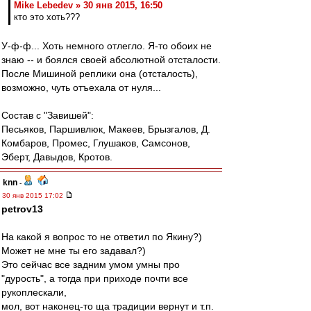
Mike Lebedev » 30 янв 2015, 16:50
кто это хоть???
У-ф-ф... Хоть немного отлегло. Я-то обоих не
знаю -- и боялся своей абсолютной отсталости.
После Мишиной реплики она (отсталость),
возможно, чуть отъехала от нуля...
Состав с "Завишей":
Песьяков, Паршивлюк, Макеев, Брызгалов, Д.
Комбаров, Промес, Глушаков, Самсонов,
Эберт, Давыдов, Кротов.
knn
-
30 янв 2015 17:02
petrov13
На какой я вопрос то не ответил по Якину?)
Может не мне ты его задавал?)
Это сейчас все задним умом умны про
"дурость", а тогда при приходе почти все
рукоплескали,
мол, вот наконец-то ща традиции вернут и т.п.