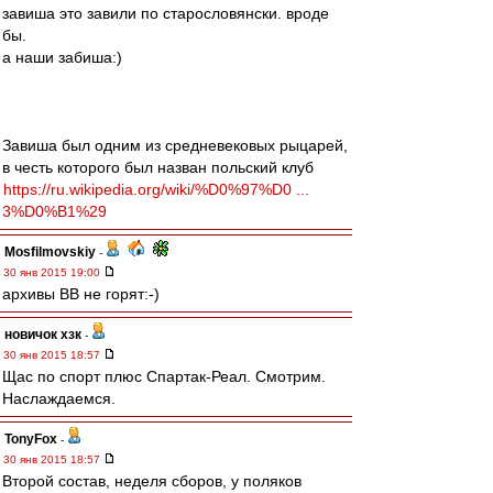
завиша это завили по старословянски. вроде
бы.
а наши забиша:)
Завиша был одним из средневековых рыцарей,
в честь которого был назван польский клуб
https://ru.wikipedia.org/wiki/%D0%97%D0 ...
3%D0%B1%29
Mosfilmovskiy
-
30 янв 2015 19:00
архивы ВВ не горят:-)
новичок хзк
-
30 янв 2015 18:57
Щас по спорт плюс Спартак-Реал. Смотрим.
Наслаждаемся.
TonyFox
-
30 янв 2015 18:57
Второй состав, неделя сборов, у поляков