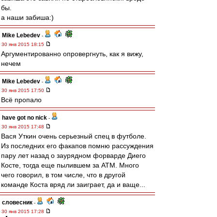
бы.
а наши забиша:)
Mike Lebedev
-
30 янв 2015 18:15
Аргументированно опровергнуть, как я вижу,
нечем
Mike Lebedev
-
30 янв 2015 17:50
Всё пропало
have got no nick
-
30 янв 2015 17:48
Вася Уткин очень серьезный спец в футболе.
Из последних его факапов помню рассуждения
пару лет назад о заурядном форварде Диего
Косте, тогда еще пылившем за АТМ. Много
чего говорил, в том числе, что в другой
команде Коста вряд ли заиграет, да и ваще...
словесник
-
30 янв 2015 17:28