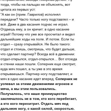
тогда, чтобы на пальцах не объяснять, вот
цитата из первых уст:
"А как он (прим. Гаврилов) исполнял
передачи? Часто только ногу подставлял – и
всё. Даже в два касания подчас не играл.
Отдаешь ему, а он кричит: в одно касание
играй! Потому что уже все просчитал и видел
дальнейшие ходы на поле. И потом. Если ты
отдал – сразу открывайся. Не было такого:
отдал и стоишь, смотришь, что будет дальше,
что сделает партнер? Всегда всё в движении:
отдал-открылся, отдал-открылся… Вот отсюда
и стенки наши пошли. Соперник еще смотрит,
куда мяч пошел, а ты уже в это время
открываешься. Партнер ногу подставляет, и
мяч в одно касание идет вперед.
Соперник не
успевал за этими движениями игроков и
мяча, а мы этим пользовались.
Получалось, что наше преимущество
заключалось не в том, кто кого перебегает,
а кто кого перехитрит. Отдать мяч под
дальнюю ногу, с какой силой, скоростью.