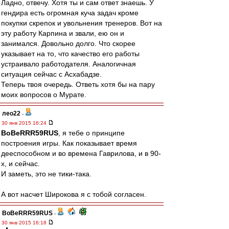
Ладно, отвечу. Хотя ты и сам ответ знаешь. У
гендира есть огромная куча задач кроме
покупки скрепок и увольнения тренеров. Вот на
эту работу Карпина и звали, ею он и
занимался. Довольно долго. Что скорее
указывает на то, что качество его работы
устраивало работодателя. Аналогичная
ситуация сейчас с Асхабадзе.
Теперь твоя очередь. Ответь хотя бы на пару
моих вопросов о Мурате.
лео22
-
30 янв 2015 16:24
BoBeRRR59RUS
, я тебе о принципе
построения игры. Как показывает время
дееспособном и во времена Гаврилова, и в 90-
х, и сейчас.
И заметь, это не тики-така.
А вот насчет Широкова я с тобой согласен.
BoBeRRR59RUS
-
30 янв 2015 16:18