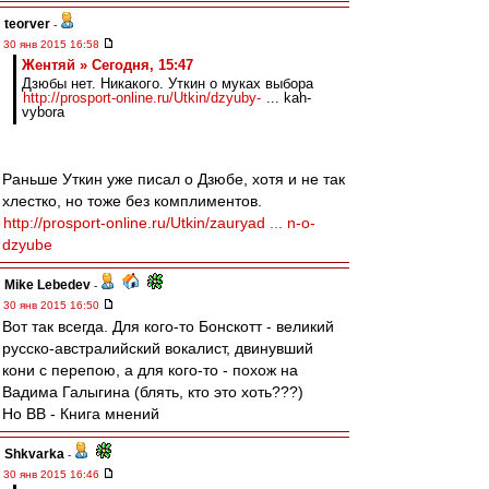
teorver
-
30 янв 2015 16:58
Жентяй » Сегодня, 15:47
Дзюбы нет. Никакого. Уткин о муках выбора
http://prosport-online.ru/Utkin/dzyuby-
... kah-
vybora
Раньше Уткин уже писал о Дзюбе, хотя и не так
хлестко, но тоже без комплиментов.
http://prosport-online.ru/Utkin/zauryad ... n-o-
dzyube
Mike Lebedev
-
30 янв 2015 16:50
Вот так всегда. Для кого-то Бонскотт - великий
русско-австралийский вокалист, двинувший
кони с перепою, а для кого-то - похож на
Вадима Галыгина (блять, кто это хоть???)
Но ВВ - Книга мнений
Shkvarka
-
30 янв 2015 16:46