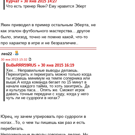
Курчат » 30 янв 2015 14:27
Что есть тренер Якин? Ему нравится Эберт
Якин приводил в пример остальным Эберта, не
как эталон футбольного мастерства... другое
было, эпизод, точно не помню какой, что-то
про характер в игре и не безразличие..
лео22
-
30 янв 2015 15:32
BoBeRRR59RUS » 30 янв 2015 16:19
Хех... Неправильные выводы делаешь.
Перехитрить и переиграть можно только когда
ты играешь минимум на темпе соперника или
выше.А когда команда бегает по 15 минут в
начале каждого тайма, то хоть захитрись. Да
и культура паса... Опять же. Сможет игрок
давать точные передачи с ходу, когда у него
чуть ли не судороги в ногах?
Юрец, ну зачем утрировать про судороги в
ногах...То, о чем ты пишешь как раз и есть
перебегать.
Неправильные выводы говоришь делаю. Ну