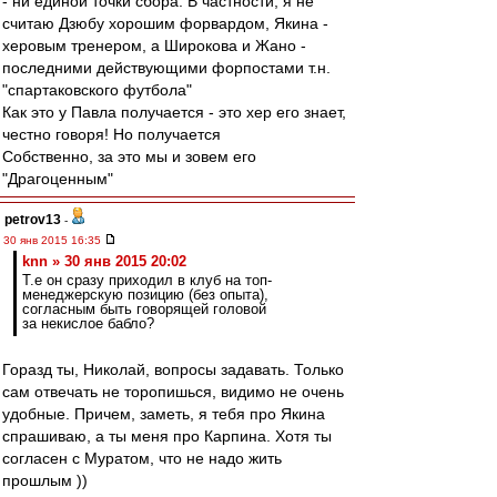
- ни единой точки сбора. В частности, я не
считаю Дзюбу хорошим форвардом, Якина -
херовым тренером, а Широкова и Жано -
последними действующими форпостами т.н.
"спартаковского футбола"
Как это у Павла получается - это хер его знает,
честно говоря! Но получается
Собственно, за это мы и зовем его
"Драгоценным"
petrov13
-
30 янв 2015 16:35
knn » 30 янв 2015 20:02
Т.е он сразу приходил в клуб на топ-
менеджерскую позицию (без опыта),
согласным быть говорящей головой
за некислое бабло?
Горазд ты, Николай, вопросы задавать. Только
сам отвечать не торопишься, видимо не очень
удобные. Причем, заметь, я тебя про Якина
спрашиваю, а ты меня про Карпина. Хотя ты
согласен с Муратом, что не надо жить
прошлым ))