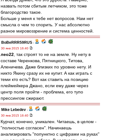
назвать потом сбитым летчиком, это тоже
благородство такое.
Больше у меня к тебе нет вопросов. Нам нет
смысла о чем то спорить. У нас абсолютно
разное мировоззрение и система ценностей.
BoBeRRR59RUS
-
30 янв 2015 16:40
лео22
, так строят то не на земле. Ну нету в
составе Черенкова, Пятницкого, Титова,
Аленичева. Даже близких по уровню нету. И
никто Якину сразу их не купит. А как играть с
теми кто есть? Вот как ставить на позицию
плеймейкера Джано, если ему даже через
центр поля пройти - проблема, его тупо
прессингом сжирают.
Mike Lebedev
-
30 янв 2015 16:40
Курчат, конечно, уникален. Читаешь, в целом -
"полностью согласен". Начинаешь
анализировать "попунктно с цифрами на руках"