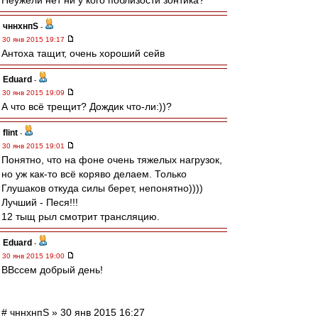
Неужели нет ни у кого поблизости зонтика?
чннхнпS
-
30 янв 2015 19:17
Антоха тащит, очень хороший сейв
Eduard
-
30 янв 2015 19:09
А что всё трещит? Дождик что-ли:))?
flint
-
30 янв 2015 19:01
Понятно, что на фоне очень тяжелых нагрузок,
но уж как-то всё коряво делаем. Только
Глушаков откуда силы берет, непонятно))))
Лучший - Песя!!!
12 тыщ рыл смотрит трансляцию.
Eduard
-
30 янв 2015 19:00
ВВссем добрый день!
# чннхнпS » 30 янв 2015 16:27