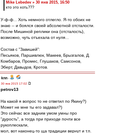
Mike Lebedev » 30 янв 2015, 16:50
кто это хоть???
У-ф-ф... Хоть немного отлегло. Я-то обоих не
знаю -- и боялся своей абсолютной отсталости.
После Мишиной реплики она (отсталость),
возможно, чуть отъехала от нуля...
Состав с "Завишей":
Песьяков, Паршивлюк, Макеев, Брызгалов, Д.
Комбаров, Промес, Глушаков, Самсонов,
Эберт, Давыдов, Кротов.
knn
-
30 янв 2015 17:02
petrov13
На какой я вопрос то не ответил по Якину?)
Может не мне ты его задавал?)
Это сейчас все задним умом умны про
"дурость", а тогда при приходе почти все
рукоплескали,
мол, вот наконец-то ща традиции вернут и т.п.