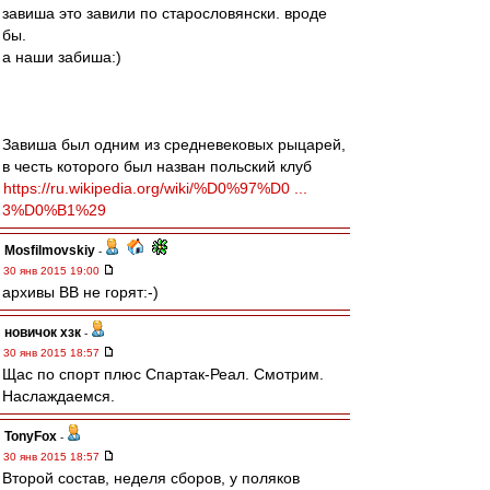
завиша это завили по старословянски. вроде
бы.
а наши забиша:)
Завиша был одним из средневековых рыцарей,
в честь которого был назван польский клуб
https://ru.wikipedia.org/wiki/%D0%97%D0 ...
3%D0%B1%29
Mosfilmovskiy
-
30 янв 2015 19:00
архивы ВВ не горят:-)
новичок хзк
-
30 янв 2015 18:57
Щас по спорт плюс Спартак-Реал. Смотрим.
Наслаждаемся.
TonyFox
-
30 янв 2015 18:57
Второй состав, неделя сборов, у поляков