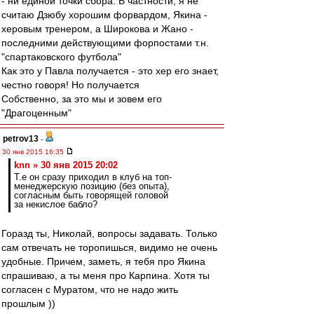
- ни единой точки сбора. В частности, я не
считаю Дзюбу хорошим форвардом, Якина -
херовым тренером, а Широкова и Жано -
последними действующими форпостами т.н.
"спартаковского футбола"
Как это у Павла получается - это хер его знает,
честно говоря! Но получается
Собственно, за это мы и зовем его
"Драгоценным"
petrov13
-
30 янв 2015 16:35
knn » 30 янв 2015 20:02
Т.е он сразу приходил в клуб на топ-
менеджерскую позицию (без опыта),
согласным быть говорящей головой
за некислое бабло?
Горазд ты, Николай, вопросы задавать. Только
сам отвечать не торопишься, видимо не очень
удобные. Причем, заметь, я тебя про Якина
спрашиваю, а ты меня про Карпина. Хотя ты
согласен с Муратом, что не надо жить
прошлым ))