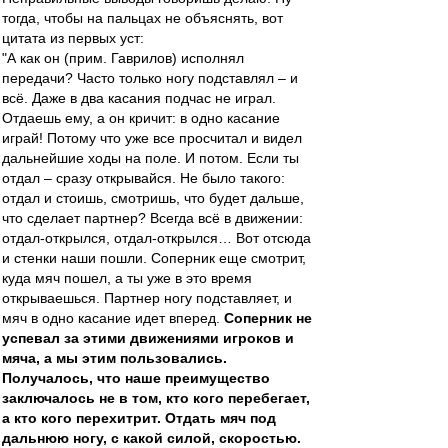
тогда, чтобы на пальцах не объяснять, вот
цитата из первых уст:
"А как он (прим. Гаврилов) исполнял
передачи? Часто только ногу подставлял – и
всё. Даже в два касания подчас не играл.
Отдаешь ему, а он кричит: в одно касание
играй! Потому что уже все просчитал и видел
дальнейшие ходы на поле. И потом. Если ты
отдал – сразу открывайся. Не было такого:
отдал и стоишь, смотришь, что будет дальше,
что сделает партнер? Всегда всё в движении:
отдал-открылся, отдал-открылся… Вот отсюда
и стенки наши пошли. Соперник еще смотрит,
куда мяч пошел, а ты уже в это время
открываешься. Партнер ногу подставляет, и
мяч в одно касание идет вперед.
Соперник не
успевал за этими движениями игроков и
мяча, а мы этим пользовались.
Получалось, что наше преимущество
заключалось не в том, кто кого перебегает,
а кто кого перехитрит. Отдать мяч под
дальнюю ногу, с какой силой, скоростью.