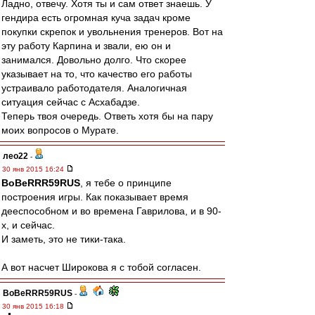
Ладно, отвечу. Хотя ты и сам ответ знаешь. У
гендира есть огромная куча задач кроме
покупки скрепок и увольнения тренеров. Вот на
эту работу Карпина и звали, ею он и
занимался. Довольно долго. Что скорее
указывает на то, что качество его работы
устраивало работодателя. Аналогичная
ситуация сейчас с Асхабадзе.
Теперь твоя очередь. Ответь хотя бы на пару
моих вопросов о Мурате.
лео22
-
30 янв 2015 16:24
BoBeRRR59RUS
, я тебе о принципе
построения игры. Как показывает время
дееспособном и во времена Гаврилова, и в 90-
х, и сейчас.
И заметь, это не тики-така.
А вот насчет Широкова я с тобой согласен.
BoBeRRR59RUS
-
30 янв 2015 16:18