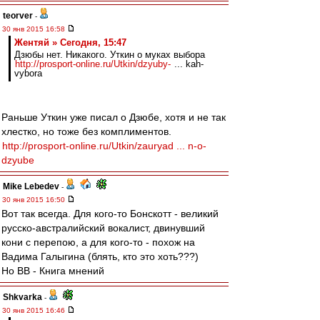
teorver
-
30 янв 2015 16:58
Жентяй » Сегодня, 15:47
Дзюбы нет. Никакого. Уткин о муках выбора
http://prosport-online.ru/Utkin/dzyuby-
... kah-
vybora
Раньше Уткин уже писал о Дзюбе, хотя и не так
хлестко, но тоже без комплиментов.
http://prosport-online.ru/Utkin/zauryad ... n-o-
dzyube
Mike Lebedev
-
30 янв 2015 16:50
Вот так всегда. Для кого-то Бонскотт - великий
русско-австралийский вокалист, двинувший
кони с перепою, а для кого-то - похож на
Вадима Галыгина (блять, кто это хоть???)
Но ВВ - Книга мнений
Shkvarka
-
30 янв 2015 16:46