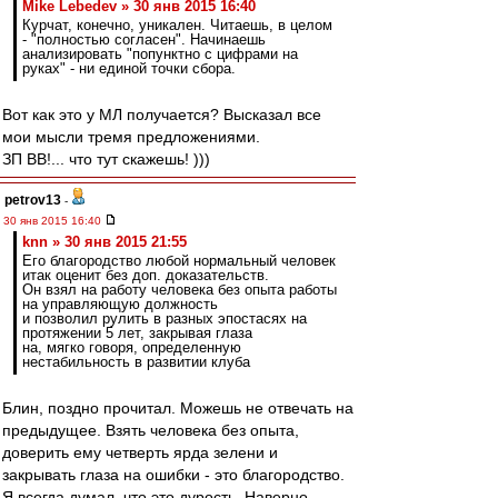
Mike Lebedev » 30 янв 2015 16:40
Курчат, конечно, уникален. Читаешь, в целом
- "полностью согласен". Начинаешь
анализировать "попунктно с цифрами на
руках" - ни единой точки сбора.
Вот как это у МЛ получается? Высказал все
мои мысли тремя предложениями.
ЗП ВВ!... что тут скажешь! )))
petrov13
-
30 янв 2015 16:40
knn » 30 янв 2015 21:55
Его благородство любой нормальный человек
итак оценит без доп. доказательств.
Он взял на работу человека без опыта работы
на управляющую должность
и позволил рулить в разных эпостасях на
протяжении 5 лет, закрывая глаза
на, мягко говоря, определенную
нестабильность в развитии клуба
Блин, поздно прочитал. Можешь не отвечать на
предыдущее. Взять человека без опыта,
доверить ему четверть ярда зелени и
закрывать глаза на ошибки - это благородство.
Я всегда думал, что это дурость. Наверно,