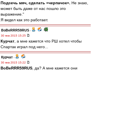
Подсечь мяч, сделать «черпачок».
Не знаю,
может быть даже от нас пошло это
выражение."
Я видел как это работает.
BoBeRRR59RUS
-
30 янв 2015 15:25
Курчат
, а мне кажется что РШ хотел чтобы
Спартак играл под него...
Курчат
-
30 янв 2015 15:22
BoBeRRR59RUS
, да? А мне кажется они
именно и хотели "
играть
в Спартаке". Ну Рома,
по крайней мере, озвучивал такое желание не
раз. И он на лужниковских трибунах в лихие
90е был, в отличие от Якина, Федуна и даже
Асхабадзе)
Миш, да я б ушел - так спрашивают же. А на
кого оставить, на однофамильца-коренного
динамовца?) А ведь скоро March & match)