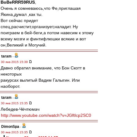
BoBeRRR59RUS
,
Очень я сомневаюсь,что Фе,приглашая
Якина,думал ,как ты.
Вот сейчас придет
спец,расчистит,организует,наладит. Ну
поиграем в бей-беги,а потом навесим к этому
всему мозги и финтифлюшки всякие и вот
он,Великий и Могучий.
taram
-
30 янв 2015 15:39
Давно обратил внимание, что Бон Скотт в
некоторых
ракурсах вылитый Вадим Галыгин. Или
наоборот.
taram
-
30 янв 2015 15:35
Лебедев-Чёчтюмач
http://www.youtube.com/watch?v=JGftIcp2SC0
DimonSpa
-
30 янв 2015 15:35