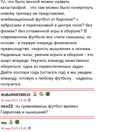
То, что было весной можно назвать
катастрофой... что там можно было почерпнуть
новому тренеру не представляю,
комбинационный футбол от Карпина? с
забросами и перепасовкой в центре поля? без
физики? без отлаженной игры в обороне? В
современном футболе все стили смешаны, но
основа - в первую очередь физическое
превосходство, скорость мышления и техника.
Надежные тылы, умение играть в обороне - это
азарт впереди. Научить команду качественно
оборяться, одна из первостепенных задач.
Дайте полтора года (остался год) и мы увидим
команду, готовую к любому футболу... надеюсь
получится.
BoBeRRR59RUS
-
30 янв 2015 15:46
лео22
, ты сравниваешь футбол времен
Гаврилова и нынешний?
mp
-
30 янв 2015 15:45