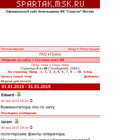
Официальный сайт болельщиков ФК "Спартак" Москва
Полная версия
Вход
•
Регистрация
FAQ
•
Поиск
Общение на сайте
Гостевая книга ВВ
»
Пред. тема
|
След. тема
Страница
5
из
46
[ Сообщений: 2284 ]
На страницу
Пред.
1
,
2
,
3
,
4
,
5
,
6
,
7
,
8
...
46
След.
Начать новую тему
Добавить
Версия для печати
01.01.2015 - 31.01.2015
Eduard
-
30 янв 2015 19:24
Комментатора что-то нету
Последнее сообщение
taram
-
30 янв 2015 19:19
полотерские финты оператора.