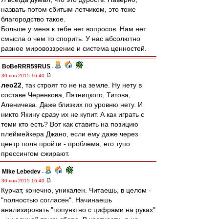
назвать потом сбитым летчиком, это тоже
благородство такое.
Больше у меня к тебе нет вопросов. Нам нет
смысла о чем то спорить. У нас абсолютно
разное мировоззрение и система ценностей.
BoBeRRR59RUS
-
30 янв 2015 16:40
лео22
, так строят то не на земле. Ну нету в
составе Черенкова, Пятницкого, Титова,
Аленичева. Даже близких по уровню нету. И
никто Якину сразу их не купит. А как играть с
теми кто есть? Вот как ставить на позицию
плеймейкера Джано, если ему даже через
центр поля пройти - проблема, его тупо
прессингом сжирают.
Mike Lebedev
-
30 янв 2015 16:40
Курчат, конечно, уникален. Читаешь, в целом -
"полностью согласен". Начинаешь
анализировать "попунктно с цифрами на руках"