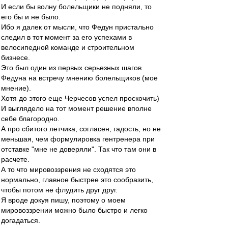
И если бы волну болельщики не подняли, то
его бы и не было.
Ибо я далек от мысли, что Федун пристально
следил в тот момент за его успехами в
велосипедной команде и строительном
бизнесе.
Это был один из первых серьезных шагов
Федуна на встречу мнению болельщиков (мое
мнение).
Хотя до этого еще Черчесов успел проскочить)
И выглядело на тот момент решение вполне
себе благородно.
А про сбитого летчика, согласен, гадость, но не
меньшая, чем формулировка гентренера при
отставке "мне не доверяли". Так что там они в
расчете.
А то что мировоззрения не сходятся это
нормально, главное быстрее это сообразить,
чтобы потом не флудить друг друг.
Я вроде докуя пишу, поэтому о моем
мировоззрении можно было быстро и легко
догадаться.