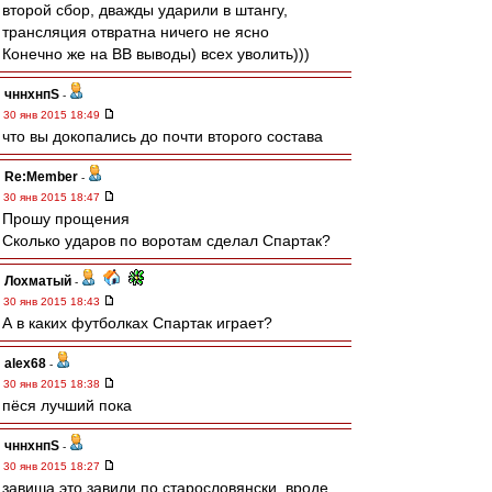
второй сбор, дважды ударили в штангу,
трансляция отвратна ничего не ясно
Конечно же на ВВ выводы) всех уволить)))
чннхнпS
-
30 янв 2015 18:49
что вы докопались до почти второго состава
Re:Member
-
30 янв 2015 18:47
Прошу прощения
Сколько ударов по воротам сделал Спартак?
Лохматый
-
30 янв 2015 18:43
А в каких футболках Спартак играет?
alex68
-
30 янв 2015 18:38
пёся лучший пока
чннхнпS
-
30 янв 2015 18:27
завиша это завили по старословянски. вроде