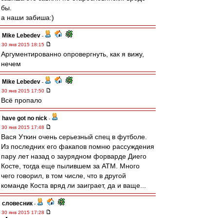
бы.
а наши забиша:)
Mike Lebedev
-
30 янв 2015 18:15
Аргументированно опровергнуть, как я вижу,
нечем
Mike Lebedev
-
30 янв 2015 17:50
Всё пропало
have got no nick
-
30 янв 2015 17:48
Вася Уткин очень серьезный спец в футболе.
Из последних его факапов помню рассуждения
пару лет назад о заурядном форварде Диего
Косте, тогда еще пылившем за АТМ. Много
чего говорил, в том числе, что в другой
команде Коста вряд ли заиграет, да и ваще...
словесник
-
30 янв 2015 17:28