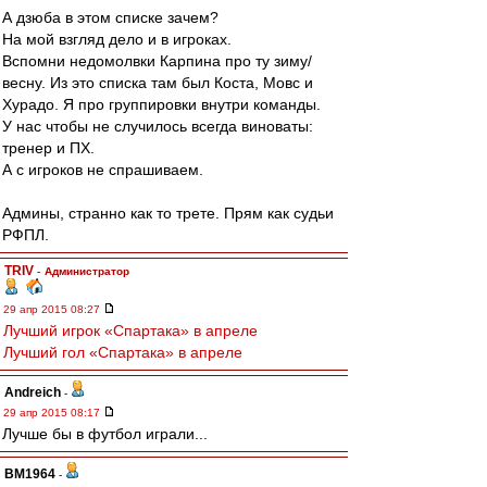
А дзюба в этом списке зачем?
На мой взгляд дело и в игроках.
Вспомни недомолвки Карпина про ту зиму/
весну. Из это списка там был Коста, Мовс и
Хурадо. Я про группировки внутри команды.
У нас чтобы не случилось всегда виноваты:
тренер и ПХ.
А с игроков не спрашиваем.
Админы, странно как то трете. Прям как судьи
РФПЛ.
TRIV
-
Администратор
29 апр 2015 08:27
Лучший игрок «Спартака» в апреле
Лучший гол «Спартака» в апреле
Andreich
-
29 апр 2015 08:17
Лучше бы в футбол играли...
BM1964
-