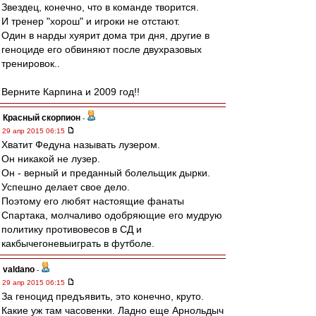
Звездец, конечно, что в команде творится.
И тренер "хорош" и игроки не отстают.
Один в нарды хуярит дома три дня, другие в
геноциде его обвиняют после двухразовых
тренировок..
Верните Карпина и 2009 год!!
Красный скорпион
-
29 апр 2015 06:15
Хватит Федуна называть лузером.
Он никакой не лузер.
Он - верный и преданный болельщик дырки.
Успешно делает свое дело.
Поэтому его любят настоящие фанаты
Спартака, молчаливо одобряющие его мудрую
политику противовесов в СД и
какбычегоневыиграть в футболе.
valdano
-
29 апр 2015 06:15
За геноцид предъявить, это конечно, круто.
Какие уж там часовенки. Ладно еще Арнольдыч