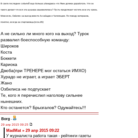
В свете последних событий еще больше убеждаюсь что Якин должен доработать. Что он
такого делает что вся эта шушера зашевелилась? Пусть продолжает чистить всю эту хрень.
Мовсисян, Озбилис на выход вместе Асхабадзе и Челоянцем. По поводу ветеранов,
понятно, всегда за спартаковца.[size=85]
А не сильно ли много кого на выход? Турок
развалил боеспособную команду:
Широков
Коста
Боккети
Кариока
Дзюба(при ТРЕНЕРЕ мог остаться ИМХО)
Хурадо не играет, а играет ЭБЕРТ
Жано
Озбилиса не подпускает
Те, кого я перечислил наголову сильнее
нынешних.
Кто останется? Брызгалов? Одумайтесь!!!
Borg
-
29 апр 2015 09:25
MadMat » 29 апр 2015 09:22
У журналиста работа такая - рейтинги газеты