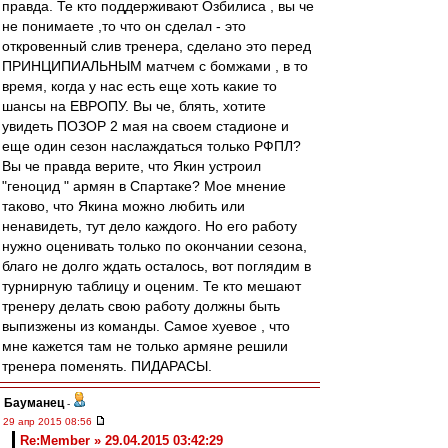
правда. Те кто поддерживают Озбилиса , вы че
не понимаете ,то что он сделал - это
откровенный слив тренера, сделано это перед
ПРИНЦИПИАЛЬНЫМ матчем с бомжами , в то
время, когда у нас есть еще хоть какие то
шансы на ЕВРОПУ. Вы че, блять, хотите
увидеть ПОЗОР 2 мая на своем стадионе и
еще один сезон наслаждаться только РФПЛ?
Вы че правда верите, что Якин устроил
"геноцид " армян в Спартаке? Мое мнение
таково, что Якина можно любить или
ненавидеть, тут дело каждого. Но его работу
нужно оценивать только по окончании сезона,
благо не долго ждать осталось, вот поглядим в
турнирную таблицу и оценим. Те кто мешают
тренеру делать свою работу должны быть
выпизжены из команды. Самое хуевое , что
мне кажется там не только армяне решили
тренера поменять. ПИДАРАСЫ.
Бауманец
-
29 апр 2015 08:56
Re:Member » 29.04.2015 03:42:29