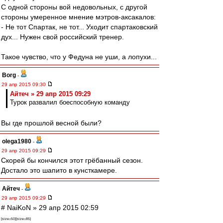
С одной стороны вой недовольных, с другой
стороны умеренное мнение мэтров-аксакалов:
- Не тот Спартак, не тот... Уходит спартаковский
дух... Нужен свой российский тренер.
Такое чувство, что у Федуна не уши, а лопухи...
Borg
-
29 апр 2015 09:30
Айтеч » 29 апр 2015 09:29
Турок развалил боеспособную команду
Вы где прошлой весной были?
olega1980
-
29 апр 2015 09:29
Скорей бы кончился этот грёбанный сезон.
Достало это шапито в кунсткамере.
Айтеч
-
29 апр 2015 09:29
# NaiKoN » 29 апр 2015 02:59
[size=50][size=85]