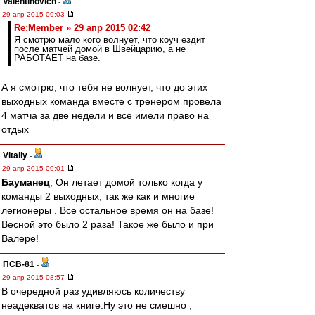
Valentinovich
-
29 апр 2015 09:03
Re:Member » 29 апр 2015 02:42
Я смотрю мало кого волнует, что коуч ездит
после матчей домой в Швейцарию, а не
РАБОТАЕТ на базе.
А я смотрю, что тебя не волнует, что до этих
выходных команда вместе с тренером провела
4 матча за две недели и все имели право на
отдых
Vitally
-
29 апр 2015 09:01
Бауманец
, Он летает домой только когда у
команды 2 выходных, так же как и многие
легионеры . Все остальное время он на базе!
Весной это было 2 раза! Такое же было и при
Валере!
ПСВ-81
-
29 апр 2015 08:57
В очередной раз удивляюсь количеству
неадекватов на книге.Ну это не смешно ,