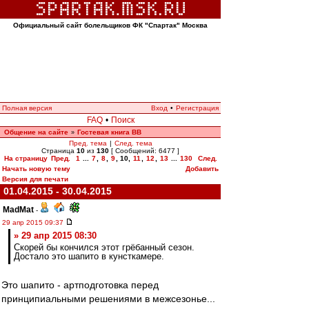
Официальный сайт болельщиков ФК "Спартак" Москва
Полная версия
Вход
•
Регистрация
FAQ
•
Поиск
Общение на сайте
Гостевая книга ВВ
»
Пред. тема
|
След. тема
Страница
10
из
130
[ Сообщений: 6477 ]
На страницу
Пред.
1
...
7
,
8
,
9
,
10
,
11
,
12
,
13
...
130
След.
Начать новую тему
Добавить
Версия для печати
01.04.2015 - 30.04.2015
MadMat
-
29 апр 2015 09:37
» 29 апр 2015 08:30
Скорей бы кончился этот грёбанный сезон.
Достало это шапито в кунсткамере.
Это шапито - артподготовка перед
принципиальными решениями в межсезонье...