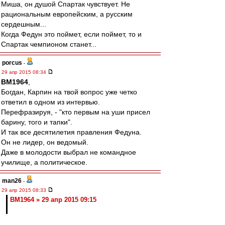
Миша, он душой Спартак чувствует. Не
рациональным европейским, а русским
сердешным...
Когда Федун это поймет, если поймет, то и
Спартак чемпионом станет...
porcus
-
29 апр 2015 08:34
BM1964
,
Богдан, Карпин на твой вопрос уже четко
ответил в одном из интервью.
Перефразируя, - "кто первым на уши присел
барину, того и тапки".
И так все десятилетия правления Федуна.
Он не лидер, он ведомый.
Даже в молодости выбрал не командное
училище, а политическое.
man26
-
29 апр 2015 08:33
BM1964 » 29 апр 2015 09:15