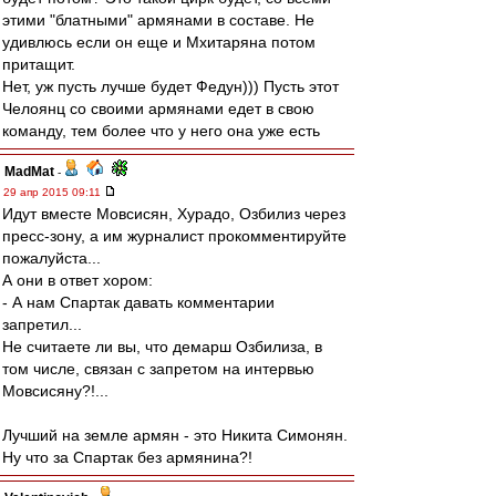
этими "блатными" армянами в составе. Не
удивлюсь если он еще и Мхитаряна потом
притащит.
Нет, уж пусть лучше будет Федун))) Пусть этот
Челоянц со своими армянами едет в свою
команду, тем более что у него она уже есть
MadMat
-
29 апр 2015 09:11
Идут вместе Мовсисян, Хурадо, Озбилиз через
пресс-зону, а им журналист прокомментируйте
пожалуйста...
А они в ответ хором:
- А нам Спартак давать комментарии
запретил...
Не считаете ли вы, что демарш Озбилиза, в
том числе, связан с запретом на интервью
Мовсисяну?!...
Лучший на земле армян - это Никита Симонян.
Ну что за Спартак без армянина?!