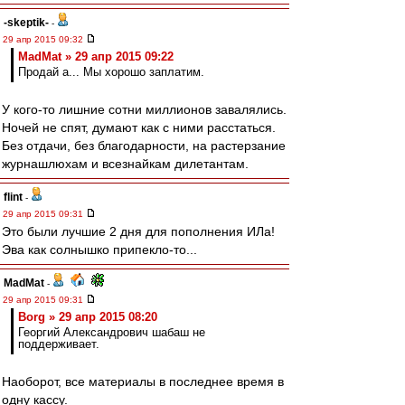
-skeptik-
-
29 апр 2015 09:32
MadMat » 29 апр 2015 09:22
Продай а... Мы хорошо заплатим.
У кого-то лишние сотни миллионов завалялись.
Ночей не спят, думают как с ними расстаться.
Без отдачи, без благодарности, на растерзание
журнашлюхам и всезнайкам дилетантам.
flint
-
29 апр 2015 09:31
Это были лучшие 2 дня для пополнения ИЛа!
Эва как солнышко припекло-то...
MadMat
-
29 апр 2015 09:31
Borg » 29 апр 2015 08:20
Георгий Александрович шабаш не
поддерживает.
Наоборот, все материалы в последнее время в
одну кассу.