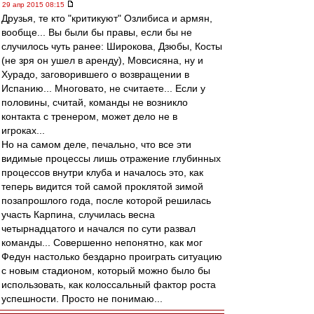
29 апр 2015 08:15
Друзья, те кто "критикуют" Озлибиса и армян,
вообще... Вы были бы правы, если бы не
случилось чуть ранее: Широкова, Дзюбы, Косты
(не зря он ушел в аренду), Мовсисяна, ну и
Хурадо, заговорившего о возвращении в
Испанию... Многовато, не считаете... Если у
половины, считай, команды не возникло
контакта с тренером, может дело не в
игроках...
Но на самом деле, печально, что все эти
видимые процессы лишь отражение глубинных
процессов внутри клуба и началось это, как
теперь видится той самой проклятой зимой
позапрошлого года, после которой решилась
участь Карпина, случилась весна
четырнадцатого и начался по сути развал
команды... Совершенно непонятно, как мог
Федун настолько бездарно проиграть ситуацию
с новым стадионом, который можно было бы
использовать, как колоссальный фактор роста
успешности. Просто не понимаю...