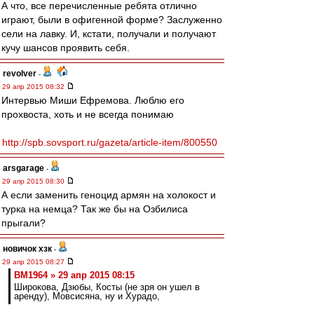
А что, все перечисленные ребята отлично
играют, были в офигенной форме? Заслуженно
сели на лавку. И, кстати, получали и получают
кучу шансов проявить себя.
revolver
-
29 апр 2015 08:32
Интервью Миши Ефремова. Люблю его
прохвоста, хоть и не всегда понимаю
http://spb.sovsport.ru/gazeta/article-item/800550
arsgarage
-
29 апр 2015 08:30
А если заменить геноцид армян на холокост и
турка на немца? Так же бы на Озбилиса
прыгали?
новичок хзк
-
29 апр 2015 08:27
BM1964 » 29 апр 2015 08:15
Широкова, Дзюбы, Косты (не зря он ушел в
аренду), Мовсисяна, ну и Хурадо,