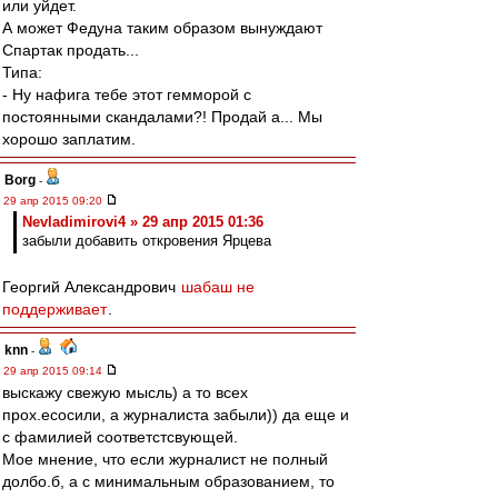
или уйдет.
А может Федуна таким образом вынуждают
Спартак продать...
Типа:
- Ну нафига тебе этот гемморой с
постоянными скандалами?! Продай а... Мы
хорошо заплатим.
Borg
-
29 апр 2015 09:20
Nevladimirovi4 » 29 апр 2015 01:36
забыли добавить откровения Ярцева
Георгий Александрович
шабаш не
поддерживает
.
knn
-
29 апр 2015 09:14
выскажу свежую мысль) а то всех
прох.есосили, а журналиста забыли)) да еще и
с фамилией соответстсвующей.
Мое мнение, что если журналист не полный
долбо.б, а с минимальным образованием, то