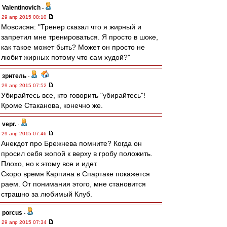
Valentinovich
-
29 апр 2015 08:10
Мовсисян: "Тренер сказал что я жирный и
запретил мне тренироваться. Я просто в шоке,
как такое может быть? Может он просто не
любит жирных потому что сам худой?"
зpитель
-
29 апр 2015 07:52
Убирайтесь все, кто говорить "убирайтесь"!
Кроме Стаканова, конечно же.
vepr.
-
29 апр 2015 07:46
Анекдот про Брежнева помните? Когда он
просил себя жопой к верху в гробу положить.
Плохо, но к этому все и идет.
Скоро время Карпина в Спартаке покажется
раем. От понимания этого, мне становится
страшно за любимый Клуб.
porcus
-
29 апр 2015 07:34