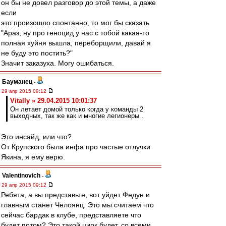
он бы не довел разговор до этой темы, а даже
если
это произошло спонтанно, то мог бы сказать
"Араз, ну про геноцид у нас с тобой какая-то
полная хуйня вышла, переборщили, давай я
не буду это постить?"
Значит заказуха. Могу ошибаться.
Бауманец
-
29 апр 2015 09:12
Vitally » 29.04.2015 10:01:37
Он летает домой только когда у команды 2
выходных, так же как и многие легионеры .
Это инсайд, или что?
От Крупского была инфа про частые отлучки
Якина, я ему верю.
Valentinovich
-
29 апр 2015 09:12
Ребята, а вы представьте, вот уйдет Федун и
главным станет Челоянц. Это мы считаем что
сейчас бардак в клубе, представляете что
будет потом? Это такой цирк будет, со всеми