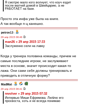
Я смотрю мало кого волнует, что коуч ездит
после матчей домой в Швейцарию, а не
РАБОТАЕТ на базе.
Просто эта инфа уже была на книге.
А так вообще п-ц канешно.
petrov13
-
29 апр 2015 08:46
man26 » 29 апр 2015 17:33
Заслуженно сели на лавку
Когда у тренера половина команды, причем не
самые последние игроки, не заслуживают
места в основе, значит происходит какая-то
лажа. Они сами себя должны тренировать и
приводить в отличную форму?
MadMat
-
29 апр 2015 08:41
revolver » 29 апр 2015 07:32
Интервью Миши Ефремова. Люблю его
прохвоста, хоть и не всегда понимаю