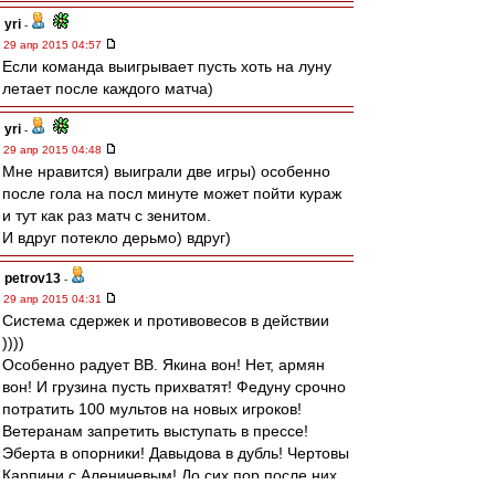
yri
-
29 апр 2015 04:57
Если команда выигрывает пусть хоть на луну
летает после каждого матча)
yri
-
29 апр 2015 04:48
Мне нравится) выиграли две игры) особенно
после гола на посл минуте может пойти кураж
и тут как раз матч с зенитом.
И вдруг потекло дерьмо) вдруг)
petrov13
-
29 апр 2015 04:31
Система сдержек и противовесов в действии
))))
Особенно радует ВВ. Якина вон! Нет, армян
вон! И грузина пусть прихватят! Федуну срочно
потратить 100 мультов на новых игроков!
Ветеранам запретить выступать в прессе!
Эберта в опорники! Давыдова в дубль! Чертовы
Карпини с Аленичевым! До сих пор после них