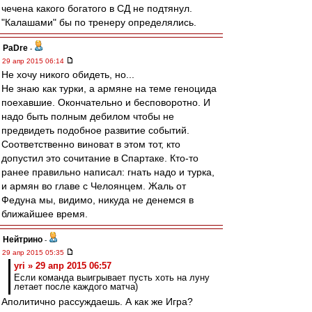
чечена какого богатого в СД не подтянул.
"Калашами" бы по тренеру определялись.
PaDre
-
29 апр 2015 06:14
Не хочу никого обидеть, но...
Не знаю как турки, а армяне на теме геноцида
поехавшие. Окончательно и бесповоротно. И
надо быть полным дебилом чтобы не
предвидеть подобное развитие событий.
Соответственно виноват в этом тот, кто
допустил это сочитание в Спартаке. Кто-то
ранее правильно написал: гнать надо и турка,
и армян во главе с Челоянцем. Жаль от
Федуна мы, видимо, никуда не денемся в
ближайшее время.
Нейтрино
-
29 апр 2015 05:35
yri » 29 апр 2015 06:57
Если команда выигрывает пусть хоть на луну
летает после каждого матча)
Аполитично рассуждаешь. А как же Игра?