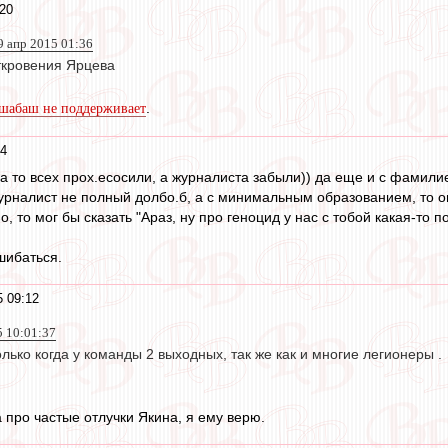
:20
9 апр 2015 01:36
ткровения Ярцева
.
шабаш не поддерживает
14
а то всех прох.есосили, а журналиста забыли)) да еще и с фамили
урналист не полный долбо.б, а с минимальным образованием, то он
, то мог бы сказать "Араз, ну про геноцид у нас с тобой какая-то
шибаться.
5 09:12
5 10:01:37
лько когда у команды 2 выходных, так же как и многие легионеры .
 про частые отлучки Якина, я ему верю.