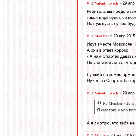
#
Valentinovich
» 29 апр 
Ребята, а вы представьт
такой цирк будет, со в
Нет, уж пусть лучше буд
#
MadMat
» 29 апр 2015
Идут вместе Мовсисян, 
А они в ответ хором:
- А нам Спартак давать 
Не считаете ли вы, что 
Лучший на земле армян 
Ну что за Спартак без 
#
Valentinovich
» 29 апр 
Re:Member » 29 ап
Я смотрю мало кого
А я смотрю, что тебя не
#
Vitally
» 29 апр 2015 0