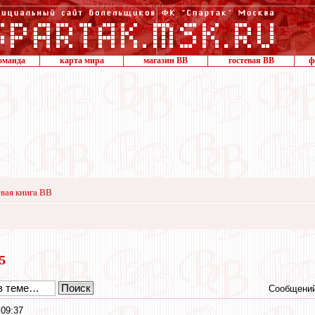
оманда
карта мира
магазин ВВ
гостевая ВВ
ф
вая книга ВВ
15
Сообщений
 09:37