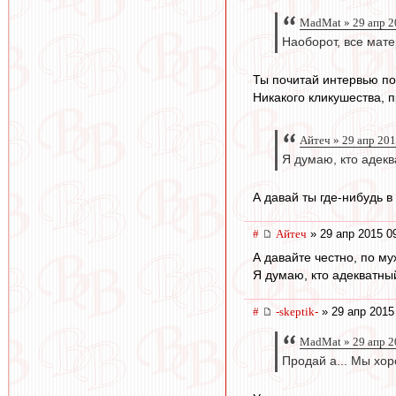
MadMat » 29 апр 2
Наоборот, все мате
Ты почитай интервью по 
Никакого кликушества, 
Айтеч » 29 апр 201
Я думаю, кто адекв
А давай ты где-нибудь в
#
Айтеч
» 29 апр 2015 0
А давайте честно, по м
Я думаю, кто адекватны
#
-skeptik-
» 29 апр 2015
MadMat » 29 апр 2
Продай а... Мы хо