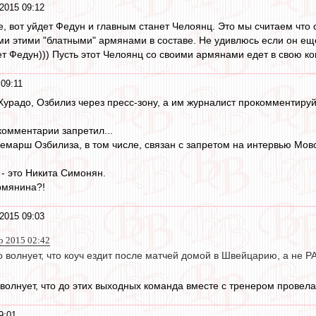
2015 09:12
е, вот уйдет Федун и главным станет Челоянц. Это мы считаем что 
семи этими "блатными" армянами в составе. Не удивлюсь если он е
ет Федун))) Пусть этот Челоянц со своими армянами едет в свою ко
 09:11
Хурадо, Озбилиз через пресс-зону, а им журналист прокомментируй
комментарии запретил...
демарш Озбилиза, в том числе, связан с запретом на интервью Мовс
- это Никита Симонян.
армянина?!
2015 09:03
р 2015 02:42
 волнует, что коуч ездит после матчей домой в Швейцарию, а не 
 волнует, что до этих выходных команда вместе с тренером провела
9:01