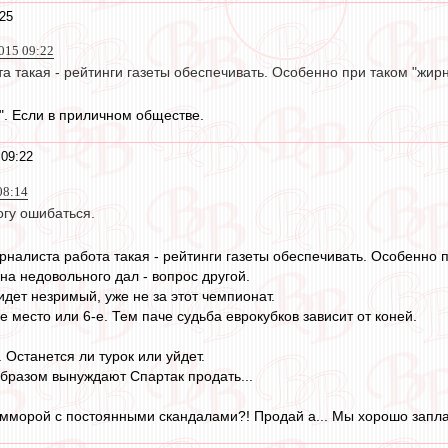
:25
015 09:22
а такая - рейтинги газеты обеспечивать. Особенно при таком "жир
". Если в приличном обществе.
 09:22
08:14
огу ошибаться.
урналиста работа такая - рейтинги газеты обеспечивать. Особенно 
 на недовольного дал - вопрос другой.
идет незримый, уже не за этот чемпионат.
е место или 6-е. Тем паче судьба еврокубков зависит от коней.
 Останется ли турок или уйдет.
бразом вынуждают Спартак продать...
гемморой с постоянными скандалами?! Продай а... Мы хорошо запл