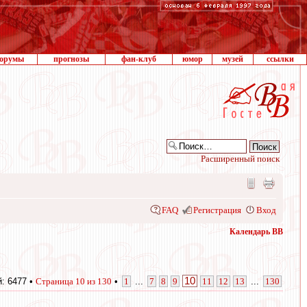
орумы
прогнозы
фан-клуб
юмор
музей
ссылки
Расширенный поиск
FAQ
Регистрация
Вход
Календарь ВВ
10
: 6477 •
Страница
10
из
130
•
1
...
7
8
9
11
12
13
...
130