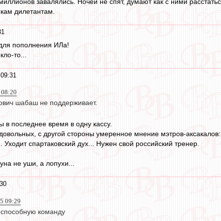
миллионов завалялись. Ночей не спят, думают как с ними расстатьс
кам дилетантам.
31
 для пополнения ИЛа!
ло-то...
 09:31
 08:20
ович шабаш не поддерживает.
ы в последнее время в одну кассу.
довольных, с другой стороны умеренное мнение мэтров-аксакалов:
... Уходит спартаковский дух... Нужен свой российский тренер.
уна не уши, а лопухи...
:30
5 09:29
еспособную команду