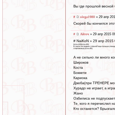
Вы где прошлой весной
#
olega1980
» 29 апр 201
Скорей бы кончился это
#
Айтеч
» 29 апр 2015 0
# NaiKoN » 29 апр 2015 
[size=50][size=85]
В свете последних событий еще больше убеждаю
спартаковца.[size=85]
А не сильно ли много к
Широков
Коста
Боккети
Кариока
Дзюба(при ТРЕНЕРЕ мо
Хурадо не играет, а игр
Жано
Озбилиса не подпускает
Те, кого я перечислил 
Кто останется? Брызгал