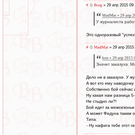
#
Borg
» 29 апр 2015 09
MadMat » 29 апр 2
У журналиста работ
Это одноразовый "успех
#
MadMat
» 29 апр 2015
knn » 29 апр 2015 
Значит заказуха. М
Дело не в заказухе. У ж
А вот кто ему наводочку
Собственно бой сейчас 
Ну какая нам разница 5-
Не стыдно ли?!
Бой идет за межсезонье.
А может Федуна таким о
Типа:
- Ну нафига тебе этот 