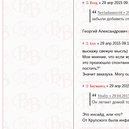
#
Borg
» 29 апр 2015 09
Nevladimirovi4 » 2
забыли добавить о
Георгий Александрович
#
knn
» 29 апр 2015 09:
выскажу свежую мысль) 
Мое мнение, что если ж
это произошло спонтанно
постить?"
Значит заказуха. Могу о
#
Бауманец
» 29 апр 201
Vitally » 29.04.201
Он летает домой то
Это инсайд, или что?
От Крупского была инфа