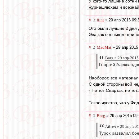
У кого-то лишние сотни 
журнашлюхам и всезнай
#
flint
» 29 апр 2015 09:
Это были лучшие 2 дня
Эва как солнышко припек
#
MadMat
» 29 апр 2015
Borg » 29 апр 2015
Георгий Александр
Наоборот, все материал
С одной стороны вой не
- Не тот Спартак, не тот
Такое чувство, что у Фед
#
Borg
» 29 апр 2015 09
Айтеч » 29 апр 201
Турок развалил бо