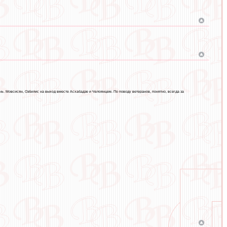
ь. Мовсисян, Озбилис на выход вместе Асхабадзе и Челоянцем. По поводу ветеранов, понятно, всегда за