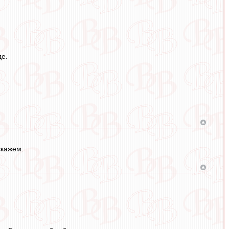
де.
скажем.