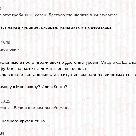
0
 этот грёбанный сезон. Достало это шапито в кунсткамере.
овка перед принципиальными решениями в межсезонье...
 08:30
сной были?
исленные в посте игроки вполне достойны уровня Спартака. Есть к
футбольно развиты, чем нынешняя основа.
радо в плане нестабильности и ситуативном нежелании вгрызаться 
римеру к Мовсисяну? Или к Косте?!
 08:25
успех". Если в приличном обществе.
 немного другая этика...
:34