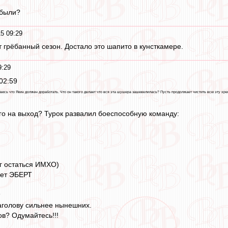
 были?
5 09:29
т грёбанный сезон. Достало это шапито в кунсткамере.
9:29
02:59
сь что Якин должен доработать. Что он такого делает что вся эта шушера зашевелилась? Пусть продолжает чистить всю эту хрен
ого на выход? Турок развалил боеспособную команду:
г остаться ИМХО)
ает ЭБЕРТ
наголову сильнее нынешних.
ов? Одумайтесь!!!