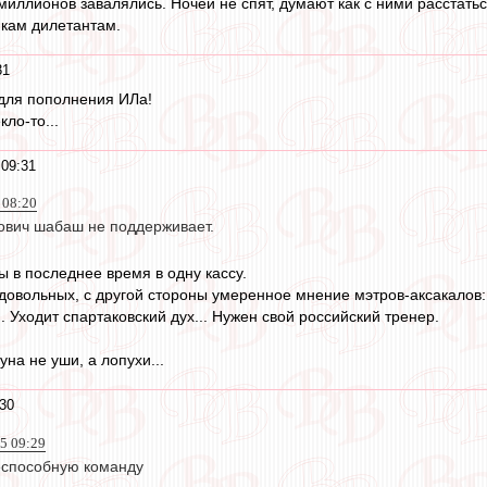
миллионов завалялись. Ночей не спят, думают как с ними расстатьс
кам дилетантам.
31
 для пополнения ИЛа!
ло-то...
 09:31
 08:20
ович шабаш не поддерживает.
ы в последнее время в одну кассу.
довольных, с другой стороны умеренное мнение мэтров-аксакалов:
... Уходит спартаковский дух... Нужен свой российский тренер.
уна не уши, а лопухи...
:30
5 09:29
еспособную команду