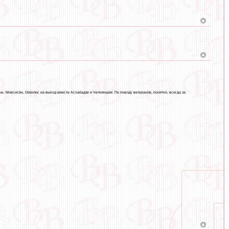
ь. Мовсисян, Озбилис на выход вместе Асхабадзе и Челоянцем. По поводу ветеранов, понятно, всегда за