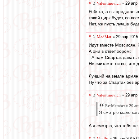
#
Valentinovich
» 29 апр 
Ребята, а вы представьт
такой цирк будет, со в
Нет, уж пусть лучше буд
#
MadMat
» 29 апр 2015
Идут вместе Мовсисян, 
А они в ответ хором:
- А нам Спартак давать 
Не считаете ли вы, что 
Лучший на земле армян 
Ну что за Спартак без 
#
Valentinovich
» 29 апр 
Re:Member » 29 ап
Я смотрю мало кого
А я смотрю, что тебя не
#
Vitally
» 29 апр 2015 0