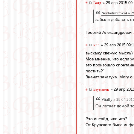
#
Borg
» 29 апр 2015 09
Nevladimirovi4 » 2
забыли добавить о
Георгий Александрович
#
knn
» 29 апр 2015 09:
выскажу свежую мысль) 
Мое мнение, что если ж
это произошло спонтанно
постить?"
Значит заказуха. Могу о
#
Бауманец
» 29 апр 201
Vitally » 29.04.201
Он летает домой то
Это инсайд, или что?
От Крупского была инфа