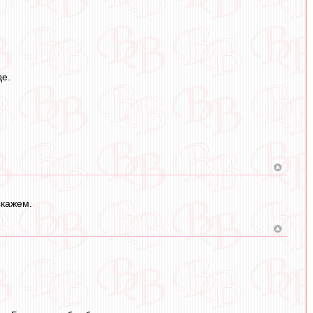
де.
скажем.