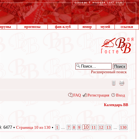
орумы
прогнозы
фан-клуб
юмор
музей
ссылки
Расширенный поиск
FAQ
Регистрация
Вход
Календарь ВВ
10
: 6477 •
Страница
10
из
130
•
1
...
7
8
9
11
12
13
...
130