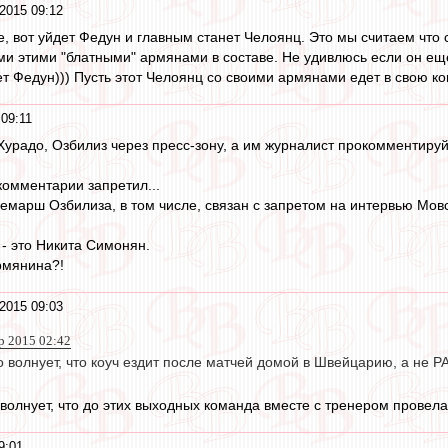
2015 09:12
е, вот уйдет Федун и главным станет Челоянц. Это мы считаем что 
семи этими "блатными" армянами в составе. Не удивлюсь если он е
ет Федун))) Пусть этот Челоянц со своими армянами едет в свою ко
 09:11
Хурадо, Озбилиз через пресс-зону, а им журналист прокомментируй
комментарии запретил...
демарш Озбилиза, в том числе, связан с запретом на интервью Мовс
- это Никита Симонян.
армянина?!
2015 09:03
р 2015 02:42
 волнует, что коуч ездит после матчей домой в Швейцарию, а не 
 волнует, что до этих выходных команда вместе с тренером провела
9:01