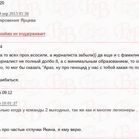
:20
9 апр 2015 01:36
ткровения Ярцева
.
шабаш не поддерживает
14
а то всех прох.есосили, а журналиста забыли)) да еще и с фамили
урналист не полный долбо.б, а с минимальным образованием, то он
, то мог бы сказать "Араз, ну про геноцид у нас с тобой какая-то
шибаться.
5 09:12
5 10:01:37
лько когда у команды 2 выходных, так же как и многие легионеры .
 про частые отлучки Якина, я ему верю.