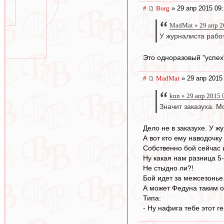
#
Borg
» 29 апр 2015 09
MadMat » 29 апр 2
У журналиста работ
Это одноразовый "успех
#
MadMat
» 29 апр 2015
knn » 29 апр 2015 
Значит заказуха. М
Дело не в заказухе. У ж
А вот кто ему наводочку
Собственно бой сейчас 
Ну какая нам разница 5-
Не стыдно ли?!
Бой идет за межсезонье.
А может Федуна таким о
Типа:
- Ну нафига тебе этот 