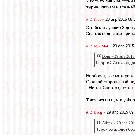
У кого-то лишние сотни 
журнашлюхам и всезнай
#
flint
» 29 апр 2015 09:
Это были лучшие 2 дня
Эва как солнышко припек
#
MadMat
» 29 апр 2015
Borg » 29 апр 2015
Георгий Александр
Наоборот, все материал
С одной стороны вой не
- Не тот Спартак, не тот
Такое чувство, что у Фед
#
Borg
» 29 апр 2015 09
Айтеч » 29 апр 201
Турок развалил бо