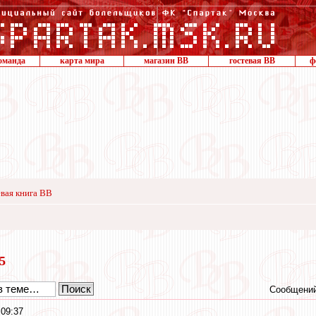
оманда
карта мира
магазин ВВ
гостевая ВВ
ф
вая книга ВВ
15
Сообщений
 09:37