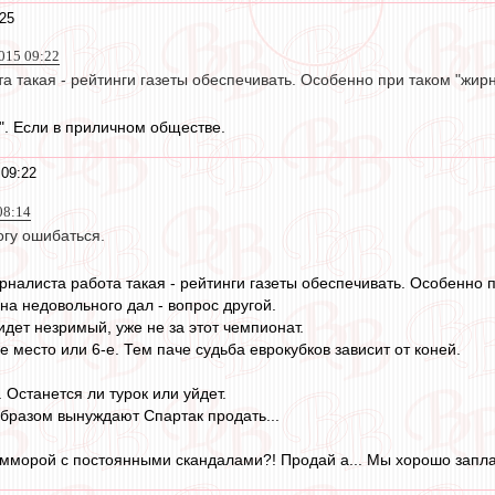
:25
015 09:22
а такая - рейтинги газеты обеспечивать. Особенно при таком "жир
". Если в приличном обществе.
 09:22
08:14
огу ошибаться.
урналиста работа такая - рейтинги газеты обеспечивать. Особенно 
 на недовольного дал - вопрос другой.
идет незримый, уже не за этот чемпионат.
е место или 6-е. Тем паче судьба еврокубков зависит от коней.
 Останется ли турок или уйдет.
бразом вынуждают Спартак продать...
гемморой с постоянными скандалами?! Продай а... Мы хорошо запл