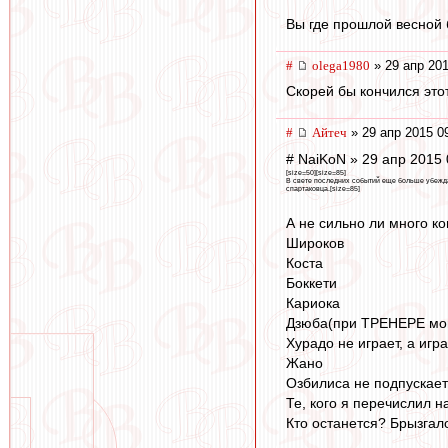
Вы где прошлой весной
#
olega1980
» 29 апр 201
Скорей бы кончился это
#
Айтеч
» 29 апр 2015 0
# NaiKoN » 29 апр 2015 
[size=50][size=85]
В свете последних событий еще больше убеждаю
спартаковца.[size=85]
А не сильно ли много к
Широков
Коста
Боккети
Кариока
Дзюба(при ТРЕНЕРЕ мо
Хурадо не играет, а игр
Жано
Озбилиса не подпускает
Те, кого я перечислил 
Кто останется? Брызгал