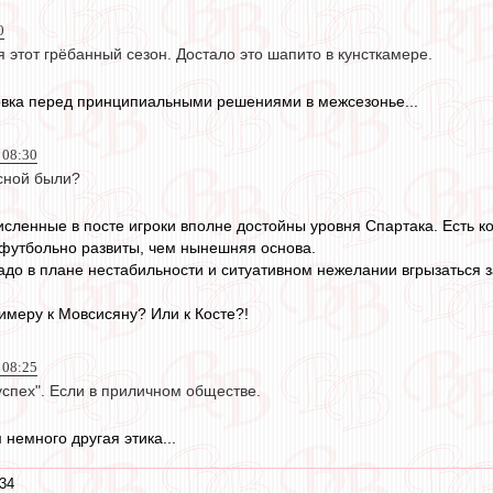
0
 этот грёбанный сезон. Достало это шапито в кунсткамере.
овка перед принципиальными решениями в межсезонье...
 08:30
сной были?
исленные в посте игроки вполне достойны уровня Спартака. Есть к
футбольно развиты, чем нынешняя основа.
радо в плане нестабильности и ситуативном нежелании вгрызаться 
римеру к Мовсисяну? Или к Косте?!
 08:25
успех". Если в приличном обществе.
 немного другая этика...
:34