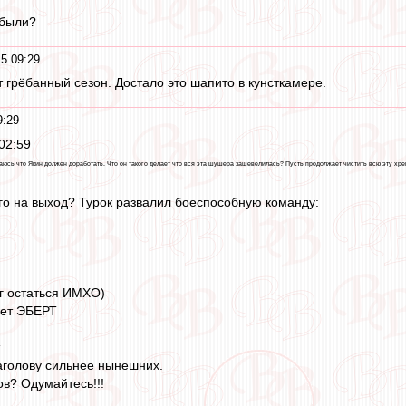
 были?
5 09:29
т грёбанный сезон. Достало это шапито в кунсткамере.
9:29
02:59
сь что Якин должен доработать. Что он такого делает что вся эта шушера зашевелилась? Пусть продолжает чистить всю эту хрен
ого на выход? Турок развалил боеспособную команду:
г остаться ИМХО)
ает ЭБЕРТ
наголову сильнее нынешних.
ов? Одумайтесь!!!