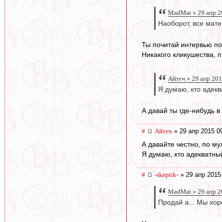
MadMat » 29 апр 2
Наоборот, все мате
Ты почитай интервью по 
Никакого кликушества, 
Айтеч » 29 апр 201
Я думаю, кто адекв
А давай ты где-нибудь в
#
Айтеч
» 29 апр 2015 0
А давайте честно, по м
Я думаю, кто адекватны
#
-skeptik-
» 29 апр 2015
MadMat » 29 апр 2
Продай а... Мы хо