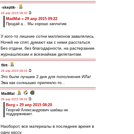
-skeptik-
-
29 апр 2015 09:32
MadMat » 29 апр 2015 09:22
Продай а... Мы хорошо заплатим.
У кого-то лишние сотни миллионов завалялись.
Ночей не спят, думают как с ними расстаться.
Без отдачи, без благодарности, на растерзание
журнашлюхам и всезнайкам дилетантам.
flint
-
29 апр 2015 09:31
Это были лучшие 2 дня для пополнения ИЛа!
Эва как солнышко припекло-то...
MadMat
-
29 апр 2015 09:31
Borg » 29 апр 2015 08:20
Георгий Александрович шабаш не
поддерживает.
Наоборот, все материалы в последнее время в
одну кассу.