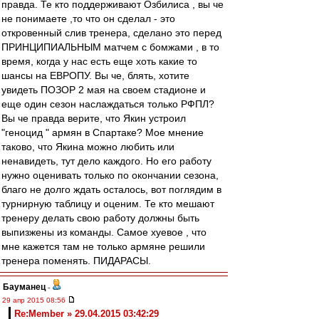
правда. Те кто поддерживают Озбилиса , вы че
не понимаете ,то что он сделал - это
откровенный слив тренера, сделано это перед
ПРИНЦИПИАЛЬНЫМ матчем с бомжами , в то
время, когда у нас есть еще хоть какие то
шансы на ЕВРОПУ. Вы че, блять, хотите
увидеть ПОЗОР 2 мая на своем стадионе и
еще один сезон наслаждаться только РФПЛ?
Вы че правда верите, что Якин устроил
"геноцид " армян в Спартаке? Мое мнение
таково, что Якина можно любить или
ненавидеть, тут дело каждого. Но его работу
нужно оценивать только по окончании сезона,
благо не долго ждать осталось, вот поглядим в
турнирную таблицу и оценим. Те кто мешают
тренеру делать свою работу должны быть
выпизжены из команды. Самое хуевое , что
мне кажется там не только армяне решили
тренера поменять. ПИДАРАСЫ.
Бауманец
-
29 апр 2015 08:56
Re:Member » 29.04.2015 03:42:29