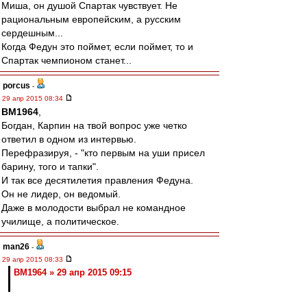
Миша, он душой Спартак чувствует. Не
рациональным европейским, а русским
сердешным...
Когда Федун это поймет, если поймет, то и
Спартак чемпионом станет...
porcus
-
29 апр 2015 08:34
BM1964
,
Богдан, Карпин на твой вопрос уже четко
ответил в одном из интервью.
Перефразируя, - "кто первым на уши присел
барину, того и тапки".
И так все десятилетия правления Федуна.
Он не лидер, он ведомый.
Даже в молодости выбрал не командное
училище, а политическое.
man26
-
29 апр 2015 08:33
BM1964 » 29 апр 2015 09:15