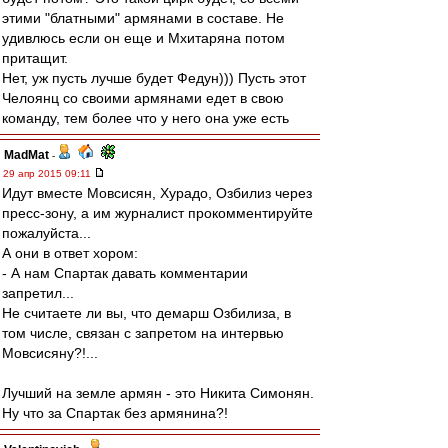
этими "блатными" армянами в составе. Не
удивлюсь если он еще и Мхитаряна потом
притащит.
Нет, уж пусть лучше будет Федун))) Пусть этот
Челоянц со своими армянами едет в свою
команду, тем более что у него она уже есть
MadMat
-
29 апр 2015 09:11
Идут вместе Мовсисян, Хурадо, Озбилиз через
пресс-зону, а им журналист прокомментируйте
пожалуйста...
А они в ответ хором:
- А нам Спартак давать комментарии
запретил...
Не считаете ли вы, что демарш Озбилиза, в
том числе, связан с запретом на интервью
Мовсисяну?!...
Лучший на земле армян - это Никита Симонян.
Ну что за Спартак без армянина?!