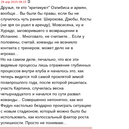
29 апр 2015 08:15
Друзья, те кто "критикуют" Озлибиса и армян,
вообще... Вы были бы правы, если бы не
случилось чуть ранее: Широкова, Дзюбы, Косты
(не зря он ушел в аренду), Мовсисяна, ну и
Хурадо, заговорившего о возвращении в
Испанию... Многовато, не считаете... Если у
половины, считай, команды не возникло
контакта с тренером, может дело не в
игроках...
Но на самом деле, печально, что все эти
видимые процессы лишь отражение глубинных
процессов внутри клуба и началось это, как
теперь видится той самой проклятой зимой
позапрошлого года, после которой решилась
участь Карпина, случилась весна
четырнадцатого и начался по сути развал
команды... Совершенно непонятно, как мог
Федун настолько бездарно проиграть ситуацию
с новым стадионом, который можно было бы
использовать, как колоссальный фактор роста
успешности. Просто не понимаю...