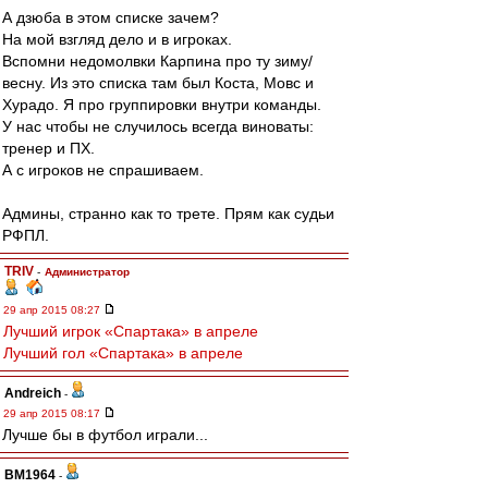
А дзюба в этом списке зачем?
На мой взгляд дело и в игроках.
Вспомни недомолвки Карпина про ту зиму/
весну. Из это списка там был Коста, Мовс и
Хурадо. Я про группировки внутри команды.
У нас чтобы не случилось всегда виноваты:
тренер и ПХ.
А с игроков не спрашиваем.
Админы, странно как то трете. Прям как судьи
РФПЛ.
TRIV
-
Администратор
29 апр 2015 08:27
Лучший игрок «Спартака» в апреле
Лучший гол «Спартака» в апреле
Andreich
-
29 апр 2015 08:17
Лучше бы в футбол играли...
BM1964
-