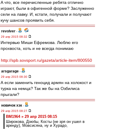
А что, все перечисленные ребята отлично
играют, были в офигенной форме? Заслуженно
сели на лавку. И, кстати, получали и получают
кучу шансов проявить себя.
revolver
-
29 апр 2015 08:32
Интервью Миши Ефремова. Люблю его
прохвоста, хоть и не всегда понимаю
http://spb.sovsport.ru/gazeta/article-item/800550
arsgarage
-
29 апр 2015 08:30
А если заменить геноцид армян на холокост и
турка на немца? Так же бы на Озбилиса
прыгали?
новичок хзк
-
29 апр 2015 08:27
BM1964 » 29 апр 2015 08:15
Широкова, Дзюбы, Косты (не зря он ушел в
аренду), Мовсисяна, ну и Хурадо,