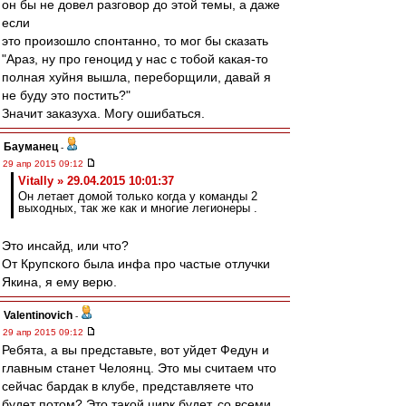
он бы не довел разговор до этой темы, а даже
если
это произошло спонтанно, то мог бы сказать
"Араз, ну про геноцид у нас с тобой какая-то
полная хуйня вышла, переборщили, давай я
не буду это постить?"
Значит заказуха. Могу ошибаться.
Бауманец
-
29 апр 2015 09:12
Vitally » 29.04.2015 10:01:37
Он летает домой только когда у команды 2
выходных, так же как и многие легионеры .
Это инсайд, или что?
От Крупского была инфа про частые отлучки
Якина, я ему верю.
Valentinovich
-
29 апр 2015 09:12
Ребята, а вы представьте, вот уйдет Федун и
главным станет Челоянц. Это мы считаем что
сейчас бардак в клубе, представляете что
будет потом? Это такой цирк будет, со всеми