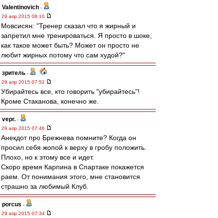
Valentinovich
-
29 апр 2015 08:10
Мовсисян: "Тренер сказал что я жирный и
запретил мне тренироваться. Я просто в шоке,
как такое может быть? Может он просто не
любит жирных потому что сам худой?"
зpитель
-
29 апр 2015 07:52
Убирайтесь все, кто говорить "убирайтесь"!
Кроме Стаканова, конечно же.
vepr.
-
29 апр 2015 07:46
Анекдот про Брежнева помните? Когда он
просил себя жопой к верху в гробу положить.
Плохо, но к этому все и идет.
Скоро время Карпина в Спартаке покажется
раем. От понимания этого, мне становится
страшно за любимый Клуб.
porcus
-
29 апр 2015 07:34