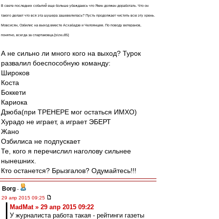
В свете последних событий еще больше убеждаюсь что Якин должен доработать. Что он
такого делает что вся эта шушера зашевелилась? Пусть продолжает чистить всю эту хрень.
Мовсисян, Озбилис на выход вместе Асхабадзе и Челоянцем. По поводу ветеранов,
понятно, всегда за спартаковца.[size=85]
А не сильно ли много кого на выход? Турок
развалил боеспособную команду:
Широков
Коста
Боккети
Кариока
Дзюба(при ТРЕНЕРЕ мог остаться ИМХО)
Хурадо не играет, а играет ЭБЕРТ
Жано
Озбилиса не подпускает
Те, кого я перечислил наголову сильнее
нынешних.
Кто останется? Брызгалов? Одумайтесь!!!
Borg
-
29 апр 2015 09:25
MadMat » 29 апр 2015 09:22
У журналиста работа такая - рейтинги газеты