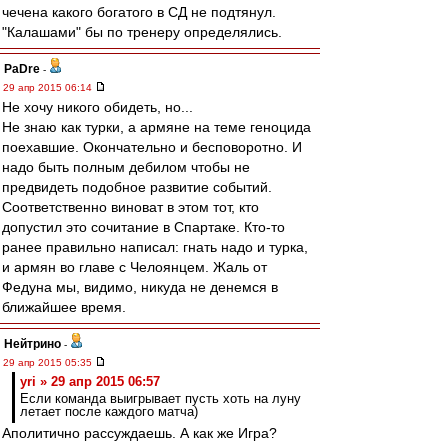
чечена какого богатого в СД не подтянул.
"Калашами" бы по тренеру определялись.
PaDre
-
29 апр 2015 06:14
Не хочу никого обидеть, но...
Не знаю как турки, а армяне на теме геноцида
поехавшие. Окончательно и бесповоротно. И
надо быть полным дебилом чтобы не
предвидеть подобное развитие событий.
Соответственно виноват в этом тот, кто
допустил это сочитание в Спартаке. Кто-то
ранее правильно написал: гнать надо и турка,
и армян во главе с Челоянцем. Жаль от
Федуна мы, видимо, никуда не денемся в
ближайшее время.
Нейтрино
-
29 апр 2015 05:35
yri » 29 апр 2015 06:57
Если команда выигрывает пусть хоть на луну
летает после каждого матча)
Аполитично рассуждаешь. А как же Игра?