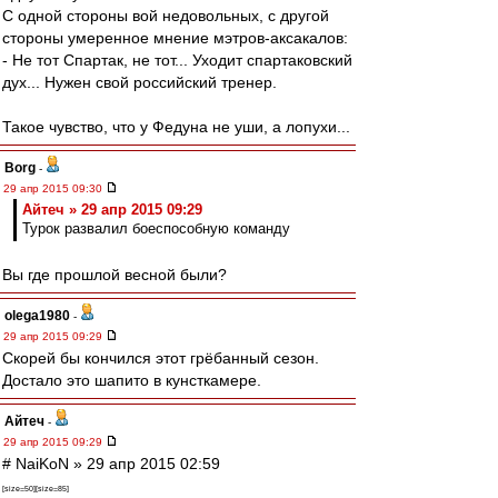
С одной стороны вой недовольных, с другой
стороны умеренное мнение мэтров-аксакалов:
- Не тот Спартак, не тот... Уходит спартаковский
дух... Нужен свой российский тренер.
Такое чувство, что у Федуна не уши, а лопухи...
Borg
-
29 апр 2015 09:30
Айтеч » 29 апр 2015 09:29
Турок развалил боеспособную команду
Вы где прошлой весной были?
olega1980
-
29 апр 2015 09:29
Скорей бы кончился этот грёбанный сезон.
Достало это шапито в кунсткамере.
Айтеч
-
29 апр 2015 09:29
# NaiKoN » 29 апр 2015 02:59
[size=50][size=85]