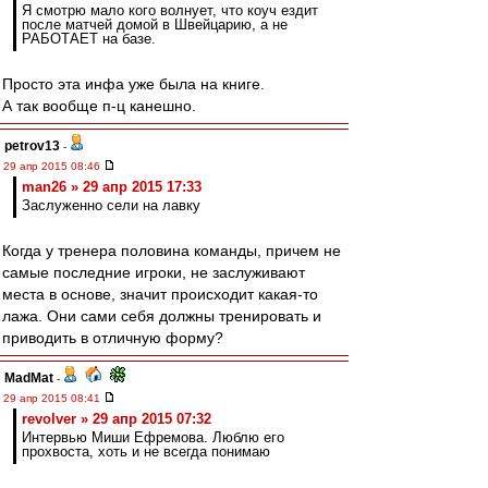
Я смотрю мало кого волнует, что коуч ездит
после матчей домой в Швейцарию, а не
РАБОТАЕТ на базе.
Просто эта инфа уже была на книге.
А так вообще п-ц канешно.
petrov13
-
29 апр 2015 08:46
man26 » 29 апр 2015 17:33
Заслуженно сели на лавку
Когда у тренера половина команды, причем не
самые последние игроки, не заслуживают
места в основе, значит происходит какая-то
лажа. Они сами себя должны тренировать и
приводить в отличную форму?
MadMat
-
29 апр 2015 08:41
revolver » 29 апр 2015 07:32
Интервью Миши Ефремова. Люблю его
прохвоста, хоть и не всегда понимаю