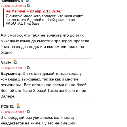
Valentinovich
-
29 апр 2015 09:03
Re:Member » 29 апр 2015 02:42
Я смотрю мало кого волнует, что коуч ездит
после матчей домой в Швейцарию, а не
РАБОТАЕТ на базе.
А я смотрю, что тебя не волнует, что до этих
выходных команда вместе с тренером провела
4 матча за две недели и все имели право на
отдых
Vitally
-
29 апр 2015 09:01
Бауманец
, Он летает домой только когда у
команды 2 выходных, так же как и многие
легионеры . Все остальное время он на базе!
Весной это было 2 раза! Такое же было и при
Валере!
ПСВ-81
-
29 апр 2015 08:57
В очередной раз удивляюсь количеству
неадекватов на книге.Ну это не смешно ,