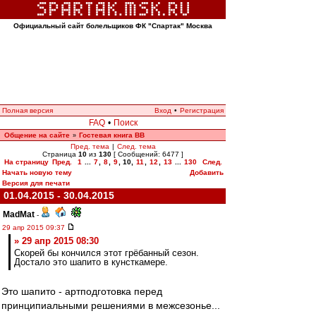
Официальный сайт болельщиков ФК "Спартак" Москва
Полная версия
Вход
•
Регистрация
FAQ
•
Поиск
Общение на сайте
Гостевая книга ВВ
»
Пред. тема
|
След. тема
Страница
10
из
130
[ Сообщений: 6477 ]
На страницу
Пред.
1
...
7
,
8
,
9
,
10
,
11
,
12
,
13
...
130
След.
Начать новую тему
Добавить
Версия для печати
01.04.2015 - 30.04.2015
MadMat
-
29 апр 2015 09:37
» 29 апр 2015 08:30
Скорей бы кончился этот грёбанный сезон.
Достало это шапито в кунсткамере.
Это шапито - артподготовка перед
принципиальными решениями в межсезонье...