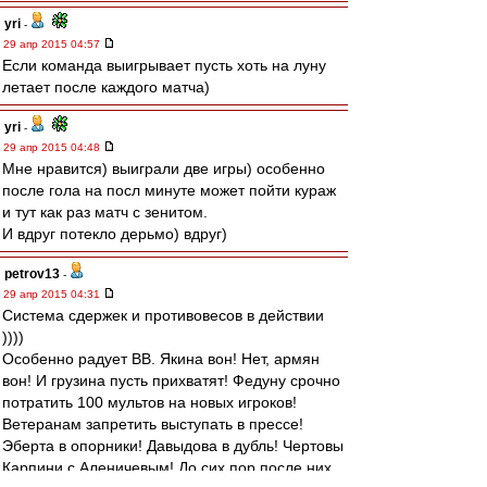
yri
-
29 апр 2015 04:57
Если команда выигрывает пусть хоть на луну
летает после каждого матча)
yri
-
29 апр 2015 04:48
Мне нравится) выиграли две игры) особенно
после гола на посл минуте может пойти кураж
и тут как раз матч с зенитом.
И вдруг потекло дерьмо) вдруг)
petrov13
-
29 апр 2015 04:31
Система сдержек и противовесов в действии
))))
Особенно радует ВВ. Якина вон! Нет, армян
вон! И грузина пусть прихватят! Федуну срочно
потратить 100 мультов на новых игроков!
Ветеранам запретить выступать в прессе!
Эберта в опорники! Давыдова в дубль! Чертовы
Карпини с Аленичевым! До сих пор после них