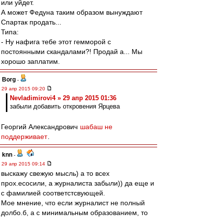
или уйдет.
А может Федуна таким образом вынуждают
Спартак продать...
Типа:
- Ну нафига тебе этот гемморой с
постоянными скандалами?! Продай а... Мы
хорошо заплатим.
Borg
-
29 апр 2015 09:20
Nevladimirovi4 » 29 апр 2015 01:36
забыли добавить откровения Ярцева
Георгий Александрович
шабаш не
поддерживает
.
knn
-
29 апр 2015 09:14
выскажу свежую мысль) а то всех
прох.есосили, а журналиста забыли)) да еще и
с фамилией соответстсвующей.
Мое мнение, что если журналист не полный
долбо.б, а с минимальным образованием, то