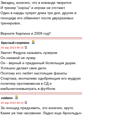
Звездец, конечно, что в команде творится.
И тренер "хорош" и игроки не отстают.
Один в нарды хуярит дома три дня, другие в
геноциде его обвиняют после двухразовых
тренировок..
Верните Карпина и 2009 год!!
Красный скорпион
-
29 апр 2015 06:15
Хватит Федуна называть лузером.
Он никакой не лузер.
Он - верный и преданный болельщик дырки.
Успешно делает свое дело.
Поэтому его любят настоящие фанаты
Спартака, молчаливо одобряющие его мудрую
политику противовесов в СД и
какбычегоневыиграть в футболе.
valdano
-
29 апр 2015 06:15
За геноцид предъявить, это конечно, круто.
Какие уж там часовенки. Ладно еще Арнольдыч