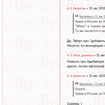
#
Ценитель
» 31 авг 2015
Бауманец » 31 авг 
Чувак в России за 
"Эберт" и "нужно з
То же касается и м
Да, Эберт про "добавить
Негусто, но выходящие с
#
blind_guardian
» 31 авг
Новость про Адебайора 
арене, потом афтограф 
#
Ценитель
» 31 авг 2015
Бауманец » 31 авг 
Охуеть.
Чувак в России за 
Серёжа. )