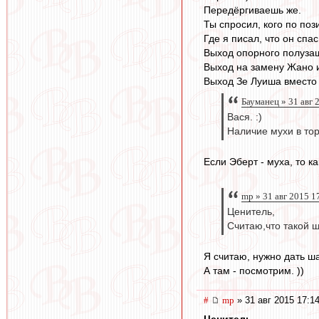
Передёргиваешь же.
Ты спросил, кого по поз
Где я писал, что он сп
Выход опорного полузащ
Выход на замену Жано и
Выход Зе Луиша вместо 
Бауманец » 31 авг 
Вася. :)
Наличие мухи в тор
Если Эберт - муха, то 
mp » 31 авг 2015 1
Ценитель,
Считаю,что такой ш
Я считаю, нужно дать ш
А там - посмотрим. ))
#
mp
» 31 авг 2015 17:1
Ценитель
,