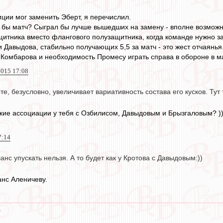
иции мог заменить Эберт, я перечислил.
ас бы матч? Сыграл бы лучше вышедших на замену - вполне возможн
итника вместо флангового полузащитника, когда команде нужно заб
 Давыдова, стабильно получающих 5,5 за матч - это жест отчаянья
Комбарова и необходимость Промесу играть справа в обороне в мат
2015 17:08
те, безусловно, увеличивает вариативность состава его кусков. Тут 
какие ассоциации у тебя с Озбилисом, Давыдовым и Брызгаловым? )
7:14
анс упускать нельзя. А то будет как у Кротова с Давыдовым:))
анс Аленичеву.
4