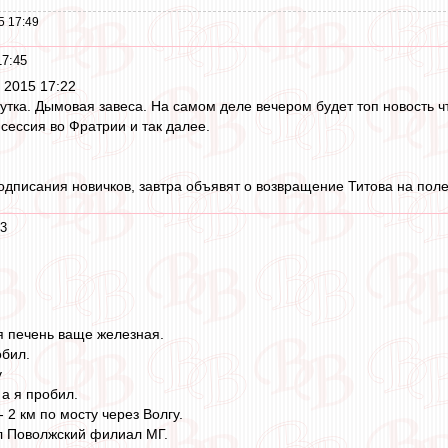
5 17:49
17:45
г 2015 17:22
утка. Дымовая завеса. На самом деле вечером будет топ новость ч
сессия во Фратрии и так далее.
подписания новичков, завтра объявят о возвращение Титова на по
43
я печень ваще железная.
обил.
v
 а я пробил.
2 км по мосту через Волгу.
л Поволжский филиал МГ.