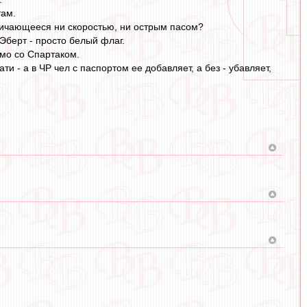
там.
тличающееся ни скоростью, ни острым пасом?
 Эберт - просто белый флаг.
имо со Спартаком.
ти - а в ЧР чел с паспортом ее добавляет, а без - убавляет,