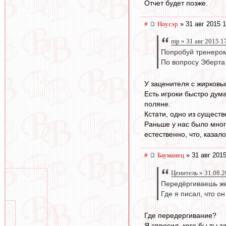
Отчет будет позже.
#
Ноусэр
» 31 авг 2015 1
mp » 31 авг 2015 1
Попробуй тренером
По вопросу Эберта
У заценителя с жирковы
Есть игроки быстро дум
поляне.
Кстати, одно из сущест
Раньше у нас было мно
естественно, что, казало
#
Бауманец
» 31 авг 2015
Ценитель » 31.08.2
Передёргиваешь же.
Где я писал, что о
Где передергивание?
Я спросил, кого бы ты з