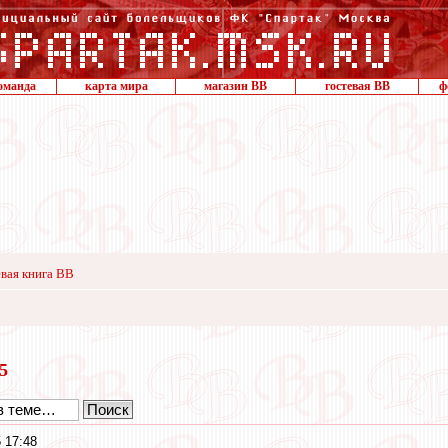
оманда
карта мира
магазин ВВ
гостевая ВВ
ф
вая книга ВВ
15
 17:48