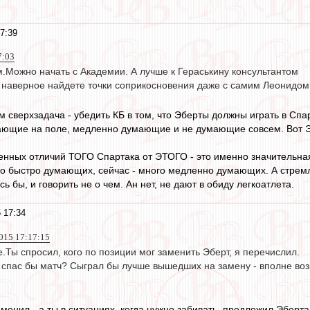
7:39
7:03
.Можно начать с Академии. А лучше к Гераськину консультантом
 наверное найдете точки соприкосновения даже с самим Леонидом
м сверхзадача - убедить КБ в том, что Эберты должны играть в Сп
ающие на поле, медленно думающие и не думающие совсем. Вот Эб
венных отличий ТОГО Спартака от ЭТОГО - это именно значительная
го быстро думающих, сейчас - много медленно думающих. А стрем
сь бы, и говорить не о чем. Ан нет, не дают в обиду легкоатлета.
 17:34
015 17:17:15
Ты спросил, кого по позиции мог заменить Эберт, я перечислил.
н спас бы матч? Сыграл бы лучше вышедших на замену - вполне воз
аменил - а ты в ситуациях, когда нужно забивать, предложил Эберта