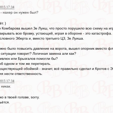
2015 17:34
 - нахер он нужен был?
т. )
о Комбарова вышел Зе Луиш, что просто порушило всю схему на игр
крывать всю бровку, устающий, играя в обороне - это катастрофа.
словного Эберта и, вместо третьего ЦЗ, Зе Луиша.
нужно было повысить давление на ворота, вышел опорник вместо ф
й ситуации говорит? Логичная замена али как?
ливлюк или Брызгалов помогли бы?
об одном и том же перетирать.
уществующей обоймой - значит, всё правильно сделал и Кротов с 
я нести ответственность.
2015 17:34
 никак.
о в твоей голове, sorry.
ьётся.