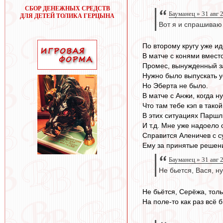
СБОР ДЕНЕЖНЫХ СРЕДСТВ
Бауманец » 31 авг 
ДЛЯ ДЕТЕЙ ТОЛИКА ГЕРЦЫНА
Вот я и спрашиваю
По второму кругу уже идё
В матче с конями вмест
Промес, вынужденный за
Нужно было выпускать у
Но Эберта не было.
В матче с Анжи, когда 
Что там тебе кэп в тако
В этих ситуациях Парш
И т.д. Мне уже надоело 
Справится Аленичев с с
Ему за принятые решени
Бауманец » 31 авг 
Не бьется, Вася, ну
Не бьётся, Серёжа, тольк
На поле-то как раз всё б