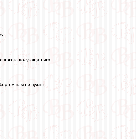
у.
лангового полузащитника.
Эбертом нам не нужны.