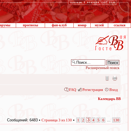
орумы
прогнозы
фан-клуб
юмор
музей
ссылки
Расширенный поиск
FAQ
Регистрация
Вход
Календарь ВВ
3
Сообщений: 6483 •
Страница
3
из
130
•
1
2
4
5
6
...
130