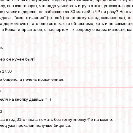
зу, вон кэп говорит, что надо усиливать игру в атаке, угрожать воро
ожет усилить дерево, не забившее за 30 матчей в ЧР ни разу? Не о
ова - "жест отчаяния" (с) твой (по второму так однозначно да), то
да держим счет - это еще хоть как-то объяснимо, хоть и не совмест
и Кеша, и Брызгалов, с паспортом - к вопросу о вариативности, кста
к.
хер он нужен был?
5 17:30
не бицепс, а печень прокаченная.
7
раля на кнопку давишь ? :)
23
аза в год 31го числа ломать без толку кнопку Ф5 на компе.
лец уже прокачан получше бицепса.
?