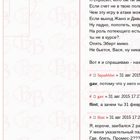
Если счет не в твою поль
Чем эту игру в атаке м
Если выход Жано и Давыд
Ну ладно, попотеть, ког
На роль потеющего есть 
ты не в курсе?.
Опять Эберт мимо.
Не бьется, Вася, ну ника
Вот я и спрашиваю - на
#
Squabbler
» 31 авг 201
gav
, потому что у него 
#
gav
» 31 авг 2015 17:2
flint
, а зачем ты 31 фев
#
flint
» 31 авг 2015 17:
Я, короче, заебался 2 р
У меня указательный па
Где, блять, Промес-2??