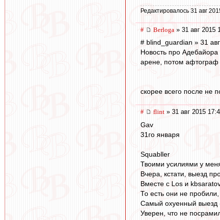
Редактировалось 31 авг 201
#
Berloga
» 31 авг 2015 
# blind_guardian » 31 ав
Новость про Адебайора 
арене, потом афтограф 
скорее всего после не 
#
flint
» 31 авг 2015 17:
Gav
31го января
Squabller
Твоими усилиями у мен
Вчера, кстати, выезд пр
Вместе с Los и kbsarato
То есть они не пробили,
Самый охуенный выезд - 
Уверен, что не посрами