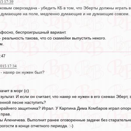
15 17:39
ковым сверхзадача - убедить КБ в том, что Эберты должны играть 
о думающие на поле, медленно думающие и не думающие совсем. Во
афосно, беспроигрышный вариант.
реальность такова, что со скамейки выпустить некого.
ём.
:47
2015 17:34
 - нахер он нужен был?
начит в морг (с)
ультат. И если он считает, что накер не нужен в его схемах Эберт, з
венной песне наступить?
крайнего защитника? Играл. У Карпина Дима Комбаров играл опорн
 прав.
ы Аленичева. Выполнит ранее оговоренные задачи без старательны
рогости в конце отчетного периода. :-)