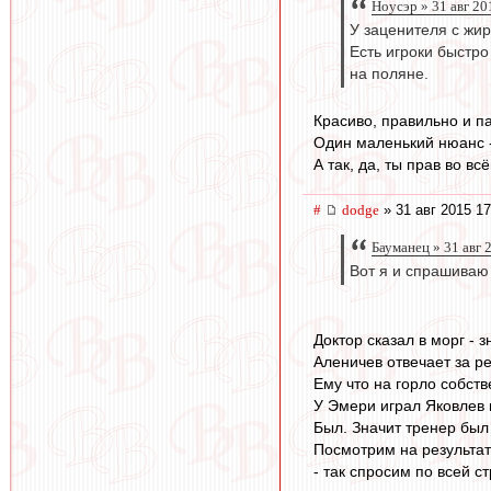
Ноусэр » 31 авг 20
У заценителя с жир
Есть игроки быстр
на поляне.
Красиво, правильно и п
Один маленький нюанс - 
А так, да, ты прав во вс
#
dodge
» 31 авг 2015 17
Бауманец » 31 авг 
Вот я и спрашиваю
Доктор сказал в морг - з
Аленичев отвечает за рез
Ему что на горло собст
У Эмери играл Яковлев 
Был. Значит тренер был
Посмотрим на результат
- так спросим по всей ст