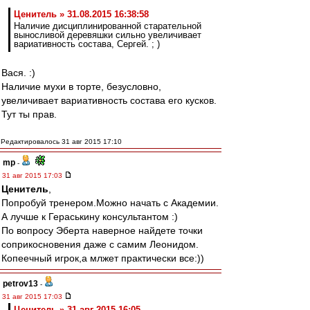
Ценитель » 31.08.2015 16:38:58
Наличие дисциплинированной старательной
выносливой деревяшки сильно увеличивает
вариативность состава, Сергей. ; )
Вася. :)
Наличие мухи в торте, безусловно,
увеличивает вариативность состава его кусков.
Тут ты прав.
Редактировалось 31 авг 2015 17:10
mp
-
31 авг 2015 17:03
Ценитель
,
Попробуй тренером.Можно начать с Академии.
А лучше к Гераськину консультантом :)
По вопросу Эберта наверное найдете точки
соприкосновения даже с самим Леонидом.
Копеечный игрок,а млжет практически все:))
petrov13
-
31 авг 2015 17:03
Ценитель » 31 авг 2015 16:05