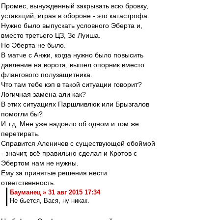
Промес, вынужденный закрывать всю бровку,
устающий, играя в обороне - это катастрофа.
Нужно было выпускать условного Эберта и,
вместо третьего ЦЗ, Зе Луиша.
Но Эберта не было.
В матче с Анжи, когда нужно было повысить
давление на ворота, вышел опорник вместо
флангового полузащитника.
Что там тебе кэп в такой ситуации говорит?
Логичная замена али как?
В этих ситуациях Паршливлюк или Брызгалов
помогли бы?
И т.д. Мне уже надоело об одном и том же
перетирать.
Справится Аленичев с существующей обоймой
- значит, всё правильно сделал и Кротов с
Эбертом нам не нужны.
Ему за принятые решения нести
ответственность.
Бауманец » 31 авг 2015 17:34
Не бьется, Вася, ну никак.