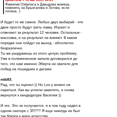
Фамилии Озбилиса и Давыдова можешь
поменять на Брызгалова и Зотова, если
хочешь. )
И будет то же самое. Любых двух выбирай - эти
двое просто будут греть лавку. Играют и
отвечают за результат 12 человек. Остальные -
массовка, и на результат не влияют. В каком
порядке они пойдут на выход - абсолютно
безразлично.
Ты же раздуваешь из этого целую проблему.
Уже в полемическом запале договорился до
того, что нам именно Эберта не хватило для
побед на лошадьми и дагами.
mib83
,
Рад, что ты оценил )) Но Los-у можно не
париться. Как вы успели заметить, я снова
вернулся к кандидатуре Василия ))
И это. Это че получается, я в том году сидел в
одном секторе с ЗП??? Я еще никогда не был
так близок к миру искусства...