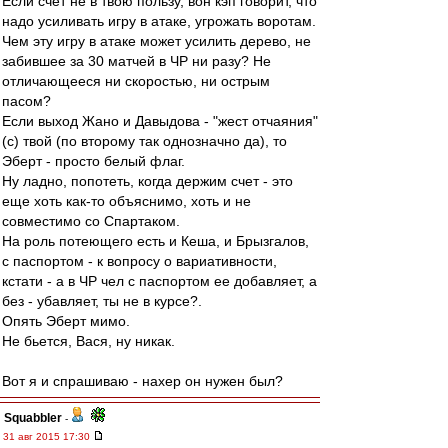
Если счет не в твою пользу, вон кэп говорит, что
надо усиливать игру в атаке, угрожать воротам.
Чем эту игру в атаке может усилить дерево, не
забившее за 30 матчей в ЧР ни разу? Не
отличающееся ни скоростью, ни острым
пасом?
Если выход Жано и Давыдова - "жест отчаяния"
(с) твой (по второму так однозначно да), то
Эберт - просто белый флаг.
Ну ладно, попотеть, когда держим счет - это
еще хоть как-то объяснимо, хоть и не
совместимо со Спартаком.
На роль потеющего есть и Кеша, и Брызгалов,
с паспортом - к вопросу о вариативности,
кстати - а в ЧР чел с паспортом ее добавляет, а
без - убавляет, ты не в курсе?.
Опять Эберт мимо.
Не бьется, Вася, ну никак.
Вот я и спрашиваю - нахер он нужен был?
Squabbler
-
31 авг 2015 17:30