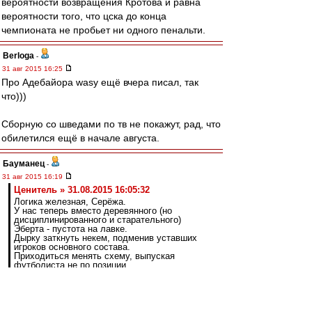
вероятности возвращения Кротова и равна
вероятности того, что цска до конца
чемпионата не пробьет ни одного пенальти.
Berloga
-
31 авг 2015 16:25
Про Адебайора wasy ещё вчера писал, так
что)))
Сборную со шведами по тв не покажут, рад, что
обилетился ещё в начале августа.
Бауманец
-
31 авг 2015 16:19
Ценитель » 31.08.2015 16:05:32
Логика железная, Серёжа.
У нас теперь вместо деревянного (но
дисциплинированного и старательного)
Эберта - пустота на лавке.
Дырку заткнуть некем, подменив уставших
игроков основного состава.
Приходиться менять схему, выпуская
футболиста не по позиции.
Давай конкретно, исходя из прошедших
матчей.