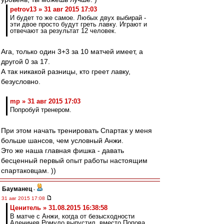
petrov13 » 31 авг 2015 17:03
И будет то же самое. Любых двух выбирай -
эти двое просто будут греть лавку. Играют и
отвечают за результат 12 человек.
Ага, только один 3+3 за 10 матчей имеет, а
другой 0 за 17.
А так никакой разницы, кто греет лавку,
безусловно.
mp » 31 авг 2015 17:03
Попробуй тренером.
При этом начать тренировать Спартак у меня
больше шансов, чем условный Анжи.
Это же наша главная фишка - давать
бесценный первый опыт работы настоящим
спартаковцам. ))
Бауманец
-
31 авг 2015 17:08
Ценитель » 31.08.2015 16:38:58
В матче с Анжи, когда от безысходности
Аленичев Ромуло выпустил, вместо Попова,