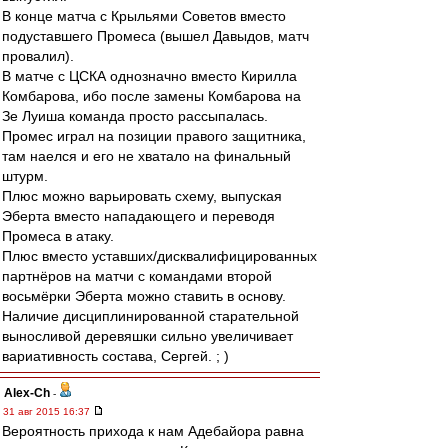
В конце матча с Крыльями Советов вместо
подуставшего Промеса (вышел Давыдов, матч
провалил).
В матче с ЦСКА однозначно вместо Кирилла
Комбарова, ибо после замены Комбарова на
Зе Луиша команда просто рассыпалась.
Промес играл на позиции правого защитника,
там наелся и его не хватало на финальный
штурм.
Плюс можно варьировать схему, выпуская
Эберта вместо нападающего и переводя
Промеса в атаку.
Плюс вместо уставших/дисквалифицированных
партнёров на матчи с командами второй
восьмёрки Эберта можно ставить в основу.
Наличие дисциплинированной старательной
выносливой деревяшки сильно увеличивает
вариативность состава, Сергей. ; )
Alex-Ch
-
31 авг 2015 16:37
Вероятность прихода к нам Адебайора равна