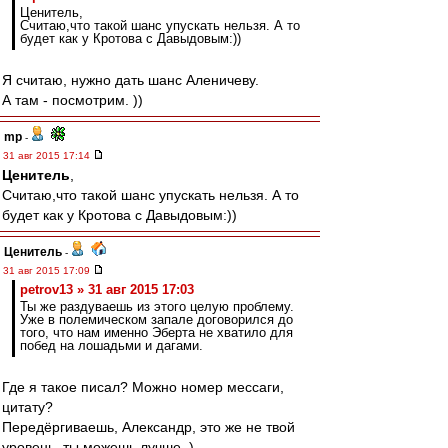
Ценитель,
Считаю,что такой шанс упускать нельзя. А то
будет как у Кротова с Давыдовым:))
Я считаю, нужно дать шанс Аленичеву.
А там - посмотрим. ))
mp
-
31 авг 2015 17:14
Ценитель
,
Считаю,что такой шанс упускать нельзя. А то
будет как у Кротова с Давыдовым:))
Ценитель
-
31 авг 2015 17:09
petrov13 » 31 авг 2015 17:03
Ты же раздуваешь из этого целую проблему.
Уже в полемическом запале договорился до
того, что нам именно Эберта не хватило для
побед на лошадьми и дагами.
Где я такое писал? Можно номер мессаги,
цитату?
Передёргиваешь, Александр, это же не твой
уровень, ты можешь лучше. )