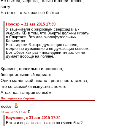
Не бьётся, Серёжа, только в твоей голове,
sorry.
На поле-то как раз всё бьётся.
Ноусэр » 31 авг 2015 17:39
У заценителя с жирковым сверхзадача -
убедить КБ в том, что Эберты должны играть
в Спартаке. Это два околофутбольных
Калиостро.
Есть игроки быстро думающие на поле,
медленно думающие и не думающие совсем.
Вот Эберт как раз - последний типаж, он не
думает вообще на поляне.
Красиво, правильно и пафосно,
беспроигрышный вариант.
Один маленький нюанс - реальность такова,
что со скамейки выпустить некого.
А так, да, ты прав во всём.
Последнее сообщение
dodge
-
31 авг 2015 17:47
Бауманец » 31 авг 2015 17:34
Вот я и спрашиваю - нахер он нужен был?