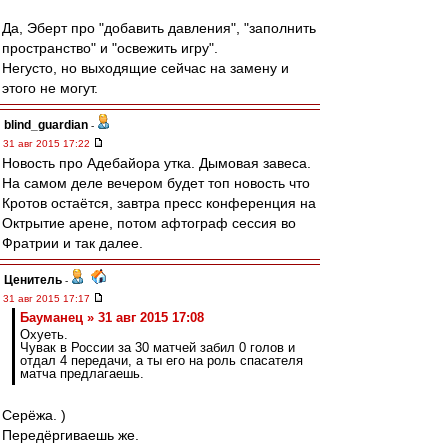
Да, Эберт про "добавить давления", "заполнить
пространство" и "освежить игру".
Негусто, но выходящие сейчас на замену и
этого не могут.
blind_guardian
-
31 авг 2015 17:22
Новость про Адебайора утка. Дымовая завеса.
На самом деле вечером будет топ новость что
Кротов остаётся, завтра пресс конференция на
Октрытие арене, потом афтограф сессия во
Фратрии и так далее.
Ценитель
-
31 авг 2015 17:17
Бауманец » 31 авг 2015 17:08
Охуеть.
Чувак в России за 30 матчей забил 0 голов и
отдал 4 передачи, а ты его на роль спасателя
матча предлагаешь.
Серёжа. )
Передёргиваешь же.