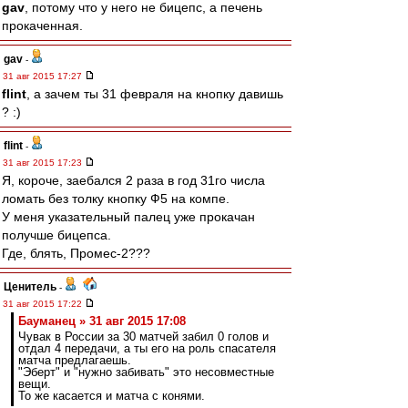
gav
, потому что у него не бицепс, а печень
прокаченная.
gav
-
31 авг 2015 17:27
flint
, а зачем ты 31 февраля на кнопку давишь
? :)
flint
-
31 авг 2015 17:23
Я, короче, заебался 2 раза в год 31го числа
ломать без толку кнопку Ф5 на компе.
У меня указательный палец уже прокачан
получше бицепса.
Где, блять, Промес-2???
Ценитель
-
31 авг 2015 17:22
Бауманец » 31 авг 2015 17:08
Чувак в России за 30 матчей забил 0 голов и
отдал 4 передачи, а ты его на роль спасателя
матча предлагаешь.
"Эберт" и "нужно забивать" это несовместные
вещи.
То же касается и матча с конями.