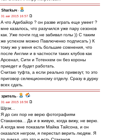
Sharkыч
-
31 авг 2015 16:57
А что Адебайор ? он разве играть еще умеет ?
мне казалось, что разучился уже пару сезонов
как. Уже почти год не забивал голы )) С таким
же успехом можно Павлюченко подписать ) К
тому же у меня есть большие сомнения, что
после Англии и в частности таких клубов как
Арсенал, Сити и Тотенхем он без короны
приедет и будет работать.
Считаю туфта, а если реально привезут, то это
приговор селекционному отделу. Сразу в дурку
всех сдать.
зpитель
-
31 авг 2015 16:56
Шрэк...
Я до сих пор не верю фотографиям
Стаканова... Да и в живую, когда вижу, не верю.
А когда мне показали Майка Тайсона, и он
оказался негром, я перестал верить людям. Я
то думал, что это и есть Стаканов.