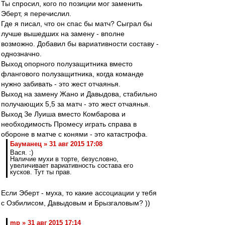
Ты спросил, кого по позиции мог заменить
Эберт, я перечислил.
Где я писал, что он спас бы матч? Сыграл бы
лучше вышедших на замену - вполне
возможно. Добавил бы вариативности составу -
однозначно.
Выход опорного полузащитника вместо
флангового полузащитника, когда команде
нужно забивать - это жест отчаянья.
Выход на замену Жано и Давыдова, стабильно
получающих 5,5 за матч - это жест отчаянья.
Выход Зе Луиша вместо Комбарова и
необходимость Промесу играть справа в
обороне в матче с конями - это катастрофа.
Бауманец » 31 авг 2015 17:08
Вася. :)
Наличие мухи в торте, безусловно,
увеличивает вариативность состава его
кусков. Тут ты прав.
Если Эберт - муха, то какие ассоциации у тебя
с Озбилисом, Давыдовым и Брызгаловым? ))
mp » 31 авг 2015 17:14