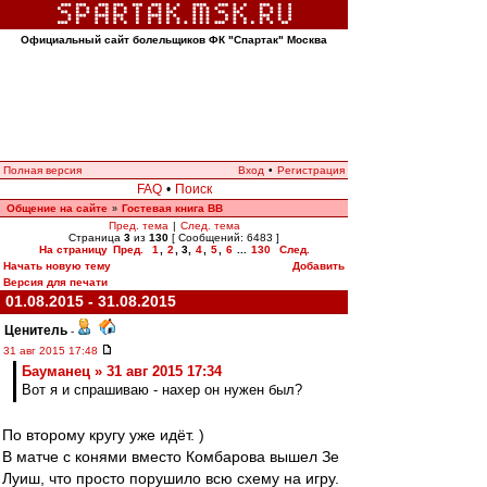
Официальный сайт болельщиков ФК "Спартак" Москва
Полная версия
Вход
•
Регистрация
FAQ
•
Поиск
Общение на сайте
Гостевая книга ВВ
»
Пред. тема
|
След. тема
Страница
3
из
130
[ Сообщений: 6483 ]
На страницу
Пред.
1
,
2
,
3
,
4
,
5
,
6
...
130
След.
Начать новую тему
Добавить
Версия для печати
01.08.2015 - 31.08.2015
Ценитель
-
31 авг 2015 17:48
Бауманец » 31 авг 2015 17:34
Вот я и спрашиваю - нахер он нужен был?
По второму кругу уже идёт. )
В матче с конями вместо Комбарова вышел Зе
Луиш, что просто порушило всю схему на игру.