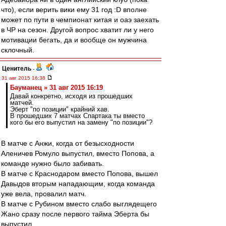
что), если верить вики ему 31 год :D вполне
может по пути в чемпионат китая и оаэ заехать
в ЧР на сезон. Другой вопрос хватит ли у него
мотивации бегать, да и вообще он мужчина
склочный.
Ценитель
-
31 авг 2015 16:38
Бауманец » 31 авг 2015 16:19
Давай конкретно, исходя из прошедших
матчей.
Эберт "по позиции" крайний хав.
В прошедших 7 матчах Спартака ты вместо
кого бы его выпустил на замену "по позиции"?
В матче с Анжи, когда от безысходности
Аленичев Ромуло выпустил, вместо Попова, а
команде нужно было забивать.
В матче с Краснодаром вместо Попова, вышел
Давыдов вторым нападающим, когда команда
уже вела, провалил матч.
В матче с Рубином вместо слабо выглядещего
Жано сразу после первого тайма Эберта бы
выпустил.