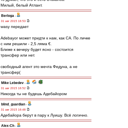
Милый, белый Атлант.
Berloga
-
31 авг 2015 16:53
wasy передает
Adebayor может придти к нам, как СА. По личке
с ним решили - 2,5 ляма €.
Ближе к вечеру будет ясно - состоится
трансфер или нет.
свободный агент это мечта Федуна, а не
трансфер(
Mike Lebedev
-
31 авг 2015 16:52
Никогда ты не будешь Адебайором
blind_guardian
-
31 авг 2015 16:48
Адебайора берут в пару к Луишу. Всё логично.
Alex-Ch
-