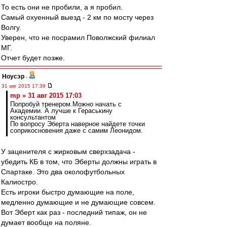
То есть они не пробили, а я пробил.
Самый охуенный выезд - 2 км по мосту через
Волгу.
Уверен, что не посрамил Поволжский филиал
МГ.
Отчет будет позже.
Ноусэр
-
31 авг 2015 17:39
mp » 31 авг 2015 17:03
Попробуй тренером.Можно начать с
Академии. А лучше к Гераськину
консультантом
По вопросу Эберта наверное найдете точки
соприкосновения даже с самим Леонидом.
У заценителя с жирковым сверхзадача -
убедить КБ в том, что Эберты должны играть в
Спартаке. Это два околофутбольных
Калиостро.
Есть игроки быстро думающие на поле,
медленно думающие и не думающие совсем.
Вот Эберт как раз - последний типаж, он не
думает вообще на поляне.