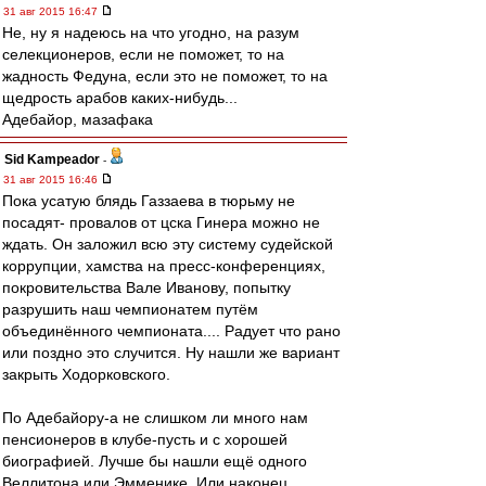
31 авг 2015 16:47
Не, ну я надеюсь на что угодно, на разум
селекционеров, если не поможет, то на
жадность Федуна, если это не поможет, то на
щедрость арабов каких-нибудь...
Адебайор, мазафака
Sid Kampeador
-
31 авг 2015 16:46
Пока усатую блядь Газзаева в тюрьму не
посадят- провалов от цска Гинера можно не
ждать. Он заложил всю эту систему судейской
коррупции, хамства на пресс-конференциях,
покровительства Вале Иванову, попытку
разрушить наш чемпионатем путём
объединённого чемпионата.... Радует что рано
или поздно это случится. Ну нашли же вариант
закрыть Ходорковского.
По Адебайору-а не слишком ли много нам
пенсионеров в клубе-пусть и с хорошей
биографией. Лучше бы нашли ещё одного
Веллитона или Эмменике. Или наконец