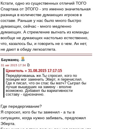
Кстати, одно из существенных отличий ТОГО
Спартака от ЭТОГО - это именно значительная
разница в количестве думающих игроков в
составе. Раньше у нас было много быстро
думающих, сейчас - много медленно
думающих. А стремление выгнать из команды
вообще не думающих настолько естественно,
что, казалось бы, и говорить не о чем. Ан нет,
не дают в обиду легкоатлета.
Бауманец
-
31 авг 2015 17:34
Ценитель » 31.08.2015 17:17:15
Передёргиваешь же.Ты спросил, кого по
позиции мог заменить Эберт, я перечислил.
Где я писал, что он спас бы матч? Сыграл бы
лучше вышедших на замену - вполне
возможно. Добавил бы вариативности
составу - однозначно.
Где передергивание?
Я спросил, кого бы ты заменил - а ты в
ситуациях, когда нужно забивать, предложил
Эберта.