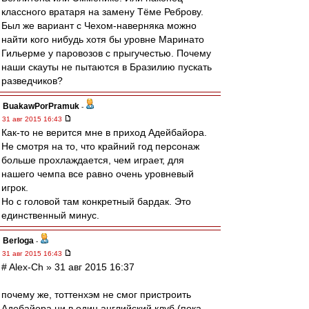
классного вратаря на замену Тёме Реброву.
Был же вариант с Чехом-наверняка можно
найти кого нибудь хотя бы уровне Маринато
Гильерме у паровозов с прыгучестью. Почему
наши скауты не пытаются в Бразилию пускать
разведчиков?
BuakawPorPramuk
-
31 авг 2015 16:43
Как-то не верится мне в приход Адейбайора.
Не смотря на то, что крайний год персонаж
больше прохлаждается, чем играет, для
нашего чемпа все равно очень уровневый
игрок.
Но с головой там конкретный бардак. Это
единственный минус.
Berloga
-
31 авг 2015 16:43
# Alex-Ch » 31 авг 2015 16:37
почему же, тоттенхэм не смог пристроить
Адебайора ни в один английский клуб (пока