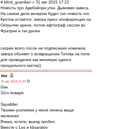
# blind_guardian » 31 авг 2015 17:22
Новость про Адебайора утка. Дымовая завеса.
На самом деле вечером будет топ новость что
Кротов остаётся, завтра пресс конференция на
Октрытие арене, потом афтограф сессия во
Фратрии и так далее.
скорее всего после не подписания новичков,
завтра объявят о возвращение Титова на поле
для проведения как минимум одного
прощального матча))
flint
-
31 авг 2015 17:43
Gav
31го января
Squabller
Твоими усилиями у меня печень ваще
железная.
Вчера, кстати, выезд пробил.
Вместе с Los и kbsaratov