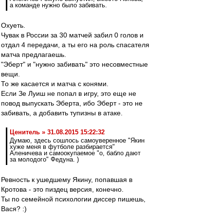
а команде нужно было забивать.
Охуеть.
Чувак в России за 30 матчей забил 0 голов и
отдал 4 передачи, а ты его на роль спасателя
матча предлагаешь.
"Эберт" и "нужно забивать" это несовместные
вещи.
То же касается и матча с конями.
Если Зе Луиш не попал в игру, это еще не
повод выпускать Эберта, ибо Эберт - это не
забивать, а добавить тупизны в атаке.
Ценитель » 31.08.2015 15:22:32
Думаю, здесь сошлось самоуверенное "Якин
хуже меня в футболе разбирается"
Аленичева и самоокупаемое "о, бабло дают
за молодого" Федуна. )
Ревность к ушедшему Якину, попавшая в
Кротова - это пиздец версия, конечно.
Ты по семейной психологии диссер пишешь,
Вася? :)