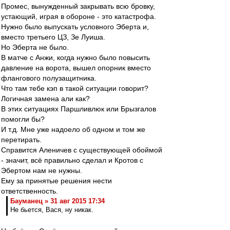
Промес, вынужденный закрывать всю бровку,
устающий, играя в обороне - это катастрофа.
Нужно было выпускать условного Эберта и,
вместо третьего ЦЗ, Зе Луиша.
Но Эберта не было.
В матче с Анжи, когда нужно было повысить
давление на ворота, вышел опорник вместо
флангового полузащитника.
Что там тебе кэп в такой ситуации говорит?
Логичная замена али как?
В этих ситуациях Паршливлюк или Брызгалов
помогли бы?
И т.д. Мне уже надоело об одном и том же
перетирать.
Справится Аленичев с существующей обоймой
- значит, всё правильно сделал и Кротов с
Эбертом нам не нужны.
Ему за принятые решения нести
ответственность.
Бауманец » 31 авг 2015 17:34
Не бьется, Вася, ну никак.