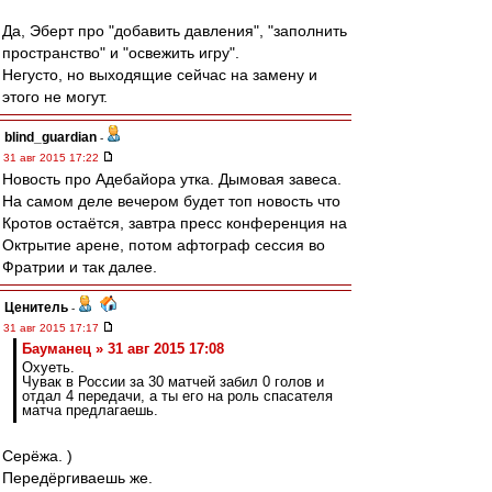
Да, Эберт про "добавить давления", "заполнить
пространство" и "освежить игру".
Негусто, но выходящие сейчас на замену и
этого не могут.
blind_guardian
-
31 авг 2015 17:22
Новость про Адебайора утка. Дымовая завеса.
На самом деле вечером будет топ новость что
Кротов остаётся, завтра пресс конференция на
Октрытие арене, потом афтограф сессия во
Фратрии и так далее.
Ценитель
-
31 авг 2015 17:17
Бауманец » 31 авг 2015 17:08
Охуеть.
Чувак в России за 30 матчей забил 0 голов и
отдал 4 передачи, а ты его на роль спасателя
матча предлагаешь.
Серёжа. )
Передёргиваешь же.