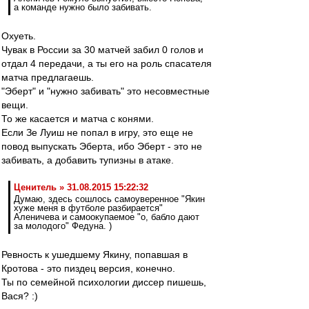
а команде нужно было забивать.
Охуеть.
Чувак в России за 30 матчей забил 0 голов и
отдал 4 передачи, а ты его на роль спасателя
матча предлагаешь.
"Эберт" и "нужно забивать" это несовместные
вещи.
То же касается и матча с конями.
Если Зе Луиш не попал в игру, это еще не
повод выпускать Эберта, ибо Эберт - это не
забивать, а добавить тупизны в атаке.
Ценитель » 31.08.2015 15:22:32
Думаю, здесь сошлось самоуверенное "Якин
хуже меня в футболе разбирается"
Аленичева и самоокупаемое "о, бабло дают
за молодого" Федуна. )
Ревность к ушедшему Якину, попавшая в
Кротова - это пиздец версия, конечно.
Ты по семейной психологии диссер пишешь,
Вася? :)