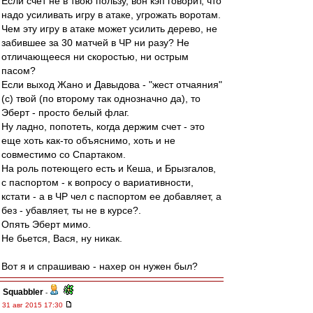
Если счет не в твою пользу, вон кэп говорит, что
надо усиливать игру в атаке, угрожать воротам.
Чем эту игру в атаке может усилить дерево, не
забившее за 30 матчей в ЧР ни разу? Не
отличающееся ни скоростью, ни острым
пасом?
Если выход Жано и Давыдова - "жест отчаяния"
(с) твой (по второму так однозначно да), то
Эберт - просто белый флаг.
Ну ладно, попотеть, когда держим счет - это
еще хоть как-то объяснимо, хоть и не
совместимо со Спартаком.
На роль потеющего есть и Кеша, и Брызгалов,
с паспортом - к вопросу о вариативности,
кстати - а в ЧР чел с паспортом ее добавляет, а
без - убавляет, ты не в курсе?.
Опять Эберт мимо.
Не бьется, Вася, ну никак.
Вот я и спрашиваю - нахер он нужен был?
Squabbler
-
31 авг 2015 17:30