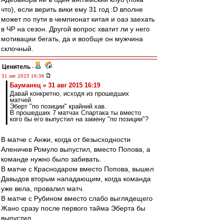
что), если верить вики ему 31 год :D вполне
может по пути в чемпионат китая и оаэ заехать
в ЧР на сезон. Другой вопрос хватит ли у него
мотивации бегать, да и вообще он мужчина
склочный.
Ценитель
-
31 авг 2015 16:38
Бауманец » 31 авг 2015 16:19
Давай конкретно, исходя из прошедших
матчей.
Эберт "по позиции" крайний хав.
В прошедших 7 матчах Спартака ты вместо
кого бы его выпустил на замену "по позиции"?
В матче с Анжи, когда от безысходности
Аленичев Ромуло выпустил, вместо Попова, а
команде нужно было забивать.
В матче с Краснодаром вместо Попова, вышел
Давыдов вторым нападающим, когда команда
уже вела, провалил матч.
В матче с Рубином вместо слабо выглядещего
Жано сразу после первого тайма Эберта бы
выпустил.