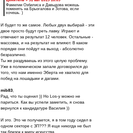
Фамилии Озбилиса и Давыдова можешь
поменять на Брызгалова и Зотова, если
хочешь. )
И будет то же самое. Любых двух выбирай - эти
двое просто будут греть лавку. Играют и
отвечают за результат 12 человек. Остальные -
массовка, и на результат не влияют. В каком
порядке они пойдут на выход - абсолютно
безразлично.
Ты же раздуваешь из этого целую проблему.
Уже в полемическом запале договорился до
того, что нам именно Эберта не хватило для
побед на лошадьми и дагами.
mib83
,
Рад, что ты оценил )) Но Los-у можно не
париться. Как вы успели заметить, я снова
вернулся к кандидатуре Василия ))
И это. Это че получается, я в том году сидел в
одном секторе с ЗП??? Я еще никогда не был
так близок к миру искусства...