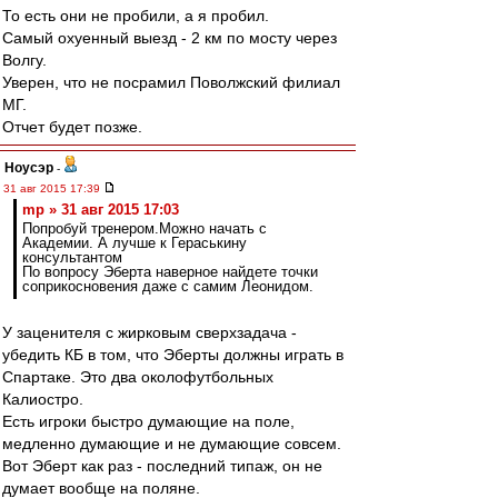
То есть они не пробили, а я пробил.
Самый охуенный выезд - 2 км по мосту через
Волгу.
Уверен, что не посрамил Поволжский филиал
МГ.
Отчет будет позже.
Ноусэр
-
31 авг 2015 17:39
mp » 31 авг 2015 17:03
Попробуй тренером.Можно начать с
Академии. А лучше к Гераськину
консультантом
По вопросу Эберта наверное найдете точки
соприкосновения даже с самим Леонидом.
У заценителя с жирковым сверхзадача -
убедить КБ в том, что Эберты должны играть в
Спартаке. Это два околофутбольных
Калиостро.
Есть игроки быстро думающие на поле,
медленно думающие и не думающие совсем.
Вот Эберт как раз - последний типаж, он не
думает вообще на поляне.