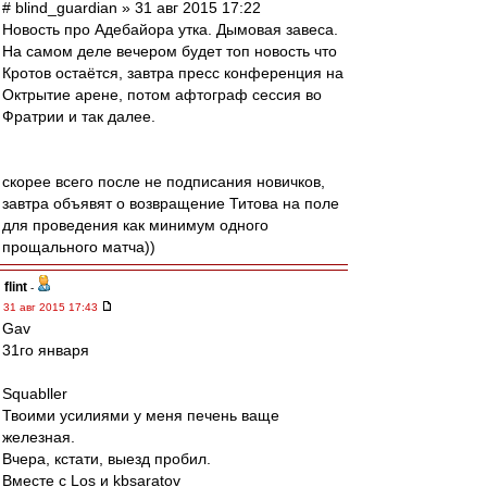
# blind_guardian » 31 авг 2015 17:22
Новость про Адебайора утка. Дымовая завеса.
На самом деле вечером будет топ новость что
Кротов остаётся, завтра пресс конференция на
Октрытие арене, потом афтограф сессия во
Фратрии и так далее.
скорее всего после не подписания новичков,
завтра объявят о возвращение Титова на поле
для проведения как минимум одного
прощального матча))
flint
-
31 авг 2015 17:43
Gav
31го января
Squabller
Твоими усилиями у меня печень ваще
железная.
Вчера, кстати, выезд пробил.
Вместе с Los и kbsaratov