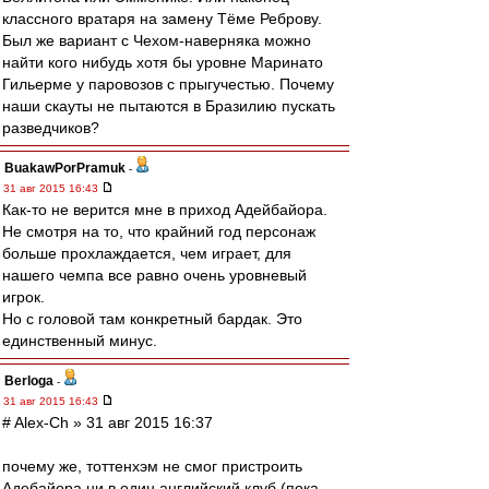
классного вратаря на замену Тёме Реброву.
Был же вариант с Чехом-наверняка можно
найти кого нибудь хотя бы уровне Маринато
Гильерме у паровозов с прыгучестью. Почему
наши скауты не пытаются в Бразилию пускать
разведчиков?
BuakawPorPramuk
-
31 авг 2015 16:43
Как-то не верится мне в приход Адейбайора.
Не смотря на то, что крайний год персонаж
больше прохлаждается, чем играет, для
нашего чемпа все равно очень уровневый
игрок.
Но с головой там конкретный бардак. Это
единственный минус.
Berloga
-
31 авг 2015 16:43
# Alex-Ch » 31 авг 2015 16:37
почему же, тоттенхэм не смог пристроить
Адебайора ни в один английский клуб (пока