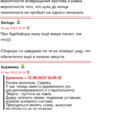
вероятности возвращения Кротова и равна
вероятности того, что цска до конца
чемпионата не пробьет ни одного пенальти.
Berloga
-
31 авг 2015 16:25
Про Адебайора wasy ещё вчера писал, так
что)))
Сборную со шведами по тв не покажут, рад, что
обилетился ещё в начале августа.
Бауманец
-
31 авг 2015 16:19
Ценитель » 31.08.2015 16:05:32
Логика железная, Серёжа.
У нас теперь вместо деревянного (но
дисциплинированного и старательного)
Эберта - пустота на лавке.
Дырку заткнуть некем, подменив уставших
игроков основного состава.
Приходиться менять схему, выпуская
футболиста не по позиции.
Давай конкретно, исходя из прошедших
матчей.