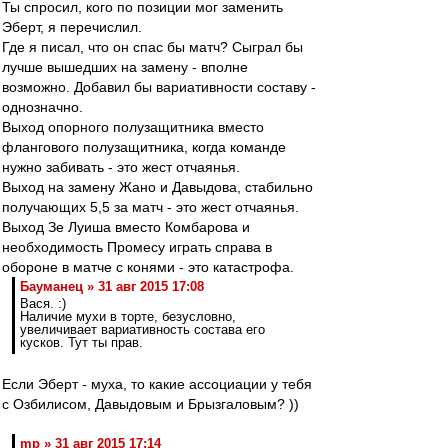
Ты спросил, кого по позиции мог заменить
Эберт, я перечислил.
Где я писал, что он спас бы матч? Сыграл бы
лучше вышедших на замену - вполне
возможно. Добавил бы вариативности составу -
однозначно.
Выход опорного полузащитника вместо
флангового полузащитника, когда команде
нужно забивать - это жест отчаянья.
Выход на замену Жано и Давыдова, стабильно
получающих 5,5 за матч - это жест отчаянья.
Выход Зе Луиша вместо Комбарова и
необходимость Промесу играть справа в
обороне в матче с конями - это катастрофа.
Бауманец » 31 авг 2015 17:08
Вася. :)
Наличие мухи в торте, безусловно,
увеличивает вариативность состава его
кусков. Тут ты прав.
Если Эберт - муха, то какие ассоциации у тебя
с Озбилисом, Давыдовым и Брызгаловым? ))
mp » 31 авг 2015 17:14