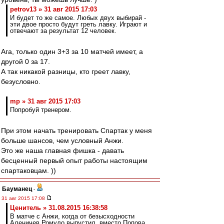
petrov13 » 31 авг 2015 17:03
И будет то же самое. Любых двух выбирай -
эти двое просто будут греть лавку. Играют и
отвечают за результат 12 человек.
Ага, только один 3+3 за 10 матчей имеет, а
другой 0 за 17.
А так никакой разницы, кто греет лавку,
безусловно.
mp » 31 авг 2015 17:03
Попробуй тренером.
При этом начать тренировать Спартак у меня
больше шансов, чем условный Анжи.
Это же наша главная фишка - давать
бесценный первый опыт работы настоящим
спартаковцам. ))
Бауманец
-
31 авг 2015 17:08
Ценитель » 31.08.2015 16:38:58
В матче с Анжи, когда от безысходности
Аленичев Ромуло выпустил, вместо Попова,