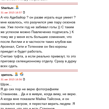
Sharkыч
-
31 авг 2015 16:57
А что Адебайор ? он разве играть еще умеет ?
мне казалось, что разучился уже пару сезонов
как. Уже почти год не забивал голы )) С таким
же успехом можно Павлюченко подписать ) К
тому же у меня есть большие сомнения, что
после Англии и в частности таких клубов как
Арсенал, Сити и Тотенхем он без короны
приедет и будет работать.
Считаю туфта, а если реально привезут, то это
приговор селекционному отделу. Сразу в дурку
всех сдать.
зpитель
-
31 авг 2015 16:56
Шрэк...
Я до сих пор не верю фотографиям
Стаканова... Да и в живую, когда вижу, не верю.
А когда мне показали Майка Тайсона, и он
оказался негром, я перестал верить людям. Я
то думал, что это и есть Стаканов.