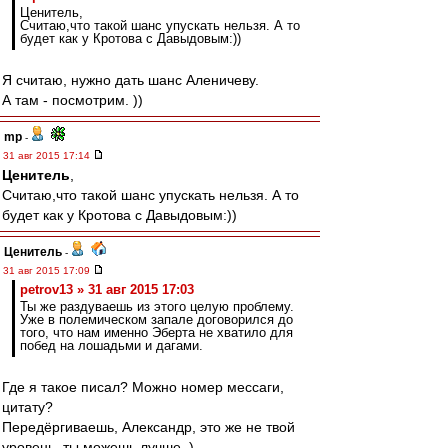
Ценитель,
Считаю,что такой шанс упускать нельзя. А то
будет как у Кротова с Давыдовым:))
Я считаю, нужно дать шанс Аленичеву.
А там - посмотрим. ))
mp
-
31 авг 2015 17:14
Ценитель
,
Считаю,что такой шанс упускать нельзя. А то
будет как у Кротова с Давыдовым:))
Ценитель
-
31 авг 2015 17:09
petrov13 » 31 авг 2015 17:03
Ты же раздуваешь из этого целую проблему.
Уже в полемическом запале договорился до
того, что нам именно Эберта не хватило для
побед на лошадьми и дагами.
Где я такое писал? Можно номер мессаги,
цитату?
Передёргиваешь, Александр, это же не твой
уровень, ты можешь лучше. )