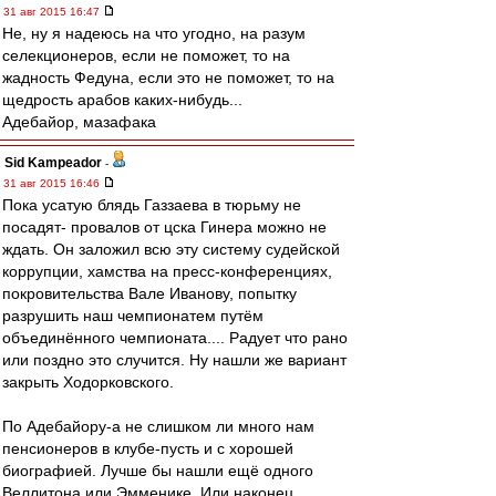
31 авг 2015 16:47
Не, ну я надеюсь на что угодно, на разум
селекционеров, если не поможет, то на
жадность Федуна, если это не поможет, то на
щедрость арабов каких-нибудь...
Адебайор, мазафака
Sid Kampeador
-
31 авг 2015 16:46
Пока усатую блядь Газзаева в тюрьму не
посадят- провалов от цска Гинера можно не
ждать. Он заложил всю эту систему судейской
коррупции, хамства на пресс-конференциях,
покровительства Вале Иванову, попытку
разрушить наш чемпионатем путём
объединённого чемпионата.... Радует что рано
или поздно это случится. Ну нашли же вариант
закрыть Ходорковского.
По Адебайору-а не слишком ли много нам
пенсионеров в клубе-пусть и с хорошей
биографией. Лучше бы нашли ещё одного
Веллитона или Эмменике. Или наконец