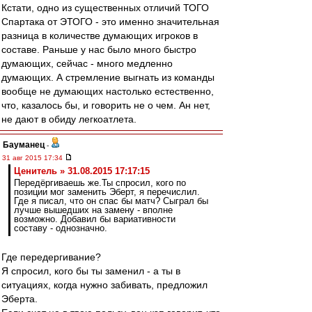
Кстати, одно из существенных отличий ТОГО
Спартака от ЭТОГО - это именно значительная
разница в количестве думающих игроков в
составе. Раньше у нас было много быстро
думающих, сейчас - много медленно
думающих. А стремление выгнать из команды
вообще не думающих настолько естественно,
что, казалось бы, и говорить не о чем. Ан нет,
не дают в обиду легкоатлета.
Бауманец
-
31 авг 2015 17:34
Ценитель » 31.08.2015 17:17:15
Передёргиваешь же.Ты спросил, кого по
позиции мог заменить Эберт, я перечислил.
Где я писал, что он спас бы матч? Сыграл бы
лучше вышедших на замену - вполне
возможно. Добавил бы вариативности
составу - однозначно.
Где передергивание?
Я спросил, кого бы ты заменил - а ты в
ситуациях, когда нужно забивать, предложил
Эберта.