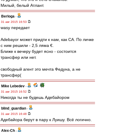
Милый, белый Атлант.
Berloga
-
31 авг 2015 16:53
wasy передает
Adebayor может придти к нам, как СА. По личке
с ним решили - 2,5 ляма €.
Ближе к вечеру будет ясно - состоится
трансфер или нет.
свободный агент это мечта Федуна, а не
трансфер(
Mike Lebedev
-
31 авг 2015 16:52
Никогда ты не будешь Адебайором
blind_guardian
-
31 авг 2015 16:48
Адебайора берут в пару к Луишу. Всё логично.
Alex-Ch
-