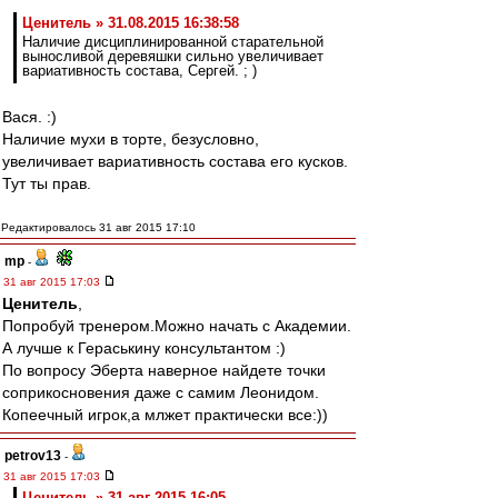
Ценитель » 31.08.2015 16:38:58
Наличие дисциплинированной старательной
выносливой деревяшки сильно увеличивает
вариативность состава, Сергей. ; )
Вася. :)
Наличие мухи в торте, безусловно,
увеличивает вариативность состава его кусков.
Тут ты прав.
Редактировалось 31 авг 2015 17:10
mp
-
31 авг 2015 17:03
Ценитель
,
Попробуй тренером.Можно начать с Академии.
А лучше к Гераськину консультантом :)
По вопросу Эберта наверное найдете точки
соприкосновения даже с самим Леонидом.
Копеечный игрок,а млжет практически все:))
petrov13
-
31 авг 2015 17:03
Ценитель » 31 авг 2015 16:05