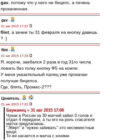
gav
, потому что у него не бицепс, а печень
прокаченная.
gav
-
31 авг 2015 17:27
flint
, а зачем ты 31 февраля на кнопку давишь
? :)
flint
-
31 авг 2015 17:23
Я, короче, заебался 2 раза в год 31го числа
ломать без толку кнопку Ф5 на компе.
У меня указательный палец уже прокачан
получше бицепса.
Где, блять, Промес-2???
Ценитель
-
31 авг 2015 17:22
Бауманец » 31 авг 2015 17:08
Чувак в России за 30 матчей забил 0 голов и
отдал 4 передачи, а ты его на роль спасателя
матча предлагаешь.
"Эберт" и "нужно забивать" это несовместные
вещи.
То же касается и матча с конями.