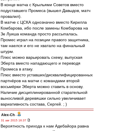
В конце матча с Крыльями Советов вместо
подуставшего Промеса (вышел Давыдов, матч
провалил).
В матче с ЦСКА однозначно вместо Кирилла
Комбарова, ибо после замены Комбарова на
Зе Луиша команда просто рассыпалась.
Промес играл на позиции правого защитника,
там наелся и его не хватало на финальный
штурм.
Плюс можно варьировать схему, выпуская
Эберта вместо нападающего и переводя
Промеса в атаку.
Плюс вместо уставших/дисквалифицированных
партнёров на матчи с командами второй
восьмёрки Эберта можно ставить в основу.
Наличие дисциплинированной старательной
выносливой деревяшки сильно увеличивает
вариативность состава, Сергей. ; )
Alex-Ch
-
31 авг 2015 16:37
Вероятность прихода к нам Адебайора равна