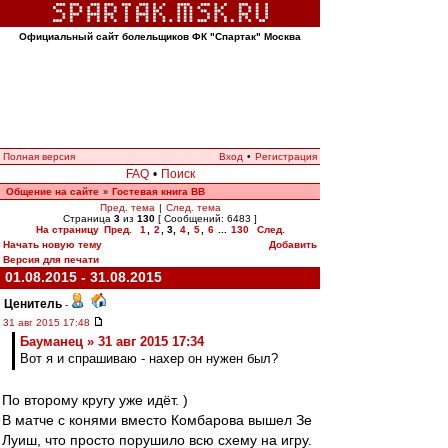
Официальный сайт болельщиков ФК "Спартак" Москва
Полная версия
Вход
•
Регистрация
FAQ
•
Поиск
Общение на сайте
Гостевая книга ВВ
»
Пред. тема
|
След. тема
Страница
3
из
130
[ Сообщений: 6483 ]
На страницу
Пред.
1
,
2
,
3
,
4
,
5
,
6
...
130
След.
Начать новую тему
Добавить
Версия для печати
01.08.2015 - 31.08.2015
Ценитель
-
31 авг 2015 17:48
Бауманец » 31 авг 2015 17:34
Вот я и спрашиваю - нахер он нужен был?
По второму кругу уже идёт. )
В матче с конями вместо Комбарова вышел Зе
Луиш, что просто порушило всю схему на игру.