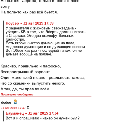
Не бьётся, Серёжа, только в твоей голове,
sorry.
На поле-то как раз всё бьётся.
Ноусэр » 31 авг 2015 17:39
У заценителя с жирковым сверхзадача -
убедить КБ в том, что Эберты должны играть
в Спартаке. Это два околофутбольных
Калиостро.
Есть игроки быстро думающие на поле,
медленно думающие и не думающие совсем.
Вот Эберт как раз - последний типаж, он не
думает вообще на поляне.
Красиво, правильно и пафосно,
беспроигрышный вариант.
Один маленький нюанс - реальность такова,
что со скамейки выпустить некого.
А так, да, ты прав во всём.
Последнее сообщение
dodge
-
31 авг 2015 17:47
Бауманец » 31 авг 2015 17:34
Вот я и спрашиваю - нахер он нужен был?