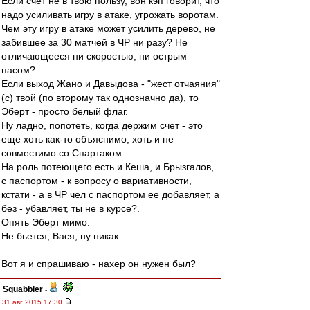
Если счет не в твою пользу, вон кэп говорит, что
надо усиливать игру в атаке, угрожать воротам.
Чем эту игру в атаке может усилить дерево, не
забившее за 30 матчей в ЧР ни разу? Не
отличающееся ни скоростью, ни острым
пасом?
Если выход Жано и Давыдова - "жест отчаяния"
(с) твой (по второму так однозначно да), то
Эберт - просто белый флаг.
Ну ладно, попотеть, когда держим счет - это
еще хоть как-то объяснимо, хоть и не
совместимо со Спартаком.
На роль потеющего есть и Кеша, и Брызгалов,
с паспортом - к вопросу о вариативности,
кстати - а в ЧР чел с паспортом ее добавляет, а
без - убавляет, ты не в курсе?.
Опять Эберт мимо.
Не бьется, Вася, ну никак.
Вот я и спрашиваю - нахер он нужен был?
Squabbler
-
31 авг 2015 17:30