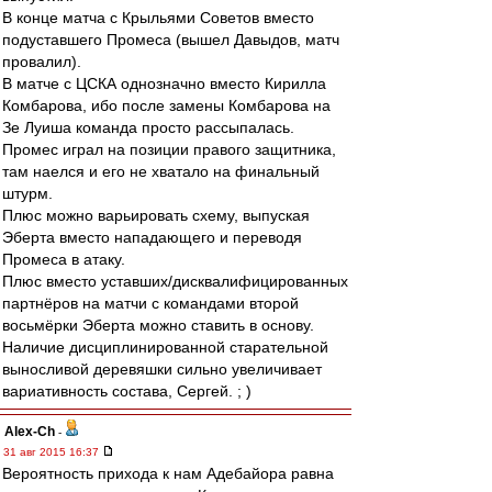
В конце матча с Крыльями Советов вместо
подуставшего Промеса (вышел Давыдов, матч
провалил).
В матче с ЦСКА однозначно вместо Кирилла
Комбарова, ибо после замены Комбарова на
Зе Луиша команда просто рассыпалась.
Промес играл на позиции правого защитника,
там наелся и его не хватало на финальный
штурм.
Плюс можно варьировать схему, выпуская
Эберта вместо нападающего и переводя
Промеса в атаку.
Плюс вместо уставших/дисквалифицированных
партнёров на матчи с командами второй
восьмёрки Эберта можно ставить в основу.
Наличие дисциплинированной старательной
выносливой деревяшки сильно увеличивает
вариативность состава, Сергей. ; )
Alex-Ch
-
31 авг 2015 16:37
Вероятность прихода к нам Адебайора равна