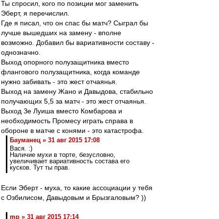
Ты спросил, кого по позиции мог заменить
Эберт, я перечислил.
Где я писал, что он спас бы матч? Сыграл бы
лучше вышедших на замену - вполне
возможно. Добавил бы вариативности составу -
однозначно.
Выход опорного полузащитника вместо
флангового полузащитника, когда команде
нужно забивать - это жест отчаянья.
Выход на замену Жано и Давыдова, стабильно
получающих 5,5 за матч - это жест отчаянья.
Выход Зе Луиша вместо Комбарова и
необходимость Промесу играть справа в
обороне в матче с конями - это катастрофа.
Бауманец » 31 авг 2015 17:08
Вася. :)
Наличие мухи в торте, безусловно,
увеличивает вариативность состава его
кусков. Тут ты прав.
Если Эберт - муха, то какие ассоциации у тебя
с Озбилисом, Давыдовым и Брызгаловым? ))
mp » 31 авг 2015 17:14