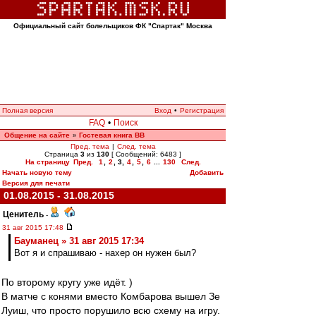
Официальный сайт болельщиков ФК "Спартак" Москва
Полная версия
Вход
•
Регистрация
FAQ
•
Поиск
Общение на сайте
Гостевая книга ВВ
»
Пред. тема
|
След. тема
Страница
3
из
130
[ Сообщений: 6483 ]
На страницу
Пред.
1
,
2
,
3
,
4
,
5
,
6
...
130
След.
Начать новую тему
Добавить
Версия для печати
01.08.2015 - 31.08.2015
Ценитель
-
31 авг 2015 17:48
Бауманец » 31 авг 2015 17:34
Вот я и спрашиваю - нахер он нужен был?
По второму кругу уже идёт. )
В матче с конями вместо Комбарова вышел Зе
Луиш, что просто порушило всю схему на игру.