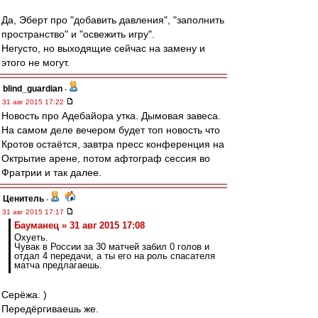
Да, Эберт про "добавить давления", "заполнить
пространство" и "освежить игру".
Негусто, но выходящие сейчас на замену и
этого не могут.
blind_guardian
-
31 авг 2015 17:22
Новость про Адебайора утка. Дымовая завеса.
На самом деле вечером будет топ новость что
Кротов остаётся, завтра пресс конференция на
Октрытие арене, потом афтограф сессия во
Фратрии и так далее.
Ценитель
-
31 авг 2015 17:17
Бауманец » 31 авг 2015 17:08
Охуеть.
Чувак в России за 30 матчей забил 0 голов и
отдал 4 передачи, а ты его на роль спасателя
матча предлагаешь.
Серёжа. )
Передёргиваешь же.