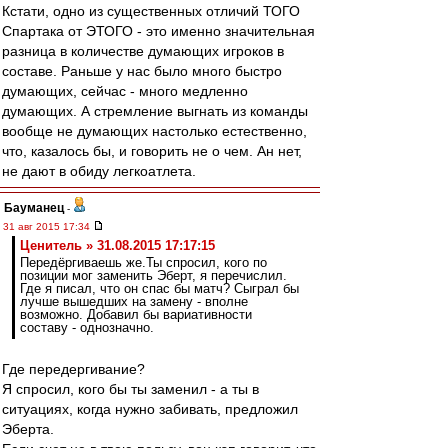
Кстати, одно из существенных отличий ТОГО
Спартака от ЭТОГО - это именно значительная
разница в количестве думающих игроков в
составе. Раньше у нас было много быстро
думающих, сейчас - много медленно
думающих. А стремление выгнать из команды
вообще не думающих настолько естественно,
что, казалось бы, и говорить не о чем. Ан нет,
не дают в обиду легкоатлета.
Бауманец
-
31 авг 2015 17:34
Ценитель » 31.08.2015 17:17:15
Передёргиваешь же.Ты спросил, кого по
позиции мог заменить Эберт, я перечислил.
Где я писал, что он спас бы матч? Сыграл бы
лучше вышедших на замену - вполне
возможно. Добавил бы вариативности
составу - однозначно.
Где передергивание?
Я спросил, кого бы ты заменил - а ты в
ситуациях, когда нужно забивать, предложил
Эберта.