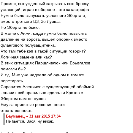
Промес, вынужденный закрывать всю бровку,
устающий, играя в обороне - это катастрофа.
Нужно было выпускать условного Эберта и,
вместо третьего ЦЗ, Зе Луиша.
Но Эберта не было.
В матче с Анжи, когда нужно было повысить
давление на ворота, вышел опорник вместо
флангового полузащитника.
Что там тебе кэп в такой ситуации говорит?
Логичная замена али как?
В этих ситуациях Паршливлюк или Брызгалов
помогли бы?
И т.д. Мне уже надоело об одном и том же
перетирать.
Справится Аленичев с существующей обоймой
- значит, всё правильно сделал и Кротов с
Эбертом нам не нужны.
Ему за принятые решения нести
ответственность.
Бауманец » 31 авг 2015 17:34
Не бьется, Вася, ну никак.