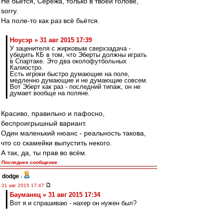
Не бьётся, Серёжа, только в твоей голове,
sorry.
На поле-то как раз всё бьётся.
Ноусэр » 31 авг 2015 17:39
У заценителя с жирковым сверхзадача -
убедить КБ в том, что Эберты должны играть
в Спартаке. Это два околофутбольных
Калиостро.
Есть игроки быстро думающие на поле,
медленно думающие и не думающие совсем.
Вот Эберт как раз - последний типаж, он не
думает вообще на поляне.
Красиво, правильно и пафосно,
беспроигрышный вариант.
Один маленький нюанс - реальность такова,
что со скамейки выпустить некого.
А так, да, ты прав во всём.
Последнее сообщение
dodge
-
31 авг 2015 17:47
Бауманец » 31 авг 2015 17:34
Вот я и спрашиваю - нахер он нужен был?