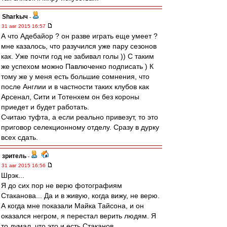
Sharkыч
-
31 авг 2015 16:57
А что Адебайор ? он разве играть еще умеет ?
мне казалось, что разучился уже пару сезонов
как. Уже почти год не забивал голы )) С таким
же успехом можно Павлюченко подписать ) К
тому же у меня есть большие сомнения, что
после Англии и в частности таких клубов как
Арсенал, Сити и Тотенхем он без короны
приедет и будет работать.
Считаю туфта, а если реально привезут, то это
приговор селекционному отделу. Сразу в дурку
всех сдать.
зpитель
-
31 авг 2015 16:56
Шрэк...
Я до сих пор не верю фотографиям
Стаканова... Да и в живую, когда вижу, не верю.
А когда мне показали Майка Тайсона, и он
оказался негром, я перестал верить людям. Я
то думал, что это и есть Стаканов.