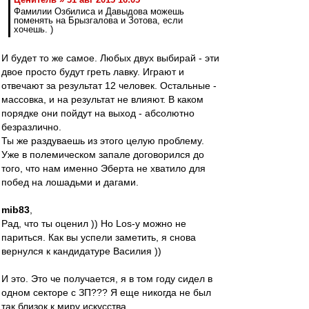
Фамилии Озбилиса и Давыдова можешь
поменять на Брызгалова и Зотова, если
хочешь. )
И будет то же самое. Любых двух выбирай - эти
двое просто будут греть лавку. Играют и
отвечают за результат 12 человек. Остальные -
массовка, и на результат не влияют. В каком
порядке они пойдут на выход - абсолютно
безразлично.
Ты же раздуваешь из этого целую проблему.
Уже в полемическом запале договорился до
того, что нам именно Эберта не хватило для
побед на лошадьми и дагами.
mib83
,
Рад, что ты оценил )) Но Los-у можно не
париться. Как вы успели заметить, я снова
вернулся к кандидатуре Василия ))
И это. Это че получается, я в том году сидел в
одном секторе с ЗП??? Я еще никогда не был
так близок к миру искусства...