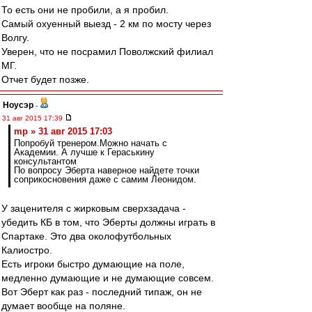
То есть они не пробили, а я пробил.
Самый охуенный выезд - 2 км по мосту через
Волгу.
Уверен, что не посрамил Поволжский филиал
МГ.
Отчет будет позже.
Ноусэр
-
31 авг 2015 17:39
mp » 31 авг 2015 17:03
Попробуй тренером.Можно начать с
Академии. А лучше к Гераськину
консультантом
По вопросу Эберта наверное найдете точки
соприкосновения даже с самим Леонидом.
У заценителя с жирковым сверхзадача -
убедить КБ в том, что Эберты должны играть в
Спартаке. Это два околофутбольных
Калиостро.
Есть игроки быстро думающие на поле,
медленно думающие и не думающие совсем.
Вот Эберт как раз - последний типаж, он не
думает вообще на поляне.