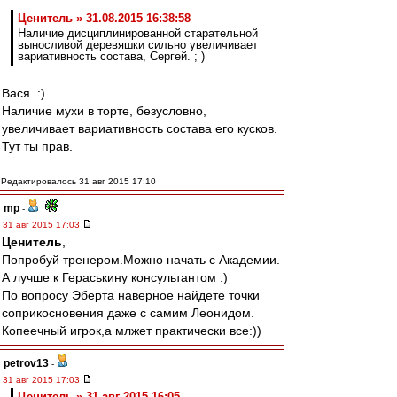
Ценитель » 31.08.2015 16:38:58
Наличие дисциплинированной старательной
выносливой деревяшки сильно увеличивает
вариативность состава, Сергей. ; )
Вася. :)
Наличие мухи в торте, безусловно,
увеличивает вариативность состава его кусков.
Тут ты прав.
Редактировалось 31 авг 2015 17:10
mp
-
31 авг 2015 17:03
Ценитель
,
Попробуй тренером.Можно начать с Академии.
А лучше к Гераськину консультантом :)
По вопросу Эберта наверное найдете точки
соприкосновения даже с самим Леонидом.
Копеечный игрок,а млжет практически все:))
petrov13
-
31 авг 2015 17:03
Ценитель » 31 авг 2015 16:05