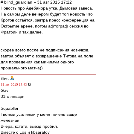
# blind_guardian » 31 авг 2015 17:22
Новость про Адебайора утка. Дымовая завеса.
На самом деле вечером будет топ новость что
Кротов остаётся, завтра пресс конференция на
Октрытие арене, потом афтограф сессия во
Фратрии и так далее.
скорее всего после не подписания новичков,
завтра объявят о возвращение Титова на поле
для проведения как минимум одного
прощального матча))
flint
-
31 авг 2015 17:43
Gav
31го января
Squabller
Твоими усилиями у меня печень ваще
железная.
Вчера, кстати, выезд пробил.
Вместе с Los и kbsaratov