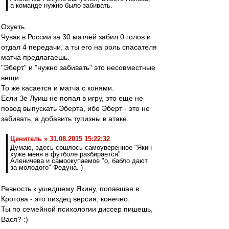
а команде нужно было забивать.
Охуеть.
Чувак в России за 30 матчей забил 0 голов и
отдал 4 передачи, а ты его на роль спасателя
матча предлагаешь.
"Эберт" и "нужно забивать" это несовместные
вещи.
То же касается и матча с конями.
Если Зе Луиш не попал в игру, это еще не
повод выпускать Эберта, ибо Эберт - это не
забивать, а добавить тупизны в атаке.
Ценитель » 31.08.2015 15:22:32
Думаю, здесь сошлось самоуверенное "Якин
хуже меня в футболе разбирается"
Аленичева и самоокупаемое "о, бабло дают
за молодого" Федуна. )
Ревность к ушедшему Якину, попавшая в
Кротова - это пиздец версия, конечно.
Ты по семейной психологии диссер пишешь,
Вася? :)