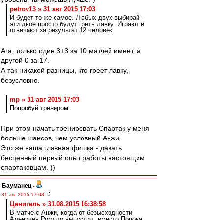
petrov13 » 31 авг 2015 17:03
И будет то же самое. Любых двух выбирай -
эти двое просто будут греть лавку. Играют и
отвечают за результат 12 человек.
Ага, только один 3+3 за 10 матчей имеет, а
другой 0 за 17.
А так никакой разницы, кто греет лавку,
безусловно.
mp » 31 авг 2015 17:03
Попробуй тренером.
При этом начать тренировать Спартак у меня
больше шансов, чем условный Анжи.
Это же наша главная фишка - давать
бесценный первый опыт работы настоящим
спартаковцам. ))
Бауманец
-
31 авг 2015 17:08
Ценитель » 31.08.2015 16:38:58
В матче с Анжи, когда от безысходности
Аленичев Ромуло выпустил, вместо Попова,