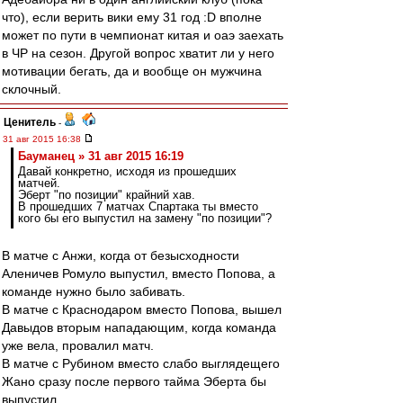
что), если верить вики ему 31 год :D вполне
может по пути в чемпионат китая и оаэ заехать
в ЧР на сезон. Другой вопрос хватит ли у него
мотивации бегать, да и вообще он мужчина
склочный.
Ценитель
-
31 авг 2015 16:38
Бауманец » 31 авг 2015 16:19
Давай конкретно, исходя из прошедших
матчей.
Эберт "по позиции" крайний хав.
В прошедших 7 матчах Спартака ты вместо
кого бы его выпустил на замену "по позиции"?
В матче с Анжи, когда от безысходности
Аленичев Ромуло выпустил, вместо Попова, а
команде нужно было забивать.
В матче с Краснодаром вместо Попова, вышел
Давыдов вторым нападающим, когда команда
уже вела, провалил матч.
В матче с Рубином вместо слабо выглядещего
Жано сразу после первого тайма Эберта бы
выпустил.