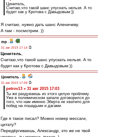
Ценитель,
Считаю,что такой шанс упускать нельзя. А то
будет как у Кротова с Давыдовым:))
Я считаю, нужно дать шанс Аленичеву.
А там - посмотрим. ))
mp
-
31 авг 2015 17:14
Ценитель
,
Считаю,что такой шанс упускать нельзя. А то
будет как у Кротова с Давыдовым:))
Ценитель
-
31 авг 2015 17:09
petrov13 » 31 авг 2015 17:03
Ты же раздуваешь из этого целую проблему.
Уже в полемическом запале договорился до
того, что нам именно Эберта не хватило для
побед на лошадьми и дагами.
Где я такое писал? Можно номер мессаги,
цитату?
Передёргиваешь, Александр, это же не твой
уровень, ты можешь лучше. )