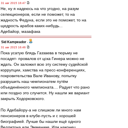
31 авг 2015 16:47
Не, ну я надеюсь на что угодно, на разум
селекционеров, если не поможет, то на
жадность Федуна, если это не поможет, то на
щедрость арабов каких-нибудь...
Адебайор, мазафака
Sid Kampeador
-
31 авг 2015 16:46
Пока усатую блядь Газзаева в тюрьму не
посадят- провалов от цска Гинера можно не
ждать. Он заложил всю эту систему судейской
коррупции, хамства на пресс-конференциях,
покровительства Вале Иванову, попытку
разрушить наш чемпионатем путём
объединённого чемпионата.... Радует что рано
или поздно это случится. Ну нашли же вариант
закрыть Ходорковского.
По Адебайору-а не слишком ли много нам
пенсионеров в клубе-пусть и с хорошей
биографией. Лучше бы нашли ещё одного
Веллитона или Эмменике. Или наконец