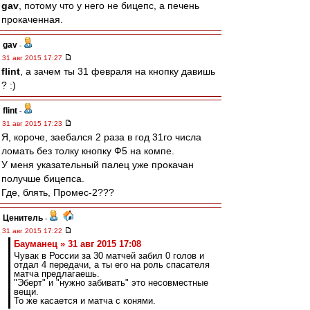
gav
, потому что у него не бицепс, а печень
прокаченная.
gav
-
31 авг 2015 17:27
flint
, а зачем ты 31 февраля на кнопку давишь
? :)
flint
-
31 авг 2015 17:23
Я, короче, заебался 2 раза в год 31го числа
ломать без толку кнопку Ф5 на компе.
У меня указательный палец уже прокачан
получше бицепса.
Где, блять, Промес-2???
Ценитель
-
31 авг 2015 17:22
Бауманец » 31 авг 2015 17:08
Чувак в России за 30 матчей забил 0 голов и
отдал 4 передачи, а ты его на роль спасателя
матча предлагаешь.
"Эберт" и "нужно забивать" это несовместные
вещи.
То же касается и матча с конями.