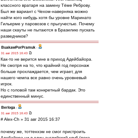
классного вратаря на замену Тёме Реброву.
Был же вариант с Чехом-наверняка можно
найти кого нибудь хотя бы уровне Маринато
Гильерме у паровозов с прыгучестью. Почему
наши скауты не пытаются в Бразилию пускать
разведчиков?
BuakawPorPramuk
-
31 авг 2015 16:43
Как-то не верится мне в приход Адейбайора.
Не смотря на то, что крайний год персонаж
больше прохлаждается, чем играет, для
нашего чемпа все равно очень уровневый
игрок.
Но с головой там конкретный бардак. Это
единственный минус.
Berloga
-
31 авг 2015 16:43
# Alex-Ch » 31 авг 2015 16:37
почему же, тоттенхэм не смог пристроить
Адебайора ни в один английский клуб (пока