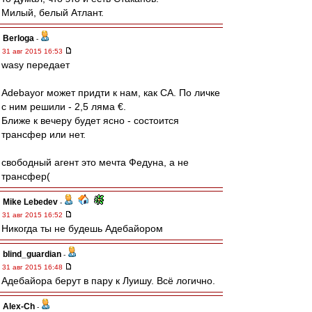
Милый, белый Атлант.
Berloga
-
31 авг 2015 16:53
wasy передает
Adebayor может придти к нам, как СА. По личке
с ним решили - 2,5 ляма €.
Ближе к вечеру будет ясно - состоится
трансфер или нет.
свободный агент это мечта Федуна, а не
трансфер(
Mike Lebedev
-
31 авг 2015 16:52
Никогда ты не будешь Адебайором
blind_guardian
-
31 авг 2015 16:48
Адебайора берут в пару к Луишу. Всё логично.
Alex-Ch
-