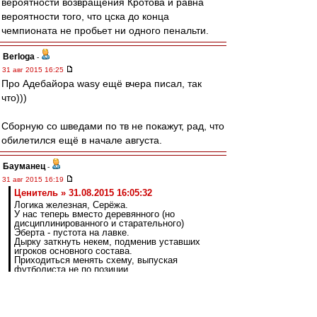
вероятности возвращения Кротова и равна
вероятности того, что цска до конца
чемпионата не пробьет ни одного пенальти.
Berloga
-
31 авг 2015 16:25
Про Адебайора wasy ещё вчера писал, так
что)))
Сборную со шведами по тв не покажут, рад, что
обилетился ещё в начале августа.
Бауманец
-
31 авг 2015 16:19
Ценитель » 31.08.2015 16:05:32
Логика железная, Серёжа.
У нас теперь вместо деревянного (но
дисциплинированного и старательного)
Эберта - пустота на лавке.
Дырку заткнуть некем, подменив уставших
игроков основного состава.
Приходиться менять схему, выпуская
футболиста не по позиции.
Давай конкретно, исходя из прошедших
матчей.