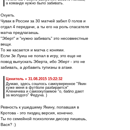
а команде нужно было забивать.
Охуеть.
Чувак в России за 30 матчей забил 0 голов и
отдал 4 передачи, а ты его на роль спасателя
матча предлагаешь.
"Эберт" и "нужно забивать" это несовместные
вещи.
То же касается и матча с конями.
Если Зе Луиш не попал в игру, это еще не
повод выпускать Эберта, ибо Эберт - это не
забивать, а добавить тупизны в атаке.
Ценитель » 31.08.2015 15:22:32
Думаю, здесь сошлось самоуверенное "Якин
хуже меня в футболе разбирается"
Аленичева и самоокупаемое "о, бабло дают
за молодого" Федуна. )
Ревность к ушедшему Якину, попавшая в
Кротова - это пиздец версия, конечно.
Ты по семейной психологии диссер пишешь,
Вася? :)