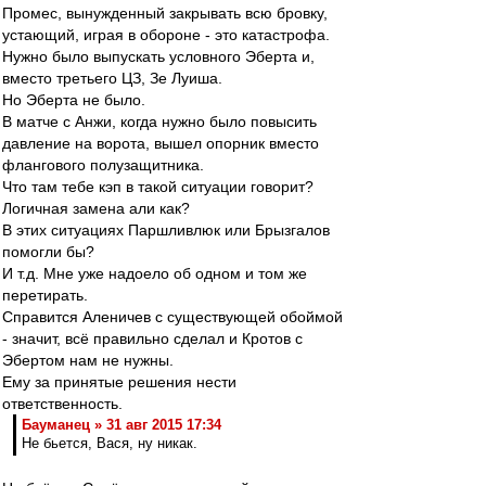
Промес, вынужденный закрывать всю бровку,
устающий, играя в обороне - это катастрофа.
Нужно было выпускать условного Эберта и,
вместо третьего ЦЗ, Зе Луиша.
Но Эберта не было.
В матче с Анжи, когда нужно было повысить
давление на ворота, вышел опорник вместо
флангового полузащитника.
Что там тебе кэп в такой ситуации говорит?
Логичная замена али как?
В этих ситуациях Паршливлюк или Брызгалов
помогли бы?
И т.д. Мне уже надоело об одном и том же
перетирать.
Справится Аленичев с существующей обоймой
- значит, всё правильно сделал и Кротов с
Эбертом нам не нужны.
Ему за принятые решения нести
ответственность.
Бауманец » 31 авг 2015 17:34
Не бьется, Вася, ну никак.