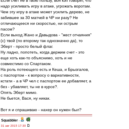
Если счет не в твою пользу, вон кэп говорит, что
надо усиливать игру в атаке, угрожать воротам.
Чем эту игру в атаке может усилить дерево, не
забившее за 30 матчей в ЧР ни разу? Не
отличающееся ни скоростью, ни острым
пасом?
Если выход Жано и Давыдова - "жест отчаяния"
(с) твой (по второму так однозначно да), то
Эберт - просто белый флаг.
Ну ладно, попотеть, когда держим счет - это
еще хоть как-то объяснимо, хоть и не
совместимо со Спартаком.
На роль потеющего есть и Кеша, и Брызгалов,
с паспортом - к вопросу о вариативности,
кстати - а в ЧР чел с паспортом ее добавляет, а
без - убавляет, ты не в курсе?.
Опять Эберт мимо.
Не бьется, Вася, ну никак.
Вот я и спрашиваю - нахер он нужен был?
Squabbler
-
31 авг 2015 17:30