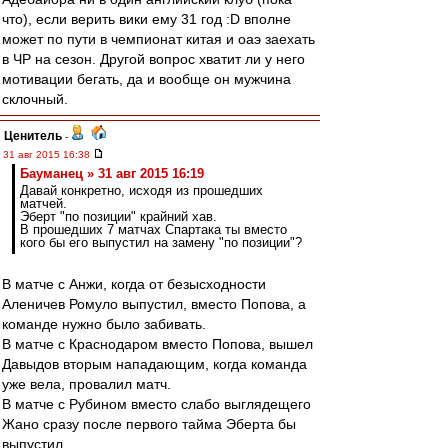
что), если верить вики ему 31 год :D вполне
может по пути в чемпионат китая и оаэ заехать
в ЧР на сезон. Другой вопрос хватит ли у него
мотивации бегать, да и вообще он мужчина
склочный.
Ценитель
-
31 авг 2015 16:38
Бауманец » 31 авг 2015 16:19
Давай конкретно, исходя из прошедших
матчей.
Эберт "по позиции" крайний хав.
В прошедших 7 матчах Спартака ты вместо
кого бы его выпустил на замену "по позиции"?
В матче с Анжи, когда от безысходности
Аленичев Ромуло выпустил, вместо Попова, а
команде нужно было забивать.
В матче с Краснодаром вместо Попова, вышел
Давыдов вторым нападающим, когда команда
уже вела, провалил матч.
В матче с Рубином вместо слабо выглядещего
Жано сразу после первого тайма Эберта бы
выпустил.