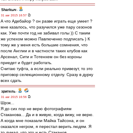
Sharkыч
-
31 авг 2015 16:57
А что Адебайор ? он разве играть еще умеет ?
мне казалось, что разучился уже пару сезонов
как. Уже почти год не забивал голы )) С таким
же успехом можно Павлюченко подписать ) К
тому же у меня есть большие сомнения, что
после Англии и в частности таких клубов как
Арсенал, Сити и Тотенхем он без короны
приедет и будет работать.
Считаю туфта, а если реально привезут, то это
приговор селекционному отделу. Сразу в дурку
всех сдать.
зpитель
-
31 авг 2015 16:56
Шрэк...
Я до сих пор не верю фотографиям
Стаканова... Да и в живую, когда вижу, не верю.
А когда мне показали Майка Тайсона, и он
оказался негром, я перестал верить людям. Я
то думал, что это и есть Стаканов.