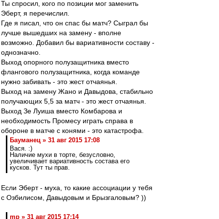
Ты спросил, кого по позиции мог заменить
Эберт, я перечислил.
Где я писал, что он спас бы матч? Сыграл бы
лучше вышедших на замену - вполне
возможно. Добавил бы вариативности составу -
однозначно.
Выход опорного полузащитника вместо
флангового полузащитника, когда команде
нужно забивать - это жест отчаянья.
Выход на замену Жано и Давыдова, стабильно
получающих 5,5 за матч - это жест отчаянья.
Выход Зе Луиша вместо Комбарова и
необходимость Промесу играть справа в
обороне в матче с конями - это катастрофа.
Бауманец » 31 авг 2015 17:08
Вася. :)
Наличие мухи в торте, безусловно,
увеличивает вариативность состава его
кусков. Тут ты прав.
Если Эберт - муха, то какие ассоциации у тебя
с Озбилисом, Давыдовым и Брызгаловым? ))
mp » 31 авг 2015 17:14