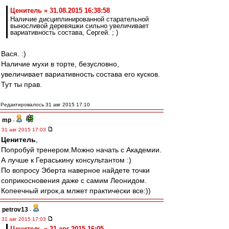
Ценитель » 31.08.2015 16:38:58
Наличие дисциплинированной старательной
выносливой деревяшки сильно увеличивает
вариативность состава, Сергей. ; )
Вася. :)
Наличие мухи в торте, безусловно,
увеличивает вариативность состава его кусков.
Тут ты прав.
Редактировалось 31 авг 2015 17:10
mp
-
31 авг 2015 17:03
Ценитель
,
Попробуй тренером.Можно начать с Академии.
А лучше к Гераськину консультантом :)
По вопросу Эберта наверное найдете точки
соприкосновения даже с самим Леонидом.
Копеечный игрок,а млжет практически все:))
petrov13
-
31 авг 2015 17:03
Ценитель » 31 авг 2015 16:05