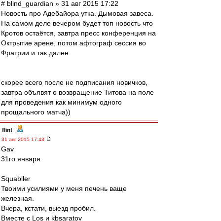
# blind_guardian » 31 авг 2015 17:22
Новость про Адебайора утка. Дымовая завеса.
На самом деле вечером будет топ новость что
Кротов остаётся, завтра пресс конференция на
Октрытие арене, потом афтограф сессия во
Фратрии и так далее.
скорее всего после не подписания новичков,
завтра объявят о возвращение Титова на поле
для проведения как минимум одного
прощального матча))
flint
-
31 авг 2015 17:43
Gav
31го января
Squabller
Твоими усилиями у меня печень ваще
железная.
Вчера, кстати, выезд пробил.
Вместе с Los и kbsaratov