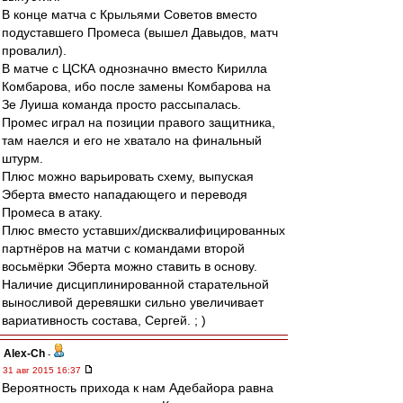
В конце матча с Крыльями Советов вместо
подуставшего Промеса (вышел Давыдов, матч
провалил).
В матче с ЦСКА однозначно вместо Кирилла
Комбарова, ибо после замены Комбарова на
Зе Луиша команда просто рассыпалась.
Промес играл на позиции правого защитника,
там наелся и его не хватало на финальный
штурм.
Плюс можно варьировать схему, выпуская
Эберта вместо нападающего и переводя
Промеса в атаку.
Плюс вместо уставших/дисквалифицированных
партнёров на матчи с командами второй
восьмёрки Эберта можно ставить в основу.
Наличие дисциплинированной старательной
выносливой деревяшки сильно увеличивает
вариативность состава, Сергей. ; )
Alex-Ch
-
31 авг 2015 16:37
Вероятность прихода к нам Адебайора равна