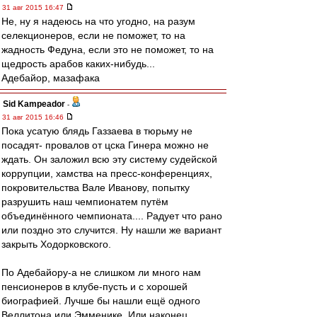
31 авг 2015 16:47
Не, ну я надеюсь на что угодно, на разум
селекционеров, если не поможет, то на
жадность Федуна, если это не поможет, то на
щедрость арабов каких-нибудь...
Адебайор, мазафака
Sid Kampeador
-
31 авг 2015 16:46
Пока усатую блядь Газзаева в тюрьму не
посадят- провалов от цска Гинера можно не
ждать. Он заложил всю эту систему судейской
коррупции, хамства на пресс-конференциях,
покровительства Вале Иванову, попытку
разрушить наш чемпионатем путём
объединённого чемпионата.... Радует что рано
или поздно это случится. Ну нашли же вариант
закрыть Ходорковского.
По Адебайору-а не слишком ли много нам
пенсионеров в клубе-пусть и с хорошей
биографией. Лучше бы нашли ещё одного
Веллитона или Эмменике. Или наконец