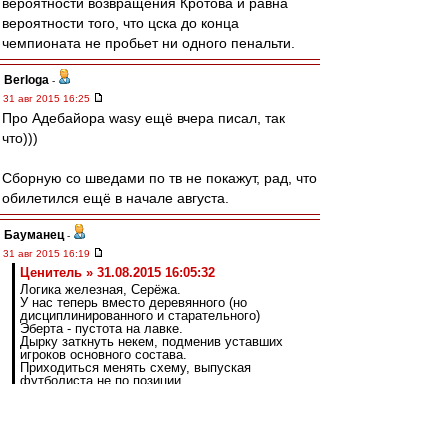
вероятности возвращения Кротова и равна
вероятности того, что цска до конца
чемпионата не пробьет ни одного пенальти.
Berloga
-
31 авг 2015 16:25
Про Адебайора wasy ещё вчера писал, так
что)))
Сборную со шведами по тв не покажут, рад, что
обилетился ещё в начале августа.
Бауманец
-
31 авг 2015 16:19
Ценитель » 31.08.2015 16:05:32
Логика железная, Серёжа.
У нас теперь вместо деревянного (но
дисциплинированного и старательного)
Эберта - пустота на лавке.
Дырку заткнуть некем, подменив уставших
игроков основного состава.
Приходиться менять схему, выпуская
футболиста не по позиции.
Давай конкретно, исходя из прошедших
матчей.