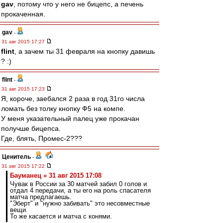
gav
, потому что у него не бицепс, а печень
прокаченная.
gav
-
31 авг 2015 17:27
flint
, а зачем ты 31 февраля на кнопку давишь
? :)
flint
-
31 авг 2015 17:23
Я, короче, заебался 2 раза в год 31го числа
ломать без толку кнопку Ф5 на компе.
У меня указательный палец уже прокачан
получше бицепса.
Где, блять, Промес-2???
Ценитель
-
31 авг 2015 17:22
Бауманец » 31 авг 2015 17:08
Чувак в России за 30 матчей забил 0 голов и
отдал 4 передачи, а ты его на роль спасателя
матча предлагаешь.
"Эберт" и "нужно забивать" это несовместные
вещи.
То же касается и матча с конями.