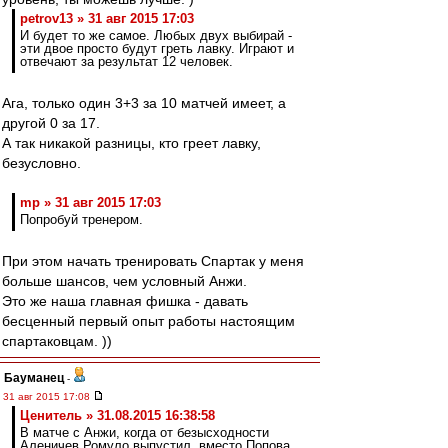
petrov13 » 31 авг 2015 17:03
И будет то же самое. Любых двух выбирай -
эти двое просто будут греть лавку. Играют и
отвечают за результат 12 человек.
Ага, только один 3+3 за 10 матчей имеет, а
другой 0 за 17.
А так никакой разницы, кто греет лавку,
безусловно.
mp » 31 авг 2015 17:03
Попробуй тренером.
При этом начать тренировать Спартак у меня
больше шансов, чем условный Анжи.
Это же наша главная фишка - давать
бесценный первый опыт работы настоящим
спартаковцам. ))
Бауманец
-
31 авг 2015 17:08
Ценитель » 31.08.2015 16:38:58
В матче с Анжи, когда от безысходности
Аленичев Ромуло выпустил, вместо Попова,