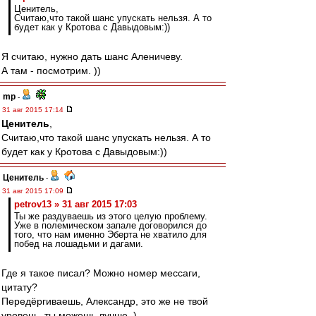
Ценитель,
Считаю,что такой шанс упускать нельзя. А то
будет как у Кротова с Давыдовым:))
Я считаю, нужно дать шанс Аленичеву.
А там - посмотрим. ))
mp
-
31 авг 2015 17:14
Ценитель
,
Считаю,что такой шанс упускать нельзя. А то
будет как у Кротова с Давыдовым:))
Ценитель
-
31 авг 2015 17:09
petrov13 » 31 авг 2015 17:03
Ты же раздуваешь из этого целую проблему.
Уже в полемическом запале договорился до
того, что нам именно Эберта не хватило для
побед на лошадьми и дагами.
Где я такое писал? Можно номер мессаги,
цитату?
Передёргиваешь, Александр, это же не твой
уровень, ты можешь лучше. )