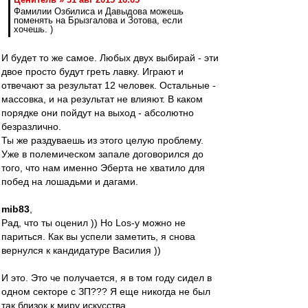
Фамилии Озбилиса и Давыдова можешь
поменять на Брызгалова и Зотова, если
хочешь. )
И будет то же самое. Любых двух выбирай - эти
двое просто будут греть лавку. Играют и
отвечают за результат 12 человек. Остальные -
массовка, и на результат не влияют. В каком
порядке они пойдут на выход - абсолютно
безразлично.
Ты же раздуваешь из этого целую проблему.
Уже в полемическом запале договорился до
того, что нам именно Эберта не хватило для
побед на лошадьми и дагами.
mib83
,
Рад, что ты оценил )) Но Los-у можно не
париться. Как вы успели заметить, я снова
вернулся к кандидатуре Василия ))
И это. Это че получается, я в том году сидел в
одном секторе с ЗП??? Я еще никогда не был
так близок к миру искусства...