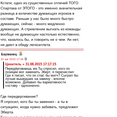
Кстати, одно из существенных отличий ТОГО
Спартака от ЭТОГО - это именно значительная
разница в количестве думающих игроков в
составе. Раньше у нас было много быстро
думающих, сейчас - много медленно
думающих. А стремление выгнать из команды
вообще не думающих настолько естественно,
что, казалось бы, и говорить не о чем. Ан нет,
не дают в обиду легкоатлета.
Бауманец
-
31 авг 2015 17:34
Ценитель » 31.08.2015 17:17:15
Передёргиваешь же.Ты спросил, кого по
позиции мог заменить Эберт, я перечислил.
Где я писал, что он спас бы матч? Сыграл бы
лучше вышедших на замену - вполне
возможно. Добавил бы вариативности
составу - однозначно.
Где передергивание?
Я спросил, кого бы ты заменил - а ты в
ситуациях, когда нужно забивать, предложил
Эберта.