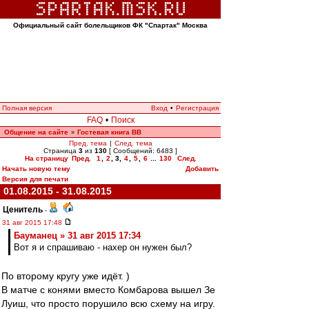
Официальный сайт болельщиков ФК "Спартак" Москва
Полная версия
Вход
•
Регистрация
FAQ
•
Поиск
Общение на сайте
Гостевая книга ВВ
»
Пред. тема
|
След. тема
Страница
3
из
130
[ Сообщений: 6483 ]
На страницу
Пред.
1
,
2
,
3
,
4
,
5
,
6
...
130
След.
Начать новую тему
Добавить
Версия для печати
01.08.2015 - 31.08.2015
Ценитель
-
31 авг 2015 17:48
Бауманец » 31 авг 2015 17:34
Вот я и спрашиваю - нахер он нужен был?
По второму кругу уже идёт. )
В матче с конями вместо Комбарова вышел Зе
Луиш, что просто порушило всю схему на игру.