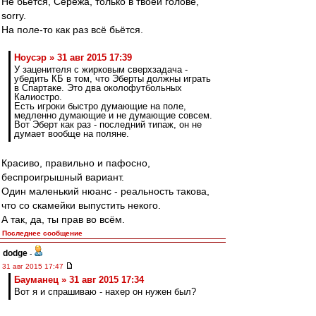
Не бьётся, Серёжа, только в твоей голове,
sorry.
На поле-то как раз всё бьётся.
Ноусэр » 31 авг 2015 17:39
У заценителя с жирковым сверхзадача -
убедить КБ в том, что Эберты должны играть
в Спартаке. Это два околофутбольных
Калиостро.
Есть игроки быстро думающие на поле,
медленно думающие и не думающие совсем.
Вот Эберт как раз - последний типаж, он не
думает вообще на поляне.
Красиво, правильно и пафосно,
беспроигрышный вариант.
Один маленький нюанс - реальность такова,
что со скамейки выпустить некого.
А так, да, ты прав во всём.
Последнее сообщение
dodge
-
31 авг 2015 17:47
Бауманец » 31 авг 2015 17:34
Вот я и спрашиваю - нахер он нужен был?