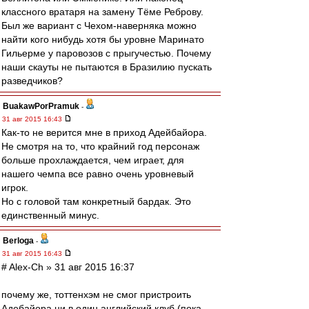
классного вратаря на замену Тёме Реброву.
Был же вариант с Чехом-наверняка можно
найти кого нибудь хотя бы уровне Маринато
Гильерме у паровозов с прыгучестью. Почему
наши скауты не пытаются в Бразилию пускать
разведчиков?
BuakawPorPramuk
-
31 авг 2015 16:43
Как-то не верится мне в приход Адейбайора.
Не смотря на то, что крайний год персонаж
больше прохлаждается, чем играет, для
нашего чемпа все равно очень уровневый
игрок.
Но с головой там конкретный бардак. Это
единственный минус.
Berloga
-
31 авг 2015 16:43
# Alex-Ch » 31 авг 2015 16:37
почему же, тоттенхэм не смог пристроить
Адебайора ни в один английский клуб (пока