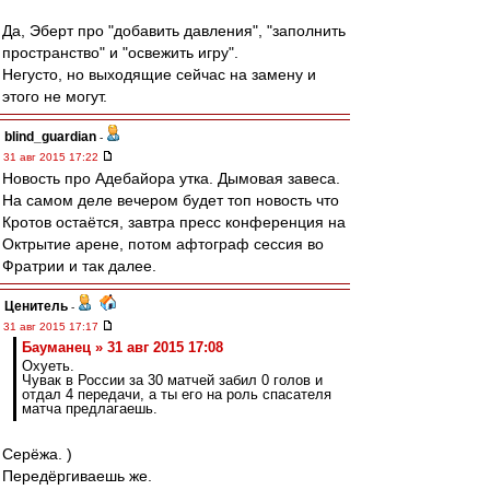
Да, Эберт про "добавить давления", "заполнить
пространство" и "освежить игру".
Негусто, но выходящие сейчас на замену и
этого не могут.
blind_guardian
-
31 авг 2015 17:22
Новость про Адебайора утка. Дымовая завеса.
На самом деле вечером будет топ новость что
Кротов остаётся, завтра пресс конференция на
Октрытие арене, потом афтограф сессия во
Фратрии и так далее.
Ценитель
-
31 авг 2015 17:17
Бауманец » 31 авг 2015 17:08
Охуеть.
Чувак в России за 30 матчей забил 0 голов и
отдал 4 передачи, а ты его на роль спасателя
матча предлагаешь.
Серёжа. )
Передёргиваешь же.