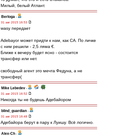
Милый, белый Атлант.
Berloga
-
31 авг 2015 16:53
wasy передает
Adebayor может придти к нам, как СА. По личке
с ним решили - 2,5 ляма €.
Ближе к вечеру будет ясно - состоится
трансфер или нет.
свободный агент это мечта Федуна, а не
трансфер(
Mike Lebedev
-
31 авг 2015 16:52
Никогда ты не будешь Адебайором
blind_guardian
-
31 авг 2015 16:48
Адебайора берут в пару к Луишу. Всё логично.
Alex-Ch
-