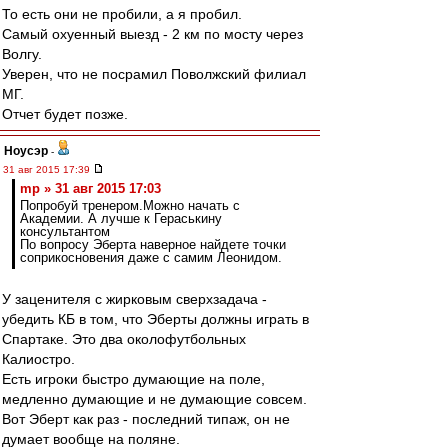
То есть они не пробили, а я пробил.
Самый охуенный выезд - 2 км по мосту через
Волгу.
Уверен, что не посрамил Поволжский филиал
МГ.
Отчет будет позже.
Ноусэр
-
31 авг 2015 17:39
mp » 31 авг 2015 17:03
Попробуй тренером.Можно начать с
Академии. А лучше к Гераськину
консультантом
По вопросу Эберта наверное найдете точки
соприкосновения даже с самим Леонидом.
У заценителя с жирковым сверхзадача -
убедить КБ в том, что Эберты должны играть в
Спартаке. Это два околофутбольных
Калиостро.
Есть игроки быстро думающие на поле,
медленно думающие и не думающие совсем.
Вот Эберт как раз - последний типаж, он не
думает вообще на поляне.