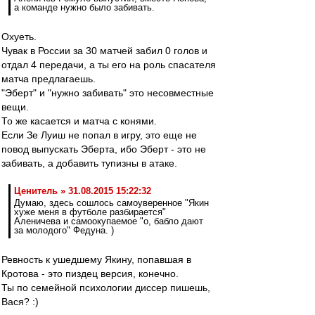
а команде нужно было забивать.
Охуеть.
Чувак в России за 30 матчей забил 0 голов и
отдал 4 передачи, а ты его на роль спасателя
матча предлагаешь.
"Эберт" и "нужно забивать" это несовместные
вещи.
То же касается и матча с конями.
Если Зе Луиш не попал в игру, это еще не
повод выпускать Эберта, ибо Эберт - это не
забивать, а добавить тупизны в атаке.
Ценитель » 31.08.2015 15:22:32
Думаю, здесь сошлось самоуверенное "Якин
хуже меня в футболе разбирается"
Аленичева и самоокупаемое "о, бабло дают
за молодого" Федуна. )
Ревность к ушедшему Якину, попавшая в
Кротова - это пиздец версия, конечно.
Ты по семейной психологии диссер пишешь,
Вася? :)