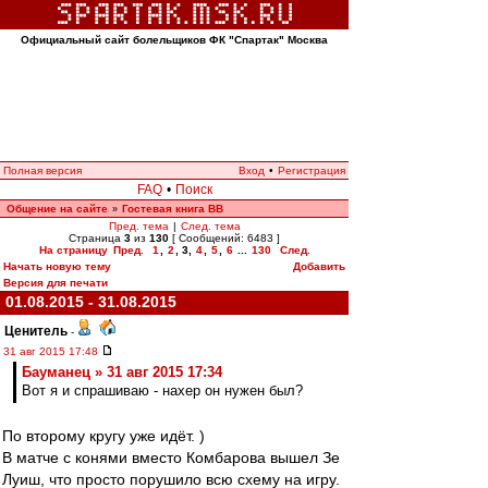
Официальный сайт болельщиков ФК "Спартак" Москва
Полная версия
Вход
•
Регистрация
FAQ
•
Поиск
Общение на сайте
Гостевая книга ВВ
»
Пред. тема
|
След. тема
Страница
3
из
130
[ Сообщений: 6483 ]
На страницу
Пред.
1
,
2
,
3
,
4
,
5
,
6
...
130
След.
Начать новую тему
Добавить
Версия для печати
01.08.2015 - 31.08.2015
Ценитель
-
31 авг 2015 17:48
Бауманец » 31 авг 2015 17:34
Вот я и спрашиваю - нахер он нужен был?
По второму кругу уже идёт. )
В матче с конями вместо Комбарова вышел Зе
Луиш, что просто порушило всю схему на игру.