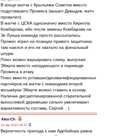
В конце матча с Крыльями Советов вместо
подуставшего Промеса (вышел Давыдов, матч
провалил).
В матче с ЦСКА однозначно вместо Кирилла
Комбарова, ибо после замены Комбарова на
Зе Луиша команда просто рассыпалась.
Промес играл на позиции правого защитника,
там наелся и его не хватало на финальный
штурм.
Плюс можно варьировать схему, выпуская
Эберта вместо нападающего и переводя
Промеса в атаку.
Плюс вместо уставших/дисквалифицированных
партнёров на матчи с командами второй
восьмёрки Эберта можно ставить в основу.
Наличие дисциплинированной старательной
выносливой деревяшки сильно увеличивает
вариативность состава, Сергей. ; )
Alex-Ch
-
31 авг 2015 16:37
Вероятность прихода к нам Адебайора равна