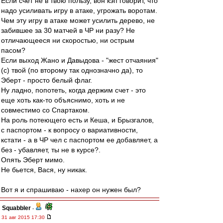
Если счет не в твою пользу, вон кэп говорит, что
надо усиливать игру в атаке, угрожать воротам.
Чем эту игру в атаке может усилить дерево, не
забившее за 30 матчей в ЧР ни разу? Не
отличающееся ни скоростью, ни острым
пасом?
Если выход Жано и Давыдова - "жест отчаяния"
(с) твой (по второму так однозначно да), то
Эберт - просто белый флаг.
Ну ладно, попотеть, когда держим счет - это
еще хоть как-то объяснимо, хоть и не
совместимо со Спартаком.
На роль потеющего есть и Кеша, и Брызгалов,
с паспортом - к вопросу о вариативности,
кстати - а в ЧР чел с паспортом ее добавляет, а
без - убавляет, ты не в курсе?.
Опять Эберт мимо.
Не бьется, Вася, ну никак.
Вот я и спрашиваю - нахер он нужен был?
Squabbler
-
31 авг 2015 17:30