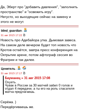
Да, Эберт про "добавить давления", "заполнить
пространство" и "освежить игру".
Негусто, но выходящие сейчас на замену и
этого не могут.
blind_guardian
-
31 авг 2015 17:22
Новость про Адебайора утка. Дымовая завеса.
На самом деле вечером будет топ новость что
Кротов остаётся, завтра пресс конференция на
Октрытие арене, потом афтограф сессия во
Фратрии и так далее.
Ценитель
-
31 авг 2015 17:17
Бауманец » 31 авг 2015 17:08
Охуеть.
Чувак в России за 30 матчей забил 0 голов и
отдал 4 передачи, а ты его на роль спасателя
матча предлагаешь.
Серёжа. )
Передёргиваешь же.