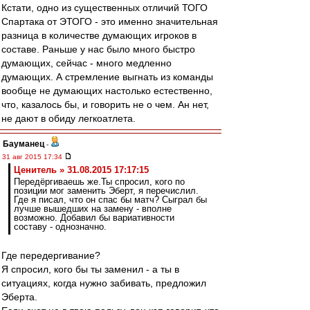
Кстати, одно из существенных отличий ТОГО
Спартака от ЭТОГО - это именно значительная
разница в количестве думающих игроков в
составе. Раньше у нас было много быстро
думающих, сейчас - много медленно
думающих. А стремление выгнать из команды
вообще не думающих настолько естественно,
что, казалось бы, и говорить не о чем. Ан нет,
не дают в обиду легкоатлета.
Бауманец
-
31 авг 2015 17:34
Ценитель » 31.08.2015 17:17:15
Передёргиваешь же.Ты спросил, кого по
позиции мог заменить Эберт, я перечислил.
Где я писал, что он спас бы матч? Сыграл бы
лучше вышедших на замену - вполне
возможно. Добавил бы вариативности
составу - однозначно.
Где передергивание?
Я спросил, кого бы ты заменил - а ты в
ситуациях, когда нужно забивать, предложил
Эберта.