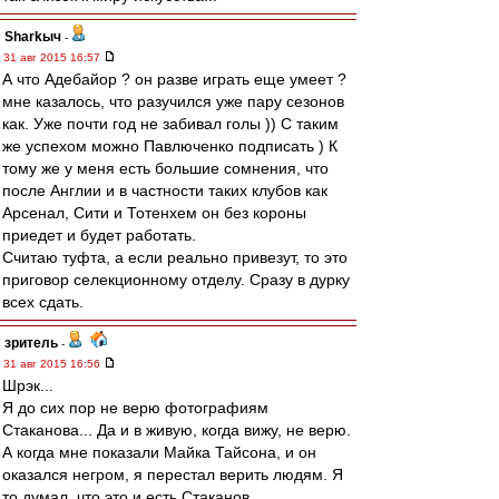
Sharkыч
-
31 авг 2015 16:57
А что Адебайор ? он разве играть еще умеет ?
мне казалось, что разучился уже пару сезонов
как. Уже почти год не забивал голы )) С таким
же успехом можно Павлюченко подписать ) К
тому же у меня есть большие сомнения, что
после Англии и в частности таких клубов как
Арсенал, Сити и Тотенхем он без короны
приедет и будет работать.
Считаю туфта, а если реально привезут, то это
приговор селекционному отделу. Сразу в дурку
всех сдать.
зpитель
-
31 авг 2015 16:56
Шрэк...
Я до сих пор не верю фотографиям
Стаканова... Да и в живую, когда вижу, не верю.
А когда мне показали Майка Тайсона, и он
оказался негром, я перестал верить людям. Я
то думал, что это и есть Стаканов.