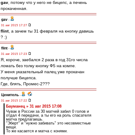
gav
, потому что у него не бицепс, а печень
прокаченная.
gav
-
31 авг 2015 17:27
flint
, а зачем ты 31 февраля на кнопку давишь
? :)
flint
-
31 авг 2015 17:23
Я, короче, заебался 2 раза в год 31го числа
ломать без толку кнопку Ф5 на компе.
У меня указательный палец уже прокачан
получше бицепса.
Где, блять, Промес-2???
Ценитель
-
31 авг 2015 17:22
Бауманец » 31 авг 2015 17:08
Чувак в России за 30 матчей забил 0 голов и
отдал 4 передачи, а ты его на роль спасателя
матча предлагаешь.
"Эберт" и "нужно забивать" это несовместные
вещи.
То же касается и матча с конями.