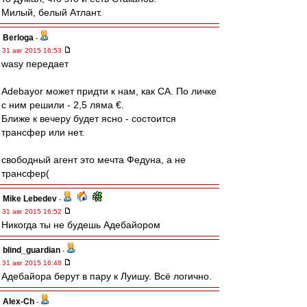
Милый, белый Атлант.
Berloga
-
31 авг 2015 16:53
wasy передает
Adebayor может придти к нам, как СА. По личке
с ним решили - 2,5 ляма €.
Ближе к вечеру будет ясно - состоится
трансфер или нет.
свободный агент это мечта Федуна, а не
трансфер(
Mike Lebedev
-
31 авг 2015 16:52
Никогда ты не будешь Адебайором
blind_guardian
-
31 авг 2015 16:48
Адебайора берут в пару к Луишу. Всё логично.
Alex-Ch
-