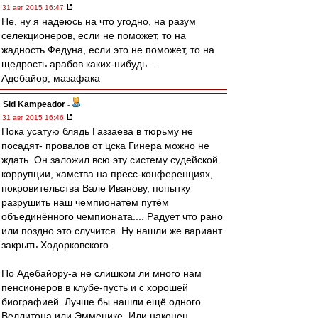
31 авг 2015 16:47
Не, ну я надеюсь на что угодно, на разум
селекционеров, если не поможет, то на
жадность Федуна, если это не поможет, то на
щедрость арабов каких-нибудь...
Адебайор, мазафака
Sid Kampeador
-
31 авг 2015 16:46
Пока усатую блядь Газзаева в тюрьму не
посадят- провалов от цска Гинера можно не
ждать. Он заложил всю эту систему судейской
коррупции, хамства на пресс-конференциях,
покровительства Вале Иванову, попытку
разрушить наш чемпионатем путём
объединённого чемпионата.... Радует что рано
или поздно это случится. Ну нашли же вариант
закрыть Ходорковского.
По Адебайору-а не слишком ли много нам
пенсионеров в клубе-пусть и с хорошей
биографией. Лучше бы нашли ещё одного
Веллитона или Эмменике. Или наконец