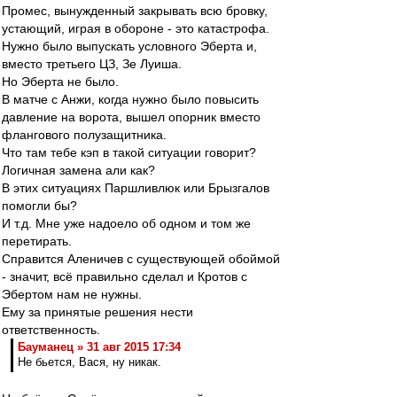
Промес, вынужденный закрывать всю бровку,
устающий, играя в обороне - это катастрофа.
Нужно было выпускать условного Эберта и,
вместо третьего ЦЗ, Зе Луиша.
Но Эберта не было.
В матче с Анжи, когда нужно было повысить
давление на ворота, вышел опорник вместо
флангового полузащитника.
Что там тебе кэп в такой ситуации говорит?
Логичная замена али как?
В этих ситуациях Паршливлюк или Брызгалов
помогли бы?
И т.д. Мне уже надоело об одном и том же
перетирать.
Справится Аленичев с существующей обоймой
- значит, всё правильно сделал и Кротов с
Эбертом нам не нужны.
Ему за принятые решения нести
ответственность.
Бауманец » 31 авг 2015 17:34
Не бьется, Вася, ну никак.