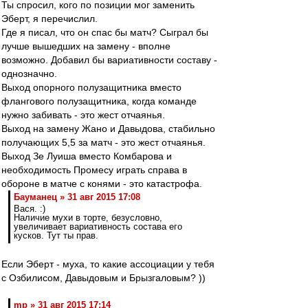
Ты спросил, кого по позиции мог заменить
Эберт, я перечислил.
Где я писал, что он спас бы матч? Сыграл бы
лучше вышедших на замену - вполне
возможно. Добавил бы вариативности составу -
однозначно.
Выход опорного полузащитника вместо
флангового полузащитника, когда команде
нужно забивать - это жест отчаянья.
Выход на замену Жано и Давыдова, стабильно
получающих 5,5 за матч - это жест отчаянья.
Выход Зе Луиша вместо Комбарова и
необходимость Промесу играть справа в
обороне в матче с конями - это катастрофа.
Бауманец » 31 авг 2015 17:08
Вася. :)
Наличие мухи в торте, безусловно,
увеличивает вариативность состава его
кусков. Тут ты прав.
Если Эберт - муха, то какие ассоциации у тебя
с Озбилисом, Давыдовым и Брызгаловым? ))
mp » 31 авг 2015 17:14