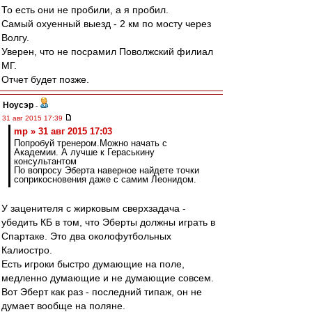
То есть они не пробили, а я пробил.
Самый охуенный выезд - 2 км по мосту через
Волгу.
Уверен, что не посрамил Поволжский филиал
МГ.
Отчет будет позже.
Ноусэр
-
31 авг 2015 17:39
mp » 31 авг 2015 17:03
Попробуй тренером.Можно начать с
Академии. А лучше к Гераськину
консультантом
По вопросу Эберта наверное найдете точки
соприкосновения даже с самим Леонидом.
У заценителя с жирковым сверхзадача -
убедить КБ в том, что Эберты должны играть в
Спартаке. Это два околофутбольных
Калиостро.
Есть игроки быстро думающие на поле,
медленно думающие и не думающие совсем.
Вот Эберт как раз - последний типаж, он не
думает вообще на поляне.