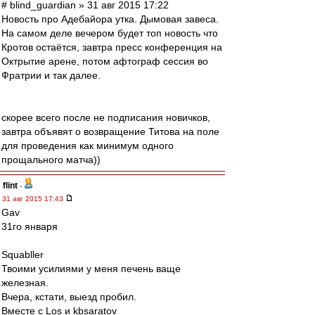
# blind_guardian » 31 авг 2015 17:22
Новость про Адебайора утка. Дымовая завеса.
На самом деле вечером будет топ новость что
Кротов остаётся, завтра пресс конференция на
Октрытие арене, потом афтограф сессия во
Фратрии и так далее.
скорее всего после не подписания новичков,
завтра объявят о возвращение Титова на поле
для проведения как минимум одного
прощального матча))
flint
-
31 авг 2015 17:43
Gav
31го января
Squabller
Твоими усилиями у меня печень ваще
железная.
Вчера, кстати, выезд пробил.
Вместе с Los и kbsaratov