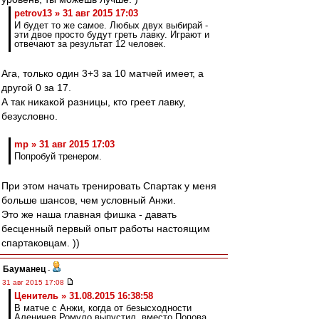
petrov13 » 31 авг 2015 17:03
И будет то же самое. Любых двух выбирай -
эти двое просто будут греть лавку. Играют и
отвечают за результат 12 человек.
Ага, только один 3+3 за 10 матчей имеет, а
другой 0 за 17.
А так никакой разницы, кто греет лавку,
безусловно.
mp » 31 авг 2015 17:03
Попробуй тренером.
При этом начать тренировать Спартак у меня
больше шансов, чем условный Анжи.
Это же наша главная фишка - давать
бесценный первый опыт работы настоящим
спартаковцам. ))
Бауманец
-
31 авг 2015 17:08
Ценитель » 31.08.2015 16:38:58
В матче с Анжи, когда от безысходности
Аленичев Ромуло выпустил, вместо Попова,