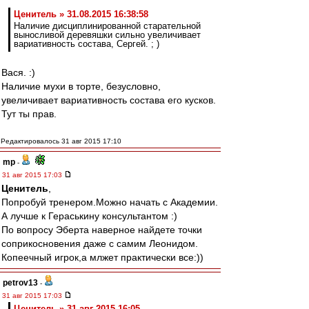
Ценитель » 31.08.2015 16:38:58
Наличие дисциплинированной старательной
выносливой деревяшки сильно увеличивает
вариативность состава, Сергей. ; )
Вася. :)
Наличие мухи в торте, безусловно,
увеличивает вариативность состава его кусков.
Тут ты прав.
Редактировалось 31 авг 2015 17:10
mp
-
31 авг 2015 17:03
Ценитель
,
Попробуй тренером.Можно начать с Академии.
А лучше к Гераськину консультантом :)
По вопросу Эберта наверное найдете точки
соприкосновения даже с самим Леонидом.
Копеечный игрок,а млжет практически все:))
petrov13
-
31 авг 2015 17:03
Ценитель » 31 авг 2015 16:05