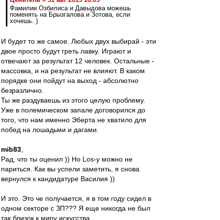
Фамилии Озбилиса и Давыдова можешь
поменять на Брызгалова и Зотова, если
хочешь. )
И будет то же самое. Любых двух выбирай - эти
двое просто будут греть лавку. Играют и
отвечают за результат 12 человек. Остальные -
массовка, и на результат не влияют. В каком
порядке они пойдут на выход - абсолютно
безразлично.
Ты же раздуваешь из этого целую проблему.
Уже в полемическом запале договорился до
того, что нам именно Эберта не хватило для
побед на лошадьми и дагами.
mib83
,
Рад, что ты оценил )) Но Los-у можно не
париться. Как вы успели заметить, я снова
вернулся к кандидатуре Василия ))
И это. Это че получается, я в том году сидел в
одном секторе с ЗП??? Я еще никогда не был
так близок к миру искусства...