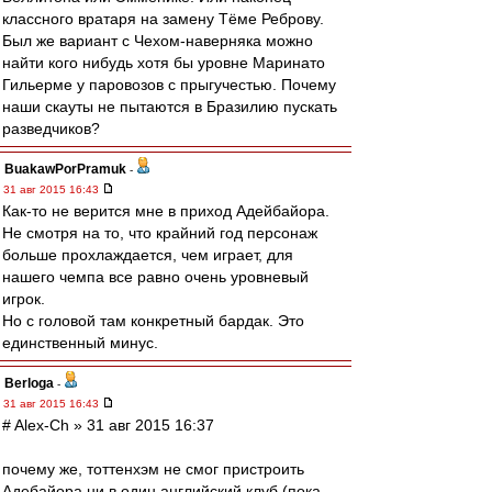
классного вратаря на замену Тёме Реброву.
Был же вариант с Чехом-наверняка можно
найти кого нибудь хотя бы уровне Маринато
Гильерме у паровозов с прыгучестью. Почему
наши скауты не пытаются в Бразилию пускать
разведчиков?
BuakawPorPramuk
-
31 авг 2015 16:43
Как-то не верится мне в приход Адейбайора.
Не смотря на то, что крайний год персонаж
больше прохлаждается, чем играет, для
нашего чемпа все равно очень уровневый
игрок.
Но с головой там конкретный бардак. Это
единственный минус.
Berloga
-
31 авг 2015 16:43
# Alex-Ch » 31 авг 2015 16:37
почему же, тоттенхэм не смог пристроить
Адебайора ни в один английский клуб (пока