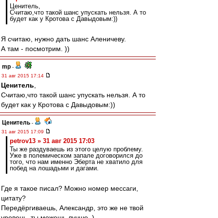
Ценитель,
Считаю,что такой шанс упускать нельзя. А то
будет как у Кротова с Давыдовым:))
Я считаю, нужно дать шанс Аленичеву.
А там - посмотрим. ))
mp
-
31 авг 2015 17:14
Ценитель
,
Считаю,что такой шанс упускать нельзя. А то
будет как у Кротова с Давыдовым:))
Ценитель
-
31 авг 2015 17:09
petrov13 » 31 авг 2015 17:03
Ты же раздуваешь из этого целую проблему.
Уже в полемическом запале договорился до
того, что нам именно Эберта не хватило для
побед на лошадьми и дагами.
Где я такое писал? Можно номер мессаги,
цитату?
Передёргиваешь, Александр, это же не твой
уровень, ты можешь лучше. )