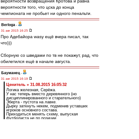
вероятности возвращения Кротова и равна
вероятности того, что цска до конца
чемпионата не пробьет ни одного пенальти.
Berloga
-
31 авг 2015 16:25
Про Адебайора wasy ещё вчера писал, так
что)))
Сборную со шведами по тв не покажут, рад, что
обилетился ещё в начале августа.
Бауманец
-
31 авг 2015 16:19
Ценитель » 31.08.2015 16:05:32
Логика железная, Серёжа.
У нас теперь вместо деревянного (но
дисциплинированного и старательного)
Эберта - пустота на лавке.
Дырку заткнуть некем, подменив уставших
игроков основного состава.
Приходиться менять схему, выпуская
футболиста не по позиции.
Давай конкретно, исходя из прошедших
матчей.