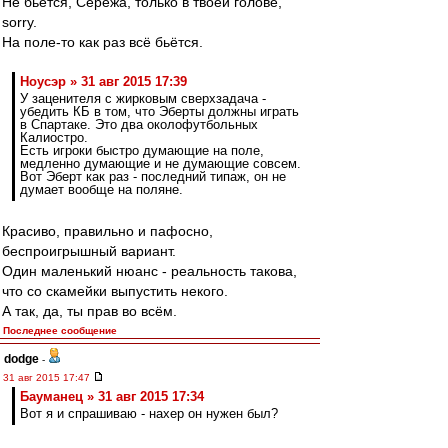
Не бьётся, Серёжа, только в твоей голове,
sorry.
На поле-то как раз всё бьётся.
Ноусэр » 31 авг 2015 17:39
У заценителя с жирковым сверхзадача -
убедить КБ в том, что Эберты должны играть
в Спартаке. Это два околофутбольных
Калиостро.
Есть игроки быстро думающие на поле,
медленно думающие и не думающие совсем.
Вот Эберт как раз - последний типаж, он не
думает вообще на поляне.
Красиво, правильно и пафосно,
беспроигрышный вариант.
Один маленький нюанс - реальность такова,
что со скамейки выпустить некого.
А так, да, ты прав во всём.
Последнее сообщение
dodge
-
31 авг 2015 17:47
Бауманец » 31 авг 2015 17:34
Вот я и спрашиваю - нахер он нужен был?