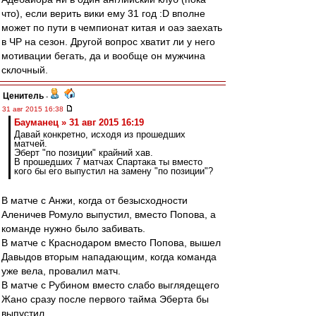
что), если верить вики ему 31 год :D вполне
может по пути в чемпионат китая и оаэ заехать
в ЧР на сезон. Другой вопрос хватит ли у него
мотивации бегать, да и вообще он мужчина
склочный.
Ценитель
-
31 авг 2015 16:38
Бауманец » 31 авг 2015 16:19
Давай конкретно, исходя из прошедших
матчей.
Эберт "по позиции" крайний хав.
В прошедших 7 матчах Спартака ты вместо
кого бы его выпустил на замену "по позиции"?
В матче с Анжи, когда от безысходности
Аленичев Ромуло выпустил, вместо Попова, а
команде нужно было забивать.
В матче с Краснодаром вместо Попова, вышел
Давыдов вторым нападающим, когда команда
уже вела, провалил матч.
В матче с Рубином вместо слабо выглядещего
Жано сразу после первого тайма Эберта бы
выпустил.