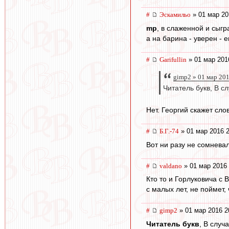
#
Эскамильо
» 01 мар 20
mp
, в слаженной и сыгр
а на барина - уверен - 
#
Garifullin
» 01 мар 201
gimp2 » 01 мар 20
Читатель букв, В с
Нет. Георгий скажет сло
#
Б.Г.-74
» 01 мар 2016 2
Вот ни разу не сомневал
#
valdano
» 01 мар 2016 
Кто то и Горлуковича с
с малых лет, не поймет, 
#
gimp2
» 01 мар 2016 2
Читатель букв
, В случ