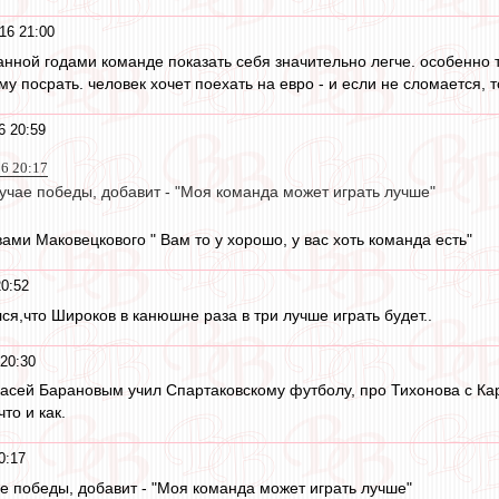
16 21:00
анной годами команде показать себя значительно легче. особенно т
ему посрать. человек хочет поехать на евро - и если не сломается, 
6 20:59
16 20:17
лучае победы, добавит - "Моя команда может играть лучше"
вами Маковецкового " Вам то у хорошо, у вас хоть команда есть"
0:52
ся,что Широков в канюшне раза в три лучше играть будет..
20:30
 Васей Барановым учил Спартаковскому футболу, про Тихонова с К
что и как.
0:17
ае победы, добавит - "Моя команда может играть лучше"