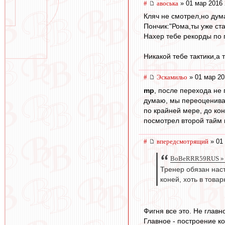
#
авоська
» 01 мар 2016 
Кляч не смотрел,но дум
Пончик:"Рома,ты уже ст
Нахер тебе рекорды по 
Никакой тебе тактики,а 
#
Эскамильо
» 01 мар 20
mp
, после перехода не
думаю, мы переоценива
по крайней мере, до ко
посмотрел второй тайм к
#
впередсмотрящий
» 01 
BoBeRRR59RUS » 0
Тренер обязан наст
коней, хоть в това
Фигня все это. Не главн
Главное - построение к