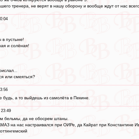
шего тренера, не верят в нашу оборону и вообще ждут от нас всего
0:04
ы в пустыне!
кая и солёная!
ислал...
ься или смеяться?
3:56
е будь, а то выйдешь из самолёта в Пекине.
 23:49
им бельмы, да не обосрем штаны.
МАЗ на нас настраивался при ОИРе, да Кайрат при Константине И
оттингемский