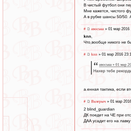
В чистый футбол они пе
Мне кажется, чистого фу
А в рубке шансы 50/50. А
#
авоська
» 01 мар 2016 
knn
,
Что,вообще никого не б
#
knn
» 01 мар 2016 23:
авоська » 01 мар 2
Нахер тебе рекорды
а.енная тактика, если 
#
Валерыч
» 01 мар 2016
2 blind_guardian
ДК поедет на ЧЕ при от
ДАА усадит его на лавку