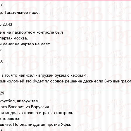
47
ер. Тщательнее надо.
6 23:43
е е на паспортном контроле был
спартак москва.
 денег на чартер не дает
те
35
в то, что написал - вгружай букам с кэфом 4.
минологией это будет плюсовое решение даже если 6-го выиграют
:29
 футбол, чивоуж там.
 ака Бавария vs Боруссия.
ая модель заточена играть в контроль.
и теряются.
защите. Но она пиздатая против Уфы.
в.