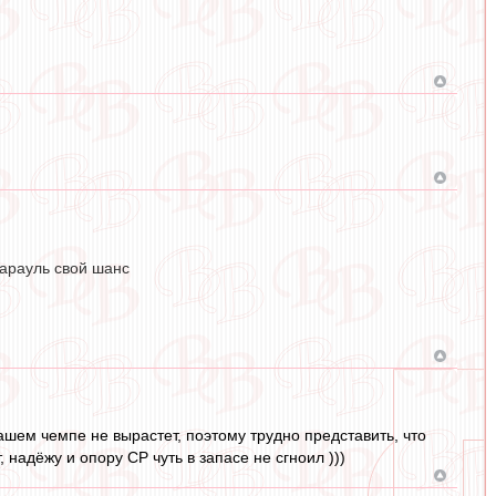
карауль свой шанс
ашем чемпе не вырастет, поэтому трудно представить, что
надёжу и опору СР чуть в запасе не сгноил )))