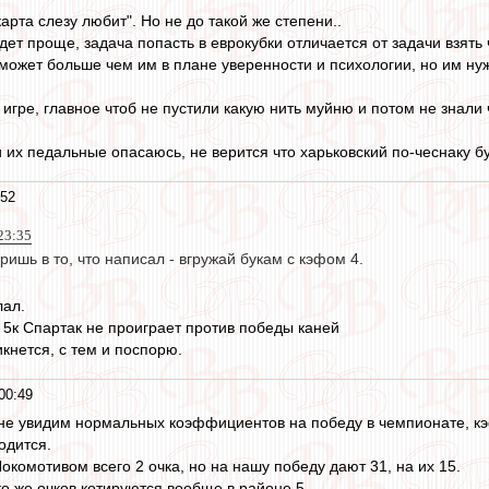
арта слезу любит". Но не до такой же степени..
удет проще, задача попасть в еврокубки отличается от задачи взять
 может больше чем им в плане уверенности и психологии, но им нуж
й игре, главное чтоб не пустили какую нить муйню и потом не знали
и их педальные опасаюсь, не верится что харьковский по-чеснаку бу
:52
23:35
ришь в то, что написал - вгружай букам с кэфом 4.
лал.
ь 5к Спартак не проиграет против победы каней
кнется, с тем и поспорю.
00:49
 не увидим нормальных коэффициентов на победу в чемпионате, кэф
одится.
комотивом всего 2 очка, но на нашу победу дают 31, на их 15.
 же очков котируются вообще в районе 5.