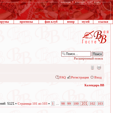
орумы
прогнозы
фан-клуб
юмор
музей
ссылки
Расширенный поиск
FAQ
Регистрация
Вход
Календарь ВВ
101
ний: 5121 •
Страница
101
из
103
•
1
...
98
99
100
102
103