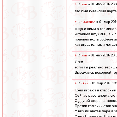
#
knn
» 01 мар 2016 23:
это был китайский чарт
#
Cтаканов
» 01 мар 201
я ща с ними в терминал
китайцев штук 300, я и 
прально нольтрофеич им
как играете, так и летае
#
knn
» 01 мар 2016 23:
Grex
если ты реально веришь 
Выражаясь покерной тер
#
Grex
» 01 мар 2016 23
Кони играют в классный
Сейчас расстановка сил
С другой стороны, конск
Против колючих атак он
У них пиздатая пара в 
У них Ерёменко. Широко