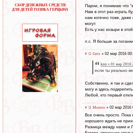
СБОР ДЕНЕЖНЫХ СРЕДСТВ
Парни, я понимаю что "к
ДЛЯ ДЕТЕЙ ТОЛИКА ГЕРЦЫНА
Нам в этот раз играть б
нам когечно тоже, даже
могут.
Есть у нас козыри в это
п.с. Я больше за поганк
#
Grex
» 02 мар 2016 00
knn » 01 мар 2016 
если ты реально ве
Собственно, я так и сде
могу и здесь подкрепит
Любой, кто первый откли
#
Montez
» 02 мар 2016 
Все очень просто. Пока
хорошего ждать не прих
Разница между нами и Ло
Бомжи, имеющие столько