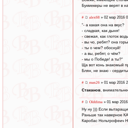
Букмекеры не верят в на
#
alex68
» 02 мар 2016 0
"- а какая она на вкус?
- сладкая, как дыня!
- свежая, как глоток вод
- вы чо, ребят? она горь
- ты о чем? обоснуй!
- а вы, ребят, о чём?
- мы о Победе! а ты?"
Ща вот конь знакомый пр
Блян, не знаю - сердит
#
man26
» 01 мар 2016 2
Cтаканов
, внимательне
#
Olddima
» 01 мар 2016
Ну ну ))) Если вытаращ
Раньше так наверное КА
Каробас Нольтрофеич Н