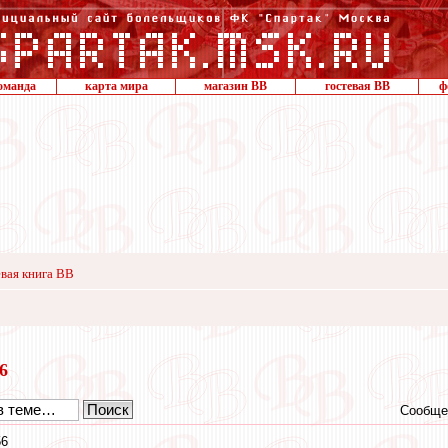
оманда
карта мира
магазин ВВ
гостевая ВВ
ф
вая книга ВВ
16
Сообще
56