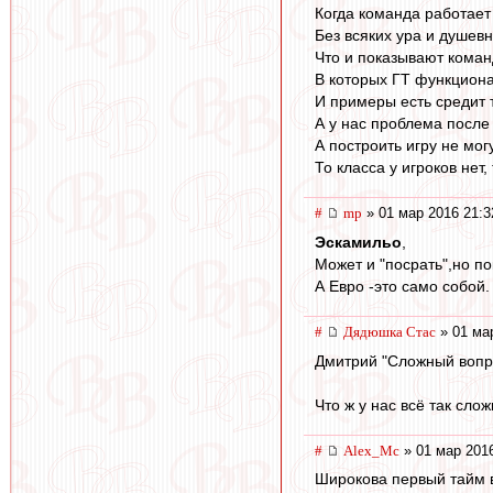
Когда команда работает
Без всяких ура и душевн
Что и показывают команд
В которых ГТ функционал
И примеры есть средит 
А у нас проблема после 
А построить игру не могу
То класса у игроков нет,
#
mp
» 01 мар 2016 21:3
Эскамильо
,
Может и "посрать",но по
А Евро -это само собой.
#
Дядюшка Стас
» 01 ма
Дмитрий "Сложный вопр
Что ж у нас всё так сло
#
Alex_Mc
» 01 мар 2016
Широкова первый тайм 