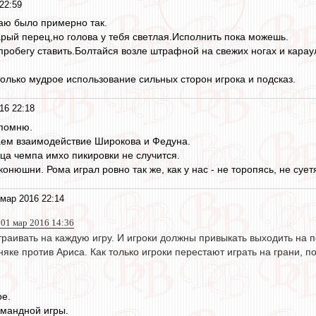
22:59
аю было примерно так.
арый перец,но голова у тебя светлая.Исполнить пока можешь.
пробегу ставить.Болтайся возле штрафной на свежих ногах и карау
только мудрое использование сильных сторон игрока и подсказ.
16 22:18
 помню.
ем взаимодействие Широкова и Федуна.
нца чемпа имхо пикировки не случится.
онюшни. Рома играл ровно так же, как у нас - не торопясь, не суетя
мар 2016 22:14
1 мар 2016 14:36
раивать на каждую игру. И игроки должны привыкать выходить на п
рняке против Ариса. Как только игроки перестают играть на грани, 
ое.
омандной игры.