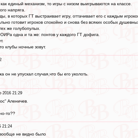
 как единый механизм, то игры с низом выигрываются на классе.
ого напряга.
ы, в которых ГТ выстраивает игру, оттачивает его с каждым игроко
ьно готовит игроков спокойно и снова без всяких особых душевных
тех же голубопулых.
ОИРа одна и та же: понтов у каждого ГТ дофига.
т.
 то клубы ночные зовут.
2
ка он не упускал случая,что бы его уколоть.
р 2016 21:29
ос" Аленичев.
жно-то??
 21:24
вообще не видно было