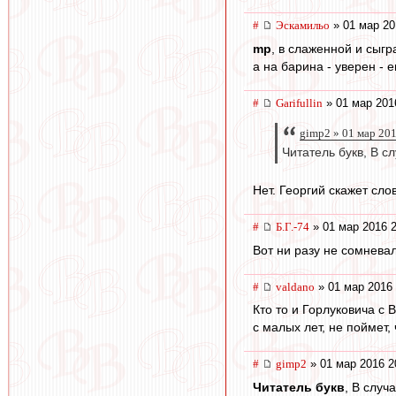
#
Эскамильо
» 01 мар 20
mp
, в слаженной и сыгр
а на барина - уверен - 
#
Garifullin
» 01 мар 201
gimp2 » 01 мар 20
Читатель букв, В с
Нет. Георгий скажет сло
#
Б.Г.-74
» 01 мар 2016 2
Вот ни разу не сомневал
#
valdano
» 01 мар 2016 
Кто то и Горлуковича с
с малых лет, не поймет, 
#
gimp2
» 01 мар 2016 2
Читатель букв
, В случ