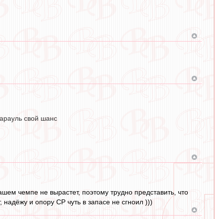
карауль свой шанс
ашем чемпе не вырастет, поэтому трудно представить, что
надёжу и опору СР чуть в запасе не сгноил )))