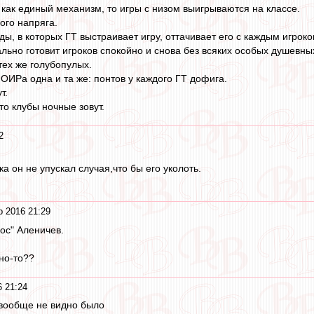
 как единый механизм, то игры с низом выигрываются на классе.
ого напряга.
ы, в которых ГТ выстраивает игру, оттачивает его с каждым игроко
ьно готовит игроков спокойно и снова без всяких особых душевных
тех же голубопулых.
ОИРа одна и та же: понтов у каждого ГТ дофига.
т.
 то клубы ночные зовут.
2
ка он не упускал случая,что бы его уколоть.
р 2016 21:29
ос" Аленичев.
жно-то??
 21:24
вообще не видно было