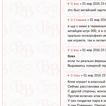
#
knn
» 01 мар 2016 23:
это был китайский чарт
#
Cтаканов
» 01 мар 201
я ща с ними в терминал
китайцев штук 300, я и 
прально нольтрофеич им
как играете, так и летае
#
knn
» 01 мар 2016 23:
Grex
если ты реально веришь 
Выражаясь покерной тер
#
Grex
» 01 мар 2016 23
Кони играют в классный
Сейчас расстановка сил
С другой стороны, конск
Против колючих атак он
У них пиздатая пара в 
У них Ерёменко. Широко