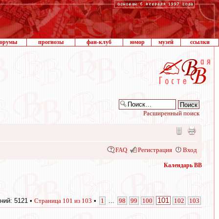
орумы
прогнозы
фан-клуб
юмор
музей
ссылки
Расширенный поиск
FAQ
Регистрация
Вход
Календарь ВВ
101
ний: 5121 •
Страница
101
из
103
•
1
...
98
99
100
102
103