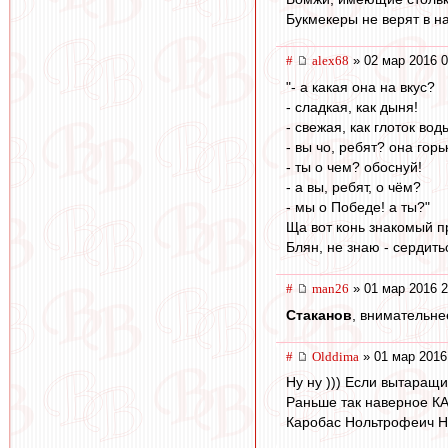
Букмекеры не верят в на
#
alex68
» 02 мар 2016 0
"- а какая она на вкус?
- сладкая, как дыня!
- свежая, как глоток вод
- вы чо, ребят? она горь
- ты о чем? обоснуй!
- а вы, ребят, о чём?
- мы о Победе! а ты?"
Ща вот конь знакомый пр
Блян, не знаю - сердит
#
man26
» 01 мар 2016 2
Cтаканов
, внимательне
#
Olddima
» 01 мар 2016
Ну ну ))) Если вытаращ
Раньше так наверное КА
Каробас Нольтрофеич Н