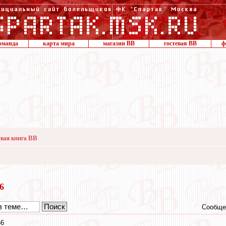
оманда
карта мира
магазин ВВ
гостевая ВВ
ф
вая книга ВВ
16
Сообще
56