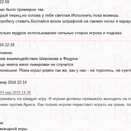
22:59
аю было примерно так.
арый перец,но голова у тебя светлая.Исполнить пока можешь.
пробегу ставить.Болтайся возле штрафной на свежих ногах и карау
только мудрое использование сильных сторон игрока и подсказ.
16 22:18
 помню.
ем взаимодействие Широкова и Федуна.
нца чемпа имхо пикировки не случится.
онюшни. Рома играл ровно так же, как у нас - не торопясь, не суетя
мар 2016 22:14
1 мар 2016 14:36
раивать на каждую игру. И игроки должны привыкать выходить на п
рняке против Ариса. Как только игроки перестают играть на грани, 
ое.
омандной игры.