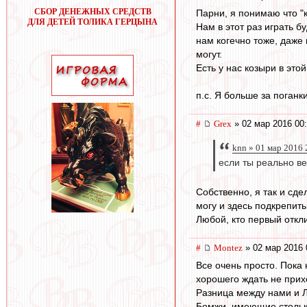
СБОР ДЕНЕЖНЫХ СРЕДСТВ
Парни, я понимаю что "к
ДЛЯ ДЕТЕЙ ТОЛИКА ГЕРЦЫНА
Нам в этот раз играть б
нам когечно тоже, даже
могут.
Есть у нас козыри в это
п.с. Я больше за поганк
#
Grex
» 02 мар 2016 00
knn » 01 мар 2016 
если ты реально ве
Собственно, я так и сде
могу и здесь подкрепит
Любой, кто первый откли
#
Montez
» 02 мар 2016 
Все очень просто. Пока
хорошего ждать не прих
Разница между нами и Ло
Бомжи, имеющие столько