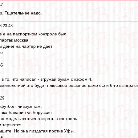
47
ер. Тщательнее надо.
6 23:43
е е на паспортном контроле был
спартак москва.
 денег на чартер не дает
те
35
в то, что написал - вгружай букам с кэфом 4.
минологией это будет плюсовое решение даже если 6-го выиграют
:29
 футбол, чивоуж там.
 ака Бавария vs Боруссия.
ая модель заточена играть в контроль.
и теряются.
защите. Но она пиздатая против Уфы.
в.