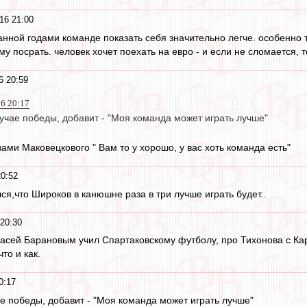
16 21:00
анной годами команде показать себя значительно легче. особенно т
ему посрать. человек хочет поехать на евро - и если не сломается, 
6 20:59
16 20:17
лучае победы, добавит - "Моя команда может играть лучше"
вами Маковецкового " Вам то у хорошо, у вас хоть команда есть"
0:52
ся,что Широков в канюшне раза в три лучше играть будет..
20:30
 Васей Барановым учил Спартаковскому футболу, про Тихонова с К
что и как.
0:17
ае победы, добавит - "Моя команда может играть лучше"