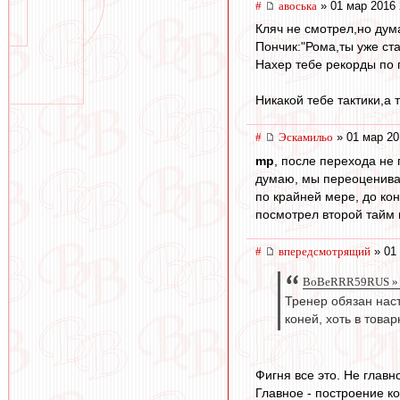
#
авоська
» 01 мар 2016 
Кляч не смотрел,но дум
Пончик:"Рома,ты уже ст
Нахер тебе рекорды по 
Никакой тебе тактики,а 
#
Эскамильо
» 01 мар 20
mp
, после перехода не
думаю, мы переоценива
по крайней мере, до ко
посмотрел второй тайм к
#
впередсмотрящий
» 01 
BoBeRRR59RUS » 0
Тренер обязан наст
коней, хоть в това
Фигня все это. Не главн
Главное - построение к