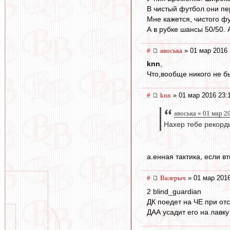
В чистый футбол они пе
Мне кажется, чистого фу
А в рубке шансы 50/50. А
#
авоська
» 01 мар 2016 
knn
,
Что,вообще никого не б
#
knn
» 01 мар 2016 23:
авоська » 01 мар 2
Нахер тебе рекорды
а.енная тактика, если 
#
Валерыч
» 01 мар 2016
2 blind_guardian
ДК поедет на ЧЕ при от
ДАА усадит его на лавку