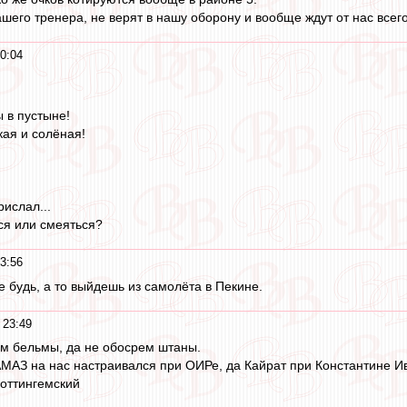
шего тренера, не верят в нашу оборону и вообще ждут от нас всего
0:04
ы в пустыне!
кая и солёная!
ислал...
ься или смеяться?
3:56
е будь, а то выйдешь из самолёта в Пекине.
 23:49
им бельмы, да не обосрем штаны.
МАЗ на нас настраивался при ОИРе, да Кайрат при Константине И
оттингемский