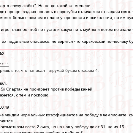
арта слезу любит". Но не до такой же степени..
удет проще, задача попасть в еврокубки отличается от задачи взять
 может больше чем им в плане уверенности и психологии, но им нуж
й игре, главное чтоб не пустили какую нить муйню и потом не знали
и их педальные опасаюсь, не верится что харьковский по-чеснаку бу
:52
23:35
ришь в то, что написал - вгружай букам с кэфом 4.
лал.
ь 5к Спартак не проиграет против победы каней
кнется, с тем и поспорю.
00:49
 не увидим нормальных коэффициентов на победу в чемпионате, кэф
одится.
комотивом всего 2 очка, но на нашу победу дают 31, на их 15.
 же очков котируются вообще в районе 5.