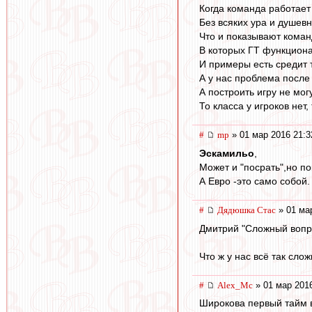
Когда команда работает
Без всяких ура и душевн
Что и показывают команд
В которых ГТ функционал
И примеры есть средит 
А у нас проблема после 
А построить игру не могу
То класса у игроков нет,
#
mp
» 01 мар 2016 21:3
Эскамильо
,
Может и "посрать",но по
А Евро -это само собой.
#
Дядюшка Стас
» 01 ма
Дмитрий "Сложный вопр
Что ж у нас всё так сло
#
Alex_Mc
» 01 мар 2016
Широкова первый тайм 