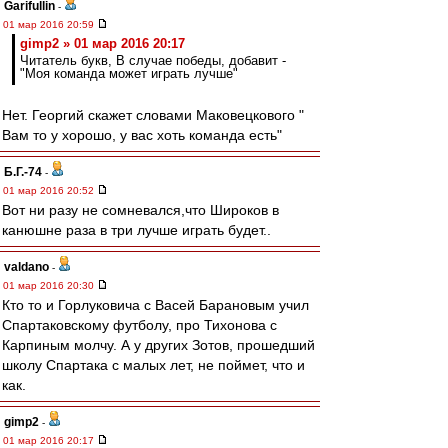
Garifullin
-
01 мар 2016 20:59
gimp2 » 01 мар 2016 20:17
Читатель букв, В случае победы, добавит -
"Моя команда может играть лучше"
Нет. Георгий скажет словами Маковецкового "
Вам то у хорошо, у вас хоть команда есть"
Б.Г.-74
-
01 мар 2016 20:52
Вот ни разу не сомневался,что Широков в
канюшне раза в три лучше играть будет..
valdano
-
01 мар 2016 20:30
Кто то и Горлуковича с Васей Барановым учил
Спартаковскому футболу, про Тихонова с
Карпиным молчу. А у других Зотов, прошедший
школу Спартака с малых лет, не поймет, что и
как.
gimp2
-
01 мар 2016 20:17