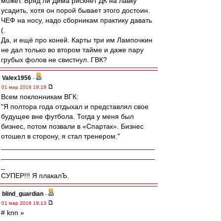
может. Вряд ли Дима рискнёт ДК на лавку
усадить, хотя он порой бывает этого достоин.
ЧЕФ на носу, надо сборникам практику давать
(.
Да, и ещё про коней. Карты три им Лампочкин
не дал только во втором тайме и даже пару
грубых фолов не свистнул. ГВК?
Valex1956
-
01 мар 2016 19:18
Всем поклонникам ВГК:
"Я полтора года отдыхал и представлял свое
будущее вне футбола. Тогда у меня был
бизнес, потом позвали в «Спартак». Бизнес
отошел в сторону, я стал тренером."
_______________________________________
_______________________________________
_
СУПЕР!!! Я плакалЪ.
blind_guardian
-
01 мар 2016 19:13
# knn »