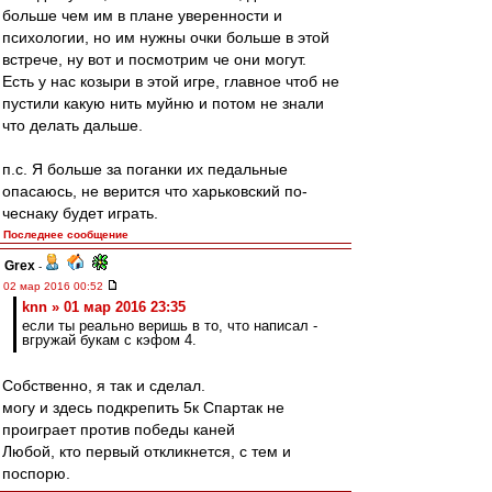
больше чем им в плане уверенности и
психологии, но им нужны очки больше в этой
встрече, ну вот и посмотрим че они могут.
Есть у нас козыри в этой игре, главное чтоб не
пустили какую нить муйню и потом не знали
что делать дальше.
п.с. Я больше за поганки их педальные
опасаюсь, не верится что харьковский по-
чеснаку будет играть.
Последнее сообщение
Grex
-
02 мар 2016 00:52
knn » 01 мар 2016 23:35
если ты реально веришь в то, что написал -
вгружай букам с кэфом 4.
Собственно, я так и сделал.
могу и здесь подкрепить 5к Спартак не
проиграет против победы каней
Любой, кто первый откликнется, с тем и
поспорю.