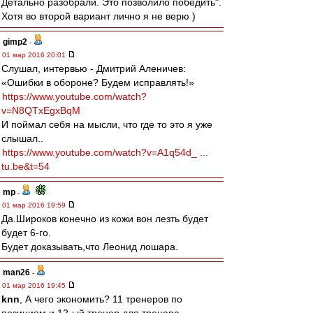
Детально разобрали. Это позволило победить".
Хотя во второй вариант лично я не верю )
gimp2
-
01 мар 2016 20:01
Слушал, интервью - Дмитрий Аленичев:
«Ошибки в обороне? Будем исправлять!»
https://www.youtube.com/watch?
v=N8QTxEgxBqM
И поймал себя на мысли, что где то это я уже
слышал..
https://www.youtube.com/watch?v=A1q54d_ ...
tu.be&t=54
mp
-
01 мар 2016 19:59
Да.Широков конечно из кожи вон лезть будет
будет 6-го.
Будет доказывать,что Леонид лошара.
man26
-
01 мар 2016 19:45
knn
, А чего экономить? 11 тренеров по