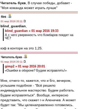
Читатель букв
, В случае победы, добавит -
"Моя команда может играть лучше"
flint
-
01 мар 2016 20:11
blind_guardian
,
blind_guardian » 01 мар 2016 19:33
А с чего уверенность что Комбаров поедет на
ЧЕ?
кэф в конторе на это 1,25.
Читатель букв
-
01 мар 2016 20:11
gimp2 » 01 мар 2016 20:01
«Ошибки в обороне? Будем исправлять!»
Мне, отчего-то, кажется, что и 6го, вечером,
услышим подобное - "Всё решило
индивидуальное мастерство. Будем работать.
Будем исправляться". Вообще, интересно
представить, что скажет г-н Аленичев. А может
будет так: "Мы целенаправленно готовились.