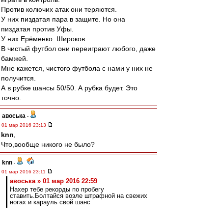
Против колючих атак они теряются.
У них пиздатая пара в защите. Но она
пиздатая против Уфы.
У них Ерёменко. Широков.
В чистый футбол они переиграют любого, даже
бамжей.
Мне кажется, чистого футбола с нами у них не
получится.
А в рубке шансы 50/50. А рубка будет. Это
точно.
авоська
-
01 мар 2016 23:13
knn
,
Что,вообще никого не было?
knn
-
01 мар 2016 23:11
авоська » 01 мар 2016 22:59
Нахер тебе рекорды по пробегу
ставить.Болтайся возле штрафной на свежих
ногах и карауль свой шанс