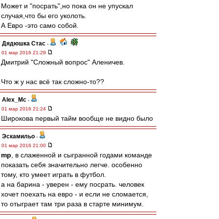
Может и "посрать",но пока он не упускал
случая,что бы его уколоть.
А Евро -это само собой.
Дядюшка Стас
-
01 мар 2016 21:29
Дмитрий "Сложный вопрос" Аленичев.
Что ж у нас всё так сложно-то??
Alex_Mc
-
01 мар 2016 21:24
Широкова первый тайм вообще не видно было
Эскамильо
-
01 мар 2016 21:00
mp
, в слаженной и сыгранной годами команде
показать себя значительно легче. особенно
тому, кто умеет играть в футбол.
а на барина - уверен - ему посрать. человек
хочет поехать на евро - и если не сломается,
то отыграет там три раза в старте минимум.