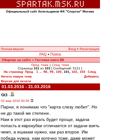
Официальный сайт болельщиков ФК "Спартак" Москва
Полная версия
Вход
•
Регистрация
FAQ
•
Поиск
Общение на сайте
Гостевая книга ВВ
»
Пред. тема
|
След. тема
Страница
101
из
103
[ Сообщений: 5121 ]
На страницу
Пред.
1
...
98
,
99
,
100
,
101
,
102
,
103
След.
Начать новую тему
Добавить
Версия для печати
01.03.2016 - 31.03.2016
Gt3
-
02 мар 2016 00:56
Парни, я понимаю что "карта слезу любит". Но
не до такой же степени..
Нам в этот раз играть будет проще, задача
попасть в еврокубки отличается от задачи взять
чемп, а ишакам нужно, как раз второе. Им
победа нужна, нам когечно тоже, даже может