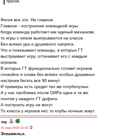
Уралов.
Фигня все это. Не главное.
Главное - построение командной игры.
Когда команда работает как единый механизм,
то игры с низом выигрываются на классе.
Без всяких ура и душевного напряга.
Что и показывают команды, в которых ГТ
выстраивает игру, оттачивает его с каждым
игроком.
В которых ГТ функционально готовит игроков
спокойно и снова без всяких особых душевных
настроев бегать все 90 минут.
И примеры есть средит тех же голубопулых.
А у нас проблема после ОИРа одна и та же:
понтов у каждого ГТ дофига.
А построить игру не могут.
То класса у игроков нет, то клубы ночные зовут.
mp
-
01 мар 2016 21:32
Эскамильо
,