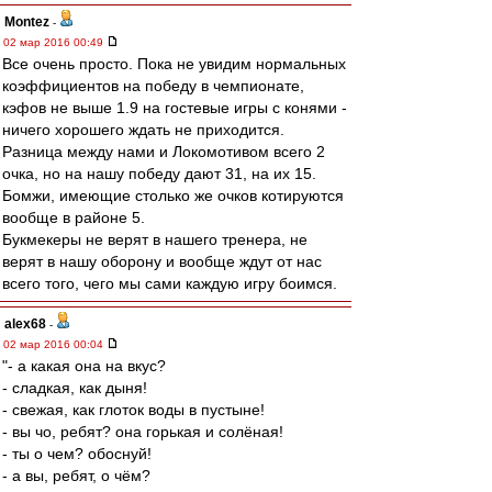
Montez
-
02 мар 2016 00:49
Все очень просто. Пока не увидим нормальных
коэффициентов на победу в чемпионате,
кэфов не выше 1.9 на гостевые игры с конями -
ничего хорошего ждать не приходится.
Разница между нами и Локомотивом всего 2
очка, но на нашу победу дают 31, на их 15.
Бомжи, имеющие столько же очков котируются
вообще в районе 5.
Букмекеры не верят в нашего тренера, не
верят в нашу оборону и вообще ждут от нас
всего того, чего мы сами каждую игру боимся.
alex68
-
02 мар 2016 00:04
"- а какая она на вкус?
- сладкая, как дыня!
- свежая, как глоток воды в пустыне!
- вы чо, ребят? она горькая и солёная!
- ты о чем? обоснуй!
- а вы, ребят, о чём?