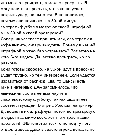
что можно проиграть, а можно проср...ть. Я
могу понять и простить, что защ не успел
накрыть удар, но пытался. Я не понимаю,
почему они начинают на 30-ой минуте
смотреть футбол в метре от своей штрафной,
а на 50-ой в своей вратарской?
Соперник успевает принять мяч, осмотреться,
кофе выпить, сигару выкурить! Почему в нашей
штрафной можно бар устраивать? Вот этого не
хочу 6-го видеть. Да, можно проиграть, но по
разному.
Кони готовы здорово, на 90-ой идут в прессинг.
Будет трудно, но тем интересней. Если удастся
избавиться от распизд....ва, то шансы есть.
Мне в интервью ДАА запомнилось, что
нынешний состав нельзя научить
спартаковскому футболу, так как школы нет
соответствующей. В игре с Уралом, например,
ДК вошёл в их штрафную, потом во вратарскую
и отдал пас мимо всех, хотя там трое наших
набегали! КИБ гонял за то, что не под ту ногу
отдал, а здесь даже в своего игрока попасть не