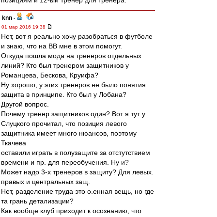
позициям и 12-ый тренер для тренера.
knn
-
01 мар 2016 19:38
Нет, вот я реально хочу разобраться в футболе
и знаю, что на ВВ мне в этом помогут.
Откуда пошла мода на тренеров отдельных
линий? Кто был тренером защитников у
Романцева, Бескова, Круифа?
Ну хорошо, у этих тренеров не было понятия
защита в принципе. Кто был у Лобана?
Другой вопрос.
Почему тренер защитников один? Вот я тут у
Слуцкого прочитал, что позиция левого
защитника имеет много нюансов, поэтому
Ткачева
оставили играть в полузащите за отстутствием
времени и пр. для переобучения. Ну и?
Может надо 3-х тренеров в защиту? Для левых.
правых и центральных защ.
Нет, разделение труда это о.енная вещь, но где
та грань детализации?
Как вообще клуб приходит к осознанию, что