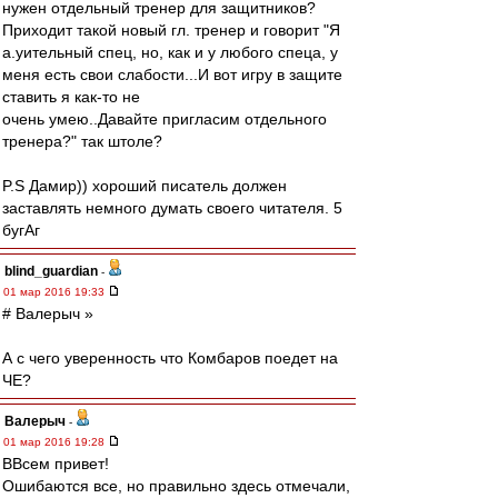
нужен отдельный тренер для защитников?
Приходит такой новый гл. тренер и говорит "Я
а.уительный спец, но, как и у любого спеца, у
меня есть свои слабости...И вот игру в защите
ставить я как-то не
очень умею..Давайте пригласим отдельного
тренера?" так штоле?
P.S Дамир)) хороший писатель должен
заставлять немного думать своего читателя. 5
бугАг
blind_guardian
-
01 мар 2016 19:33
# Валерыч »
А с чего уверенность что Комбаров поедет на
ЧЕ?
Валерыч
-
01 мар 2016 19:28
ВВсем привет!
Ошибаются все, но правильно здесь отмечали,