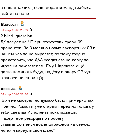
а.енная тактика, если вторая команда забыла
выйти на поле
Валерыч
-
01 мар 2016 23:09
2 blind_guardian
ДК поедет на ЧЕ при отсутствии травм 99
процентов. За 3 месяца новых паспортных ЛЗ в
нашем чемпе не вырастет, поэтому трудно
представить, что ДАА усадит его на лавку по
игровым показателям. Ему Широкова ещё
долго поминать будут, надёжу и опору СР чуть
в запасе не сгноил )))
авоська
-
01 мар 2016 22:59
Кляч не смотрел,но думаю было примерно так.
Пончик:"Рома,ты уже старый перец,но голова у
тебя светлая.Исполнить пока можешь.
Нахер тебе рекорды по пробегу
ставить.Болтайся возле штрафной на свежих
ногах и карауль свой шанс"