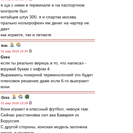
я ща с ними в терминале е на паспортном
контроле был
китайцев штук 300, я и спартак москва.
прально нольтрофеич им денег на чартер не
дает
как играете, так и летаете
knn
-
01 мар 2016 23:35
Grex
если ты реально веришь в то, что написал -
вгружай букам с кэфом 4.
Выражаясь покерной терминологией это будет
плюсовое решение даже если 6-го выиграют
кони.
Grex
-
01 мар 2016 23:29
Кони играют в классный футбол, чивоуж там.
Сейчас расстановка сил ака Бавария vs
Боруссия.
С другой стороны, конская модель заточена
играть в контроль.