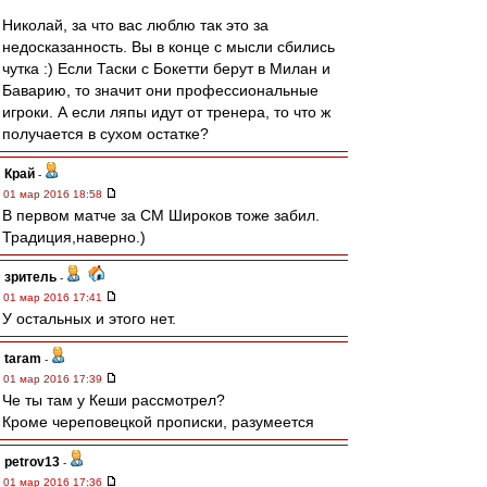
Николай, за что вас люблю так это за
недосказанность. Вы в конце с мысли сбились
чутка :) Если Таски с Бокетти берут в Милан и
Баварию, то значит они профессиональные
игроки. А если ляпы идут от тренера, то что ж
получается в сухом остатке?
Край
-
01 мар 2016 18:58
В первом матче за СМ Широков тоже забил.
Традиция,наверно.)
зpитель
-
01 мар 2016 17:41
У остальных и этого нет.
taram
-
01 мар 2016 17:39
Че ты там у Кеши рассмотрел?
Кроме череповецкой прописки, разумеется
petrov13
-
01 мар 2016 17:36