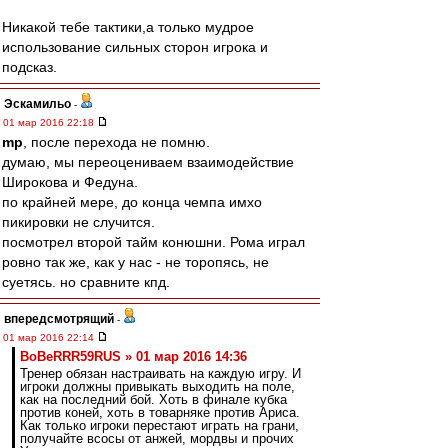
Никакой тебе тактики,а только мудрое
использование сильных сторон игрока и
подсказ.
Эскамильо
-
01 мар 2016 22:18
mp
, после перехода не помню.
думаю, мы переоцениваем взаимодействие
Широкова и Федуна.
по крайней мере, до конца чемпа имхо
пикировки не случится.
посмотрел второй тайм конюшни. Рома играл
ровно так же, как у нас - не торопясь, не
суетясь. но сравните кпд.
впередсмотрящий
-
01 мар 2016 22:14
BoBeRRR59RUS » 01 мар 2016 14:36
Тренер обязан настраивать на каждую игру. И
игроки должны привыкать выходить на поле,
как на последний бой. Хоть в финале кубка
против коней, хоть в товарняке против Ариса.
Как только игроки перестают играть на грани,
получайте всосы от анжей, мордвы и прочих