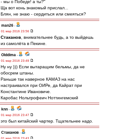
- мы о Победе! а ты?"
Ща вот конь знакомый прислал...
Блян, не знаю - сердиться или смеяться?
man26
-
01 мар 2016 23:56
Cтаканов
, внимательнее будь, а то выйдешь
из самолёта в Пекине.
Olddima
-
01 мар 2016 23:49
Ну ну ))) Если вытаращим бельмы, да не
обосрем штаны.
Раньше так наверное КАМАЗ на нас
настраивался при ОИРе, да Кайрат при
Константине Ивановиче.
Каробас Нольтрофеич Ноттингемский
knn
-
01 мар 2016 23:47
это был китайский чартер. Тщательнее надо.
Cтаканов
-
01 мар 2016 23:43