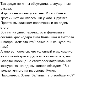
Так вроде не ляпы обсуждали, а спущенные
рукава.
И да, их не только у нас нет. Их вообще в
эрэфии нет как класса. Ни у кого. Срут все.
Просто мы слишком вовлечены и не видим
этого.
Вот тут на днях перечисляли фамилии в
составе краснодара типа Калешина и Петрова
и вопрошали: это кто? Какие они конкуренты
нам?
А мне вот кажется, что условный максималист
на гостевой краснодара может написать, что
Спартак вообще не стоит рассматривать как
конкурента, на одном колесе объедем. "Вы
только гляньте на их основу: Кутин,
Паршивлюк, Зотов, ЗеЛуиш... это вообще кто?"
Ну и что нить на свой вкус про кононов-
нетренер.
зpитель
-
01 мар 2016 17:33
Ниче вроде план. Банкомат закрыть, окно