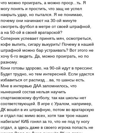
что можно проиграть, а можно проср...ть. Я
могу понять и простить, что защ не успел
накрыть удар, но пытался. Я не понимаю,
почему они начинают на 30-ой минуте
смотреть футбол в метре от своей штрафной,
а на 50-ой в своей вратарской?
Соперник успевает принять мяч, осмотреться,
кофе выпить, сигару выкурить! Почему в нашей
штрафной можно бар устраивать? Вот этого не
хочу 6-го видеть. Да, можно проиграть, но по
разному.
Кони готовы здорово, на 90-ой идут в прессинг.
Будет трудно, но тем интересней. Если удастся
избавиться от распизд....ва, то шансы есть.
Мне в интервью ДАА запомнилось, что
нынешний состав нельзя научить
спартаковскому футболу, так как школы нет
соответствующей. В игре с Уралом, например,
ДК вошёл в их штрафную, потом во вратарскую
и отдал пас мимо всех, хотя там трое наших
набегали! КИБ гонял за то, что не под ту ногу
отдал, а здесь даже в своего игрока попасть не