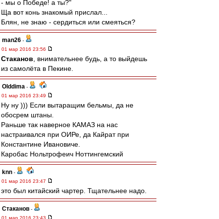
- мы о Победе! а ты?"
Ща вот конь знакомый прислал...
Блян, не знаю - сердиться или смеяться?
man26
-
01 мар 2016 23:56
Cтаканов
, внимательнее будь, а то выйдешь
из самолёта в Пекине.
Olddima
-
01 мар 2016 23:49
Ну ну ))) Если вытаращим бельмы, да не
обосрем штаны.
Раньше так наверное КАМАЗ на нас
настраивался при ОИРе, да Кайрат при
Константине Ивановиче.
Каробас Нольтрофеич Ноттингемский
knn
-
01 мар 2016 23:47
это был китайский чартер. Тщательнее надо.
Cтаканов
-
01 мар 2016 23:43