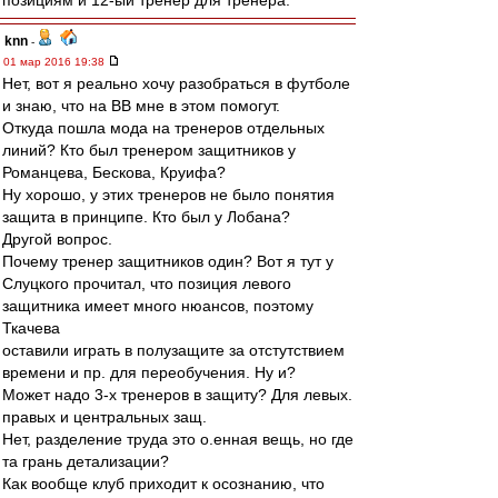
позициям и 12-ый тренер для тренера.
knn
-
01 мар 2016 19:38
Нет, вот я реально хочу разобраться в футболе
и знаю, что на ВВ мне в этом помогут.
Откуда пошла мода на тренеров отдельных
линий? Кто был тренером защитников у
Романцева, Бескова, Круифа?
Ну хорошо, у этих тренеров не было понятия
защита в принципе. Кто был у Лобана?
Другой вопрос.
Почему тренер защитников один? Вот я тут у
Слуцкого прочитал, что позиция левого
защитника имеет много нюансов, поэтому
Ткачева
оставили играть в полузащите за отстутствием
времени и пр. для переобучения. Ну и?
Может надо 3-х тренеров в защиту? Для левых.
правых и центральных защ.
Нет, разделение труда это о.енная вещь, но где
та грань детализации?
Как вообще клуб приходит к осознанию, что