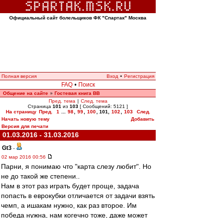
Официальный сайт болельщиков ФК "Спартак" Москва
Полная версия
Вход
•
Регистрация
FAQ
•
Поиск
Общение на сайте
Гостевая книга ВВ
»
Пред. тема
|
След. тема
Страница
101
из
103
[ Сообщений: 5121 ]
На страницу
Пред.
1
...
98
,
99
,
100
,
101
,
102
,
103
След.
Начать новую тему
Добавить
Версия для печати
01.03.2016 - 31.03.2016
Gt3
-
02 мар 2016 00:56
Парни, я понимаю что "карта слезу любит". Но
не до такой же степени..
Нам в этот раз играть будет проще, задача
попасть в еврокубки отличается от задачи взять
чемп, а ишакам нужно, как раз второе. Им
победа нужна, нам когечно тоже, даже может