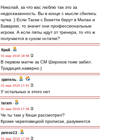
Николай, за что вас люблю так это за
недосказанность. Вы в конце с мысли сбились
чутка :) Если Таски с Бокетти берут в Милан и
Баварию, то значит они профессиональные
игроки. А если ляпы идут от тренера, то что ж
получается в сухом остатке?
Край
-
01 мар 2016 18:58
В первом матче за СМ Широков тоже забил.
Традиция,наверно.)
зpитель
-
01 мар 2016 17:41
У остальных и этого нет.
taram
-
01 мар 2016 17:39
Че ты там у Кеши рассмотрел?
Кроме череповецкой прописки, разумеется
petrov13
-
01 мар 2016 17:36