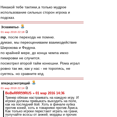
Никакой тебе тактики,а только мудрое
использование сильных сторон игрока и
подсказ.
Эскамильо
-
01 мар 2016 22:18
mp
, после перехода не помню.
думаю, мы переоцениваем взаимодействие
Широкова и Федуна.
по крайней мере, до конца чемпа имхо
пикировки не случится.
посмотрел второй тайм конюшни. Рома играл
ровно так же, как у нас - не торопясь, не
суетясь. но сравните кпд.
впередсмотрящий
-
01 мар 2016 22:14
BoBeRRR59RUS » 01 мар 2016 14:36
Тренер обязан настраивать на каждую игру. И
игроки должны привыкать выходить на поле,
как на последний бой. Хоть в финале кубка
против коней, хоть в товарняке против Ариса.
Как только игроки перестают играть на грани,
получайте всосы от анжей, мордвы и прочих