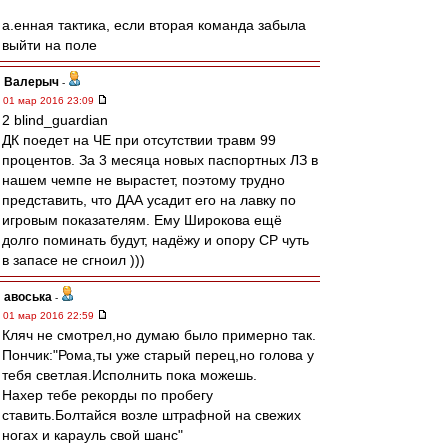
а.енная тактика, если вторая команда забыла
выйти на поле
Валерыч
-
01 мар 2016 23:09
2 blind_guardian
ДК поедет на ЧЕ при отсутствии травм 99
процентов. За 3 месяца новых паспортных ЛЗ в
нашем чемпе не вырастет, поэтому трудно
представить, что ДАА усадит его на лавку по
игровым показателям. Ему Широкова ещё
долго поминать будут, надёжу и опору СР чуть
в запасе не сгноил )))
авоська
-
01 мар 2016 22:59
Кляч не смотрел,но думаю было примерно так.
Пончик:"Рома,ты уже старый перец,но голова у
тебя светлая.Исполнить пока можешь.
Нахер тебе рекорды по пробегу
ставить.Болтайся возле штрафной на свежих
ногах и карауль свой шанс"