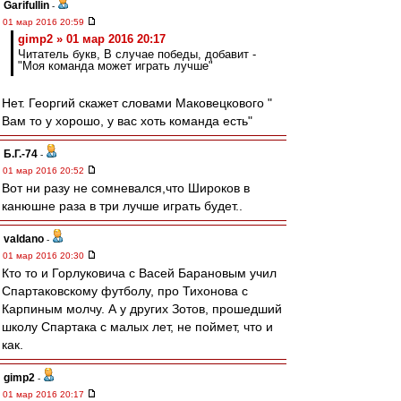
Garifullin
-
01 мар 2016 20:59
gimp2 » 01 мар 2016 20:17
Читатель букв, В случае победы, добавит -
"Моя команда может играть лучше"
Нет. Георгий скажет словами Маковецкового "
Вам то у хорошо, у вас хоть команда есть"
Б.Г.-74
-
01 мар 2016 20:52
Вот ни разу не сомневался,что Широков в
канюшне раза в три лучше играть будет..
valdano
-
01 мар 2016 20:30
Кто то и Горлуковича с Васей Барановым учил
Спартаковскому футболу, про Тихонова с
Карпиным молчу. А у других Зотов, прошедший
школу Спартака с малых лет, не поймет, что и
как.
gimp2
-
01 мар 2016 20:17