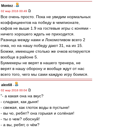
Montez
-
02 мар 2016 00:49
Все очень просто. Пока не увидим нормальных
коэффициентов на победу в чемпионате,
кэфов не выше 1.9 на гостевые игры с конями -
ничего хорошего ждать не приходится.
Разница между нами и Локомотивом всего 2
очка, но на нашу победу дают 31, на их 15.
Бомжи, имеющие столько же очков котируются
вообще в районе 5.
Букмекеры не верят в нашего тренера, не
верят в нашу оборону и вообще ждут от нас
всего того, чего мы сами каждую игру боимся.
alex68
-
02 мар 2016 00:04
"- а какая она на вкус?
- сладкая, как дыня!
- свежая, как глоток воды в пустыне!
- вы чо, ребят? она горькая и солёная!
- ты о чем? обоснуй!
- а вы, ребят, о чём?