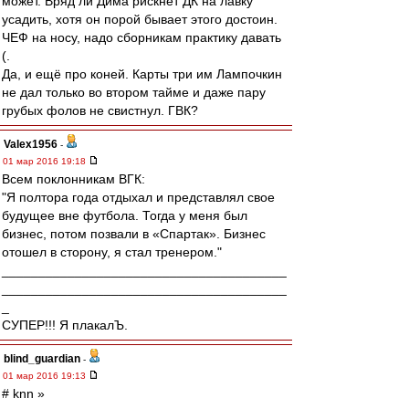
может. Вряд ли Дима рискнёт ДК на лавку
усадить, хотя он порой бывает этого достоин.
ЧЕФ на носу, надо сборникам практику давать
(.
Да, и ещё про коней. Карты три им Лампочкин
не дал только во втором тайме и даже пару
грубых фолов не свистнул. ГВК?
Valex1956
-
01 мар 2016 19:18
Всем поклонникам ВГК:
"Я полтора года отдыхал и представлял свое
будущее вне футбола. Тогда у меня был
бизнес, потом позвали в «Спартак». Бизнес
отошел в сторону, я стал тренером."
_______________________________________
_______________________________________
_
СУПЕР!!! Я плакалЪ.
blind_guardian
-
01 мар 2016 19:13
# knn »