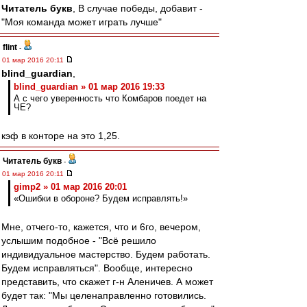
Читатель букв
, В случае победы, добавит -
"Моя команда может играть лучше"
flint
-
01 мар 2016 20:11
blind_guardian
,
blind_guardian » 01 мар 2016 19:33
А с чего уверенность что Комбаров поедет на
ЧЕ?
кэф в конторе на это 1,25.
Читатель букв
-
01 мар 2016 20:11
gimp2 » 01 мар 2016 20:01
«Ошибки в обороне? Будем исправлять!»
Мне, отчего-то, кажется, что и 6го, вечером,
услышим подобное - "Всё решило
индивидуальное мастерство. Будем работать.
Будем исправляться". Вообще, интересно
представить, что скажет г-н Аленичев. А может
будет так: "Мы целенаправленно готовились.