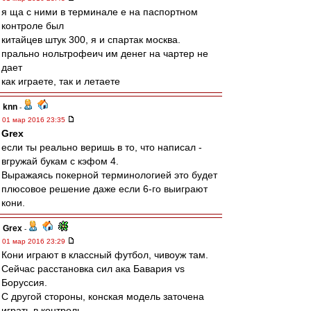
я ща с ними в терминале е на паспортном
контроле был
китайцев штук 300, я и спартак москва.
прально нольтрофеич им денег на чартер не
дает
как играете, так и летаете
knn
-
01 мар 2016 23:35
Grex
если ты реально веришь в то, что написал -
вгружай букам с кэфом 4.
Выражаясь покерной терминологией это будет
плюсовое решение даже если 6-го выиграют
кони.
Grex
-
01 мар 2016 23:29
Кони играют в классный футбол, чивоуж там.
Сейчас расстановка сил ака Бавария vs
Боруссия.
С другой стороны, конская модель заточена
играть в контроль.