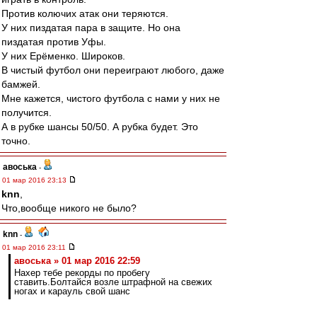
Против колючих атак они теряются.
У них пиздатая пара в защите. Но она
пиздатая против Уфы.
У них Ерёменко. Широков.
В чистый футбол они переиграют любого, даже
бамжей.
Мне кажется, чистого футбола с нами у них не
получится.
А в рубке шансы 50/50. А рубка будет. Это
точно.
авоська
-
01 мар 2016 23:13
knn
,
Что,вообще никого не было?
knn
-
01 мар 2016 23:11
авоська » 01 мар 2016 22:59
Нахер тебе рекорды по пробегу
ставить.Болтайся возле штрафной на свежих
ногах и карауль свой шанс