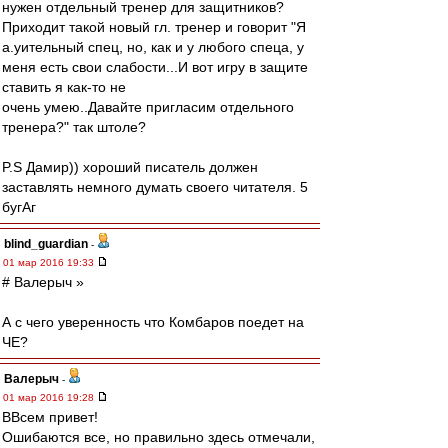
нужен отдельный тренер для защитников?
Приходит такой новый гл. тренер и говорит "Я
а.уительный спец, но, как и у любого спеца, у
меня есть свои слабости...И вот игру в защите
ставить я как-то не
очень умею..Давайте пригласим отдельного
тренера?" так штоле?
P.S Дамир)) хороший писатель должен
заставлять немного думать своего читателя. 5
бугАг
blind_guardian
-
01 мар 2016 19:33
# Валерыч »
А с чего уверенность что Комбаров поедет на
ЧЕ?
Валерыч
-
01 мар 2016 19:28
ВВсем привет!
Ошибаются все, но правильно здесь отмечали,