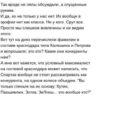
Так вроде не ляпы обсуждали, а спущенные
рукава.
И да, их не только у нас нет. Их вообще в
эрэфии нет как класса. Ни у кого. Срут все.
Просто мы слишком вовлечены и не видим
этого.
Вот тут на днях перечисляли фамилии в
составе краснодара типа Калешина и Петрова
и вопрошали: это кто? Какие они конкуренты
нам?
А мне вот кажется, что условный максималист
на гостевой краснодара может написать, что
Спартак вообще не стоит рассматривать как
конкурента, на одном колесе объедем. "Вы
только гляньте на их основу: Кутин,
Паршивлюк, Зотов, ЗеЛуиш... это вообще кто?"
Ну и что нить на свой вкус про кононов-
нетренер.
зpитель
-
01 мар 2016 17:33
Ниче вроде план. Банкомат закрыть, окно