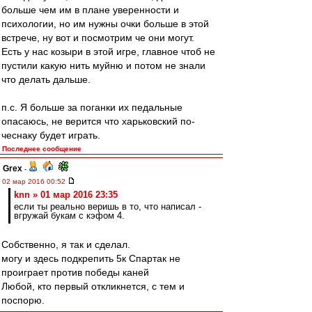
больше чем им в плане уверенности и
психологии, но им нужны очки больше в этой
встрече, ну вот и посмотрим че они могут.
Есть у нас козыри в этой игре, главное чтоб не
пустили какую нить муйню и потом не знали
что делать дальше.
п.с. Я больше за поганки их педальные
опасаюсь, не верится что харьковский по-
чеснаку будет играть.
Последнее сообщение
Grex
-
02 мар 2016 00:52
knn » 01 мар 2016 23:35
если ты реально веришь в то, что написал -
вгружай букам с кэфом 4.
Собственно, я так и сделал.
могу и здесь подкрепить 5к Спартак не
проиграет против победы каней
Любой, кто первый откликнется, с тем и
поспорю.