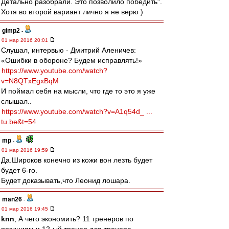
Детально разобрали. Это позволило победить".
Хотя во второй вариант лично я не верю )
gimp2
-
01 мар 2016 20:01
Слушал, интервью - Дмитрий Аленичев:
«Ошибки в обороне? Будем исправлять!»
https://www.youtube.com/watch?
v=N8QTxEgxBqM
И поймал себя на мысли, что где то это я уже
слышал..
https://www.youtube.com/watch?v=A1q54d_ ...
tu.be&t=54
mp
-
01 мар 2016 19:59
Да.Широков конечно из кожи вон лезть будет
будет 6-го.
Будет доказывать,что Леонид лошара.
man26
-
01 мар 2016 19:45
knn
, А чего экономить? 11 тренеров по