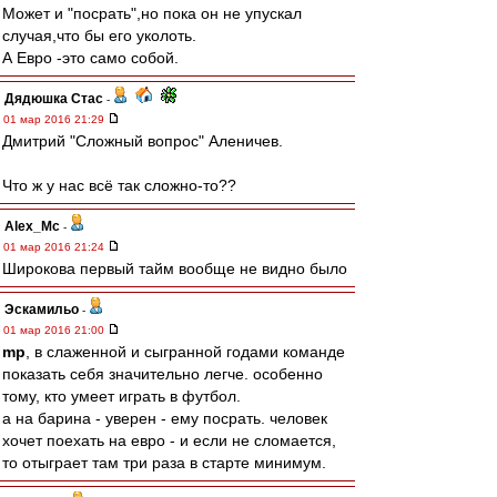
Может и "посрать",но пока он не упускал
случая,что бы его уколоть.
А Евро -это само собой.
Дядюшка Стас
-
01 мар 2016 21:29
Дмитрий "Сложный вопрос" Аленичев.
Что ж у нас всё так сложно-то??
Alex_Mc
-
01 мар 2016 21:24
Широкова первый тайм вообще не видно было
Эскамильо
-
01 мар 2016 21:00
mp
, в слаженной и сыгранной годами команде
показать себя значительно легче. особенно
тому, кто умеет играть в футбол.
а на барина - уверен - ему посрать. человек
хочет поехать на евро - и если не сломается,
то отыграет там три раза в старте минимум.