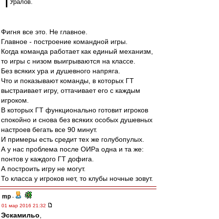
Уралов.
Фигня все это. Не главное.
Главное - построение командной игры.
Когда команда работает как единый механизм,
то игры с низом выигрываются на классе.
Без всяких ура и душевного напряга.
Что и показывают команды, в которых ГТ
выстраивает игру, оттачивает его с каждым
игроком.
В которых ГТ функционально готовит игроков
спокойно и снова без всяких особых душевных
настроев бегать все 90 минут.
И примеры есть средит тех же голубопулых.
А у нас проблема после ОИРа одна и та же:
понтов у каждого ГТ дофига.
А построить игру не могут.
То класса у игроков нет, то клубы ночные зовут.
mp
-
01 мар 2016 21:32
Эскамильо
,