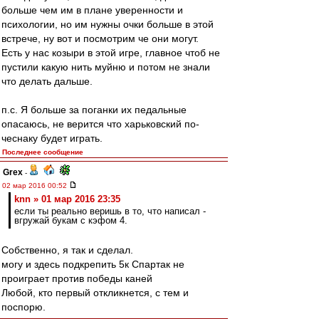
больше чем им в плане уверенности и
психологии, но им нужны очки больше в этой
встрече, ну вот и посмотрим че они могут.
Есть у нас козыри в этой игре, главное чтоб не
пустили какую нить муйню и потом не знали
что делать дальше.
п.с. Я больше за поганки их педальные
опасаюсь, не верится что харьковский по-
чеснаку будет играть.
Последнее сообщение
Grex
-
02 мар 2016 00:52
knn » 01 мар 2016 23:35
если ты реально веришь в то, что написал -
вгружай букам с кэфом 4.
Собственно, я так и сделал.
могу и здесь подкрепить 5к Спартак не
проиграет против победы каней
Любой, кто первый откликнется, с тем и
поспорю.