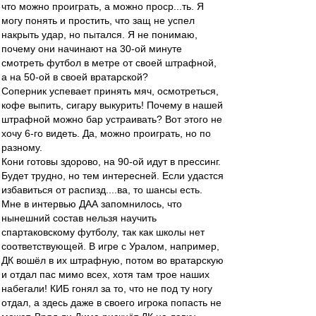
что можно проиграть, а можно проср...ть. Я
могу понять и простить, что защ не успел
накрыть удар, но пытался. Я не понимаю,
почему они начинают на 30-ой минуте
смотреть футбол в метре от своей штрафной,
а на 50-ой в своей вратарской?
Соперник успевает принять мяч, осмотреться,
кофе выпить, сигару выкурить! Почему в нашей
штрафной можно бар устраивать? Вот этого не
хочу 6-го видеть. Да, можно проиграть, но по
разному.
Кони готовы здорово, на 90-ой идут в прессинг.
Будет трудно, но тем интересней. Если удастся
избавиться от распизд....ва, то шансы есть.
Мне в интервью ДАА запомнилось, что
нынешний состав нельзя научить
спартаковскому футболу, так как школы нет
соответствующей. В игре с Уралом, например,
ДК вошёл в их штрафную, потом во вратарскую
и отдал пас мимо всех, хотя там трое наших
набегали! КИБ гонял за то, что не под ту ногу
отдал, а здесь даже в своего игрока попасть не