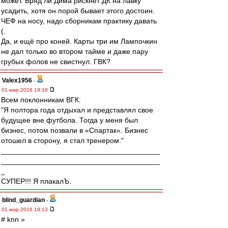
может. Вряд ли Дима рискнёт ДК на лавку
усадить, хотя он порой бывает этого достоин.
ЧЕФ на носу, надо сборникам практику давать
(.
Да, и ещё про коней. Карты три им Лампочкин
не дал только во втором тайме и даже пару
грубых фолов не свистнул. ГВК?
Valex1956
-
01 мар 2016 19:18
Всем поклонникам ВГК:
"Я полтора года отдыхал и представлял свое
будущее вне футбола. Тогда у меня был
бизнес, потом позвали в «Спартак». Бизнес
отошел в сторону, я стал тренером."
_______________________________________
_______________________________________
_
СУПЕР!!! Я плакалЪ.
blind_guardian
-
01 мар 2016 19:13
# knn »