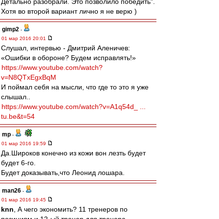
Детально разобрали. Это позволило победить".
Хотя во второй вариант лично я не верю )
gimp2
-
01 мар 2016 20:01
Слушал, интервью - Дмитрий Аленичев:
«Ошибки в обороне? Будем исправлять!»
https://www.youtube.com/watch?
v=N8QTxEgxBqM
И поймал себя на мысли, что где то это я уже
слышал..
https://www.youtube.com/watch?v=A1q54d_ ...
tu.be&t=54
mp
-
01 мар 2016 19:59
Да.Широков конечно из кожи вон лезть будет
будет 6-го.
Будет доказывать,что Леонид лошара.
man26
-
01 мар 2016 19:45
knn
, А чего экономить? 11 тренеров по