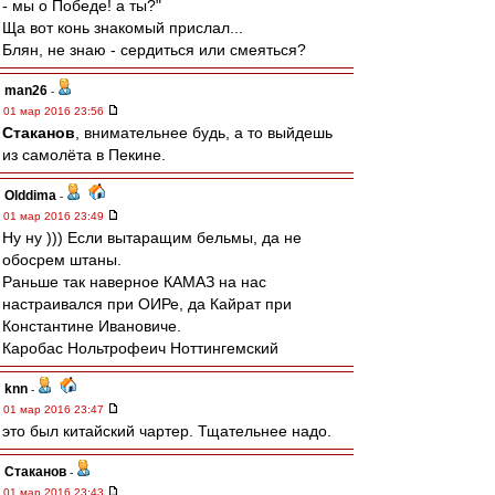
- мы о Победе! а ты?"
Ща вот конь знакомый прислал...
Блян, не знаю - сердиться или смеяться?
man26
-
01 мар 2016 23:56
Cтаканов
, внимательнее будь, а то выйдешь
из самолёта в Пекине.
Olddima
-
01 мар 2016 23:49
Ну ну ))) Если вытаращим бельмы, да не
обосрем штаны.
Раньше так наверное КАМАЗ на нас
настраивался при ОИРе, да Кайрат при
Константине Ивановиче.
Каробас Нольтрофеич Ноттингемский
knn
-
01 мар 2016 23:47
это был китайский чартер. Тщательнее надо.
Cтаканов
-
01 мар 2016 23:43