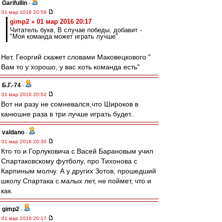
Garifullin
-
01 мар 2016 20:59
gimp2 » 01 мар 2016 20:17
Читатель букв, В случае победы, добавит -
"Моя команда может играть лучше"
Нет. Георгий скажет словами Маковецкового "
Вам то у хорошо, у вас хоть команда есть"
Б.Г.-74
-
01 мар 2016 20:52
Вот ни разу не сомневался,что Широков в
канюшне раза в три лучше играть будет..
valdano
-
01 мар 2016 20:30
Кто то и Горлуковича с Васей Барановым учил
Спартаковскому футболу, про Тихонова с
Карпиным молчу. А у других Зотов, прошедший
школу Спартака с малых лет, не поймет, что и
как.
gimp2
-
01 мар 2016 20:17