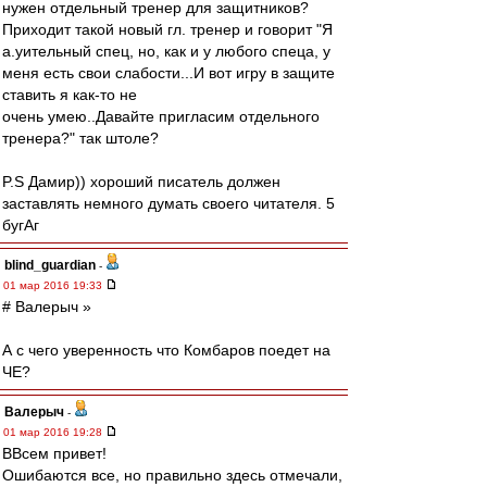
нужен отдельный тренер для защитников?
Приходит такой новый гл. тренер и говорит "Я
а.уительный спец, но, как и у любого спеца, у
меня есть свои слабости...И вот игру в защите
ставить я как-то не
очень умею..Давайте пригласим отдельного
тренера?" так штоле?
P.S Дамир)) хороший писатель должен
заставлять немного думать своего читателя. 5
бугАг
blind_guardian
-
01 мар 2016 19:33
# Валерыч »
А с чего уверенность что Комбаров поедет на
ЧЕ?
Валерыч
-
01 мар 2016 19:28
ВВсем привет!
Ошибаются все, но правильно здесь отмечали,