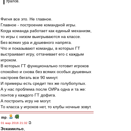
Уралов.
Фигня все это. Не главное.
Главное - построение командной игры.
Когда команда работает как единый механизм,
то игры с низом выигрываются на классе.
Без всяких ура и душевного напряга.
Что и показывают команды, в которых ГТ
выстраивает игру, оттачивает его с каждым
игроком.
В которых ГТ функционально готовит игроков
спокойно и снова без всяких особых душевных
настроев бегать все 90 минут.
И примеры есть средит тех же голубопулых.
А у нас проблема после ОИРа одна и та же:
понтов у каждого ГТ дофига.
А построить игру не могут.
То класса у игроков нет, то клубы ночные зовут.
mp
-
01 мар 2016 21:32
Эскамильо
,