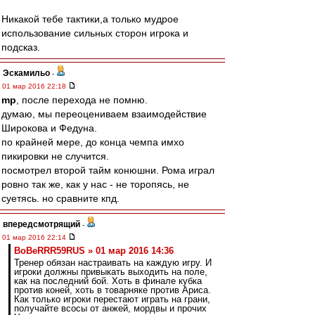
Никакой тебе тактики,а только мудрое
использование сильных сторон игрока и
подсказ.
Эскамильо
-
01 мар 2016 22:18
mp
, после перехода не помню.
думаю, мы переоцениваем взаимодействие
Широкова и Федуна.
по крайней мере, до конца чемпа имхо
пикировки не случится.
посмотрел второй тайм конюшни. Рома играл
ровно так же, как у нас - не торопясь, не
суетясь. но сравните кпд.
впередсмотрящий
-
01 мар 2016 22:14
BoBeRRR59RUS » 01 мар 2016 14:36
Тренер обязан настраивать на каждую игру. И
игроки должны привыкать выходить на поле,
как на последний бой. Хоть в финале кубка
против коней, хоть в товарняке против Ариса.
Как только игроки перестают играть на грани,
получайте всосы от анжей, мордвы и прочих