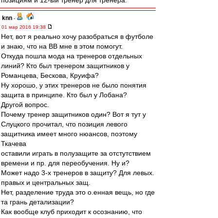
позициям и 12-ый тренер для тренера.
knn
-
01 мар 2016 19:38
Нет, вот я реально хочу разобраться в футболе
и знаю, что на ВВ мне в этом помогут.
Откуда пошла мода на тренеров отдельных
линий? Кто был тренером защитников у
Романцева, Бескова, Круифа?
Ну хорошо, у этих тренеров не было понятия
защита в принципе. Кто был у Лобана?
Другой вопрос.
Почему тренер защитников один? Вот я тут у
Слуцкого прочитал, что позиция левого
защитника имеет много нюансов, поэтому
Ткачева
оставили играть в полузащите за отстутствием
времени и пр. для переобучения. Ну и?
Может надо 3-х тренеров в защиту? Для левых.
правых и центральных защ.
Нет, разделение труда это о.енная вещь, но где
та грань детализации?
Как вообще клуб приходит к осознанию, что