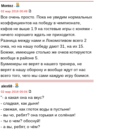
Montez
-
02 мар 2016 00:49
Все очень просто. Пока не увидим нормальных
коэффициентов на победу в чемпионате,
кэфов не выше 1.9 на гостевые игры с конями -
ничего хорошего ждать не приходится.
Разница между нами и Локомотивом всего 2
очка, но на нашу победу дают 31, на их 15.
Бомжи, имеющие столько же очков котируются
вообще в районе 5.
Букмекеры не верят в нашего тренера, не
верят в нашу оборону и вообще ждут от нас
всего того, чего мы сами каждую игру боимся.
alex68
-
02 мар 2016 00:04
"- а какая она на вкус?
- сладкая, как дыня!
- свежая, как глоток воды в пустыне!
- вы чо, ребят? она горькая и солёная!
- ты о чем? обоснуй!
- а вы, ребят, о чём?