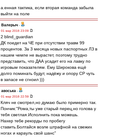
а.енная тактика, если вторая команда забыла
выйти на поле
Валерыч
-
01 мар 2016 23:09
2 blind_guardian
ДК поедет на ЧЕ при отсутствии травм 99
процентов. За 3 месяца новых паспортных ЛЗ в
нашем чемпе не вырастет, поэтому трудно
представить, что ДАА усадит его на лавку по
игровым показателям. Ему Широкова ещё
долго поминать будут, надёжу и опору СР чуть
в запасе не сгноил )))
авоська
-
01 мар 2016 22:59
Кляч не смотрел,но думаю было примерно так.
Пончик:"Рома,ты уже старый перец,но голова у
тебя светлая.Исполнить пока можешь.
Нахер тебе рекорды по пробегу
ставить.Болтайся возле штрафной на свежих
ногах и карауль свой шанс"