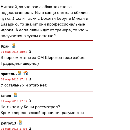
Николай, за что вас люблю так это за
недосказанность. Вы в конце с мысли сбились
чутка :) Если Таски с Бокетти берут в Милан и
Баварию, то значит они профессиональные
игроки. А если ляпы идут от тренера, то что ж
получается в сухом остатке?
Край
-
01 мар 2016 18:58
В первом матче за СМ Широков тоже забил.
Традиция,наверно.)
зpитель
-
01 мар 2016 17:41
У остальных и этого нет.
taram
-
01 мар 2016 17:39
Че ты там у Кеши рассмотрел?
Кроме череповецкой прописки, разумеется
petrov13
-
01 мар 2016 17:36