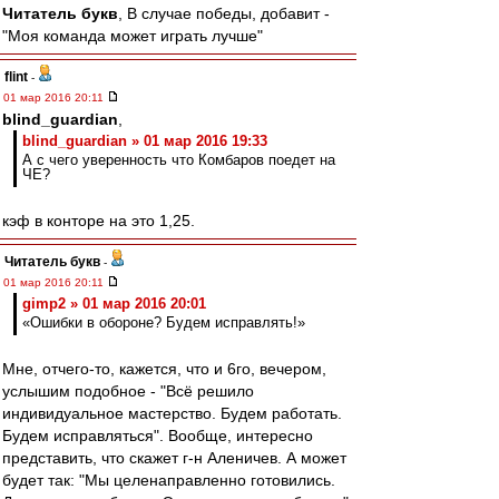
Читатель букв
, В случае победы, добавит -
"Моя команда может играть лучше"
flint
-
01 мар 2016 20:11
blind_guardian
,
blind_guardian » 01 мар 2016 19:33
А с чего уверенность что Комбаров поедет на
ЧЕ?
кэф в конторе на это 1,25.
Читатель букв
-
01 мар 2016 20:11
gimp2 » 01 мар 2016 20:01
«Ошибки в обороне? Будем исправлять!»
Мне, отчего-то, кажется, что и 6го, вечером,
услышим подобное - "Всё решило
индивидуальное мастерство. Будем работать.
Будем исправляться". Вообще, интересно
представить, что скажет г-н Аленичев. А может
будет так: "Мы целенаправленно готовились.