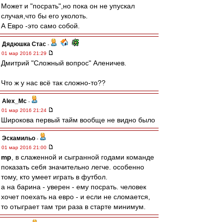
Может и "посрать",но пока он не упускал
случая,что бы его уколоть.
А Евро -это само собой.
Дядюшка Стас
-
01 мар 2016 21:29
Дмитрий "Сложный вопрос" Аленичев.
Что ж у нас всё так сложно-то??
Alex_Mc
-
01 мар 2016 21:24
Широкова первый тайм вообще не видно было
Эскамильо
-
01 мар 2016 21:00
mp
, в слаженной и сыгранной годами команде
показать себя значительно легче. особенно
тому, кто умеет играть в футбол.
а на барина - уверен - ему посрать. человек
хочет поехать на евро - и если не сломается,
то отыграет там три раза в старте минимум.