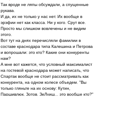
Так вроде не ляпы обсуждали, а спущенные
рукава.
И да, их не только у нас нет. Их вообще в
эрэфии нет как класса. Ни у кого. Срут все.
Просто мы слишком вовлечены и не видим
этого.
Вот тут на днях перечисляли фамилии в
составе краснодара типа Калешина и Петрова
и вопрошали: это кто? Какие они конкуренты
нам?
А мне вот кажется, что условный максималист
на гостевой краснодара может написать, что
Спартак вообще не стоит рассматривать как
конкурента, на одном колесе объедем. "Вы
только гляньте на их основу: Кутин,
Паршивлюк, Зотов, ЗеЛуиш... это вообще кто?"
Ну и что нить на свой вкус про кононов-
нетренер.
зpитель
-
01 мар 2016 17:33
Ниче вроде план. Банкомат закрыть, окно