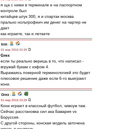
я ща с ними в терминале е на паспортном
контроле был
китайцев штук 300, я и спартак москва.
прально нольтрофеич им денег на чартер не
дает
как играете, так и летаете
knn
-
01 мар 2016 23:35
Grex
если ты реально веришь в то, что написал -
вгружай букам с кэфом 4.
Выражаясь покерной терминологией это будет
плюсовое решение даже если 6-го выиграют
кони.
Grex
-
01 мар 2016 23:29
Кони играют в классный футбол, чивоуж там.
Сейчас расстановка сил ака Бавария vs
Боруссия.
С другой стороны, конская модель заточена
играть в контроль.