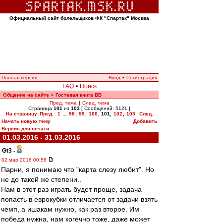
Официальный сайт болельщиков ФК "Спартак" Москва
Полная версия
Вход
•
Регистрация
FAQ
•
Поиск
Общение на сайте
Гостевая книга ВВ
»
Пред. тема
|
След. тема
Страница
101
из
103
[ Сообщений: 5121 ]
На страницу
Пред.
1
...
98
,
99
,
100
,
101
,
102
,
103
След.
Начать новую тему
Добавить
Версия для печати
01.03.2016 - 31.03.2016
Gt3
-
02 мар 2016 00:56
Парни, я понимаю что "карта слезу любит". Но
не до такой же степени..
Нам в этот раз играть будет проще, задача
попасть в еврокубки отличается от задачи взять
чемп, а ишакам нужно, как раз второе. Им
победа нужна, нам когечно тоже, даже может