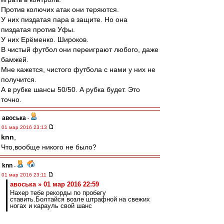
Против колючих атак они теряются.
У них пиздатая пара в защите. Но она
пиздатая против Уфы.
У них Ерёменко. Широков.
В чистый футбол они переиграют любого, даже
бамжей.
Мне кажется, чистого футбола с нами у них не
получится.
А в рубке шансы 50/50. А рубка будет. Это
точно.
авоська
-
01 мар 2016 23:13
knn
,
Что,вообще никого не было?
knn
-
01 мар 2016 23:11
авоська » 01 мар 2016 22:59
Нахер тебе рекорды по пробегу
ставить.Болтайся возле штрафной на свежих
ногах и карауль свой шанс