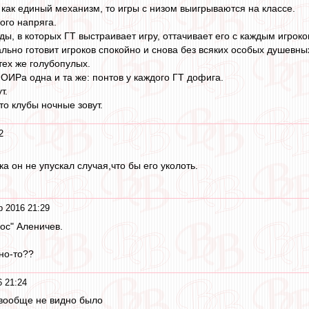
 как единый механизм, то игры с низом выигрываются на классе.
ого напряга.
ы, в которых ГТ выстраивает игру, оттачивает его с каждым игроко
ьно готовит игроков спокойно и снова без всяких особых душевных
тех же голубопулых.
ОИРа одна и та же: понтов у каждого ГТ дофига.
т.
 то клубы ночные зовут.
2
ка он не упускал случая,что бы его уколоть.
р 2016 21:29
ос" Аленичев.
жно-то??
 21:24
вообще не видно было