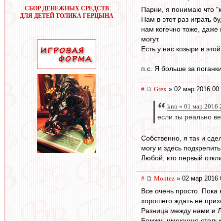
СБОР ДЕНЕЖНЫХ СРЕДСТВ
Парни, я понимаю что "к
ДЛЯ ДЕТЕЙ ТОЛИКА ГЕРЦЫНА
Нам в этот раз играть б
нам когечно тоже, даже
могут.
Есть у нас козыри в это
п.с. Я больше за поганк
#
Grex
» 02 мар 2016 00
knn » 01 мар 2016 
если ты реально ве
Собственно, я так и сде
могу и здесь подкрепит
Любой, кто первый откли
#
Montez
» 02 мар 2016 
Все очень просто. Пока
хорошего ждать не прих
Разница между нами и Ло
Бомжи, имеющие столько