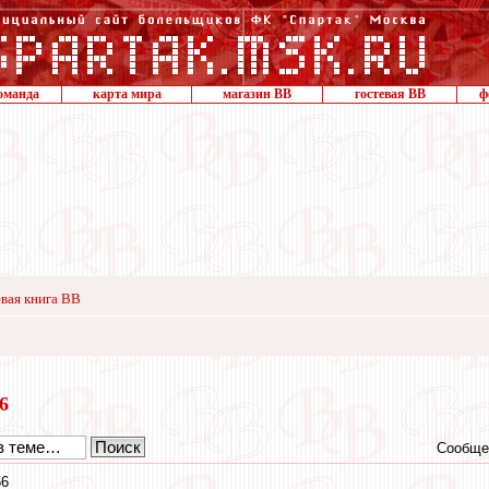
оманда
карта мира
магазин ВВ
гостевая ВВ
ф
вая книга ВВ
16
Сообще
56