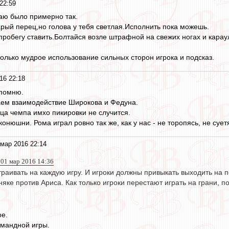
22:59
аю было примерно так.
арый перец,но голова у тебя светлая.Исполнить пока можешь.
пробегу ставить.Болтайся возле штрафной на свежих ногах и карау
только мудрое использование сильных сторон игрока и подсказ.
16 22:18
 помню.
ем взаимодействие Широкова и Федуна.
нца чемпа имхо пикировки не случится.
онюшни. Рома играл ровно так же, как у нас - не торопясь, не суетя
мар 2016 22:14
1 мар 2016 14:36
раивать на каждую игру. И игроки должны привыкать выходить на п
рняке против Ариса. Как только игроки перестают играть на грани, 
ое.
омандной игры.