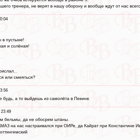
шего тренера, не верят в нашу оборону и вообще ждут от нас всего
0:04
ы в пустыне!
кая и солёная!
ислал...
ься или смеяться?
3:56
е будь, а то выйдешь из самолёта в Пекине.
 23:49
им бельмы, да не обосрем штаны.
МАЗ на нас настраивался при ОИРе, да Кайрат при Константине И
оттингемский