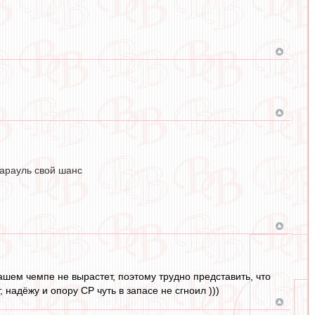
карауль свой шанс
ашем чемпе не вырастет, поэтому трудно представить, что
надёжу и опору СР чуть в запасе не сгноил )))