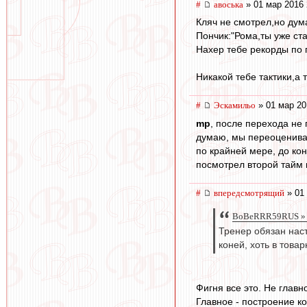
#
авоська
» 01 мар 2016 
Кляч не смотрел,но дум
Пончик:"Рома,ты уже ст
Нахер тебе рекорды по 
Никакой тебе тактики,а 
#
Эскамильо
» 01 мар 20
mp
, после перехода не
думаю, мы переоценива
по крайней мере, до ко
посмотрел второй тайм к
#
впередсмотрящий
» 01 
BoBeRRR59RUS » 0
Тренер обязан наст
коней, хоть в това
Фигня все это. Не главн
Главное - построение к