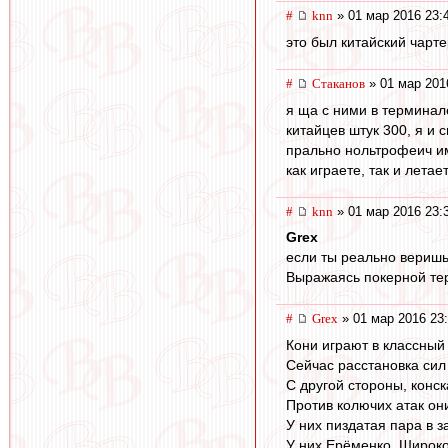
#
knn
» 01 мар 2016 23:
это был китайский чарт
#
Cтаканов
» 01 мар 201
я ща с ними в терминал
китайцев штук 300, я и 
прально нольтрофеич им
как играете, так и летае
#
knn
» 01 мар 2016 23:
Grex
если ты реально веришь 
Выражаясь покерной тер
#
Grex
» 01 мар 2016 23
Кони играют в классный
Сейчас расстановка сил
С другой стороны, конск
Против колючих атак он
У них пиздатая пара в 
У них Ерёменко. Широко