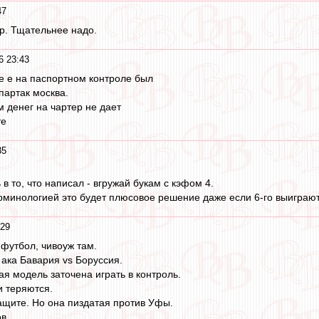
47
ер. Тщательнее надо.
6 23:43
е е на паспортном контроле был
спартак москва.
 денег на чартер не дает
те
35
в то, что написал - вгружай букам с кэфом 4.
минологией это будет плюсовое решение даже если 6-го выиграют
:29
 футбол, чивоуж там.
 ака Бавария vs Боруссия.
ая модель заточена играть в контроль.
и теряются.
защите. Но она пиздатая против Уфы.
в.