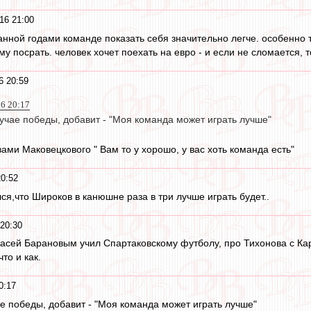
16 21:00
анной годами команде показать себя значительно легче. особенно т
ему посрать. человек хочет поехать на евро - и если не сломается, 
6 20:59
16 20:17
лучае победы, добавит - "Моя команда может играть лучше"
вами Маковецкового " Вам то у хорошо, у вас хоть команда есть"
0:52
ся,что Широков в канюшне раза в три лучше играть будет..
20:30
 Васей Барановым учил Спартаковскому футболу, про Тихонова с К
что и как.
0:17
ае победы, добавит - "Моя команда может играть лучше"