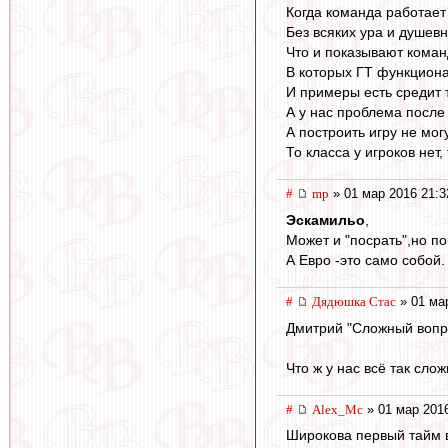
Когда команда работает
Без всяких ура и душевн
Что и показывают команд
В которых ГТ функционал
И примеры есть средит 
А у нас проблема после 
А построить игру не могу
То класса у игроков нет,
#
mp
» 01 мар 2016 21:3
Эскамильо
,
Может и "посрать",но по
А Евро -это само собой.
#
Дядюшка Стас
» 01 ма
Дмитрий "Сложный вопр
Что ж у нас всё так сло
#
Alex_Mc
» 01 мар 2016
Широкова первый тайм 