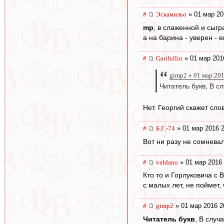
#
Эскамильо
» 01 мар 20
mp
, в слаженной и сыгр
а на барина - уверен - 
#
Garifullin
» 01 мар 201
gimp2 » 01 мар 20
Читатель букв, В с
Нет. Георгий скажет сло
#
Б.Г.-74
» 01 мар 2016 2
Вот ни разу не сомневал
#
valdano
» 01 мар 2016 
Кто то и Горлуковича с
с малых лет, не поймет, 
#
gimp2
» 01 мар 2016 2
Читатель букв
, В случ