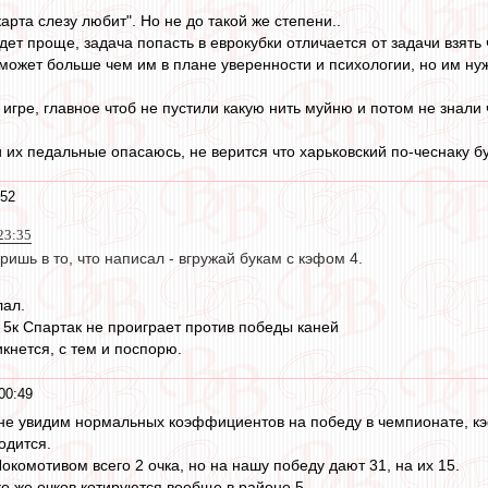
арта слезу любит". Но не до такой же степени..
удет проще, задача попасть в еврокубки отличается от задачи взять
 может больше чем им в плане уверенности и психологии, но им нуж
й игре, главное чтоб не пустили какую нить муйню и потом не знали
и их педальные опасаюсь, не верится что харьковский по-чеснаку бу
:52
23:35
ришь в то, что написал - вгружай букам с кэфом 4.
лал.
ь 5к Спартак не проиграет против победы каней
кнется, с тем и поспорю.
00:49
 не увидим нормальных коэффициентов на победу в чемпионате, кэф
одится.
комотивом всего 2 очка, но на нашу победу дают 31, на их 15.
 же очков котируются вообще в районе 5.