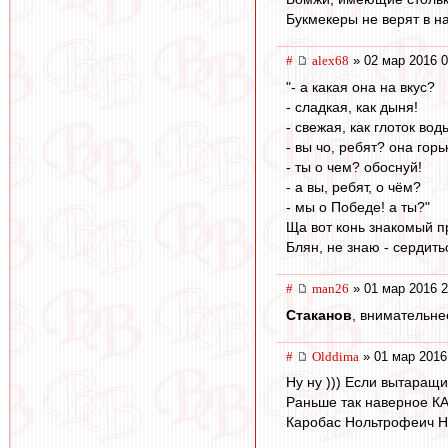
Букмекеры не верят в на
#
alex68
» 02 мар 2016 0
"- а какая она на вкус?
- сладкая, как дыня!
- свежая, как глоток вод
- вы чо, ребят? она горь
- ты о чем? обоснуй!
- а вы, ребят, о чём?
- мы о Победе! а ты?"
Ща вот конь знакомый пр
Блян, не знаю - сердит
#
man26
» 01 мар 2016 2
Cтаканов
, внимательне
#
Olddima
» 01 мар 2016
Ну ну ))) Если вытаращ
Раньше так наверное КА
Каробас Нольтрофеич Н